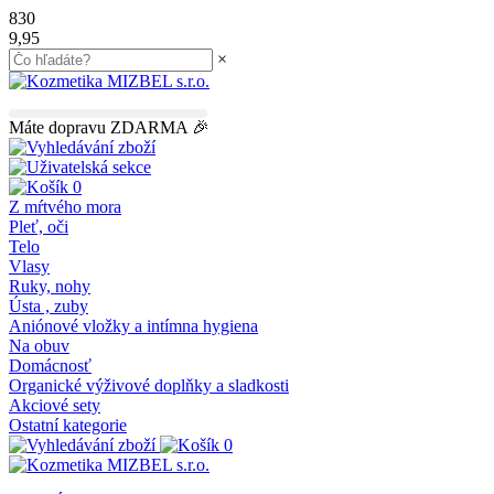
830
9,95
×
45.00
€
do dopravy
ZDARMA
Máte dopravu ZDARMA 🎉
0
Z mŕtvého mora
Pleť, oči
Telo
Vlasy
Ruky, nohy
Ústa , zuby
Aniónové vložky a intímna hygiena
Na obuv
Domácnosť
Organické výživové doplňky a sladkosti
Akciové sety
Ostatní kategorie
0