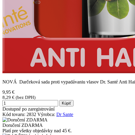
NOVÁ Darčeková sada proti vypadávaniu vlasov Dr. Santé Anti Ha
9,95 €
8,29 € (bez DPH)
Kúpiť
Dostupné po zaregistrování
Kód tovaru:
2832
Výrobca:
Dr Sante
Doručení ZDARMA
Platí pre všetky objedávky nad 45 €.