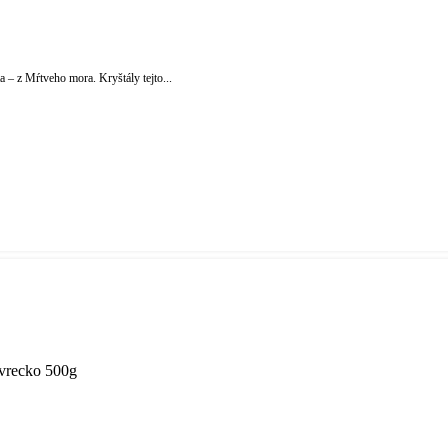
 – z Mŕtveho mora. Kryštály tejto...