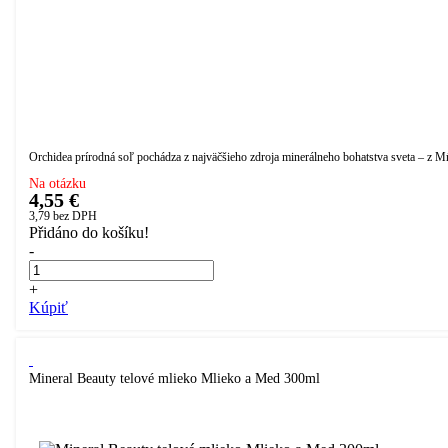
Orchidea prírodná soľ pochádza z najväčšieho zdroja minerálneho bohatstva sveta – z Mŕt
Na otázku
4,55 €
3,79
bez DPH
Přidáno do košíku!
-
+
Kúpiť
Mineral Beauty telové mlieko Mlieko a Med 300ml