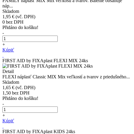
FAMILY náplasť MIX Mix veľkostí a tvarov. Balenie obsahuje
náp...
Skladom
1,95 €
(vč. DPH)
0
bez DPH
Přidáno do košíku!
-
+
Kúpiť
FIRST AID by FIXAplast FLEXI MIX 24ks
Detail
FLEXI náplasť Classic MIX Mix veľkostí a tvarov z priedušného...
Skladom
1,65 €
(vč. DPH)
1,50
bez DPH
Přidáno do košíku!
-
+
Kúpiť
FIRST AID by FIXAplast KIDS 24ks