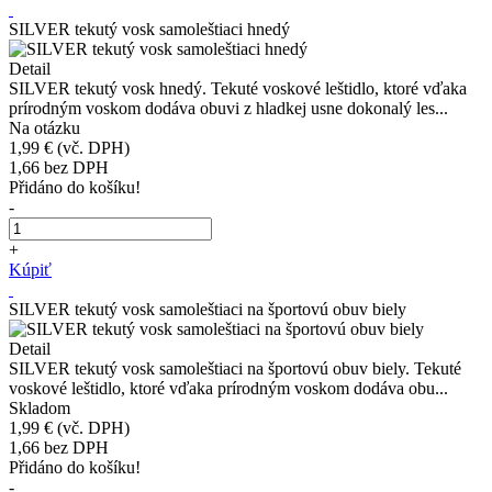
SILVER tekutý vosk samoleštiaci hnedý
Detail
SILVER tekutý vosk hnedý. Tekuté voskové leštidlo, ktoré vďaka
prírodným voskom dodáva obuvi z hladkej usne dokonalý les...
Na otázku
1,99 €
(vč. DPH)
1,66
bez DPH
Přidáno do košíku!
-
+
Kúpiť
SILVER tekutý vosk samoleštiaci na športovú obuv biely
Detail
SILVER tekutý vosk samoleštiaci na športovú obuv biely. Tekuté
voskové leštidlo, ktoré vďaka prírodným voskom dodáva obu...
Skladom
1,99 €
(vč. DPH)
1,66
bez DPH
Přidáno do košíku!
-