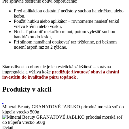
Pre správne ošetrenie obuvi odporúčame:
Pred aplikáciou odstrániť nečistoty suchou handričkou alebo
kefou,
Použiť hubku alebo aplikátor – rovnomerne naniesť tenkú
vrstvu krému alebo vosku,
Nechať pôsobiť niekoľko minút, potom vyleštiť suchou
handričkou do lesku,
Pri silnom namáhaní opakovať raz týždenne, pri bežnom
nosení aspoň raz za 2 týždne.
Starostlivosť o obuv nie je len estetická záležitosť – správna
impregnácia a výživa kože
predlžuje životnosť obuvi a chráni
investíciu do kvalitného páru topánok
.
Produkty v akcii
Mineral Beauty GRANATOVÉ JABLKO prírodná morská soľ do
kúpeľa vrecko 500g
Detail