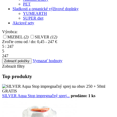
PET
Sladkosti a organické výživové doplnky
YUMEARTH
SUPER diet
Akciové sety
Výrobca:
MIZBEL
(2)
SILVER
(12)
Zvoľte cenu od / do:
0,45 - 247 €
5 : 247
5
247
Vymazať hodnoty
Zobrazit filtry
Top produkty
SILVER Aqua Stop impregnačný sprej...
prodáno: 1 ks