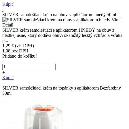
Kúpiť
SILVER samoleštiaci krém na obuv s aplikátorom hnedý 50ml
Detail
SILVER krém samoleštiaci s aplikátorom HNEDÝ na obuv z
hladkej usne, ktorý dodáva obuvi okamžitý lesklý vzhľad a vďaka
p...
1,29 €
(vč. DPH)
1,08
bez DPH
Přidáno do košíku!
-
+
Kúpiť
SILVER samoleštiaci krém na topánky s aplikátorom Bezfarebný
50ml