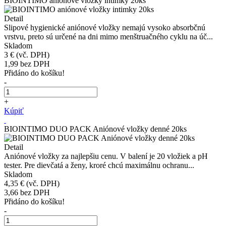
BIOINTIMO aniónové vložky intimky 20ks
Detail
Slipové hygienické aniónové vložky nemajú vysoko absorbčnú
vrstvu, preto sú určené na dni mimo menštruačného cyklu na úč...
Skladom
3 €
(vč. DPH)
1,99
bez DPH
Přidáno do košíku!
-
+
Kúpiť
BIOINTIMO DUO PACK Aniónové vložky denné 20ks
Detail
Aniónové vložky za najlepšiu cenu. V balení je 20 vložiek a pH
tester. Pre dievčatá a ženy, kroré chcú maximálnu ochranu...
Skladom
4,35 €
(vč. DPH)
3,66
bez DPH
Přidáno do košíku!
-