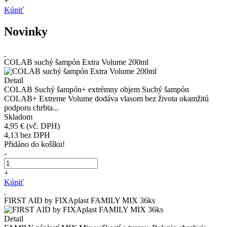
+
Kúpiť
Novinky
COLAB suchý šampón Extra Volume 200ml
Detail
COLAB Suchý šampón+ extrémny objem Suchý šampón
COLAB+ Extreme Volume dodáva vlasom bez života okamžitú
podporu chrbta...
Skladom
4,95 €
(vč. DPH)
4,13
bez DPH
Přidáno do košíku!
-
+
Kúpiť
FIRST AID by FIXAplast FAMILY MIX 36ks
Detail