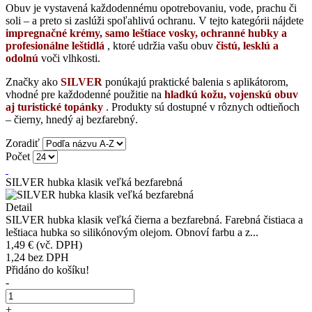
Obuv je vystavená každodennému opotrebovaniu, vode, prachu či
soli – a preto si zaslúži spoľahlivú ochranu. V tejto kategórii nájdete
impregnačné krémy, samo leštiace vosky, ochranné hubky a
profesionálne leštidlá
, ktoré udržia vašu obuv
čistú, lesklú a
odolnú
voči vlhkosti.
Značky ako
SILVER
ponúkajú praktické balenia s aplikátorom,
vhodné pre každodenné použitie na
hladkú kožu, vojenskú obuv
aj turistické topánky
. Produkty sú dostupné v rôznych odtieňoch
– čierny, hnedý aj bezfarebný.
Zoradiť
Počet
SILVER hubka klasik veľká bezfarebná
Detail
SILVER hubka klasik veľká čierna a bezfarebná. Farebná čistiaca a
leštiaca hubka so silikónovým olejom. Obnoví farbu a z...
1,49 €
(vč. DPH)
1,24
bez DPH
Přidáno do košíku!
-
+