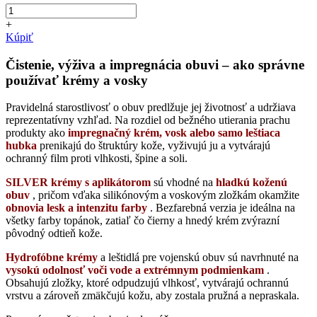
+
Kúpiť
Čistenie, výživa a impregnácia obuvi – ako správne
používať krémy a vosky
Pravidelná starostlivosť o obuv predlžuje jej životnosť a udržiava
reprezentatívny vzhľad. Na rozdiel od bežného utierania prachu
produkty ako
impregnačný krém, vosk alebo samo leštiaca
hubka
prenikajú do štruktúry kože, vyživujú ju a vytvárajú
ochranný film proti vlhkosti, špine a soli.
SILVER krémy s aplikátorom
sú vhodné na
hladkú koženú
obuv
, pričom vďaka silikónovým a voskovým zložkám okamžite
obnovia lesk a intenzitu farby
. Bezfarebná verzia je ideálna na
všetky farby topánok, zatiaľ čo čierny a hnedý krém zvýrazní
pôvodný odtieň kože.
Hydrofóbne krémy
a leštidlá pre vojenskú obuv sú navrhnuté na
vysokú odolnosť voči vode a extrémnym podmienkam
.
Obsahujú zložky, ktoré odpudzujú vlhkosť, vytvárajú ochrannú
vrstvu a zároveň zmäkčujú kožu, aby zostala pružná a nepraskala.