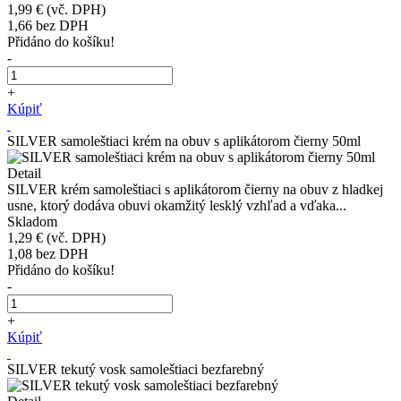
1,99 €
(vč. DPH)
1,66
bez DPH
Přidáno do košíku!
-
+
Kúpiť
SILVER samoleštiaci krém na obuv s aplikátorom čierny 50ml
Detail
SILVER krém samoleštiaci s aplikátorom čierny na obuv z hladkej
usne, ktorý dodáva obuvi okamžitý lesklý vzhľad a vďaka...
Skladom
1,29 €
(vč. DPH)
1,08
bez DPH
Přidáno do košíku!
-
+
Kúpiť
SILVER tekutý vosk samoleštiaci bezfarebný