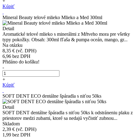
+
Kúpiť
Mineral Beauty telové mlieko Mlieko a Med 300ml
Detail
Aromatické telové mlieko s minerálmi z Mŕtveho mora pre všetky
typy pokožky. Obsah: 300ml fľaša & pumpa oceán, mango, gr...
Na otázku
8,35 €
(vč. DPH)
6,96
bez DPH
Přidáno do košíku!
-
+
Kúpiť
SOFT DENT ECO dentálne špáradla s niťou 50ks
Detail
SOFT DENT dentálne špáradla s niťou 50ks k odstráneniu plaku z
priestorov medzi zubami, ktoré sa nedajú vyčistiť zubnou...
Skladom
2,39 €
(vč. DPH)
1,99
bez DPH