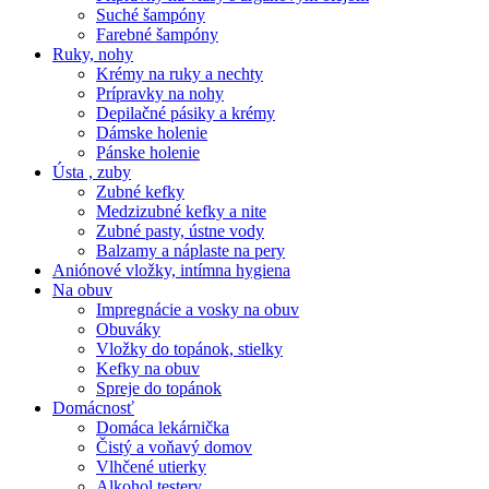
Suché šampóny
Farebné šampóny
Ruky, nohy
Krémy na ruky a nechty
Prípravky na nohy
Depilačné pásiky a krémy
Dámske holenie
Pánske holenie
Ústa , zuby
Zubné kefky
Medzizubné kefky a nite
Zubné pasty, ústne vody
Balzamy a náplaste na pery
Aniónové vložky, intímna hygiena
Na obuv
Impregnácie a vosky na obuv
Obuváky
Vložky do topánok, stielky
Kefky na obuv
Spreje do topánok
Domácnosť
Domáca lekárnička
Čistý a voňavý domov
Vlhčené utierky
Alkohol testery