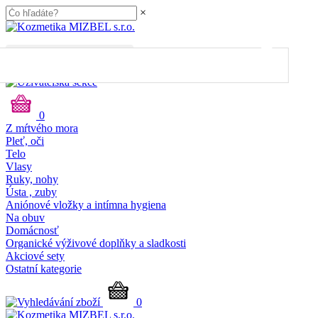
×
45.00
€
do dopravy
ZDARMA
Máte dopravu ZDARMA 🎉
0
Z mŕtvého mora
Pleť, oči
Telo
Vlasy
Ruky, nohy
Ústa , zuby
Aniónové vložky a intímna hygiena
Na obuv
Domácnosť
Organické výživové doplňky a sladkosti
Akciové sety
Ostatní kategorie
0