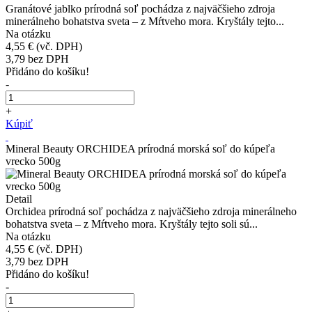
Granátové jablko prírodná soľ pochádza z najväčšieho zdroja
minerálneho bohatstva sveta – z Mŕtveho mora. Kryštály tejto...
Na otázku
4,55 €
(vč. DPH)
3,79
bez DPH
Přidáno do košíku!
-
+
Kúpiť
Mineral Beauty ORCHIDEA prírodná morská soľ do kúpeľa
vrecko 500g
Detail
Orchidea prírodná soľ pochádza z najväčšieho zdroja minerálneho
bohatstva sveta – z Mŕtveho mora. Kryštály tejto soli sú...
Na otázku
4,55 €
(vč. DPH)
3,79
bez DPH
Přidáno do košíku!
-