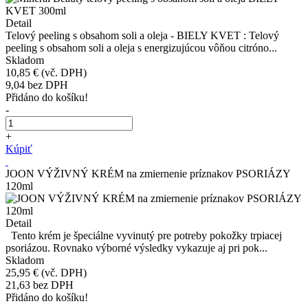
Detail
Telový peeling s obsahom soli a oleja - BIELY KVET : Telový
peeling s obsahom soli a oleja s energizujúcou vôňou citróno...
Skladom
10,85 €
(vč. DPH)
9,04
bez DPH
Přidáno do košíku!
-
+
Kúpiť
JOON VÝŽIVNÝ KRÉM na zmiernenie príznakov PSORIÁZY
120ml
Detail
Tento krém je špeciálne vyvinutý pre potreby pokožky trpiacej
psoriázou. Rovnako výborné výsledky vykazuje aj pri pok...
Skladom
25,95 €
(vč. DPH)
21,63
bez DPH
Přidáno do košíku!