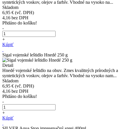
syntetických voskov, olejov a farbív. Vhodné na vysoko na...
Skladom
6,95 €
(vč. DPH)
4,16
bez DPH
Přidáno do košíku!
-
+
Kúpiť
Sigal vojenské leštidlo Hnedé 250 g
Detail
Hnedé vojenské leštidlo na obuv. Zmes kvalitných prírodných a
syntetických voskov, olejov a farbív. Vhodné na vysoko nam...
Skladom
6,95 €
(vč. DPH)
4,16
bez DPH
Přidáno do košíku!
-
+
Kúpiť
SILVER Aqua Stop impregnačný sprej 400ml