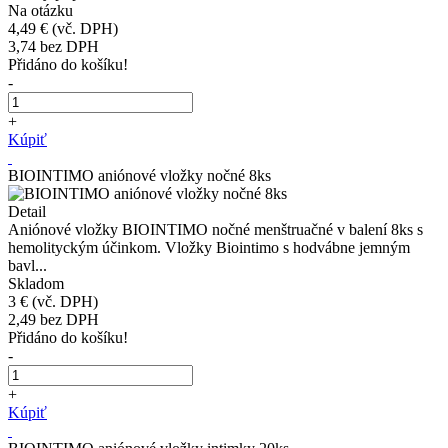
Na otázku
4,49 €
(vč. DPH)
3,74
bez DPH
Přidáno do košíku!
-
+
Kúpiť
BIOINTIMO aniónové vložky nočné 8ks
Detail
Aniónové vložky BIOINTIMO nočné menštruačné v balení 8ks s
hemolityckým účinkom. Vložky Biointimo s hodvábne jemným
bavl...
Skladom
3 €
(vč. DPH)
2,49
bez DPH
Přidáno do košíku!
-
+
Kúpiť