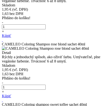
vegánske farbenie. Trvácnosť 6 až 8 umytí.
Skladom
1,95 €
(vč. DPH)
1,63
bez DPH
Přidáno do košíku!
-
+
Kúpiť
CAMELEO Coloring Shampoo rose blond sachet 40ml
Detail
Rýchly a jednoduchý spôsob, ako oživiť farbu. Umývateľné, plne
vegánske farbenie. Trvácnosť 6 až 8 umytí.
Skladom
1,95 €
(vč. DPH)
1,63
bez DPH
Přidáno do košíku!
-
+
Kúpiť
CAMELEO Coloring shampoo sweet toffee sachet 40ml