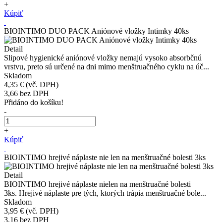
+
Kúpiť
BIOINTIMO DUO PACK Aniónové vložky Intimky 40ks
Detail
Slipové hygienické aniónové vložky nemajú vysoko absorbčnú
vrstvu, preto sú určené na dni mimo menštruačného cyklu na úč...
Skladom
4,35 €
(vč. DPH)
3,66
bez DPH
Přidáno do košíku!
-
+
Kúpiť
BIOINTIMO hrejivé náplaste nie len na menštruačné bolesti 3ks
Detail
BIOINTIMO hrejivé náplaste nielen na menštruačné bolesti
3ks. Hrejivé náplaste pre tých, ktorých trápia menštruačné bole...
Skladom
3,95 €
(vč. DPH)
3,16
bez DPH