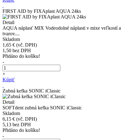
FIRST AID by FIXAplast AQUA 24ks
Detail
AQUA náplasť MIX Vodeodolné náplasti v mixe veľkostí a
tvarov....
Skladom
1,65 €
(vč. DPH)
1,50
bez DPH
Přidáno do košíku!
-
+
Kúpiť
Zubná kefka SONIC iClassic
Detail
SOFTdent zubná kefka SONIC iClassic
Skladom
6,15 €
(vč. DPH)
5,13
bez DPH
Přidáno do košíku!
-