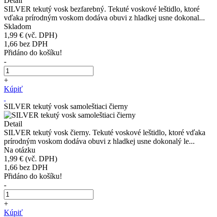
Detail
SILVER tekutý vosk bezfarebný. Tekuté voskové leštidlo, ktoré
vďaka prírodným voskom dodáva obuvi z hladkej usne dokonal...
Skladom
1,99 €
(vč. DPH)
1,66
bez DPH
Přidáno do košíku!
-
+
Kúpiť
SILVER tekutý vosk samoleštiaci čierny
Detail
SILVER tekutý vosk čierny. Tekuté voskové leštidlo, ktoré vďaka
prírodným voskom dodáva obuvi z hladkej usne dokonalý le...
Na otázku
1,99 €
(vč. DPH)
1,66
bez DPH
Přidáno do košíku!
-
+
Kúpiť