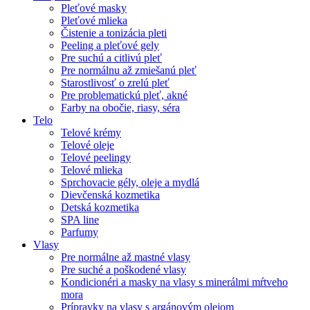
Pleťové masky
Pleťové mlieka
Čistenie a tonizácia pleti
Peeling a pleťové gely
Pre suchú a citlivú pleť
Pre normálnu až zmiešanú pleť
Starostlivosť o zrelú pleť
Pre problematickú pleť, akné
Farby na obočie, riasy, séra
Telo
Telové krémy
Telové oleje
Telové peelingy
Telové mlieka
Sprchovacie gély, oleje a mydlá
Dievčenská kozmetika
Detská kozmetika
SPA line
Parfumy
Vlasy
Pre normálne až mastné vlasy
Pre suché a poškodené vlasy
Kondicionéri a masky na vlasy s minerálmi mŕtveho
mora
Prípravky na vlasy s argánovým olejom