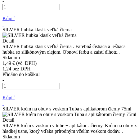
-
+
Kúpiť
SILVER hubka klasik veľká čierna
Detail
SILVER hubka klasik veľká čierna . Farebná čistiaca a leštiaca
hubka so silikónovým olejom. Obnoví farbu a zaistí dlhotr...
Skladom
1,49 €
(vč. DPH)
1,24
bez DPH
Přidáno do košíku!
-
+
Kúpiť
SILVER krém na obuv s voskom Tuba s aplikátorom čierny 75ml
Detail
SILVER krém s voskom v tube + aplikátor - čierny. Krém na obuv z
hladkej usne, ktorý vďaka prírodným včelím voskom dodáv...
Skladom