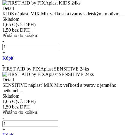
Detail
KIDS náplasť MIX Mix veľkostí a tvarov s detskými motívmi....
Skladom
1,65 €
(vč. DPH)
1,50
bez DPH
Přidáno do košíku!
-
+
Kúpiť
FIRST AID by FIXAplast SENSITIVE 24ks
Detail
SENSITIVE náplasť MIX Mix veľkostí a tvarov z jemného
netkanéh...
Skladom
1,65 €
(vč. DPH)
1,50
bez DPH
Přidáno do košíku!
-
+
Kúpiť