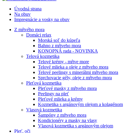
Úvodná strana
Na obuv
Impregnácie a vosky na obuv
Z mŕtvého mora
Domáci relax
Morská soľ do kúpeľa
Bahno z mŕtveho mora
KONOPNÁ rada - NOVINKA
Telová kozmetika
Telové krémy - mŕtve more
Telové mlieka a oleje z mŕtveho mora
Telové peelingy s minerálmi mŕtveho mora
Sprchovacie gély, oleje z mŕtveho mora
Pleťová kozmetika
Pleťové masky z mŕtveho mora
Peelingy na pleť
Pleťové mlieka a krémy
Kozmetika s argánovým olejom a kolagénom
Vlasová kozmetika
Šampóny z mŕtveho mora
Kondicionéry a masky na vlasy
Vlasová kozmetika s argánovým olejom
Pleť, oči