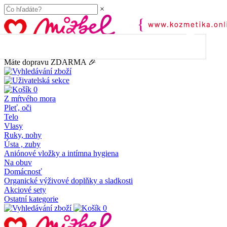
×
45.00
€
do dopravy
ZDARMA
Máte dopravu ZDARMA 🎉
0
Z mŕtvého mora
Pleť, oči
Telo
Vlasy
Ruky, nohy
Ústa , zuby
Aniónové vložky a intímna hygiena
Na obuv
Domácnosť
Organické výživové doplňky a sladkosti
Akciové sety
Ostatní kategorie
0