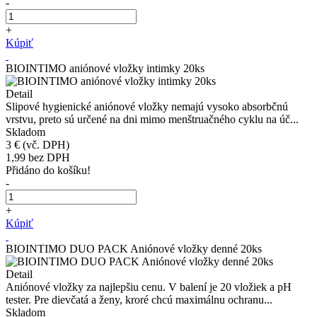
-
+
Kúpiť
BIOINTIMO aniónové vložky intimky 20ks
Detail
Slipové hygienické aniónové vložky nemajú vysoko absorbčnú
vrstvu, preto sú určené na dni mimo menštruačného cyklu na úč...
Skladom
3 €
(vč. DPH)
1,99
bez DPH
Přidáno do košíku!
-
+
Kúpiť
BIOINTIMO DUO PACK Aniónové vložky denné 20ks
Detail
Aniónové vložky za najlepšiu cenu. V balení je 20 vložiek a pH
tester. Pre dievčatá a ženy, kroré chcú maximálnu ochranu...
Skladom