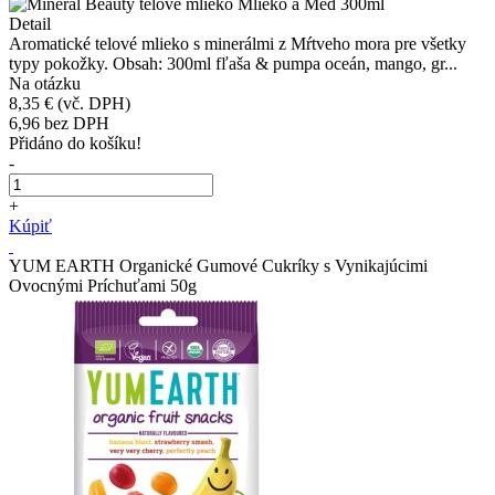
Detail
Aromatické telové mlieko s minerálmi z Mŕtveho mora pre všetky
typy pokožky. Obsah: 300ml fľaša & pumpa oceán, mango, gr...
Na otázku
8,35 €
(vč. DPH)
6,96
bez DPH
Přidáno do košíku!
-
+
Kúpiť
YUM EARTH Organické Gumové Cukríky s Vynikajúcimi
Ovocnými Príchuťami 50g