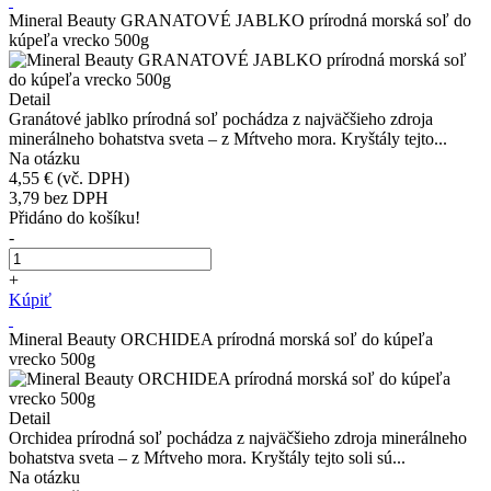
Mineral Beauty GRANATOVÉ JABLKO prírodná morská soľ do
kúpeľa vrecko 500g
Detail
Granátové jablko prírodná soľ pochádza z najväčšieho zdroja
minerálneho bohatstva sveta – z Mŕtveho mora. Kryštály tejto...
Na otázku
4,55 €
(vč. DPH)
3,79
bez DPH
Přidáno do košíku!
-
+
Kúpiť
Mineral Beauty ORCHIDEA prírodná morská soľ do kúpeľa
vrecko 500g
Detail
Orchidea prírodná soľ pochádza z najväčšieho zdroja minerálneho
bohatstva sveta – z Mŕtveho mora. Kryštály tejto soli sú...
Na otázku