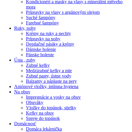
Kondicionéri a masky na vlasy s minerálmi mŕtveho
mora
Prípravky na vlasy s argánovým olejom
Suché šampóny
Farebné šampóny
Ruky, nohy
Krémy na ruky a nechty
Prípravky na nohy
Depilačné pásiky a krémy
Dámske holenie
Pánske holenie
Ústa , zuby
Zubné kefky
Medzizubné kefky a nite
Zubné pasty, ústne vody
Balzamy a náplaste na pery
Aniónové vložky, intímna hygiena
Na obuv
Impregnácie a vosky na obuv
Obuváky
Vložky do topánok, stielky
Kefky na obuv
Spreje do topánok
Domácnosť
Domáca lekárnička