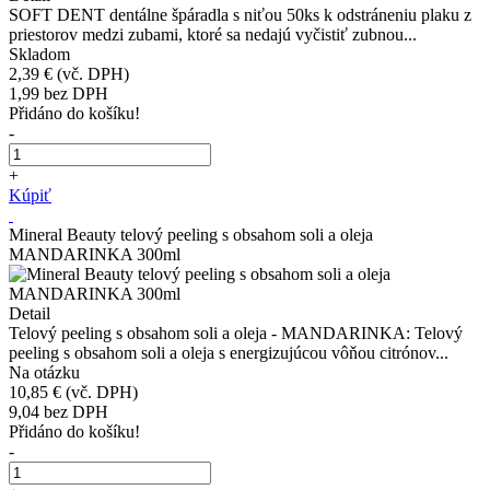
SOFT DENT dentálne špáradla s niťou 50ks k odstráneniu plaku z
priestorov medzi zubami, ktoré sa nedajú vyčistiť zubnou...
Skladom
2,39 €
(vč. DPH)
1,99
bez DPH
Přidáno do košíku!
-
+
Kúpiť
Mineral Beauty telový peeling s obsahom soli a oleja
MANDARINKA 300ml
Detail
Telový peeling s obsahom soli a oleja - MANDARINKA: Telový
peeling s obsahom soli a oleja s energizujúcou vôňou citrónov...
Na otázku
10,85 €
(vč. DPH)
9,04
bez DPH
Přidáno do košíku!
-