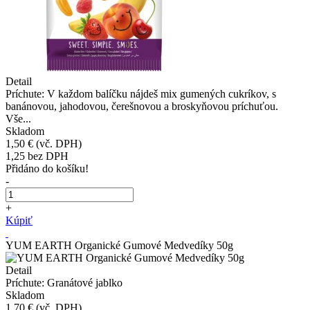
Detail
Príchute: V každom balíčku nájdeš mix gumených cukríkov, s
banánovou, jahodovou, čerešnovou a broskyňovou príchuťou.
Vše...
Skladom
1,50 €
(vč. DPH)
1,25
bez DPH
Přidáno do košíku!
-
+
Kúpiť
YUM EARTH Organické Gumové Medvedíky 50g
Detail
Príchute: Granátové jablko
Skladom
1,70 €
(vč. DPH)