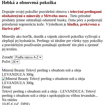
Hebká a obnovená pokožka
Doprajte svojej pokožke pravidelnú obnovu s
telovými peelingami
obohatenými o minerály z Mŕtveho mora
. Tieto prírodné
produkty jemne odstraňujú odumreté bunky, čistia póry a podporujú
prirodzenú regeneráciu kože. Výsledkom je
hladká, prekrvená a
žiarivá pleť
.
Minerály ako horčík, draslík a vápnik zároveň pokožku vyživujú a
zlepšujú jej hydratáciu. Peelingy sú ideálne pre všetky typy pokožky
a pravidelným používaním pomáhajú zjednotiť tón pleti a zjemniť
jej textúru.
Zoradiť
Počet
Mineral Beauty Telový peeling s obsahom soli a oleja
LEVANDUĽA 300g
Detail
Telový peeling s obsahom soli a oleja - LEVANDUĽA: Telový
peeling s obsahom soli a oleja s upokojujúcou vôňou levandule...
Na otázku
10,85 €
(vč. DPH)