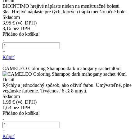
Detail
BIOINTIMO hrejivé náplaste nielen na menštruačné bolesti
3ks. Hrejivé náplaste pre tých, ktorých trápia menštruačné bole...
Skladom
3,95 €
(vč. DPH)
3,16
bez DPH
Přidáno do košíku!
-
+
Kúpiť
CAMELEO Coloring Shampoo dark mahogany sachet 40ml
Detail
Rýchly a jednoduchý spôsob, ako oživiť farbu. Umývateľné, plne
vegánske farbenie. Trvácnosť 6 až 8 umytí.
Skladom
1,95 €
(vč. DPH)
1,63
bez DPH
Přidáno do košíku!
-
+
Kúpiť