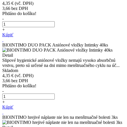
4,35 €
(vč. DPH)
3,66
bez DPH
Přidáno do košíku!
-
+
Kúpiť
BIOINTIMO DUO PACK Aniónové vložky Intimky 40ks
Detail
Slipové hygienické aniónové vložky nemajú vysoko absorbčnú
vrstvu, preto sú určené na dni mimo menštruačného cyklu na úč...
Skladom
4,35 €
(vč. DPH)
3,66
bez DPH
Přidáno do košíku!
-
+
Kúpiť
BIOINTIMO hrejivé náplaste nie len na menštruačné bolesti 3ks