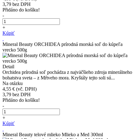
3,79
bez DPH
Přidáno do košíku!
-
+
Kúpiť
Mineral Beauty ORCHIDEA prírodná morská soľ do kúpeľa
vrecko 500g
Detail
Orchidea prírodná soľ pochádza z najväčšieho zdroja minerálneho
bohatstva sveta – z Mŕtveho mora. Kryštály tejto soli sú...
Na otázku
4,55 €
(vč. DPH)
3,79
bez DPH
Přidáno do košíku!
-
+
Kúpiť
Mineral Beauty telové mlieko Mlieko a Med 300ml