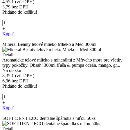
4,55 €
(vč. DPH)
3,79
bez DPH
Přidáno do košíku!
-
+
Kúpiť
Mineral Beauty telové mlieko Mlieko a Med 300ml
Detail
Aromatické telové mlieko s minerálmi z Mŕtveho mora pre všetky
typy pokožky. Obsah: 300ml fľaša & pumpa oceán, mango, gr...
Na otázku
8,35 €
(vč. DPH)
6,96
bez DPH
Přidáno do košíku!
-
+
Kúpiť
SOFT DENT ECO dentálne špáradla s niťou 50ks
Detail