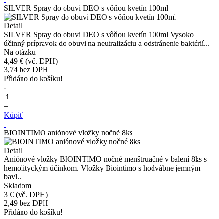
SILVER Spray do obuvi DEO s vôňou kvetín 100ml
Detail
SILVER Spray do obuvi DEO s vôňou kvetín 100ml Vysoko
účinný prípravok do obuvi na neutralizáciu a odstránenie baktérií...
Na otázku
4,49 €
(vč. DPH)
3,74
bez DPH
Přidáno do košíku!
-
+
Kúpiť
BIOINTIMO aniónové vložky nočné 8ks
Detail
Aniónové vložky BIOINTIMO nočné menštruačné v balení 8ks s
hemolityckým účinkom. Vložky Biointimo s hodvábne jemným
bavl...
Skladom
3 €
(vč. DPH)
2,49
bez DPH
Přidáno do košíku!