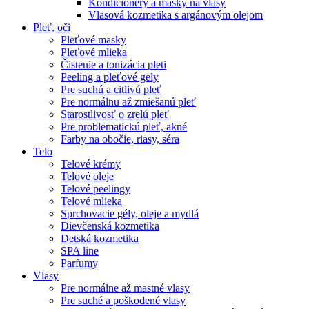
Kondicionéry a masky na vlasy
Vlasová kozmetika s argánovým olejom
Pleť, oči
Pleťové masky
Pleťové mlieka
Čistenie a tonizácia pleti
Peeling a pleťové gely
Pre suchú a citlivú pleť
Pre normálnu až zmiešanú pleť
Starostlivosť o zrelú pleť
Pre problematickú pleť, akné
Farby na obočie, riasy, séra
Telo
Telové krémy
Telové oleje
Telové peelingy
Telové mlieka
Sprchovacie gély, oleje a mydlá
Dievčenská kozmetika
Detská kozmetika
SPA line
Parfumy
Vlasy
Pre normálne až mastné vlasy
Pre suché a poškodené vlasy