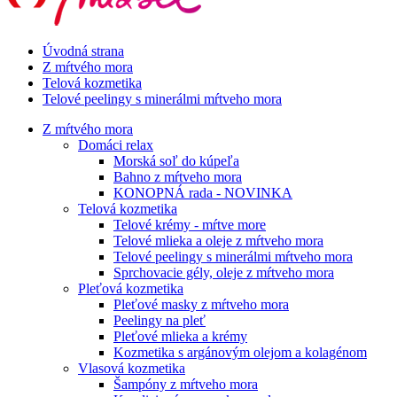
Úvodná strana
Z mŕtvého mora
Telová kozmetika
Telové peelingy s minerálmi mŕtveho mora
Z mŕtvého mora
Domáci relax
Morská soľ do kúpeľa
Bahno z mŕtveho mora
KONOPNÁ rada - NOVINKA
Telová kozmetika
Telové krémy - mŕtve more
Telové mlieka a oleje z mŕtveho mora
Telové peelingy s minerálmi mŕtveho mora
Sprchovacie gély, oleje z mŕtveho mora
Pleťová kozmetika
Pleťové masky z mŕtveho mora
Peelingy na pleť
Pleťové mlieka a krémy
Kozmetika s argánovým olejom a kolagénom
Vlasová kozmetika
Šampóny z mŕtveho mora