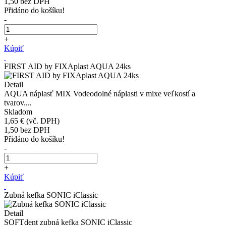
1,50
bez DPH
Přidáno do košíku!
-
+
Kúpiť
FIRST AID by FIXAplast AQUA 24ks
Detail
AQUA náplasť MIX Vodeodolné náplasti v mixe veľkostí a
tvarov....
Skladom
1,65 €
(vč. DPH)
1,50
bez DPH
Přidáno do košíku!
-
+
Kúpiť
Zubná kefka SONIC iClassic
Detail
SOFTdent zubná kefka SONIC iClassic