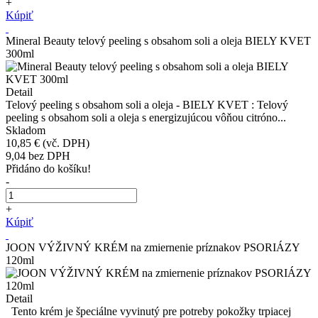
+
Kúpiť
Mineral Beauty telový peeling s obsahom soli a oleja BIELY KVET
300ml
Detail
Telový peeling s obsahom soli a oleja - BIELY KVET : Telový
peeling s obsahom soli a oleja s energizujúcou vôňou citróno...
Skladom
10,85 €
(vč. DPH)
9,04
bez DPH
Přidáno do košíku!
-
+
Kúpiť
JOON VÝŽIVNÝ KRÉM na zmiernenie príznakov PSORIÁZY
120ml
Detail
Tento krém je špeciálne vyvinutý pre potreby pokožky trpiacej