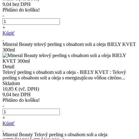
9,04
bez DPH
Přidáno do košíku!
-
+
Kúpiť
Mineral Beauty telový peeling s obsahom soli a oleja BIELY KVET
300ml
Detail
Telový peeling s obsahom soli a oleja - BIELY KVET : Telový
peeling s obsahom soli a oleja s energizujúcou vôňou citróno...
Skladom
10,85 €
(vč. DPH)
9,04
bez DPH
Přidáno do košíku!
-
+
Kúpiť
Mineral Beauty Telový peeling s obsahom soli a oleja