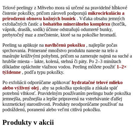
Telové peelingy z Mŕtveho mora sú určené na pravidelné hĺbkové
čistenie pokožky, pričom zároveň podporujú
mikrocirkuláciu a
prirodzenú obnovu kožných buniek
. Vďaka obsahu jemných
exfoliačných častíc a
bohatého minerálneho komplexu
(horčík,
vápnik, draslík, sodík) účinne odstraňujú odumreté bunky,
prebytočný maz a znečistenie, ktoré sa na pokožke hromadí.
Peeling sa aplikuje na
navlhčenú pokožku
, najlepšie počas
sprchovania. Primerané množstvo produktu naneste na telo a
masírujte krúživými pohybmi, pričom sa zamerajte najmä na suché a
hrubšie miesta – lakte, kolená, stehná či päty. Po 2–3 minútach
dôkladne opláchnite vlažnou vodou. Peeling môžete použiť
1–2×
týždenne
, podľa typu pokožky.
Po exfoliácii odporúčame aplikovať
hydratačné telové mlieko
alebo výživný olej
, aby sa pokožka upokojila a získala späť
potrebnú vlhkosť. Pravidelným používaním peelingu bude pokožka
jemnejšia, pružnejšia a lepšie pripravená na vstrebávanie ďalšej
kozmetickej starostlivosti. Produkty neodporúčame používať na
podráždenú, poranenú alebo veľmi citlivú pokožku.
Produkty v akcii