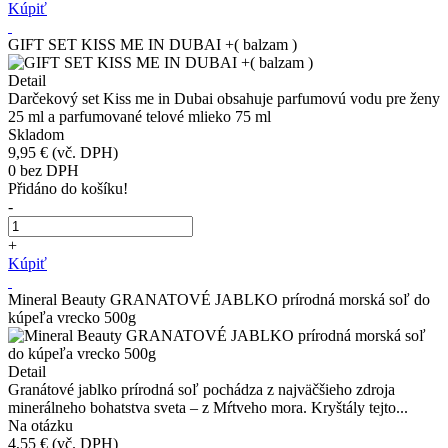
Kúpiť
GIFT SET KISS ME IN DUBAI +( balzam )
Detail
Darčekový set Kiss me in Dubai obsahuje parfumovú vodu pre ženy
25 ml a parfumované telové mlieko 75 ml
Skladom
9,95 €
(vč. DPH)
0
bez DPH
Přidáno do košíku!
-
+
Kúpiť
Mineral Beauty GRANATOVÉ JABLKO prírodná morská soľ do
kúpeľa vrecko 500g
Detail
Granátové jablko prírodná soľ pochádza z najväčšieho zdroja
minerálneho bohatstva sveta – z Mŕtveho mora. Kryštály tejto...
Na otázku
4,55 €
(vč. DPH)