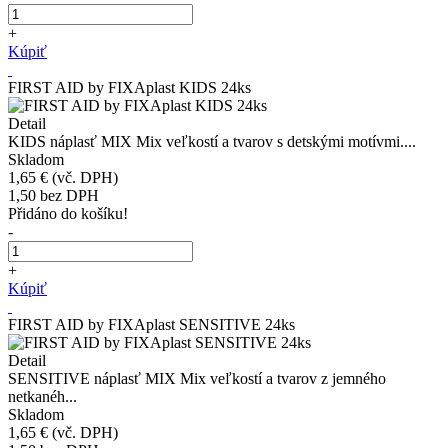
+
Kúpiť
FIRST AID by FIXAplast KIDS 24ks
Detail
KIDS náplasť MIX Mix veľkostí a tvarov s detskými motívmi....
Skladom
1,65 €
(vč. DPH)
1,50
bez DPH
Přidáno do košíku!
-
+
Kúpiť
FIRST AID by FIXAplast SENSITIVE 24ks
Detail
SENSITIVE náplasť MIX Mix veľkostí a tvarov z jemného
netkanéh...
Skladom
1,65 €
(vč. DPH)