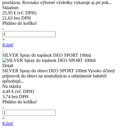
psoriázou. Rovnako výborné výsledky vykazuje aj pri pok...
Skladom
25,95 €
(vč. DPH)
21,63
bez DPH
Přidáno do košíku!
-
+
Kúpiť
SILVER Spray do topánok DEO SPORT 100ml
Detail
SILVER Spray do obuvi DEO SPORT 100ml Vysoko účinný
prípravok do obuvi na neutralizáciu a odstránenie baktérií
spôsobujú...
Na otázku
4,49 €
(vč. DPH)
3,74
bez DPH
Přidáno do košíku!
-
+
Kúpiť