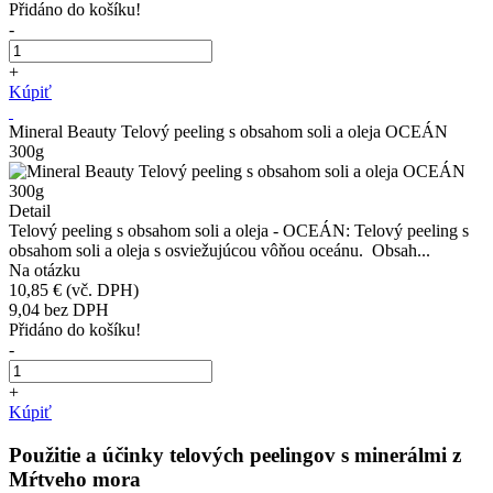
Přidáno do košíku!
-
+
Kúpiť
Mineral Beauty Telový peeling s obsahom soli a oleja OCEÁN
300g
Detail
Telový peeling s obsahom soli a oleja - OCEÁN: Telový peeling s
obsahom soli a oleja s osviežujúcou vôňou oceánu. Obsah...
Na otázku
10,85 €
(vč. DPH)
9,04
bez DPH
Přidáno do košíku!
-
+
Kúpiť
Použitie a účinky telových peelingov s minerálmi z
Mŕtveho mora