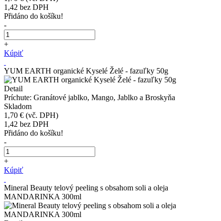
1,42
bez DPH
Přidáno do košíku!
-
+
Kúpiť
YUM EARTH organické Kyselé Želé - fazuľky 50g
Detail
Príchute: Granátové jablko, Mango, Jablko a Broskyňa
Skladom
1,70 €
(vč. DPH)
1,42
bez DPH
Přidáno do košíku!
-
+
Kúpiť
Mineral Beauty telový peeling s obsahom soli a oleja
MANDARINKA 300ml