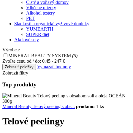
Čistý a voňavý domov
Vlhčené utierky
Alkohol testery
PET
Sladkosti a organické výživové doplnky
YUMEARTH
SUPER diet
Akciové sety
Výrobca:
MINERAL BEAUTY SYSTEM
(5)
Zvoľte cenu od / do:
0,45 - 247 €
Vymazať hodnoty
Zobrazit filtry
Top produkty
Mineral Beauty Telový peeling s obs...
prodáno: 1 ks
Telové peelingy