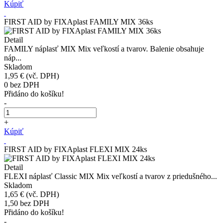
Kúpiť
FIRST AID by FIXAplast FAMILY MIX 36ks
Detail
FAMILY náplasť MIX Mix veľkostí a tvarov. Balenie obsahuje
náp...
Skladom
1,95 €
(vč. DPH)
0
bez DPH
Přidáno do košíku!
-
+
Kúpiť
FIRST AID by FIXAplast FLEXI MIX 24ks
Detail
FLEXI náplasť Classic MIX Mix veľkostí a tvarov z priedušného...
Skladom
1,65 €
(vč. DPH)
1,50
bez DPH
Přidáno do košíku!
-