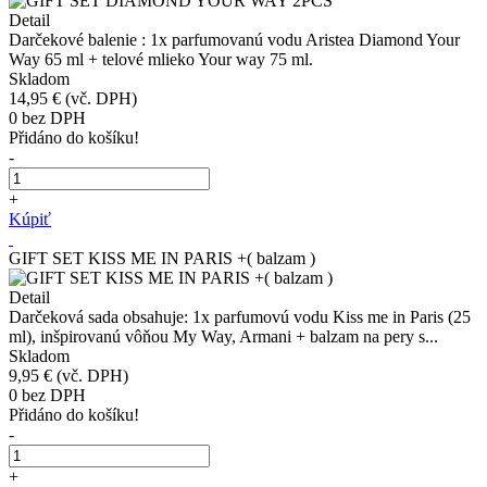
Detail
Darčekové balenie : 1x parfumovanú vodu Aristea Diamond Your
Way 65 ml + telové mlieko Your way 75 ml.
Skladom
14,95 €
(vč. DPH)
0
bez DPH
Přidáno do košíku!
-
+
Kúpiť
GIFT SET KISS ME IN PARIS +( balzam )
Detail
Darčeková sada obsahuje: 1x parfumovú vodu Kiss me in Paris (25
ml), inšpirovanú vôňou My Way, Armani + balzam na pery s...
Skladom
9,95 €
(vč. DPH)
0
bez DPH
Přidáno do košíku!
-
+