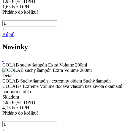
1,95 €
(vč. DPH)
1,63
bez DPH
Přidáno do košíku!
-
+
Kúpiť
Novinky
COLAB suchý šampón Extra Volume 200ml
Detail
COLAB Suchý šampón+ extrémny objem Suchý šampón
COLAB+ Extreme Volume dodáva vlasom bez života okamžitú
podporu chrbta...
Skladom
4,95 €
(vč. DPH)
4,13
bez DPH
Přidáno do košíku!
-
+