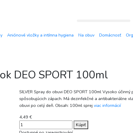
45.00
€
do dopravy
ZDARMA
by
Aniónové vložky a intímna hygiena
Na obuv
Domácnosť
Org
ánok DEO SPORT 100ml
SILVER Spray do obuvi DEO SPORT 100ml Vysoko účinný príp
spôsobujúcich zápach. Má dezinfekčné a antibakteriálne vl
obuvi po celý deň. Obsah: 100ml sprej
viac informácií
4,49 €
Kúpiť
Dostupné po zaregistrování