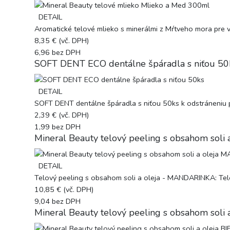
DETAIL
Aromatické telové mlieko s minerálmi z Mŕtveho mora pre 
8,35 €
(vč. DPH)
6,96
bez DPH
SOFT DENT ECO dentálne špáradla s niťou 50
DETAIL
SOFT DENT dentálne špáradla s niťou 50ks k odstráneniu pla
2,39 €
(vč. DPH)
1,99
bez DPH
Mineral Beauty telový peeling s obsahom so
DETAIL
Telový peeling s obsahom soli a oleja - MANDARINKA: Telov
10,85 €
(vč. DPH)
9,04
bez DPH
Mineral Beauty telový peeling s obsahom soli