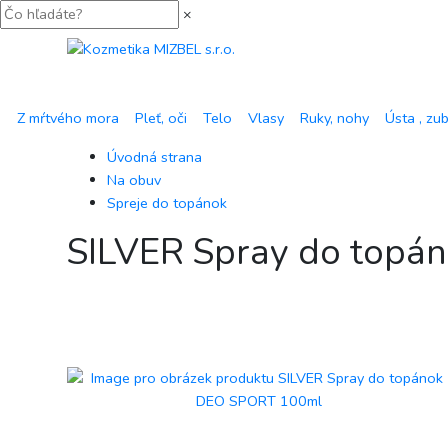
×
Z mŕtvého mora
Pleť, oči
Telo
Vlasy
Ruky, nohy
Ústa , zu
Úvodná strana
Na obuv
Spreje do topánok
SILVER Spray do top