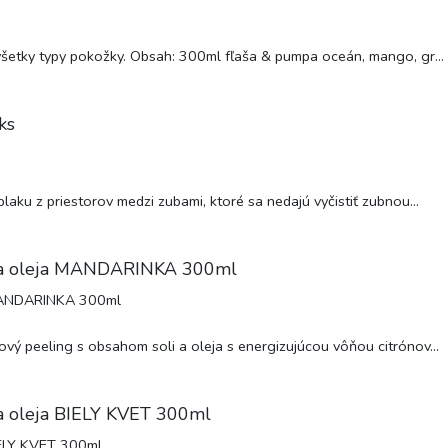
všetky typy pokožky. Obsah: 300ml fľaša & pumpa oceán, mango, gr...
ks
ku z priestorov medzi zubami, ktoré sa nedajú vyčistiť zubnou...
li a oleja MANDARINKA 300ml
ý peeling s obsahom soli a oleja s energizujúcou vôňou citrónov...
 a oleja BIELY KVET 300ml