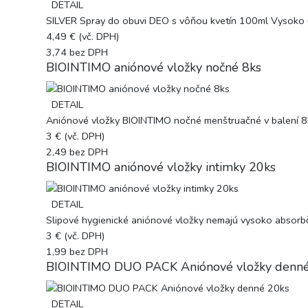
DETAIL
SILVER Spray do obuvi DEO s vôňou kvetín 100ml Vysoko úči
4,49 €
(vč. DPH)
3,74
bez DPH
BIOINTIMO aniónové vložky nočné 8ks
DETAIL
Aniónové vložky BIOINTIMO nočné menštruačné v balení 8k
3 €
(vč. DPH)
2,49
bez DPH
BIOINTIMO aniónové vložky intimky 20ks
DETAIL
Slipové hygienické aniónové vložky nemajú vysoko absorbč
3 €
(vč. DPH)
1,99
bez DPH
BIOINTIMO DUO PACK Aniónové vložky denné
DETAIL