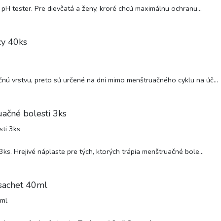
 pH tester. Pre dievčatá a ženy, kroré chcú maximálnu ochranu...
y 40ks
nú vrstvu, preto sú určené na dni mimo menštruačného cyklu na úč...
ačné bolesti 3ks
s. Hrejivé náplaste pre tých, ktorých trápia menštruačné bole...
sachet 40ml