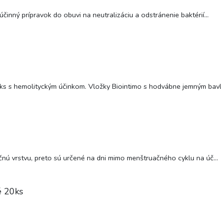
nný prípravok do obuvi na neutralizáciu a odstránenie baktérií...
s s hemolityckým účinkom. Vložky Biointimo s hodvábne jemným bavl.
nú vrstvu, preto sú určené na dni mimo menštruačného cyklu na úč...
 20ks