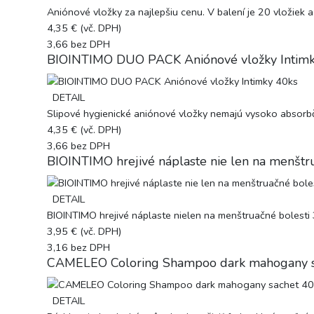
Aniónové vložky za najlepšiu cenu. V balení je 20 vložiek a
4,35 €
(vč. DPH)
3,66
bez DPH
BIOINTIMO DUO PACK Aniónové vložky Intimk
DETAIL
Slipové hygienické aniónové vložky nemajú vysoko absorbč
4,35 €
(vč. DPH)
3,66
bez DPH
BIOINTIMO hrejivé náplaste nie len na menštru
DETAIL
BIOINTIMO hrejivé náplaste nielen na menštruačné bolesti 3k
3,95 €
(vč. DPH)
3,16
bez DPH
CAMELEO Coloring Shampoo dark mahogany 
DETAIL