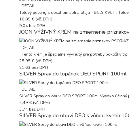
DETAIL
Telový peeling s obsahom soli a oleja - BIELY KVET : Telov
10,85 €
(vč. DPH)
9,04
bez DPH
JOON VÝŽIVNÝ KRÉM na zmiernenie príznak
DETAIL
Tento krém je špeciálne vyvinutý pre potreby pokožky trpia
25,95 €
(vč. DPH)
21,63
bez DPH
SILVER Spray do topánok DEO SPORT 100ml
DETAIL
SILVER Spray do obuvi DEO SPORT 100ml Vysoko účinný príp
4,49 €
(vč. DPH)
3,74
bez DPH
SILVER Spray do obuvi DEO s vôňou kvetín 1