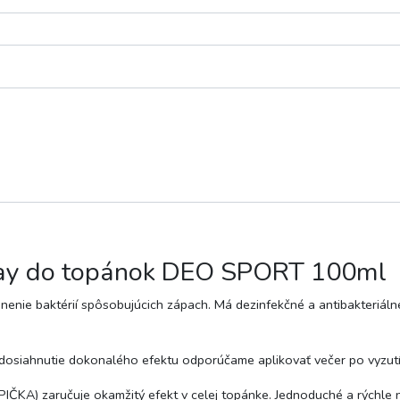
ray do topánok DEO SPORT 100ml
ánenie baktérií spôsobujúcich zápach. Má dezinfekčné a antibakteriáln
Na dosiahnutie dokonalého efektu odporúčame aplikovať večer po vyzut
IČKA) zaručuje okamžitý efekt v celej topánke. Jednoduché a rýchle n