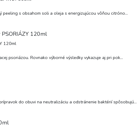
ý peeling s obsahom soli a oleja s energizujúcou vôňou citróno...
ov PSORIÁZY 120ml
cej psoriázou. Rovnako výborné výsledky vykazuje aj pri pok...
ravok do obuvi na neutralizáciu a odstránenie baktérií spôsobujú...
00ml