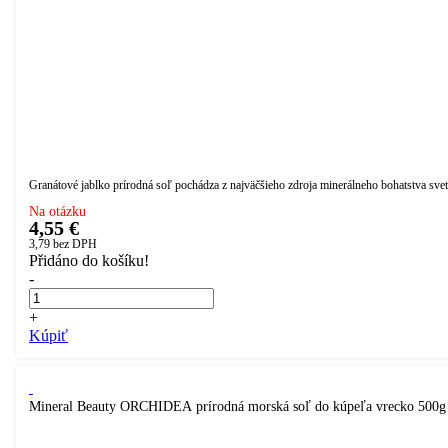
Granátové jablko prírodná soľ pochádza z najväčšieho zdroja minerálneho bohatstva sveta
Na otázku
4,55 €
3,79
bez DPH
Přidáno do košíku!
-
+
Kúpiť
Mineral Beauty ORCHIDEA prírodná morská soľ do kúpeľa vrecko 500g