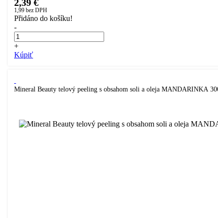
2,39 €
1,99
bez DPH
Přidáno do košíku!
-
+
Kúpiť
Mineral Beauty telový peeling s obsahom soli a oleja MANDARINKA 3