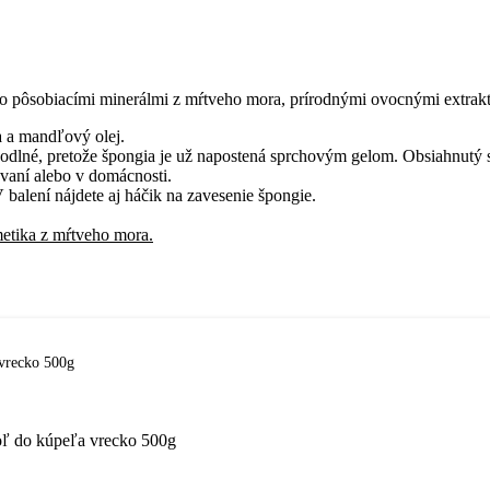
o pôsobiacími minerálmi z mŕtveho mora, prírodnými ovocnými extrak
a a mandľový olej.
hodlné, pretože špongia je už napostená sprchovým gelom. Obsiahnutý s
ovaní alebo v domácnosti.
balení nájdete aj háčik na zavesenie špongie.
etika z mŕtveho mora.
vrecko 500g