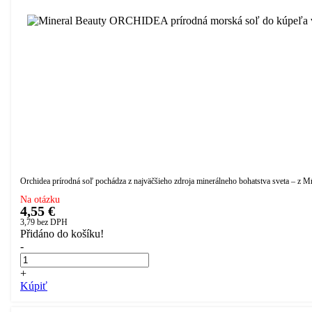
Orchidea prírodná soľ pochádza z najväčšieho zdroja minerálneho bohatstva sveta – z Mŕt
Na otázku
4,55 €
3,79
bez DPH
Přidáno do košíku!
-
+
Kúpiť