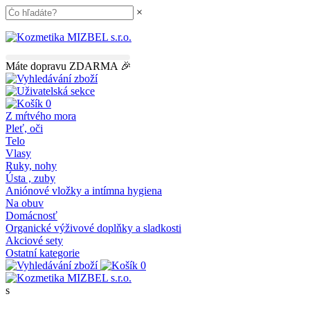
×
45.00
€
do dopravy
ZDARMA
Máte dopravu ZDARMA 🎉
0
Z mŕtvého mora
Pleť, oči
Telo
Vlasy
Ruky, nohy
Ústa , zuby
Aniónové vložky a intímna hygiena
Na obuv
Domácnosť
Organické výživové doplňky a sladkosti
Akciové sety
Ostatní kategorie
0
s