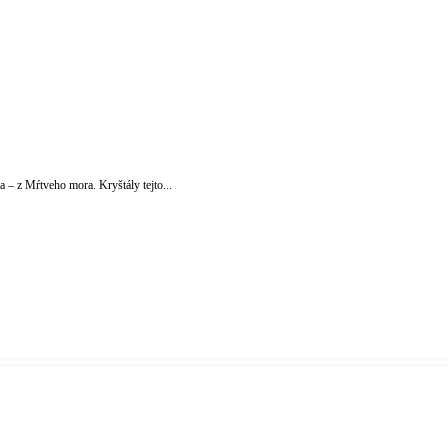
 – z Mŕtveho mora. Kryštály tejto...