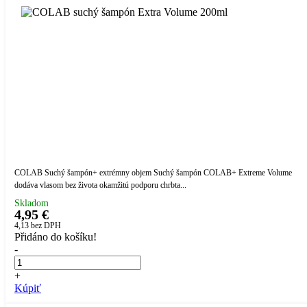
COLAB Suchý šampón+ extrémny objem Suchý šampón COLAB+ Extreme Volume
dodáva vlasom bez života okamžitú podporu chrbta...
Skladom
4,95 €
4,13
bez DPH
Přidáno do košíku!
-
+
Kúpiť