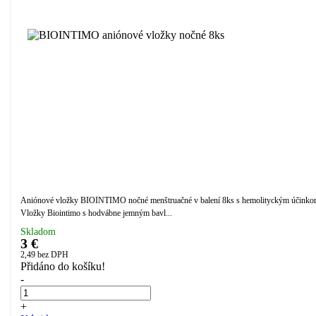
Aniónové vložky BIOINTIMO nočné menštruačné v balení 8ks s hemolityckým účinko
Vložky Biointimo s hodvábne jemným bavl...
Skladom
3 €
2,49
bez DPH
Přidáno do košíku!
-
+