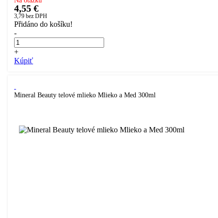
Na otázku
4,55 €
3,79
bez DPH
Přidáno do košíku!
-
+
Kúpiť
Mineral Beauty telové mlieko Mlieko a Med 300ml