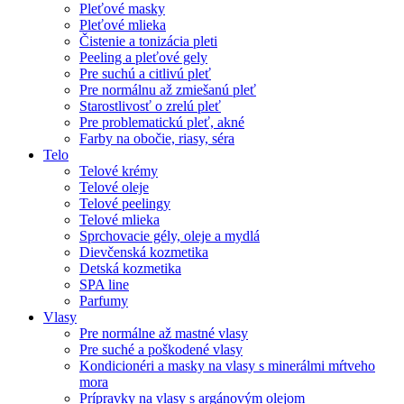
Pleťové masky
Pleťové mlieka
Čistenie a tonizácia pleti
Peeling a pleťové gely
Pre suchú a citlivú pleť
Pre normálnu až zmiešanú pleť
Starostlivosť o zrelú pleť
Pre problematickú pleť, akné
Farby na obočie, riasy, séra
Telo
Telové krémy
Telové oleje
Telové peelingy
Telové mlieka
Sprchovacie gély, oleje a mydlá
Dievčenská kozmetika
Detská kozmetika
SPA line
Parfumy
Vlasy
Pre normálne až mastné vlasy
Pre suché a poškodené vlasy
Kondicionéri a masky na vlasy s minerálmi mŕtveho
mora
Prípravky na vlasy s argánovým olejom