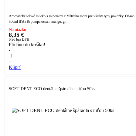
Aromatické telové mlieko s minerálmi z Mŕtveho mora pre všetky typy pokožky. Obsah:
300ml fľaša & pumpa oceán, mango, gr...
Na otázku
8,35 €
6,96
bez DPH
Přidáno do košíku!
-
+
Kúpiť
SOFT DENT ECO dentálne špáradla s niťou 50ks