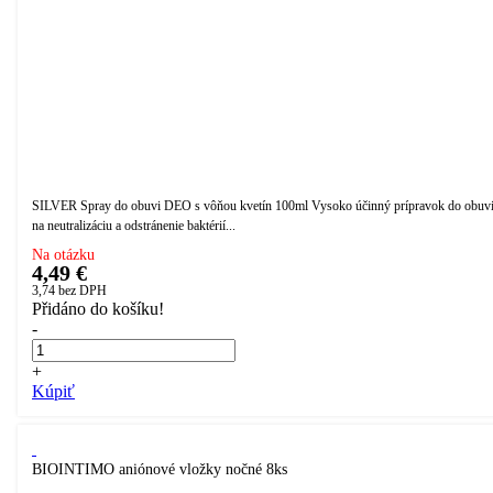
SILVER Spray do obuvi DEO s vôňou kvetín 100ml Vysoko účinný prípravok do obuv
na neutralizáciu a odstránenie baktérií...
Na otázku
4,49 €
3,74
bez DPH
Přidáno do košíku!
-
+
Kúpiť
BIOINTIMO aniónové vložky nočné 8ks