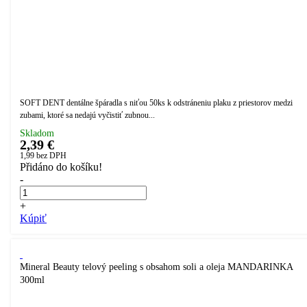
SOFT DENT dentálne špáradla s niťou 50ks k odstráneniu plaku z priestorov medzi
zubami, ktoré sa nedajú vyčistiť zubnou...
Skladom
2,39 €
1,99
bez DPH
Přidáno do košíku!
-
+
Kúpiť
Mineral Beauty telový peeling s obsahom soli a oleja MANDARINKA
300ml