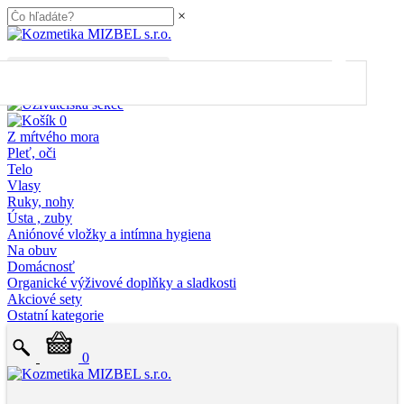
×
45.00
€
do dopravy
ZDARMA
Máte dopravu ZDARMA 🎉
0
Z mŕtvého mora
Pleť, oči
Telo
Vlasy
Ruky, nohy
Ústa , zuby
Aniónové vložky a intímna hygiena
Na obuv
Domácnosť
Organické výživové doplňky a sladkosti
Akciové sety
Ostatní kategorie
0