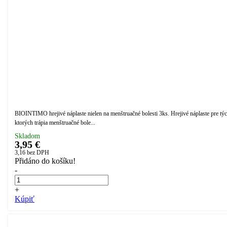
BIOINTIMO hrejivé náplaste nielen na menštruačné bolesti 3ks. Hrejivé náplaste pre týc
ktorých trápia menštruačné bole...
Skladom
3,95 €
3,16
bez DPH
Přidáno do košíku!
-
+
Kúpiť