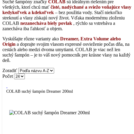
Suché šampóny značky
COLAB
sú ideálnym riešením pre
všetkých, ktorí chcú mať
čisté, nadýchané a sviežo voňajúce vlasy
kedykoľvek a kdekoľvek
– bez použitia vody. Stačí niekoľko
streknutí a vlasy získajú nový život. Vďaka modernému zloženiu
COLAB
nezanecháva biely povlak
, rýchlo sa vstrebáva a
zanecháva iba ľahkosť a objem.
Vyskúšajte rôzne varianty ako
Dreamer, Extra Volume alebo
Origin
a doprajte svojim vlasom expresné osvieženie počas dňa, na
cestách alebo medzi dvoma umytiami. COLAB je viac než len
suchý šampón – je to váš nový pomocník pre krásne vlasy na každý
deň.
Zoradiť
Počet
COLAB suchý šampón Dreamer 200ml