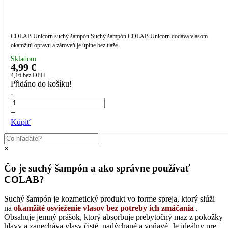
COLAB Unicorn suchý šampón Suchý šampón COLAB Unicorn dodáva vlasom
okamžitú opravu a zároveň je úplne bez tiaže.
Skladom
4,99 €
4,16
bez DPH
Přidáno do košíku!
-
+
Kúpiť
×
Čo je suchý šampón a ako správne používať
COLAB?
Suchý šampón je kozmetický produkt vo forme spreja, ktorý slúži
na
okamžité osvieženie vlasov bez potreby ich zmáčania
.
Obsahuje jemný prášok, ktorý absorbuje prebytočný maz z pokožky
hlavy a zanecháva vlasy čisté, nadýchané a voňavé. Je ideálny pre