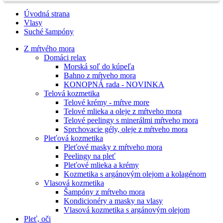
Úvodná strana
Vlasy
Suché šampóny
Z mŕtvého mora
Domáci relax
Morská soľ do kúpeľa
Bahno z mŕtveho mora
KONOPNÁ rada - NOVINKA
Telová kozmetika
Telové krémy - mŕtve more
Telové mlieka a oleje z mŕtveho mora
Telové peelingy s minerálmi mŕtveho mora
Sprchovacie gély, oleje z mŕtveho mora
Pleťová kozmetika
Pleťové masky z mŕtveho mora
Peelingy na pleť
Pleťové mlieka a krémy
Kozmetika s argánovým olejom a kolagénom
Vlasová kozmetika
Šampóny z mŕtveho mora
Kondicionéry a masky na vlasy
Vlasová kozmetika s argánovým olejom
Pleť, oči