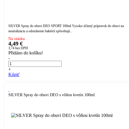
SILVER Spray do obuvi DEO SPORT 100ml Vysoko účinný prípravok do obuvi na
neutralizáciu a odstránenie baktérií spôsobujú...
Na otázku
4,49 €
3,74
bez DPH
Přidáno do košíku!
-
+
Kúpiť
SILVER Spray do obuvi DEO s vôňou kvetín 100ml