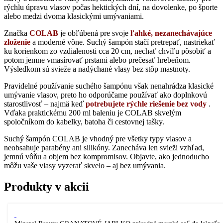
rýchlu úpravu vlasov počas hektických dní, na dovolenke, po športe
alebo medzi dvoma klasickými umývaniami.
Značka
COLAB
je obľúbená pre svoje
ľahké, nezanechávajúce
zloženie
a moderné vône. Suchý šampón stačí pretrepať, nastriekať
ku korienkom zo vzdialenosti cca 20 cm, nechať chvíľu pôsobiť a
potom jemne vmasírovať prstami alebo prečesať hrebeňom.
Výsledkom sú svieže a nadýchané vlasy bez stôp mastnoty.
Pravidelné používanie suchého šampónu však nenahrádza klasické
umývanie vlasov, preto ho odporúčame používať ako doplnkovú
starostlivosť – najmä keď
potrebujete rýchle riešenie bez vody
.
Vďaka praktickému 200 ml baleniu je COLAB skvelým
spoločníkom do kabelky, batoha či cestovnej tašky.
Suchý šampón COLAB je vhodný pre všetky typy vlasov a
neobsahuje parabény ani silikóny. Zanecháva len svieži vzhľad,
jemnú vôňu a objem bez kompromisov. Objavte, ako jednoducho
môžu vaše vlasy vyzerať skvelo – aj bez umývania.
Produkty v akcii