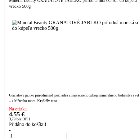
Mineral Beauty GRANATOVÉ JABLKO prírodná morská soľ do kúpeľa
vrecko 500g
Granátové jablko prírodná soľ pochádza z najväčšieho zdroja minerálneho bohatstva sve
– z Mŕtveho mora. Kryštály tejto...
Na otázku
4,55 €
3,79
bez DPH
Přidáno do košíku!
-