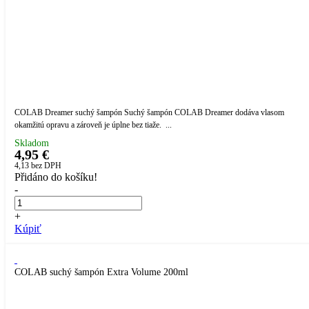
COLAB Dreamer suchý šampón Suchý šampón COLAB Dreamer dodáva vlasom
okamžitú opravu a zároveň je úplne bez tiaže. ...
Skladom
4,95 €
4,13
bez DPH
Přidáno do košíku!
-
+
Kúpiť
COLAB suchý šampón Extra Volume 200ml