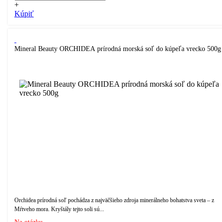
+
Kúpiť
Mineral Beauty ORCHIDEA prírodná morská soľ do kúpeľa vrecko 500g
Orchidea prírodná soľ pochádza z najväčšieho zdroja minerálneho bohatstva sveta – z
Mŕtveho mora. Kryštály tejto soli sú...