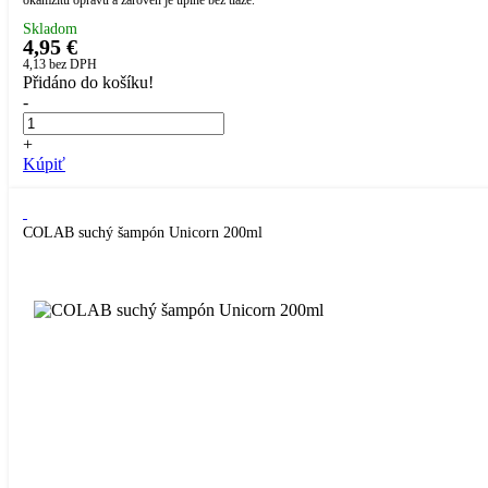
okamžitú opravu a zároveň je úplne bez tiaže.
Skladom
4,95 €
4,13
bez DPH
Přidáno do košíku!
-
+
Kúpiť
COLAB suchý šampón Unicorn 200ml