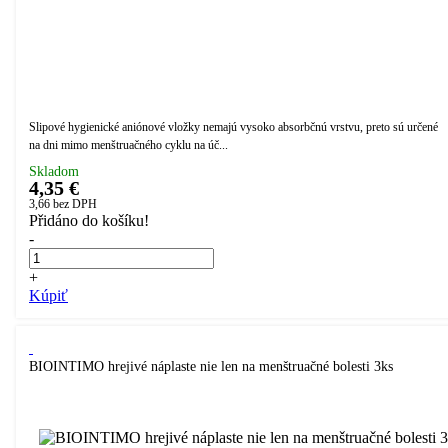
Slipové hygienické aniónové vložky nemajú vysoko absorbčnú vrstvu, preto sú určené
na dni mimo menštruačného cyklu na úč...
Skladom
4,35 €
3,66
bez DPH
Přidáno do košíku!
-
+
Kúpiť
BIOINTIMO hrejivé náplaste nie len na menštruačné bolesti 3ks