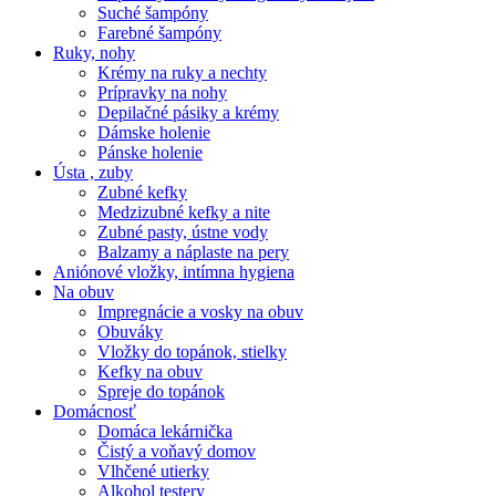
Suché šampóny
Farebné šampóny
Ruky, nohy
Krémy na ruky a nechty
Prípravky na nohy
Depilačné pásiky a krémy
Dámske holenie
Pánske holenie
Ústa , zuby
Zubné kefky
Medzizubné kefky a nite
Zubné pasty, ústne vody
Balzamy a náplaste na pery
Aniónové vložky, intímna hygiena
Na obuv
Impregnácie a vosky na obuv
Obuváky
Vložky do topánok, stielky
Kefky na obuv
Spreje do topánok
Domácnosť
Domáca lekárnička
Čistý a voňavý domov
Vlhčené utierky
Alkohol testery