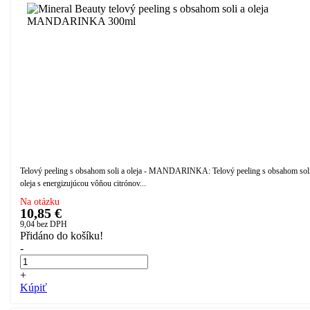
Telový peeling s obsahom soli a oleja - MANDARINKA: Telový peeling s obsahom soli
oleja s energizujúcou vôňou citrónov...
Na otázku
10,85 €
9,04
bez DPH
Přidáno do košíku!
-
+
Kúpiť