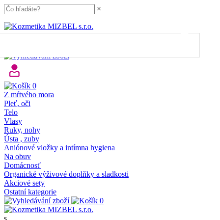
×
45.00
€
do dopravy
ZDARMA
Máte dopravu ZDARMA 🎉
0
Z mŕtvého mora
Pleť, oči
Telo
Vlasy
Ruky, nohy
Ústa , zuby
Aniónové vložky a intímna hygiena
Na obuv
Domácnosť
Organické výživové doplňky a sladkosti
Akciové sety
Ostatní kategorie
0
s