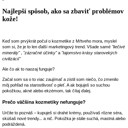
Najlepší spôsob, ako sa zbaviť problémov
kože!
20.02.2025
Keď som prvýkrát počul o kozmetike z Mŕtveho mora, myslel
som si, že je to len ďalší marketingový trend. Všade samé
"liečivé
minerály"
,
"zázračné účinky"
a
"tajomstvo krásy starovekých
civilizácií"
Ale čo ak to naozaj funguje?
Začal som sa o to viac zaujímať a zistil som niečo, čo zmenilo
môj pohľad na starostlivosť o pleť. A ak bojuješ so suchou
pokožkou, akné alebo ekzémom, tak čítaj ďalej.
Prečo väčšina kozmetiky nefunguje?
Určite to poznáš – kupuješ si drahé krémy, používaš rôzne séra,
skúšaš nové trendy... a nič. Pokožka je stále suchá, mastná alebo
podráždená.