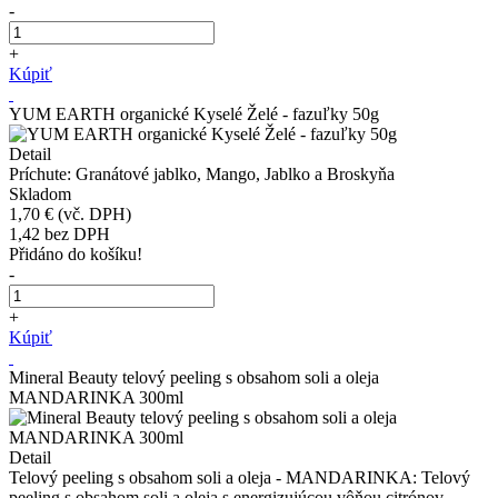
-
+
Kúpiť
YUM EARTH organické Kyselé Želé - fazuľky 50g
Detail
Príchute: Granátové jablko, Mango, Jablko a Broskyňa
Skladom
1,70 €
(vč. DPH)
1,42
bez DPH
Přidáno do košíku!
-
+
Kúpiť
Mineral Beauty telový peeling s obsahom soli a oleja
MANDARINKA 300ml
Detail
Telový peeling s obsahom soli a oleja - MANDARINKA: Telový
peeling s obsahom soli a oleja s energizujúcou vôňou citrónov...