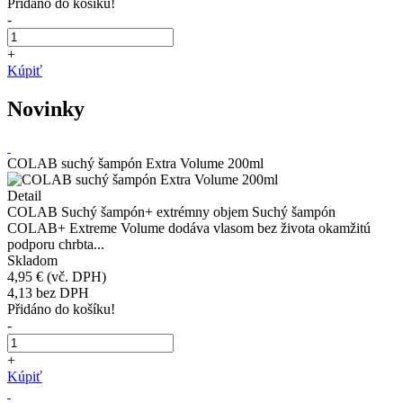
Přidáno do košíku!
-
+
Kúpiť
Novinky
COLAB suchý šampón Extra Volume 200ml
Detail
COLAB Suchý šampón+ extrémny objem Suchý šampón
COLAB+ Extreme Volume dodáva vlasom bez života okamžitú
podporu chrbta...
Skladom
4,95 €
(vč. DPH)
4,13
bez DPH
Přidáno do košíku!
-
+
Kúpiť