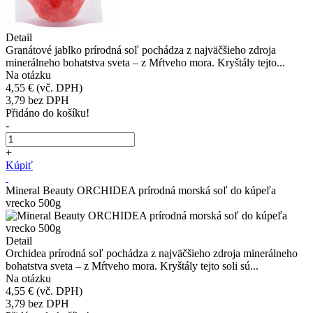
Detail
Granátové jablko prírodná soľ pochádza z najväčšieho zdroja
minerálneho bohatstva sveta – z Mŕtveho mora. Kryštály tejto...
Na otázku
4,55 €
(vč. DPH)
3,79
bez DPH
Přidáno do košíku!
-
+
Kúpiť
Mineral Beauty ORCHIDEA prírodná morská soľ do kúpeľa
vrecko 500g
Detail
Orchidea prírodná soľ pochádza z najväčšieho zdroja minerálneho
bohatstva sveta – z Mŕtveho mora. Kryštály tejto soli sú...
Na otázku
4,55 €
(vč. DPH)
3,79
bez DPH