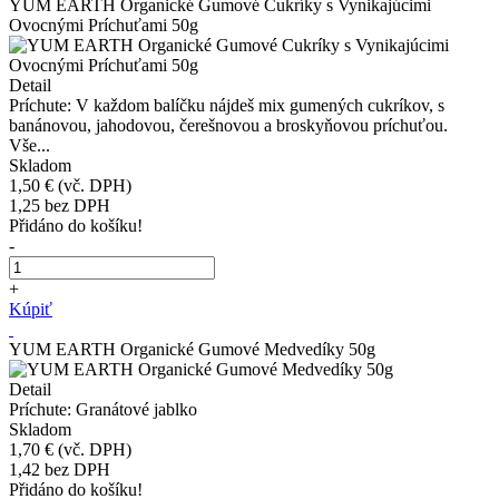
YUM EARTH Organické Gumové Cukríky s Vynikajúcimi
Ovocnými Príchuťami 50g
Detail
Príchute: V každom balíčku nájdeš mix gumených cukríkov, s
banánovou, jahodovou, čerešnovou a broskyňovou príchuťou.
Vše...
Skladom
1,50 €
(vč. DPH)
1,25
bez DPH
Přidáno do košíku!
-
+
Kúpiť
YUM EARTH Organické Gumové Medvedíky 50g
Detail
Príchute: Granátové jablko
Skladom
1,70 €
(vč. DPH)
1,42
bez DPH
Přidáno do košíku!