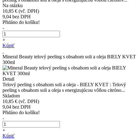
Na otázku
10,85 €
(vč. DPH)
9,04
bez DPH
Přidáno do košíku!
-
+
Kúpiť
Mineral Beauty telový peeling s obsahom soli a oleja BIELY KVET
300ml
Detail
Telový peeling s obsahom soli a oleja - BIELY KVET : Telový
peeling s obsahom soli a oleja s energizujúcou vôňou citróno...
Skladom
10,85 €
(vč. DPH)
9,04
bez DPH
Přidáno do košíku!
-
+
Kúpiť