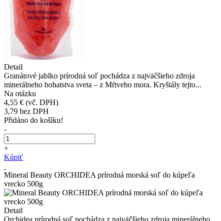
Detail
Granátové jablko prírodná soľ pochádza z najväčšieho zdroja
minerálneho bohatstva sveta – z Mŕtveho mora. Kryštály tejto...
Na otázku
4,55 €
(vč. DPH)
3,79
bez DPH
Přidáno do košíku!
-
+
Kúpiť
Mineral Beauty ORCHIDEA prírodná morská soľ do kúpeľa
vrecko 500g
Detail
Orchidea prírodná soľ pochádza z najväčšieho zdroja minerálneho