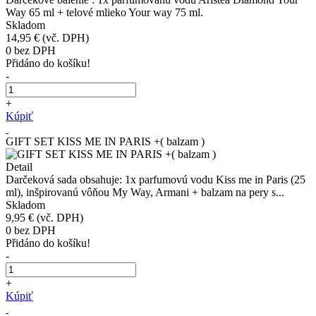
Way 65 ml + telové mlieko Your way 75 ml.
Skladom
14,95 €
(vč. DPH)
0
bez DPH
Přidáno do košíku!
-
+
Kúpiť
GIFT SET KISS ME IN PARIS +( balzam )
Detail
Darčeková sada obsahuje: 1x parfumovú vodu Kiss me in Paris (25
ml), inšpirovanú vôňou My Way, Armani + balzam na pery s...
Skladom
9,95 €
(vč. DPH)
0
bez DPH
Přidáno do košíku!
-
+
Kúpiť