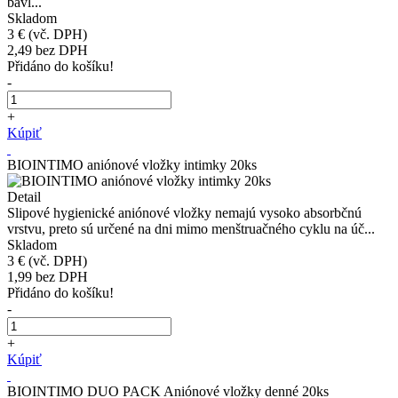
bavl...
Skladom
3 €
(vč. DPH)
2,49
bez DPH
Přidáno do košíku!
-
+
Kúpiť
BIOINTIMO aniónové vložky intimky 20ks
Detail
Slipové hygienické aniónové vložky nemajú vysoko absorbčnú
vrstvu, preto sú určené na dni mimo menštruačného cyklu na úč...
Skladom
3 €
(vč. DPH)
1,99
bez DPH
Přidáno do košíku!
-
+
Kúpiť
BIOINTIMO DUO PACK Aniónové vložky denné 20ks