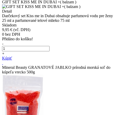
GIFT SET KISS ME IN DUBAI +( balzam )
Detail
Darčekový set Kiss me in Dubai obsahuje parfumovú vodu pre ženy
25 ml a parfumované telové mlieko 75 ml
Skladom
9,95 €
(vč. DPH)
0
bez DPH
Přidáno do košíku!
-
+
Kúpiť
Mineral Beauty GRANATOVÉ JABLKO prírodná morská soľ do
kúpeľa vrecko 500g