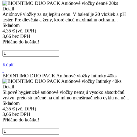
Detail
Aniónové vložky za najlepšiu cenu. V balení je 20 vložiek a pH
tester. Pre dievčatá a ženy, kroré chcú maximálnu ochranu...
Skladom
4,35 €
(vč. DPH)
3,66
bez DPH
Přidáno do košíku!
-
+
Kúpiť
BIOINTIMO DUO PACK Aniónové vložky Intimky 40ks
Detail
Slipové hygienické aniónové vložky nemajú vysoko absorbčnú
vrstvu, preto sú určené na dni mimo menštruačného cyklu na úč...
Skladom
4,35 €
(vč. DPH)
3,66
bez DPH
Přidáno do košíku!
-