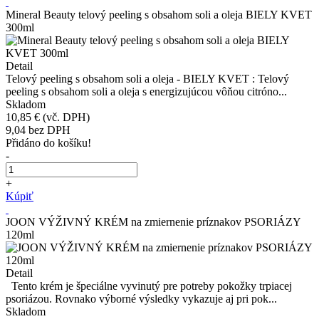
Mineral Beauty telový peeling s obsahom soli a oleja BIELY KVET
300ml
Detail
Telový peeling s obsahom soli a oleja - BIELY KVET : Telový
peeling s obsahom soli a oleja s energizujúcou vôňou citróno...
Skladom
10,85 €
(vč. DPH)
9,04
bez DPH
Přidáno do košíku!
-
+
Kúpiť
JOON VÝŽIVNÝ KRÉM na zmiernenie príznakov PSORIÁZY
120ml
Detail
Tento krém je špeciálne vyvinutý pre potreby pokožky trpiacej
psoriázou. Rovnako výborné výsledky vykazuje aj pri pok...
Skladom