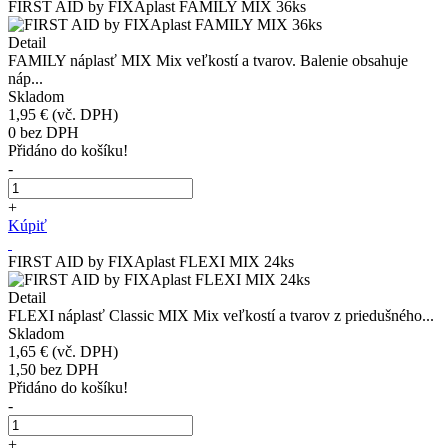
FIRST AID by FIXAplast FAMILY MIX 36ks
Detail
FAMILY náplasť MIX Mix veľkostí a tvarov. Balenie obsahuje
náp...
Skladom
1,95 €
(vč. DPH)
0
bez DPH
Přidáno do košíku!
-
+
Kúpiť
FIRST AID by FIXAplast FLEXI MIX 24ks
Detail
FLEXI náplasť Classic MIX Mix veľkostí a tvarov z priedušného...
Skladom
1,65 €
(vč. DPH)
1,50
bez DPH
Přidáno do košíku!
-
+