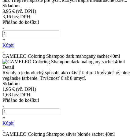
3ks. Hrejivé náplaste pre tých, ktorých trápia menštruačné bole...
Skladom
3,95 €
(vč. DPH)
3,16
bez DPH
Přidáno do košíku!
-
+
Kúpiť
CAMELEO Coloring Shampoo dark mahogany sachet 40ml
Detail
Rýchly a jednoduchý spôsob, ako oživiť farbu. Umývateľné, plne
vegánske farbenie. Trvácnosť 6 až 8 umytí.
Skladom
1,95 €
(vč. DPH)
1,63
bez DPH
Přidáno do košíku!
-
+
Kúpiť
CAMELEO Coloring Shampoo silver blonde sachet 40ml