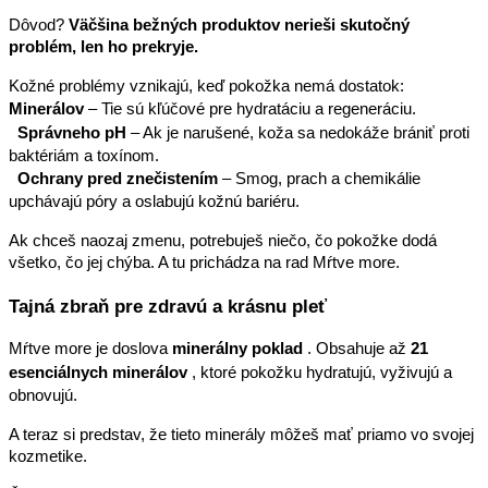
Dôvod?
Väčšina bežných produktov nerieši skutočný
problém, len ho prekryje.
Kožné problémy vznikajú, keď pokožka nemá dostatok:
Minerálov
– Tie sú kľúčové pre hydratáciu a regeneráciu.
Správneho pH
– Ak je narušené, koža sa nedokáže brániť proti
baktériám a toxínom.
Ochrany pred znečistením
– Smog, prach a chemikálie
upchávajú póry a oslabujú kožnú bariéru.
Ak chceš naozaj zmenu, potrebuješ niečo, čo pokožke dodá
všetko, čo jej chýba. A tu prichádza na rad Mŕtve more.
Tajná zbraň pre zdravú a krásnu pleť
Mŕtve more je doslova
minerálny poklad
. Obsahuje až
21
esenciálnych minerálov
, ktoré pokožku hydratujú, vyživujú a
obnovujú.
A teraz si predstav, že tieto minerály môžeš mať priamo vo svojej
kozmetike.