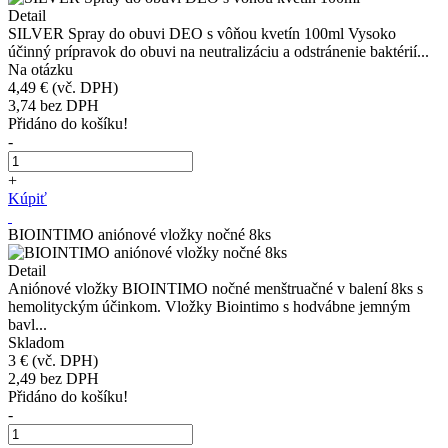
Detail
SILVER Spray do obuvi DEO s vôňou kvetín 100ml Vysoko
účinný prípravok do obuvi na neutralizáciu a odstránenie baktérií...
Na otázku
4,49 €
(vč. DPH)
3,74
bez DPH
Přidáno do košíku!
-
+
Kúpiť
BIOINTIMO aniónové vložky nočné 8ks
Detail
Aniónové vložky BIOINTIMO nočné menštruačné v balení 8ks s
hemolityckým účinkom. Vložky Biointimo s hodvábne jemným
bavl...
Skladom
3 €
(vč. DPH)
2,49
bez DPH
Přidáno do košíku!
-