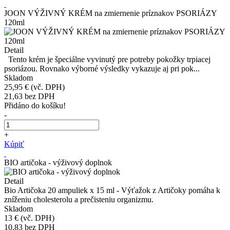
JOON VÝŽIVNÝ KRÉM na zmiernenie príznakov PSORIÁZY
120ml
Detail
Tento krém je špeciálne vyvinutý pre potreby pokožky trpiacej
psoriázou. Rovnako výborné výsledky vykazuje aj pri pok...
Skladom
25,95 €
(vč. DPH)
21,63
bez DPH
Přidáno do košíku!
-
+
Kúpiť
BIO artičoka - výživový doplnok
Detail
Bio Artičoka 20 ampuliek x 15 ml - Výťažok z Artičoky pomáha k
zníženiu cholesterolu a prečisteniu organizmu.
Skladom
13 €
(vč. DPH)
10,83
bez DPH