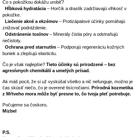
Čo s pokožkou dokážu urobiť?
Hĺbková hydratácia
– Horčík a draslík zadržiavajú vlhkosť v
pokožke.
Liečenie akné a ekzémov
– Protizápalové účinky pomáhajú
znižovať podráždenie.
Odstránenie toxínov
– Minerály čistia póry a odstraňujú
nečistoty.
Ochrana pred starnutím
– Podporujú regeneráciu kožných
buniek a zlepšujú elasticitu.
Čo je však najlepšie?
Tieto účinky sú prirodzené – bez
agresívnych chemikálií a umelých prísad.
Ak máš pocit, že si už vyskúšal všetko a nič nefunguje, možno je
čas skúsiť niečo, čo je overené tisícročiami.
Prírodná kozmetika
z Mŕtveho mora môže byť presne to, čo tvoja pleť potrebuje.
Počujeme sa čoskoro,
Mizbel
P.S.