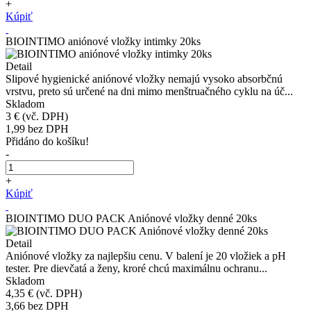
+
Kúpiť
BIOINTIMO aniónové vložky intimky 20ks
Detail
Slipové hygienické aniónové vložky nemajú vysoko absorbčnú
vrstvu, preto sú určené na dni mimo menštruačného cyklu na úč...
Skladom
3 €
(vč. DPH)
1,99
bez DPH
Přidáno do košíku!
-
+
Kúpiť
BIOINTIMO DUO PACK Aniónové vložky denné 20ks
Detail
Aniónové vložky za najlepšiu cenu. V balení je 20 vložiek a pH
tester. Pre dievčatá a ženy, kroré chcú maximálnu ochranu...
Skladom
4,35 €
(vč. DPH)
3,66
bez DPH