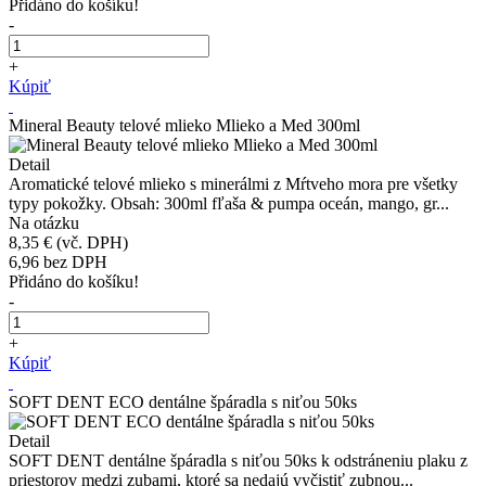
Přidáno do košíku!
-
+
Kúpiť
Mineral Beauty telové mlieko Mlieko a Med 300ml
Detail
Aromatické telové mlieko s minerálmi z Mŕtveho mora pre všetky
typy pokožky. Obsah: 300ml fľaša & pumpa oceán, mango, gr...
Na otázku
8,35 €
(vč. DPH)
6,96
bez DPH
Přidáno do košíku!
-
+
Kúpiť
SOFT DENT ECO dentálne špáradla s niťou 50ks
Detail
SOFT DENT dentálne špáradla s niťou 50ks k odstráneniu plaku z
priestorov medzi zubami, ktoré sa nedajú vyčistiť zubnou...