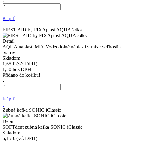
-
+
Kúpiť
FIRST AID by FIXAplast AQUA 24ks
Detail
AQUA náplasť MIX Vodeodolné náplasti v mixe veľkostí a
tvarov....
Skladom
1,65 €
(vč. DPH)
1,50
bez DPH
Přidáno do košíku!
-
+
Kúpiť
Zubná kefka SONIC iClassic
Detail
SOFTdent zubná kefka SONIC iClassic
Skladom
6,15 €
(vč. DPH)