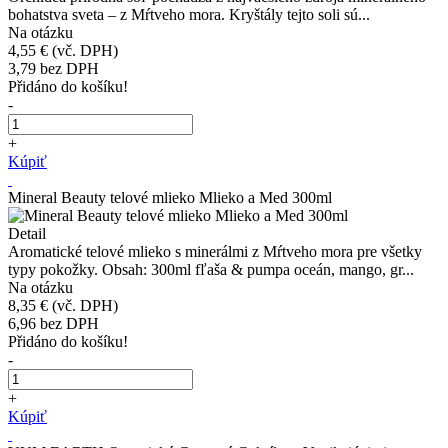
bohatstva sveta – z Mŕtveho mora. Kryštály tejto soli sú...
Na otázku
4,55 €
(vč. DPH)
3,79
bez DPH
Přidáno do košíku!
-
+
Kúpiť
Mineral Beauty telové mlieko Mlieko a Med 300ml
Detail
Aromatické telové mlieko s minerálmi z Mŕtveho mora pre všetky
typy pokožky. Obsah: 300ml fľaša & pumpa oceán, mango, gr...
Na otázku
8,35 €
(vč. DPH)
6,96
bez DPH
Přidáno do košíku!
-
+
Kúpiť