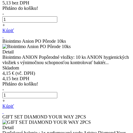
5,13
bez DPH
Přidáno do košíku!
-
+
Kúpiť
Biointimo Anion PO Pôrode 10ks
Detail
Biointimo ANION Popôrodné vložky: 10 ks ANION hygienických
vložiek s výnimočnou schopnosťou kontrolovať baktér...
Skladom
4,15 €
(vč. DPH)
4,15
bez DPH
Přidáno do košíku!
-
+
Kúpiť
GIFT SET DIAMOND YOUR WAY 2PCS
Detail
Darčekové balenie : 1x parfumovanú vodu Aristea Diamond Your