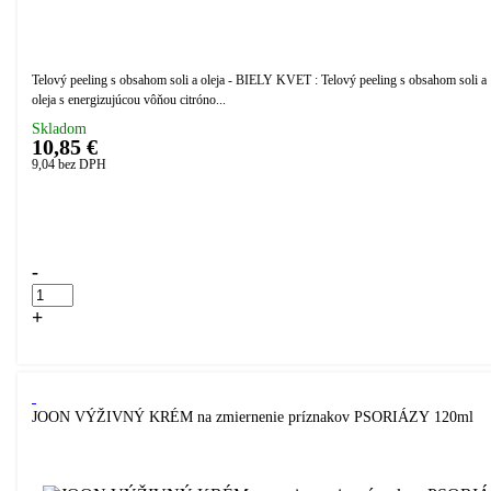
Telový peeling s obsahom soli a oleja - BIELY KVET : Telový peeling s obsahom soli a
oleja s energizujúcou vôňou citróno...
Skladom
10,85 €
9,04
bez DPH
Přidáno do košíku!
-
+
Kúpiť
JOON VÝŽIVNÝ KRÉM na zmiernenie príznakov PSORIÁZY 120ml