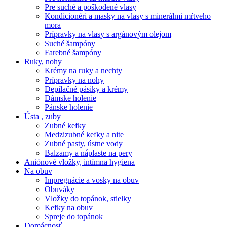
Pre suché a poškodené vlasy
Kondicionéri a masky na vlasy s minerálmi mŕtveho
mora
Prípravky na vlasy s argánovým olejom
Suché šampóny
Farebné šampóny
Ruky, nohy
Krémy na ruky a nechty
Prípravky na nohy
Depilačné pásiky a krémy
Dámske holenie
Pánske holenie
Ústa , zuby
Zubné kefky
Medzizubné kefky a nite
Zubné pasty, ústne vody
Balzamy a náplaste na pery
Aniónové vložky, intímna hygiena
Na obuv
Impregnácie a vosky na obuv
Obuváky
Vložky do topánok, stielky
Kefky na obuv
Spreje do topánok
Domácnosť