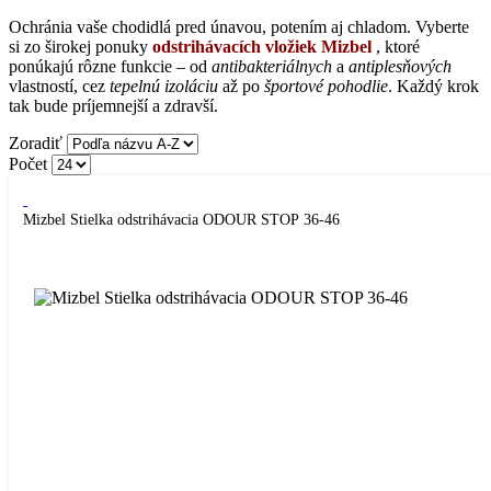
Ochránia vaše chodidlá pred únavou, potením aj chladom. Vyberte
si zo širokej ponuky
odstrihávacích vložiek Mizbel
, ktoré
ponúkajú rôzne funkcie – od
antibakteriálnych
a
antiplesňových
vlastností, cez
tepelnú izoláciu
až po
športové pohodlie
. Každý krok
tak bude príjemnejší a zdravší.
Zoradiť
Počet
Mizbel Stielka odstrihávacia ODOUR STOP 36-46