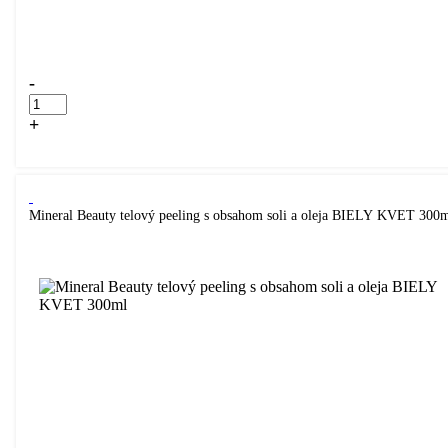
Přidáno do košíku!
-
+
Kúpiť
Mineral Beauty telový peeling s obsahom soli a oleja BIELY KVET 300