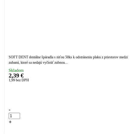
SOFT DENT dentálne špáradla s niťou 50ks k odstráneniu plaku z priestorov medzi
zubami, ktoré sa nedajú vyčistiť zubnou...
Skladom
2,39 €
1,99
bez DPH
Přidáno do košíku!
-
+
Kúpiť