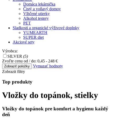
Domáca lekárnička
Čistý a voňavý domov
Vlhčené utierky
Alkohol testery
PET
Sladkosti a organické výživové doplnky
YUMEARTH
SUPER diet
Akciové sety
Výrobca:
SILVER
(5)
Zvoľte cenu od / do:
0,45 - 248 €
Vymazať hodnoty
Zobrazit filtry
Top produkty
Vložky do topánok, stielky
Vložky do topánok pre komfort a hygienu každý
deň