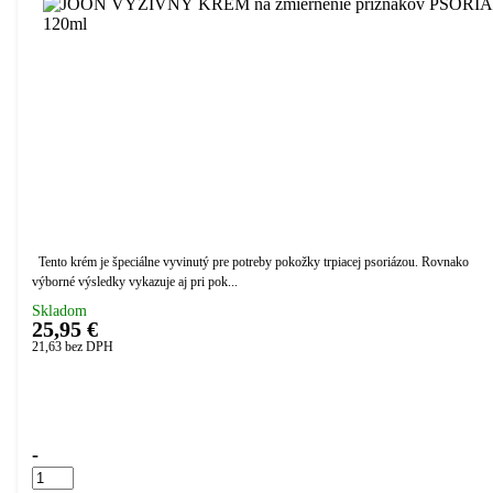
Tento krém je špeciálne vyvinutý pre potreby pokožky trpiacej psoriázou. Rovnako
výborné výsledky vykazuje aj pri pok...
Skladom
25,95 €
21,63
bez DPH
Přidáno do košíku!
-