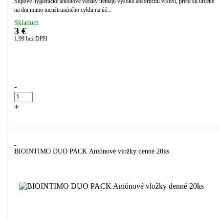
Slipové hygienické aniónové vložky nemajú vysoko absorbčnú vrstvu, preto sú určené
na dni mimo menštruačného cyklu na úč...
Skladom
3 €
1,99
bez DPH
Přidáno do košíku!
-
+
Kúpiť
BIOINTIMO DUO PACK Aniónové vložky denné 20ks