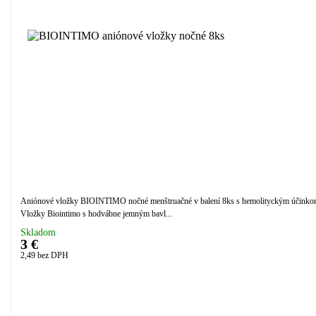
Aniónové vložky BIOINTIMO nočné menštruačné v balení 8ks s hemolityckým účinko
Vložky Biointimo s hodvábne jemným bavl...
Skladom
3 €
2,49
bez DPH
Přidáno do košíku!