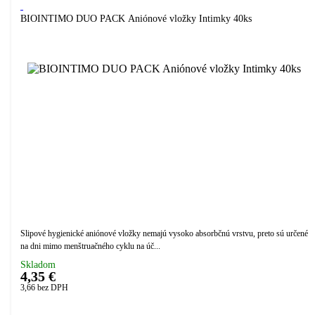
BIOINTIMO DUO PACK Aniónové vložky Intimky 40ks
Slipové hygienické aniónové vložky nemajú vysoko absorbčnú vrstvu, preto sú určené
na dni mimo menštruačného cyklu na úč...
Skladom
4,35 €
3,66
bez DPH
Přidáno do košíku!