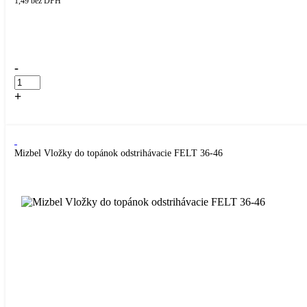
1,49
bez DPH
Přidáno do košíku!
-
+
Kúpiť
Mizbel Vložky do topánok odstrihávacie FELT 36-46