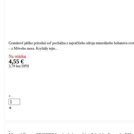
Granátové jablko prírodná soľ pochádza z najväčšieho zdroja minerálneho bohatstva sve
– z Mŕtveho mora. Kryštály tejto...
Na otázku
4,55 €
3,79
bez DPH
Přidáno do košíku!
-
+
Kúpiť