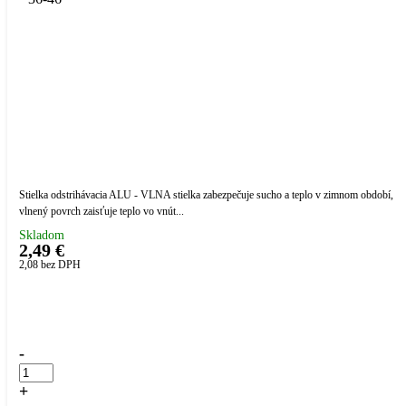
Stielka odstrihávacia ALU - VLNA stielka zabezpečuje sucho a teplo v zimnom období,
vlnený povrch zaisťuje teplo vo vnút...
Skladom
2,49 €
2,08
bez DPH
Přidáno do košíku!
-
+