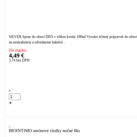
SILVER Spray do obuvi DEO s vôňou kvetín 100ml Vysoko účinný prípravok do obuv
na neutralizáciu a odstránenie baktérií...
Na otázku
4,49 €
3,74
bez DPH
Přidáno do košíku!
-
+
Kúpiť
BIOINTIMO aniónové vložky nočné 8ks