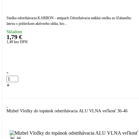
Stielka odstrihávacia KARBON - antipach Odstrihávacia mäkká stielka zo šľahaného
latexu s prídavkom aktívneho uhlia, kto...
Skladom
1,79 €
1,49
bez DPH
Přidáno do košíku!
-
+
Kúpiť
Mizbel Vložky do topánok odstrihávacia ALU VLNA veľkosť 36-46