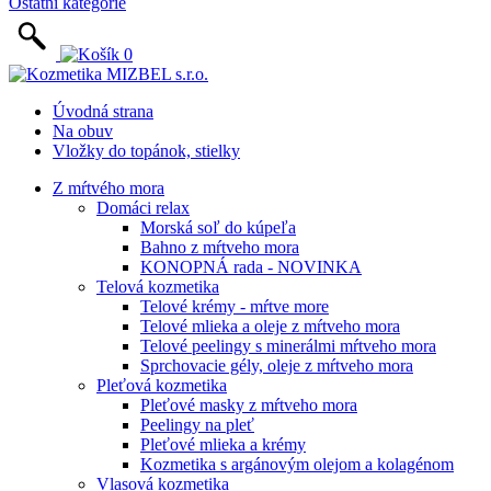
Ostatní kategorie
0
Úvodná strana
Na obuv
Vložky do topánok, stielky
Z mŕtvého mora
Domáci relax
Morská soľ do kúpeľa
Bahno z mŕtveho mora
KONOPNÁ rada - NOVINKA
Telová kozmetika
Telové krémy - mŕtve more
Telové mlieka a oleje z mŕtveho mora
Telové peelingy s minerálmi mŕtveho mora
Sprchovacie gély, oleje z mŕtveho mora
Pleťová kozmetika
Pleťové masky z mŕtveho mora
Peelingy na pleť
Pleťové mlieka a krémy
Kozmetika s argánovým olejom a kolagénom
Vlasová kozmetika