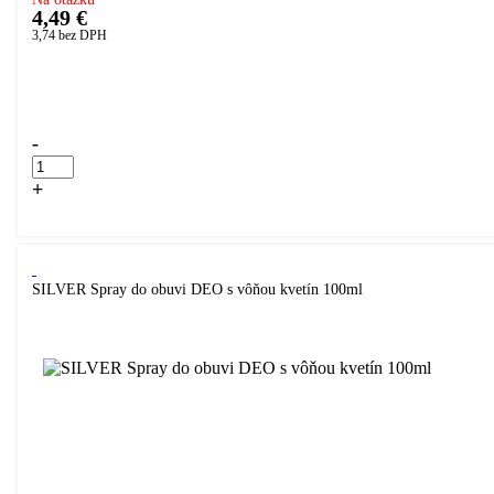
4,49 €
3,74
bez DPH
Přidáno do košíku!
-
+
Kúpiť
SILVER Spray do obuvi DEO s vôňou kvetín 100ml