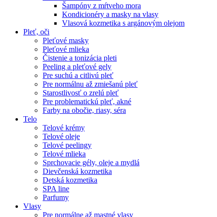
Šampóny z mŕtveho mora
Kondicionéry a masky na vlasy
Vlasová kozmetika s argánovým olejom
Pleť, oči
Pleťové masky
Pleťové mlieka
Čistenie a tonizácia pleti
Peeling a pleťové gely
Pre suchú a citlivú pleť
Pre normálnu až zmiešanú pleť
Starostlivosť o zrelú pleť
Pre problematickú pleť, akné
Farby na obočie, riasy, séra
Telo
Telové krémy
Telové oleje
Telové peelingy
Telové mlieka
Sprchovacie gély, oleje a mydlá
Dievčenská kozmetika
Detská kozmetika
SPA line
Parfumy
Vlasy
Pre normálne až mastné vlasy