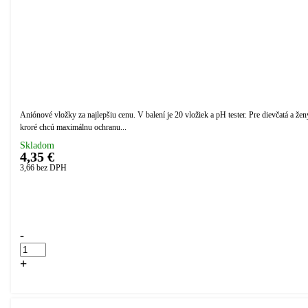
Aniónové vložky za najlepšiu cenu. V balení je 20 vložiek a pH tester. Pre dievčatá a žen
kroré chcú maximálnu ochranu...
Skladom
4,35 €
3,66
bez DPH
Přidáno do košíku!
-
+
Kúpiť