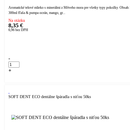
Aromatické telové mlieko s minerálmi z Mŕtveho mora pre všetky typy pokožky. Obsah:
300ml fľaša & pumpa oceán, mango, gr...
Na otázku
8,35 €
6,96
bez DPH
Přidáno do košíku!
-
+
Kúpiť
SOFT DENT ECO dentálne špáradla s niťou 50ks