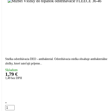
Stielka odstrihávacia DEO - antibakterial. Odstrihávacia stielka obsahuje antibakteriálne
zložky, ktoré zaisťujú príjemn...
Skladom
1,79 €
1,49
bez DPH
Přidáno do košíku!
-