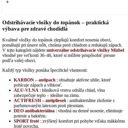
+
Kúpiť
Odstrihávacie vložky do topánok – praktická
výbava pre zdravé chodidlá
Kvalitné vložky do topánok zlepšujú komfort nosenia obuvi,
pomáhajú pri únave nôh, chránia pred chladom a redukujú zápach.
V tejto kategórii nájdete
univerzálne odstrihávacie vložky Mizbel
vhodné pre veľkosti 36–46, ktoré si môžete prispôsobiť presne
podľa vašej obuvi.
Každý typ vložky ponúka špecifické vlastnosti:
KARBON – antipach
: obsahuje aktívne uhlie, ktoré
pohlcuje zápach a vlhkosť.
ALU-VLNA
: hliníková vrstva odráža chlad, vlna
zabezpečuje teplo – ideálne na zimu.
ACTIFRESH – antiplieseň
: antibakteriálne zloženie s
parfumovaným latexom proti plesniam.
DEO antibakteriálna
: vhodná na denné nosenie, eliminuje
potenie a baktérie.
SPORT froté
: zvýšený komfort pri pohybe vďaka mäkkému
froté povrchu.