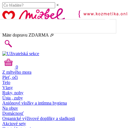
×
45.00
€
do dopravy
ZDARMA
Máte dopravu ZDARMA 🎉
0
Z mŕtvého mora
Pleť, oči
Telo
Vlasy
Ruky, nohy
Ústa , zuby
Aniónové vložky a intímna hygiena
Na obuv
Domácnosť
Organické výživové doplňky a sladkosti
Akciové sety