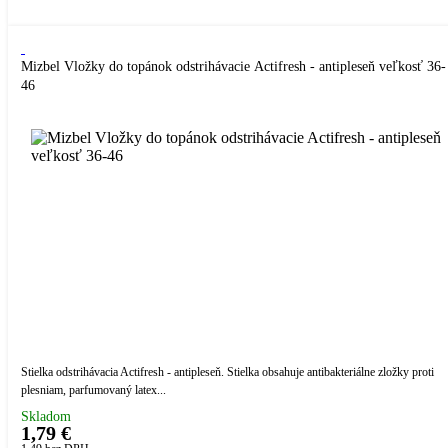
Kúpiť
Mizbel Vložky do topánok odstrihávacie Actifresh - antipleseň veľkosť 36-
46
Stielka odstrihávacia Actifresh - antipleseň. Stielka obsahuje antibakteriálne zložky proti
plesniam, parfumovaný latex...
Skladom
1,79 €