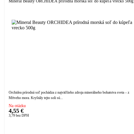
Mineral Beauty ORCHIDEA prírodná morská soľ do kúpeľa vrecko 500g
Orchidea prírodná soľ pochádza z najväčšieho zdroja minerálneho bohatstva sveta – z
Mŕtveho mora. Kryštály tejto soli sú...
Na otázku
4,55 €
3,79
bez DPH
Přidáno do košíku!