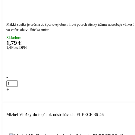
Mäkká stielka je určená do športovej obuvi, froté povrch stielky účinne absorbuje vlhkosť
vo vnútri obuvi. Stielka zmier...
Skladom
1,79 €
1,49
bez DPH
Přidáno do košíku!
-
+
Kúpiť
Mizbel Vložky do topánok odstrihávacie FLEECE 36-46