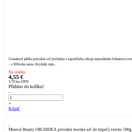
Granátové jablko prírodná soľ pochádza z najväčšieho zdroja minerálneho bohatstva sve
– z Mŕtveho mora. Kryštály tejto...
Na otázku
4,55 €
3,79
bez DPH
Přidáno do košíku!
-
+
Kúpiť
Mineral Beauty ORCHIDEA prírodná morská soľ do kúpeľa vrecko 500g