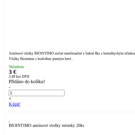
Aniónové vložky BIOINTIMO nočné menštruačné v balení 8ks s hemolityckým účinko
Vložky Biointimo s hodvábne jemným bavl...
Skladom
3 €
2,49
bez DPH
Přidáno do košíku!
-
+
Kúpiť
BIOINTIMO aniónové vložky intimky 20ks