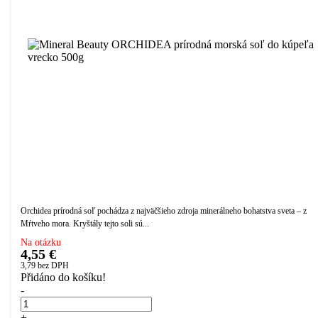
Orchidea prírodná soľ pochádza z najväčšieho zdroja minerálneho bohatstva sveta – z
Mŕtveho mora. Kryštály tejto soli sú...
Na otázku
4,55 €
3,79
bez DPH
Přidáno do košíku!
-
+