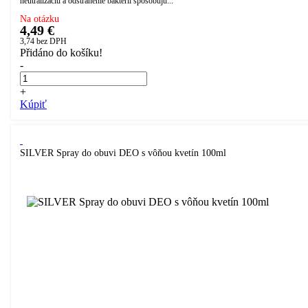
neutralizáciu a odstránenie baktérií spôsobujú...
Na otázku
4,49 €
3,74
bez DPH
Přidáno do košíku!
-
+
Kúpiť
SILVER Spray do obuvi DEO s vôňou kvetín 100ml