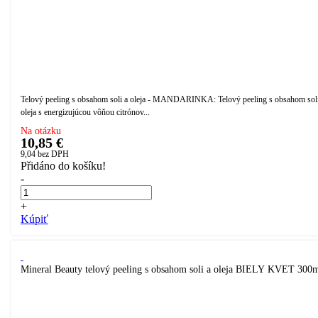
Telový peeling s obsahom soli a oleja - MANDARINKA: Telový peeling s obsahom soli
oleja s energizujúcou vôňou citrónov...
Na otázku
10,85 €
9,04
bez DPH
Přidáno do košíku!
-
+
Kúpiť
Mineral Beauty telový peeling s obsahom soli a oleja BIELY KVET 300