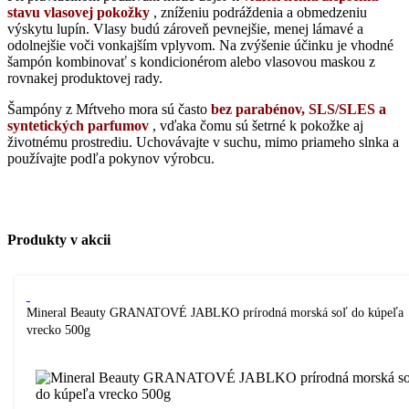
stavu vlasovej pokožky
, zníženiu podráždenia a obmedzeniu
výskytu lupín. Vlasy budú zároveň pevnejšie, menej lámavé a
odolnejšie voči vonkajším vplyvom. Na zvýšenie účinku je vhodné
šampón kombinovať s kondicionérom alebo vlasovou maskou z
rovnakej produktovej rady.
Šampóny z Mŕtveho mora sú často
bez parabénov, SLS/SLES a
syntetických parfumov
, vďaka čomu sú šetrné k pokožke aj
životnému prostrediu. Uchovávajte v suchu, mimo priameho slnka a
používajte podľa pokynov výrobcu.
Produkty v akcii
Mineral Beauty GRANATOVÉ JABLKO prírodná morská soľ do kúpeľa
vrecko 500g