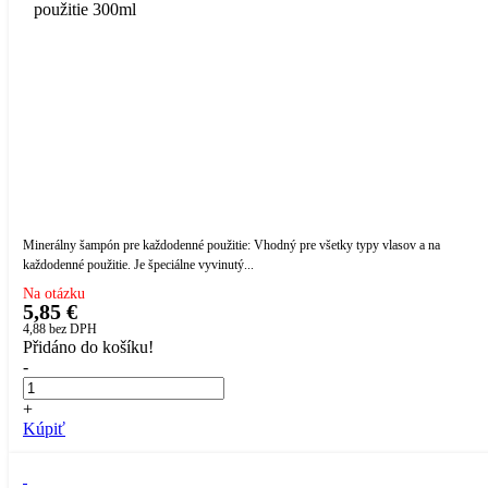
Minerálny šampón pre každodenné použitie: Vhodný pre všetky typy vlasov a na
každodenné použitie. Je špeciálne vyvinutý...
Na otázku
5,85 €
4,88
bez DPH
Přidáno do košíku!
-
+
Kúpiť