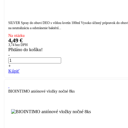
SILVER Spray do obuvi DEO s vôňou kvetín 100ml Vysoko účinný prípravok do obuv
na neutralizáciu a odstránenie baktérií...
Na otázku
4,49 €
3,74
bez DPH
Přidáno do košíku!
-
+
Kúpiť
BIOINTIMO aniónové vložky nočné 8ks