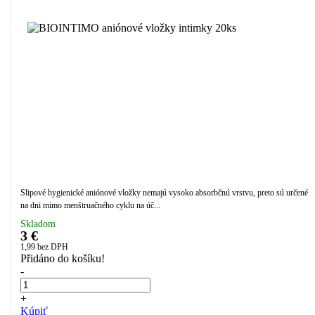
Slipové hygienické aniónové vložky nemajú vysoko absorbčnú vrstvu, preto sú určené
na dni mimo menštruačného cyklu na úč...
Skladom
3 €
1,99
bez DPH
Přidáno do košíku!
-
+
Kúpiť