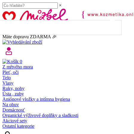
×
45.00
€
do dopravy
ZDARMA
Máte dopravu ZDARMA 🎉
0
Z mŕtvého mora
Pleť, oči
Telo
Vlasy
Ruky, nohy
Ústa , zuby
Aniónové vložky a intímna hygiena
Na obuv
Domácnosť
Organické výživové doplňky a sladkosti
Akciové sety
Ostatní kategorie