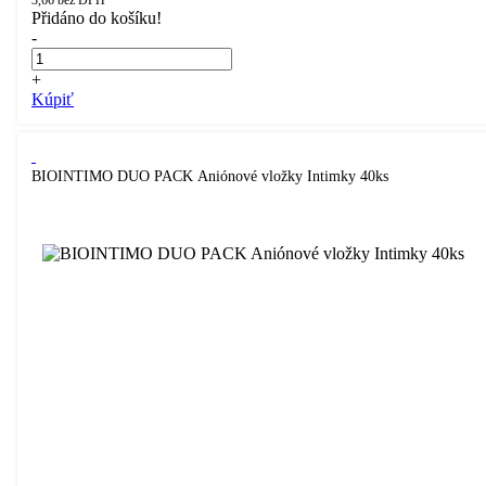
3,66
bez DPH
Přidáno do košíku!
-
+
Kúpiť
BIOINTIMO DUO PACK Aniónové vložky Intimky 40ks