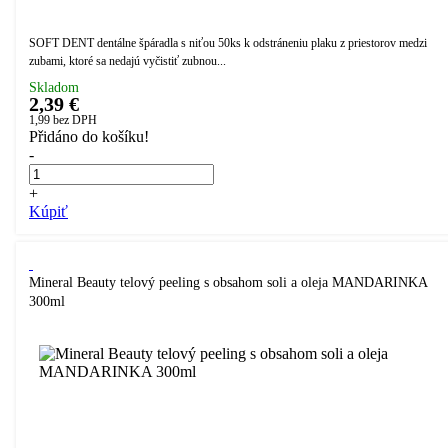
SOFT DENT dentálne špáradla s niťou 50ks k odstráneniu plaku z priestorov medzi
zubami, ktoré sa nedajú vyčistiť zubnou...
Skladom
2,39 €
1,99
bez DPH
Přidáno do košíku!
-
+
Kúpiť
Mineral Beauty telový peeling s obsahom soli a oleja MANDARINKA
300ml