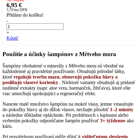
6,95 €
5,79
bez DPH
Přidáno do košíku!
-
+
Kúpiť
Použitie a účinky šampónov z Mŕtveho mora
Šampóny obohatené o minerály z Mŕtveho mora sú vhodné na
každodenné aj pravidelné používanie. Obsahujú prírodné látky,
ktoré
regulujú tvorbu mazu, obnovujú pokožku hlavy a
posilňujú vlasové korienky
. Niektoré varianty obsahujú aj pridané
rastlinné extrakty (napr. aloe vera, harmanček, žihľavu), ktoré ešte
viac umocňujú upokojujúci a regeneračný efekt.
Naneste malé množstvo šampónu na mokré vlasy, jemne vmasírujte
do pokožky hlavy aj do dĺžok vlasov, nechajte pôsobiť
1–2 minúty
a následne dôkladne opláchnite. Pri problémoch s lupinami alebo
svrbením pokožky odporúčame šampón používať
3× týždenne
ako
kúru.
Pri pravidelnom používaní môže dôjsť k
viditeľnému zlepšeniu