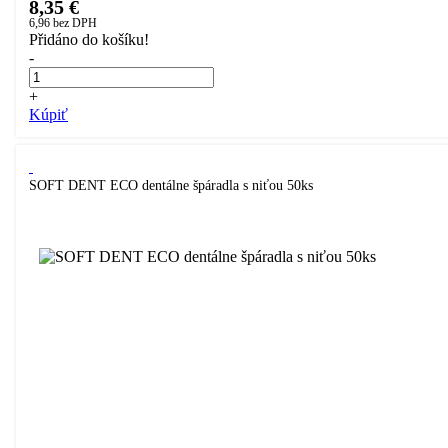
8,35 €
6,96
bez DPH
Přidáno do košíku!
-
+
Kúpiť
SOFT DENT ECO dentálne špáradla s niťou 50ks