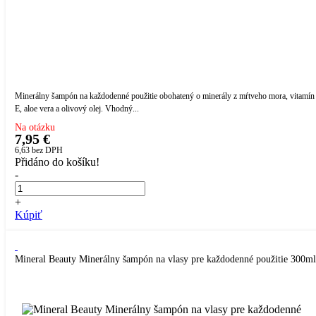
Minerálny šampón na každodenné použitie obohatený o minerály z mŕtveho mora, vitamín
E, aloe vera a olivový olej. Vhodný...
Na otázku
7,95 €
6,63
bez DPH
Přidáno do košíku!
-
+
Kúpiť
Mineral Beauty Minerálny šampón na vlasy pre každodenné použitie 300ml