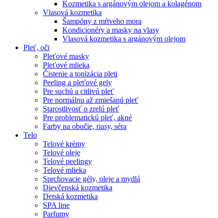
Kozmetika s argánovým olejom a kolagénom
Vlasová kozmetika
Šampóny z mŕtveho mora
Kondicionéry a masky na vlasy
Vlasová kozmetika s argánovým olejom
Pleť, oči
Pleťové masky
Pleťové mlieka
Čistenie a tonizácia pleti
Peeling a pleťové gely
Pre suchú a citlivú pleť
Pre normálnu až zmiešanú pleť
Starostlivosť o zrelú pleť
Pre problematickú pleť, akné
Farby na obočie, riasy, séra
Telo
Telové krémy
Telové oleje
Telové peelingy
Telové mlieka
Sprchovacie gély, oleje a mydlá
Dievčenská kozmetika
Detská kozmetika
SPA line
Parfumy