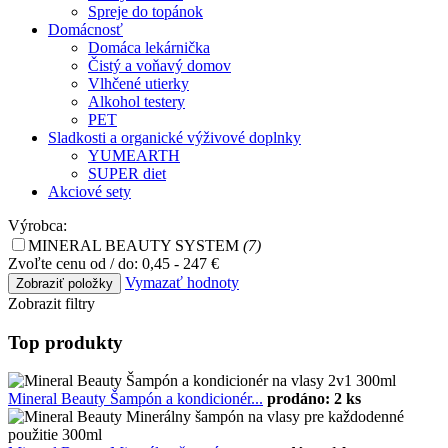
Spreje do topánok
Domácnosť
Domáca lekárnička
Čistý a voňavý domov
Vlhčené utierky
Alkohol testery
PET
Sladkosti a organické výživové doplnky
YUMEARTH
SUPER diet
Akciové sety
Výrobca:
MINERAL BEAUTY SYSTEM
(7)
Zvoľte cenu od / do:
0,45 - 247 €
Vymazať hodnoty
Zobrazit filtry
Top produkty
Mineral Beauty Šampón a kondicionér...
prodáno: 2 ks