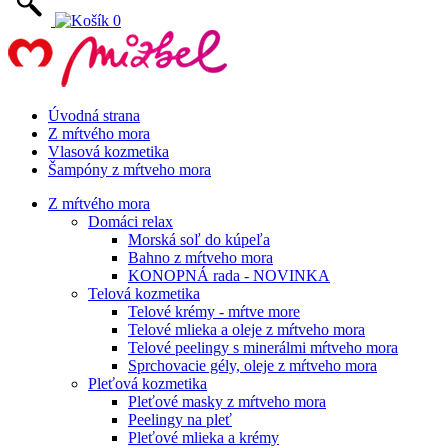
0
Úvodná strana
Z mŕtvého mora
Vlasová kozmetika
Šampóny z mŕtveho mora
Z mŕtvého mora
Domáci relax
Morská soľ do kúpeľa
Bahno z mŕtveho mora
KONOPNÁ rada - NOVINKA
Telová kozmetika
Telové krémy - mŕtve more
Telové mlieka a oleje z mŕtveho mora
Telové peelingy s minerálmi mŕtveho mora
Sprchovacie gély, oleje z mŕtveho mora
Pleťová kozmetika
Pleťové masky z mŕtveho mora
Peelingy na pleť
Pleťové mlieka a krémy