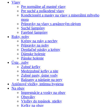
Vlasy
Pre normálne až mastné vlasy
Pre suché a poškodené vlasy
Kondicionéri a masky na vlasy s minerálmi mŕtveho
mora
Prípravky na vlasy s argánovým olejom
Suché šampóny
Farebné šampóny
Ruky, nohy
Krémy na ruky a nechty
Prípravky na nohy
Depilačné pásiky a krémy
Dámske holenie
Pánske holenie
Ústa , zuby
Zubné kefky
Medzizubné kefky a nite
Zubné pasty, ústne vody
Balzamy a náplaste na pery
Aniónové vložky, intímna hygiena
Na obuv
Impregnácie a vosky na obuv
Obuváky
Vložky do topánok, stielky
Kefky na obuv