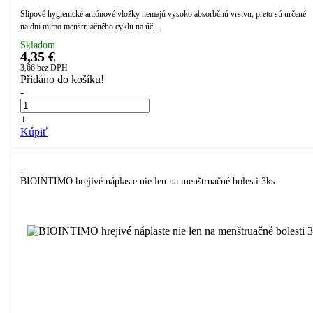
Slipové hygienické aniónové vložky nemajú vysoko absorbčnú vrstvu, preto sú určené
na dni mimo menštruačného cyklu na úč...
Skladom
4,35 €
3,66
bez DPH
Přidáno do košíku!
-
+
Kúpiť
BIOINTIMO hrejivé náplaste nie len na menštruačné bolesti 3ks