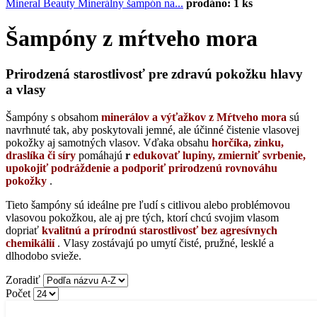
Mineral Beauty Minerálny šampón na...
prodáno: 1 ks
Šampóny z mŕtveho mora
Prirodzená starostlivosť pre zdravú pokožku hlavy
a vlasy
Šampóny s obsahom
minerálov a výťažkov z Mŕtveho mora
sú
navrhnuté tak, aby poskytovali jemné, ale účinné čistenie vlasovej
pokožky aj samotných vlasov. Vďaka obsahu
horčíka, zinku,
draslíka či síry
pomáhajú
r
edukovať lupiny, zmierniť svrbenie,
upokojiť podráždenie a podporiť prirodzenú rovnováhu
pokožky
.
Tieto šampóny sú ideálne pre ľudí s citlivou alebo problémovou
vlasovou pokožkou, ale aj pre tých, ktorí chcú svojim vlasom
dopriať
kvalitnú a prírodnú starostlivosť bez agresívnych
chemikálií
. Vlasy zostávajú po umytí čisté, pružné, lesklé a
dlhodobo svieže.
Zoradiť
Počet