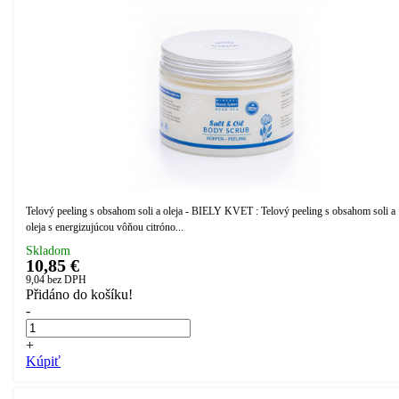
Telový peeling s obsahom soli a oleja - BIELY KVET : Telový peeling s obsahom soli a
oleja s energizujúcou vôňou citróno...
Skladom
10,85 €
9,04
bez DPH
Přidáno do košíku!
-
+
Kúpiť