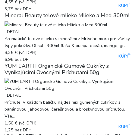
4,55 €
(vč. DPH)
KÚPIŤ
3,79
bez DPH
Mineral Beauty telové mlieko Mlieko a Med 300ml
DETAIL
Aromatické telové mlieko s minerálmi z Mŕtveho mora pre všetky
typy pokožky. Obsah: 300ml fľaša & pumpa oceán, mango, gr...
8,35 €
(vč. DPH)
KÚPIŤ
6,96
bez DPH
YUM EARTH Organické Gumové Cukríky s
Vynikajúcimi Ovocnými Príchuťami 50g
DETAIL
Príchute: V každom balíčku nájdeš mix gumených cukríkov, s
banánovou, jahodovou, čerešnovou a broskyňovou príchuťou.
Vše...
1,50 €
(vč. DPH)
KÚPIŤ
1,25
bez DPH