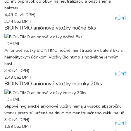
účinný prípravok do obuvi na neutralizáciu a odstránenie
baktérií...
4,49 €
(vč. DPH)
KÚPIŤ
3,74
bez DPH
BIOINTIMO aniónové vložky nočné 8ks
DETAIL
Aniónové vložky BIOINTIMO nočné menštruačné v balení 8ks s
hemolityckým účinkom. Vložky Biointimo s hodvábne jemným
bavl...
3 €
(vč. DPH)
KÚPIŤ
2,49
bez DPH
BIOINTIMO aniónové vložky intimky 20ks
DETAIL
Slipové hygienické aniónové vložky nemajú vysoko absorbčnú
vrstvu, preto sú určené na dni mimo menštruačného cyklu na úč...
3 €
(vč. DPH)
KÚPIŤ
1,99
bez DPH