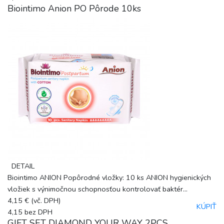
Biointimo Anion PO Pôrode 10ks
DETAIL
Biointimo ANION Popôrodné vložky: 10 ks ANION hygienických
vložiek s výnimočnou schopnosťou kontrolovať baktér...
4,15 €
(vč. DPH)
KÚPIŤ
4,15
bez DPH
GIFT SET DIAMOND YOUR WAY 2PCS