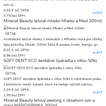
soli sú...
4,55 €
(vč. DPH)
KÚPIŤ
3,79
bez DPH
Mineral Beauty telové mlieko Mlieko a Med 300ml
DETAIL
Aromatické telové mlieko s minerálmi z Mŕtveho mora pre všetky
typy pokožky. Obsah: 300ml fľaša & pumpa oceán, mango, gr...
8,35 €
(vč. DPH)
KÚPIŤ
6,96
bez DPH
SOFT DENT ECO dentálne špáradla s niťou 50ks
DETAIL
SOFT DENT dentálne špáradla s niťou 50ks k odstráneniu plaku
z priestorov medzi zubami, ktoré sa nedajú vyčistiť zubnou...
2,39 €
(vč. DPH)
KÚPIŤ
1,99
bez DPH
Mineral Beauty telový peeling s obsahom soli a
oleja MANDARINKA 300ml