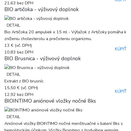
21,63
bez DPH
BIO artičoka - výživový doplnok
DETAIL
Bio Artičoka 20 ampuliek x 15 ml - Výťažok z Artičoky pomáha k
zníženiu cholesterolu a prečisteniu organizmu.
13 €
(vč. DPH)
KÚPIŤ
10,83
bez DPH
BIO Brusnica - výživový doplnok
DETAIL
Extrakt z BIO brusníc
15,50 €
(vč. DPH)
KÚPIŤ
12,92
bez DPH
BIOINTIMO aniónové vložky nočné 8ks
DETAIL
Aniónové vložky BIOINTIMO nočné menštruačné v balení 8ks s
hemolityckým účinkom. Vložky Biointimo s hodvábne jemným