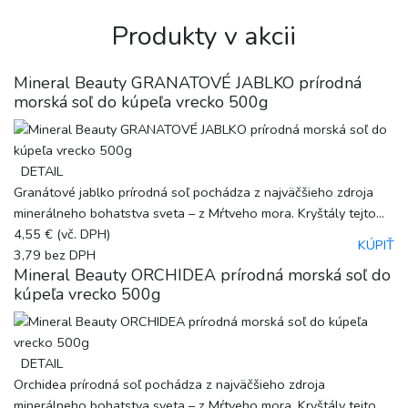
Produkty v akcii
Mineral Beauty GRANATOVÉ JABLKO prírodná
morská soľ do kúpeľa vrecko 500g
DETAIL
Granátové jablko prírodná soľ pochádza z najväčšieho zdroja
minerálneho bohatstva sveta – z Mŕtveho mora. Kryštály tejto...
4,55 €
(vč. DPH)
KÚPIŤ
3,79
bez DPH
Mineral Beauty ORCHIDEA prírodná morská soľ do
kúpeľa vrecko 500g
DETAIL
Orchidea prírodná soľ pochádza z najväčšieho zdroja
minerálneho bohatstva sveta – z Mŕtveho mora. Kryštály tejto