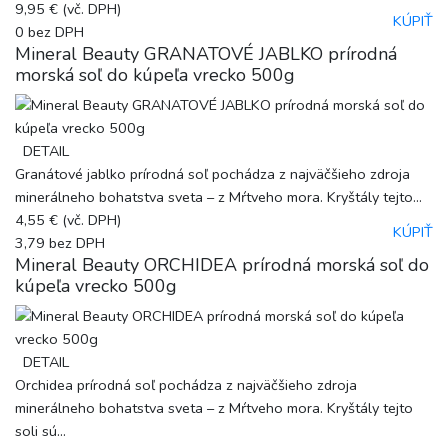
9,95 €
(vč. DPH)
KÚPIŤ
0
bez DPH
Mineral Beauty GRANATOVÉ JABLKO prírodná
morská soľ do kúpeľa vrecko 500g
DETAIL
Granátové jablko prírodná soľ pochádza z najväčšieho zdroja
minerálneho bohatstva sveta – z Mŕtveho mora. Kryštály tejto...
4,55 €
(vč. DPH)
KÚPIŤ
3,79
bez DPH
Mineral Beauty ORCHIDEA prírodná morská soľ do
kúpeľa vrecko 500g
DETAIL
Orchidea prírodná soľ pochádza z najväčšieho zdroja
minerálneho bohatstva sveta – z Mŕtveho mora. Kryštály tejto
soli sú...