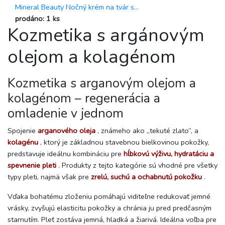
Mineral Beauty Nočný krém na tvár s...
prodáno: 1 ks
Kozmetika s argánovým
olejom a kolagénom
Kozmetika s arganovým olejom a
kolagénom – regenerácia a
omladenie v jednom
Spojenie
arganového oleja
, známeho ako „tekuté zlato“, a
kolagénu
, ktorý je základnou stavebnou bielkovinou pokožky,
predstavuje ideálnu kombináciu pre
hĺbkovú výživu, hydratáciu a
spevnenie pleti
. Produkty z tejto kategórie sú vhodné pre všetky
typy pleti, najmä však pre
zrelú, suchú a ochabnutú pokožku
.
Vďaka bohatému zloženiu pomáhajú viditeľne redukovať jemné
vrásky, zvyšujú elasticitu pokožky a chránia ju pred predčasným
starnutím. Pleť zostáva jemná, hladká a žiarivá. Ideálna voľba pre