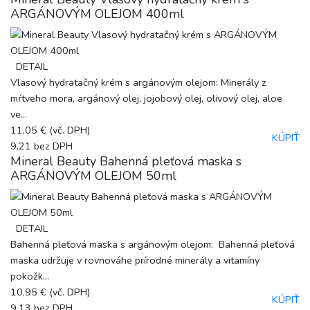
ARGÁNOVÝM OLEJOM 400ml
DETAIL
Vlasový hydratačný krém s argánovým olejom: Minerály z
mŕtveho mora, argánový olej, jojobový olej, olivový olej, aloe
ve...
11,05 €
(vč. DPH)
KÚPIŤ
9,21
bez DPH
Mineral Beauty Bahenná pleťová maska s
ARGÁNOVÝM OLEJOM 50ml
DETAIL
Bahenná pleťová maska s argánovým olejom: Bahenná pleťová
maska udržuje v rovnováhe prírodné minerály a vitamíny
pokožk...
10,95 €
(vč. DPH)
KÚPIŤ
9,13
bez DPH