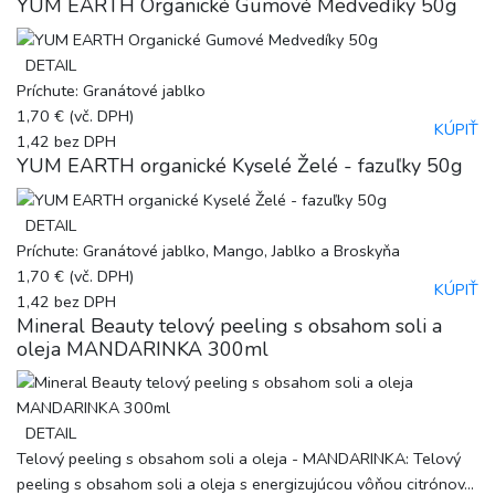
YUM EARTH Organické Gumové Medvedíky 50g
DETAIL
Príchute: Granátové jablko
1,70 €
(vč. DPH)
KÚPIŤ
1,42
bez DPH
YUM EARTH organické Kyselé Želé - fazuľky 50g
DETAIL
Príchute: Granátové jablko, Mango, Jablko a Broskyňa
1,70 €
(vč. DPH)
KÚPIŤ
1,42
bez DPH
Mineral Beauty telový peeling s obsahom soli a
oleja MANDARINKA 300ml
DETAIL
Telový peeling s obsahom soli a oleja - MANDARINKA: Telový
peeling s obsahom soli a oleja s energizujúcou vôňou citrónov...