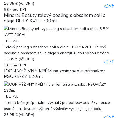
10,85 €
(vč. DPH)
KÚPIŤ
9,04
bez DPH
Mineral Beauty telový peeling s obsahom soli a
oleja BIELY KVET 300ml
DETAIL
Telový peeling s obsahom soli a oleja - BIELY KVET : Telový
peeling s obsahom soli a oleja s energizujúcou vôňou citróno...
10,85 €
(vč. DPH)
KÚPIŤ
9,04
bez DPH
JOON VÝŽIVNÝ KRÉM na zmiernenie príznakov
PSORIÁZY 120ml
DETAIL
Tento krém je špeciálne vyvinutý pre potreby pokožky trpiacej
psoriázou. Rovnako výborné výsledky vykazuje aj pri pok...
25,95 €
(vč. DPH)
KÚPIŤ