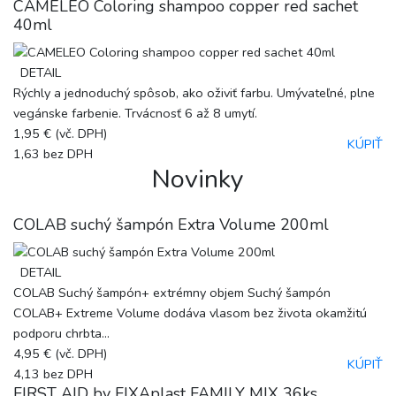
CAMELEO Coloring shampoo copper red sachet
40ml
DETAIL
Rýchly a jednoduchý spôsob, ako oživiť farbu. Umývateľné, plne
vegánske farbenie. Trvácnosť 6 až 8 umytí.
1,95 €
(vč. DPH)
KÚPIŤ
1,63
bez DPH
Novinky
COLAB suchý šampón Extra Volume 200ml
DETAIL
COLAB Suchý šampón+ extrémny objem Suchý šampón
COLAB+ Extreme Volume dodáva vlasom bez života okamžitú
podporu chrbta...
4,95 €
(vč. DPH)
KÚPIŤ
4,13
bez DPH
FIRST AID by FIXAplast FAMILY MIX 36ks