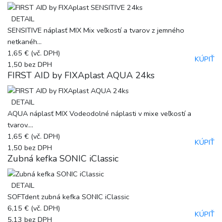
DETAIL
SENSITIVE náplasť MIX Mix veľkostí a tvarov z jemného
netkanéh...
1,65 €
(vč. DPH)
KÚPIŤ
1,50
bez DPH
FIRST AID by FIXAplast AQUA 24ks
DETAIL
AQUA náplasť MIX Vodeodolné náplasti v mixe veľkostí a
tvarov....
1,65 €
(vč. DPH)
KÚPIŤ
1,50
bez DPH
Zubná kefka SONIC iClassic
DETAIL
SOFTdent zubná kefka SONIC iClassic
6,15 €
(vč. DPH)
KÚPIŤ
5,13
bez DPH