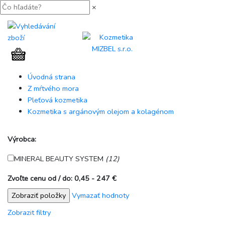
×
Úvodná strana
Z mŕtvého mora
Pleťová kozmetika
Kozmetika s argánovým olejom a kolagénom
Výrobca:
MINERAL BEAUTY SYSTEM
(12)
Zvoľte cenu od / do:
0,45 - 247 €
Vymazať hodnoty
Zobrazit filtry