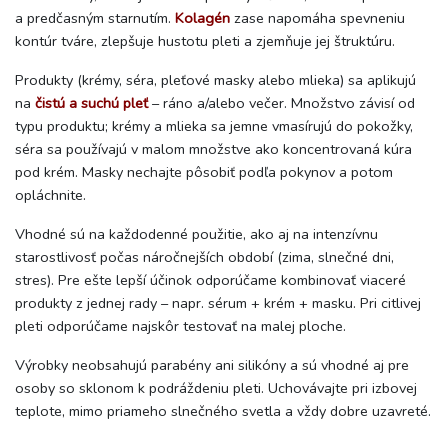
a predčasným starnutím.
Kolagén
zase napomáha spevneniu
kontúr tváre, zlepšuje hustotu pleti a zjemňuje jej štruktúru.
Produkty (krémy, séra, pleťové masky alebo mlieka) sa aplikujú
na
čistú a suchú pleť
– ráno a/alebo večer. Množstvo závisí od
typu produktu; krémy a mlieka sa jemne vmasírujú do pokožky,
séra sa používajú v malom množstve ako koncentrovaná kúra
pod krém. Masky nechajte pôsobiť podľa pokynov a potom
opláchnite.
Vhodné sú na každodenné použitie, ako aj na intenzívnu
starostlivosť počas náročnejších období (zima, slnečné dni,
stres). Pre ešte lepší účinok odporúčame kombinovať viaceré
produkty z jednej rady – napr. sérum + krém + masku. Pri citlivej
pleti odporúčame najskôr testovať na malej ploche.
Výrobky neobsahujú parabény ani silikóny a sú vhodné aj pre
osoby so sklonom k podráždeniu pleti. Uchovávajte pri izbovej
teplote, mimo priameho slnečného svetla a vždy dobre uzavreté.