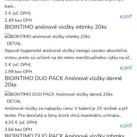
bavl...
3 €
(vč. DPH)
KÚPIŤ
2,49
bez DPH
BIOINTIMO aniónové vložky intimky 20ks
DETAIL
Slipové hygienické aniónové vložky nemajú vysoko absorbčnú
vrstvu, preto sú určené na dni mimo menštruačného cyklu na úč...
3 €
(vč. DPH)
KÚPIŤ
1,99
bez DPH
BIOINTIMO DUO PACK Aniónové vložky denné
20ks
DETAIL
Aniónové vložky za najlepšiu cenu. V balení je 20 vložiek a pH
tester. Pre dievčatá a ženy, kroré chcú maximálnu ochranu...
4,35 €
(vč. DPH)
KÚPIŤ
3,66
bez DPH
BIOINTIMO DUO PACK Aniónové vložky Intimky