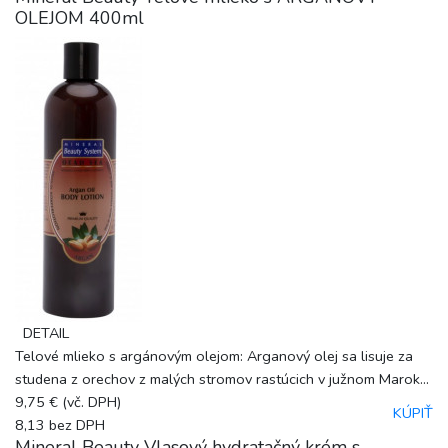
OLEJOM 400ml
DETAIL
Telové mlieko s argánovým olejom: Arganový olej sa lisuje za
studena z orechov z malých stromov rastúcich v južnom Marok...
9,75 €
(vč. DPH)
KÚPIŤ
8,13
bez DPH
Mineral Beauty Vlasový hydratačný krém s