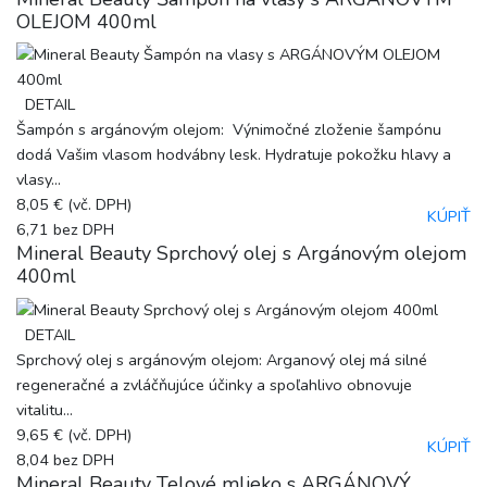
OLEJOM 400ml
DETAIL
Šampón s argánovým olejom: Výnimočné zloženie šampónu
dodá Vašim vlasom hodvábny lesk. Hydratuje pokožku hlavy a
vlasy...
8,05 €
(vč. DPH)
KÚPIŤ
6,71
bez DPH
Mineral Beauty Sprchový olej s Argánovým olejom
400ml
DETAIL
Sprchový olej s argánovým olejom: Arganový olej má silné
regeneračné a zvláčňujúce účinky a spoľahlivo obnovuje
vitalitu...
9,65 €
(vč. DPH)
KÚPIŤ
8,04
bez DPH
Mineral Beauty Telové mlieko s ARGÁNOVÝ