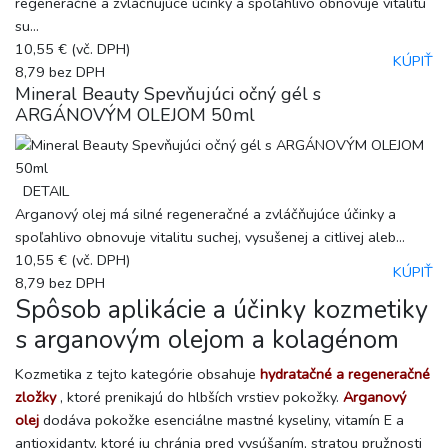
regeneračné a zvláčňujúce účinky a spoľahlivo obnovuje vitalitu
su...
10,55 €
(vč. DPH)
KÚPIŤ
8,79
bez DPH
Mineral Beauty Spevňujúci očný gél s
ARGÁNOVÝM OLEJOM 50ml
DETAIL
Arganový olej má silné regeneračné a zvláčňujúce účinky a
spoľahlivo obnovuje vitalitu suchej, vysušenej a citlivej aleb...
10,55 €
(vč. DPH)
KÚPIŤ
8,79
bez DPH
Spôsob aplikácie a účinky kozmetiky
s arganovým olejom a kolagénom
Kozmetika z tejto kategórie obsahuje
hydratačné a regeneračné
zložky
, ktoré prenikajú do hlbších vrstiev pokožky.
Arganový
olej
dodáva pokožke esenciálne mastné kyseliny, vitamín E a
antioxidanty, ktoré ju chránia pred vysúšaním, stratou pružnosti