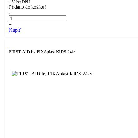
1,50
bez DPH
Přidáno do košíku!
-
+
Kúpiť
FIRST AID by FIXAplast KIDS 24ks