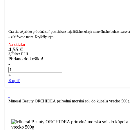
Granátové jablko prírodná soľ pochádza z najväčšieho zdroja minerálneho bohatstva sve
– z Mŕtveho mora. Kryštály tejto...
Na otázku
4,55 €
3,79
bez DPH
Přidáno do košíku!
-
+
Kúpiť
Mineral Beauty ORCHIDEA prírodná morská soľ do kúpeľa vrecko 500g