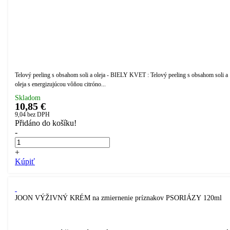
Telový peeling s obsahom soli a oleja - BIELY KVET : Telový peeling s obsahom soli a
oleja s energizujúcou vôňou citróno...
Skladom
10,85 €
9,04
bez DPH
Přidáno do košíku!
-
+
Kúpiť
JOON VÝŽIVNÝ KRÉM na zmiernenie príznakov PSORIÁZY 120ml