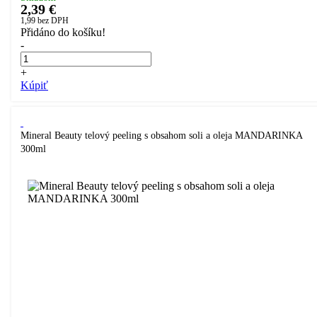
2,39 €
1,99
bez DPH
Přidáno do košíku!
-
+
Kúpiť
Mineral Beauty telový peeling s obsahom soli a oleja MANDARINKA
300ml