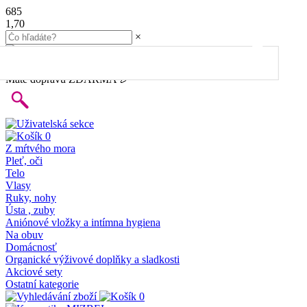
685
1,70
×
45.00
€
do dopravy
ZDARMA
Máte dopravu ZDARMA 🎉
0
Z mŕtvého mora
Pleť, oči
Telo
Vlasy
Ruky, nohy
Ústa , zuby
Aniónové vložky a intímna hygiena
Na obuv
Domácnosť
Organické výživové doplňky a sladkosti
Akciové sety
Ostatní kategorie
0