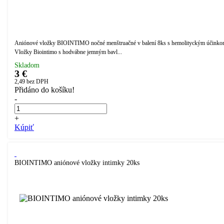
Aniónové vložky BIOINTIMO nočné menštruačné v balení 8ks s hemolityckým účinko
Vložky Biointimo s hodvábne jemným bavl...
Skladom
3 €
2,49
bez DPH
Přidáno do košíku!
-
+
Kúpiť
BIOINTIMO aniónové vložky intimky 20ks