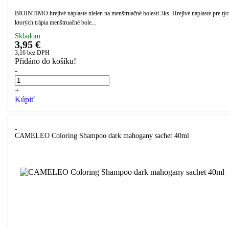
BIOINTIMO hrejivé náplaste nielen na menštruačné bolesti 3ks. Hrejivé náplaste pre týc
ktorých trápia menštruačné bole...
Skladom
3,95 €
3,16
bez DPH
Přidáno do košíku!
-
+
Kúpiť
CAMELEO Coloring Shampoo dark mahogany sachet 40ml