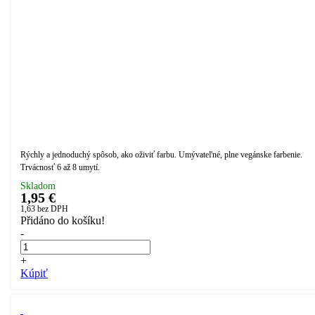
Rýchly a jednoduchý spôsob, ako oživiť farbu. Umývateľné, plne vegánske farbenie.
Trvácnosť 6 až 8 umytí.
Skladom
1,95 €
1,63
bez DPH
Přidáno do košíku!
-
+
Kúpiť