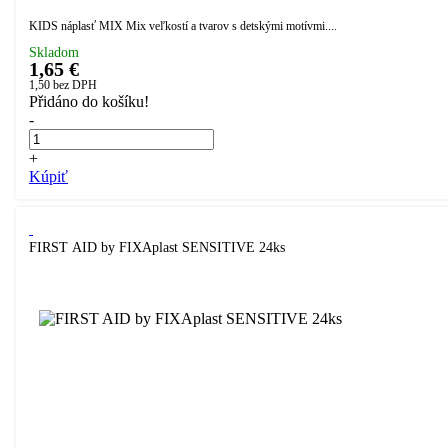
KIDS náplasť MIX Mix veľkostí a tvarov s detskými motívmi....
Skladom
1,65 €
1,50
bez DPH
Přidáno do košíku!
-
+
Kúpiť
FIRST AID by FIXAplast SENSITIVE 24ks