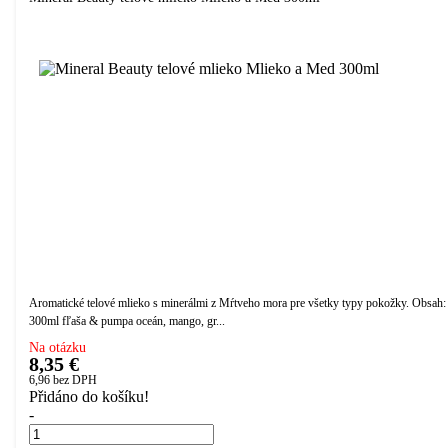
Aromatické telové mlieko s minerálmi z Mŕtveho mora pre všetky typy pokožky. Obsah:
300ml fľaša & pumpa oceán, mango, gr...
Na otázku
8,35 €
6,96
bez DPH
Přidáno do košíku!
-