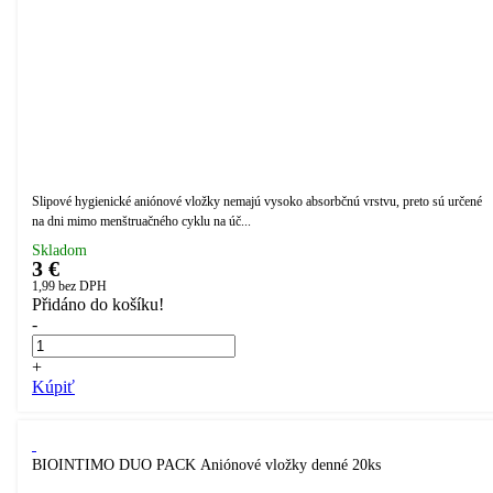
Slipové hygienické aniónové vložky nemajú vysoko absorbčnú vrstvu, preto sú určené
na dni mimo menštruačného cyklu na úč...
Skladom
3 €
1,99
bez DPH
Přidáno do košíku!
-
+
Kúpiť
BIOINTIMO DUO PACK Aniónové vložky denné 20ks