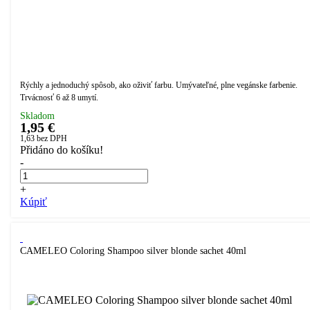
Rýchly a jednoduchý spôsob, ako oživiť farbu. Umývateľné, plne vegánske farbenie.
Trvácnosť 6 až 8 umytí.
Skladom
1,95 €
1,63
bez DPH
Přidáno do košíku!
-
+
Kúpiť
CAMELEO Coloring Shampoo silver blonde sachet 40ml