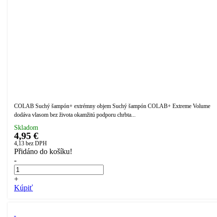
COLAB Suchý šampón+ extrémny objem Suchý šampón COLAB+ Extreme Volume
dodáva vlasom bez života okamžitú podporu chrbta...
Skladom
4,95 €
4,13
bez DPH
Přidáno do košíku!
-
+
Kúpiť