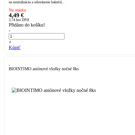
na neutralizáciu a odstránenie baktérií...
Na otázku
4,49 €
3,74
bez DPH
Přidáno do košíku!
-
+
Kúpiť
BIOINTIMO aniónové vložky nočné 8ks