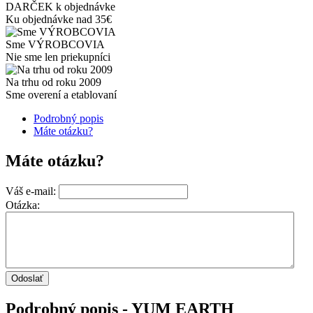
DARČEK k objednávke
Ku objednávke nad 35€
Sme VÝROBCOVIA
Nie sme len priekupníci
Na trhu od roku 2009
Sme overení a etablovaní
Podrobný popis
Máte otázku?
Máte otázku?
Váš e-mail:
Otázka:
Podrobný popis - YUM EARTH