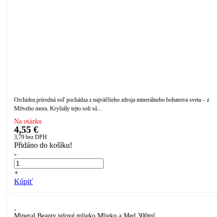
Orchidea prírodná soľ pochádza z najväčšieho zdroja minerálneho bohatstva sveta – z
Mŕtveho mora. Kryštály tejto soli sú...
Na otázku
4,55 €
3,79
bez DPH
Přidáno do košíku!
-
+
Kúpiť
Mineral Beauty telové mlieko Mlieko a Med 300ml