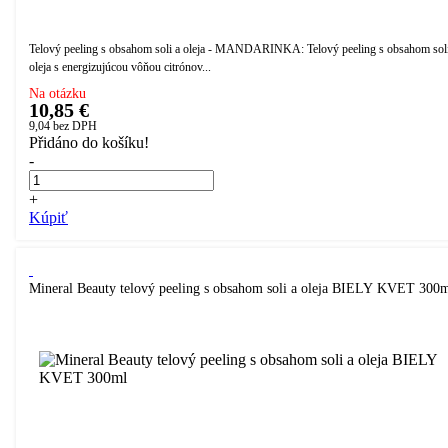
Telový peeling s obsahom soli a oleja - MANDARINKA: Telový peeling s obsahom soli
oleja s energizujúcou vôňou citrónov...
Na otázku
10,85 €
9,04
bez DPH
Přidáno do košíku!
-
+
Kúpiť
Mineral Beauty telový peeling s obsahom soli a oleja BIELY KVET 300