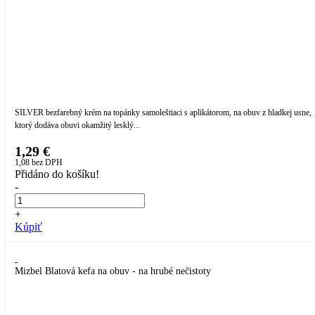
SILVER bezfarebný krém na topánky samoleštiaci s aplikátorom, na obuv z hladkej usne,
ktorý dodáva obuvi okamžitý lesklý...
1,29 €
1,08
bez DPH
Přidáno do košíku!
-
+
Kúpiť
Mizbel Blatová kefa na obuv - na hrubé nečistoty