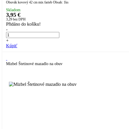
Obuvák kovový 42 cm mix farieb Obsah: 1ks
Skladom
3,95 €
3,29
bez DPH
Přidáno do košíku!
-
+
Kúpiť
Mizbel Štetinové mazadlo na obuv