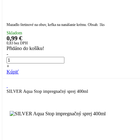
Mazadlo štetinové na obuv, kefka na nanášanie krému. Obsah: 1ks
Skladom
0,99 €
0,83
bez DPH
Přidáno do košíku!
-
+
Kúpiť
SILVER Aqua Stop impregnačný sprej 400ml