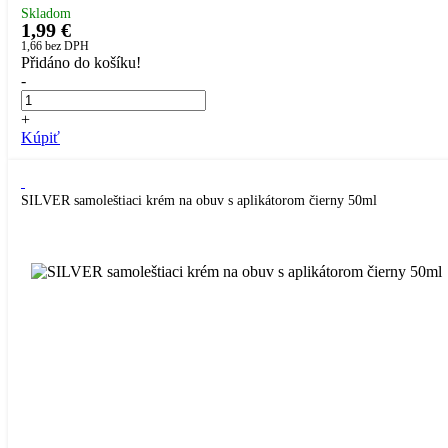
Skladom
1,99 €
1,66
bez DPH
Přidáno do košíku!
-
+
Kúpiť
SILVER samoleštiaci krém na obuv s aplikátorom čierny 50ml