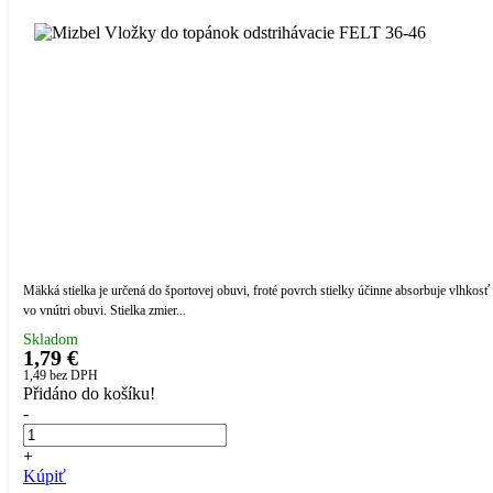
Mäkká stielka je určená do športovej obuvi, froté povrch stielky účinne absorbuje vlhkosť
vo vnútri obuvi. Stielka zmier...
Skladom
1,79 €
1,49
bez DPH
Přidáno do košíku!
-
+
Kúpiť