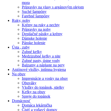
mora
Prípravky na vlasy s argánovým olejom
Suché šampóny
Farebné šampóny
Ruky, nohy
Krémy na ruky a nechty
Prípravky na nohy
Depilačné pásiky a krémy
Dámske holenie
Pánske holenie
Ústa , zuby
Zubné kefky
Medzizubné kefky a nite
Zubné pasty, ústne vody
Balzamy a náplaste na pery
Aniónové vložky, intímna hygiena
Na obuv
Impregnácie a vosky na obuv
Obuváky
Vložky do topánok, stielky
Kefky na obuv
Spreje do topánok
Domácnosť
Domáca lekárnička
Čistý a voňavý domov