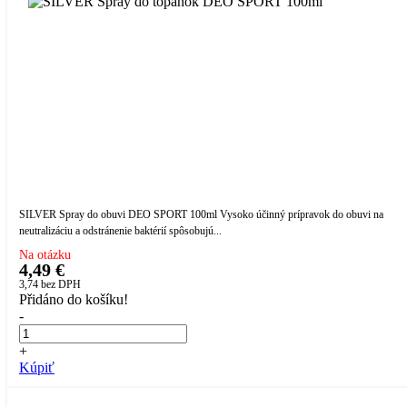
SILVER Spray do obuvi DEO SPORT 100ml Vysoko účinný prípravok do obuvi na
neutralizáciu a odstránenie baktérií spôsobujú...
Na otázku
4,49 €
3,74
bez DPH
Přidáno do košíku!
-
+
Kúpiť