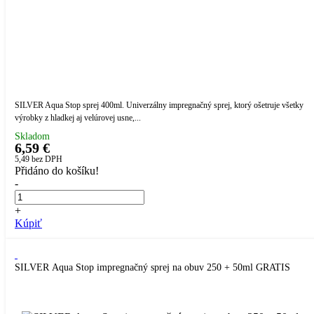
SILVER Aqua Stop sprej 400ml. Univerzálny impregnačný sprej, ktorý ošetruje všetky
výrobky z hladkej aj velúrovej usne,...
Skladom
6,59 €
5,49
bez DPH
Přidáno do košíku!
-
+
Kúpiť
SILVER Aqua Stop impregnačný sprej na obuv 250 + 50ml GRATIS