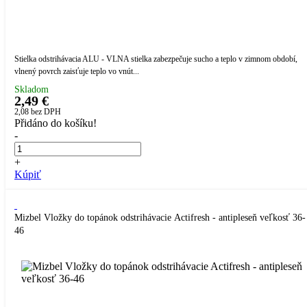
Stielka odstrihávacia ALU - VLNA stielka zabezpečuje sucho a teplo v zimnom období,
vlnený povrch zaisťuje teplo vo vnút...
Skladom
2,49 €
2,08
bez DPH
Přidáno do košíku!
-
+
Kúpiť
Mizbel Vložky do topánok odstrihávacie Actifresh - antipleseň veľkosť 36-
46