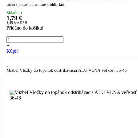
latexu s prídavkom aktívneho uhlia, kto...
Skladom
1,79 €
1,49
bez DPH
Přidáno do košíku!
-
+
Kúpiť
Mizbel Vložky do topánok odstrihávacia ALU VLNA veľkosť 36-46