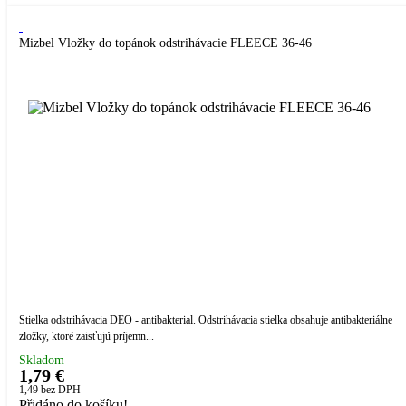
Mizbel Vložky do topánok odstrihávacie FLEECE 36-46
Stielka odstrihávacia DEO - antibakterial. Odstrihávacia stielka obsahuje antibakteriálne
zložky, ktoré zaisťujú príjemn...
Skladom
1,79 €
1,49
bez DPH
Přidáno do košíku!