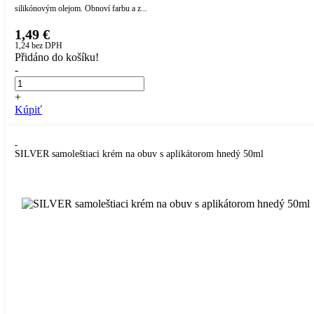
silikónovým olejom. Obnoví farbu a z...
1,49 €
1,24
bez DPH
Přidáno do košíku!
-
+
Kúpiť
SILVER samoleštiaci krém na obuv s aplikátorom hnedý 50ml