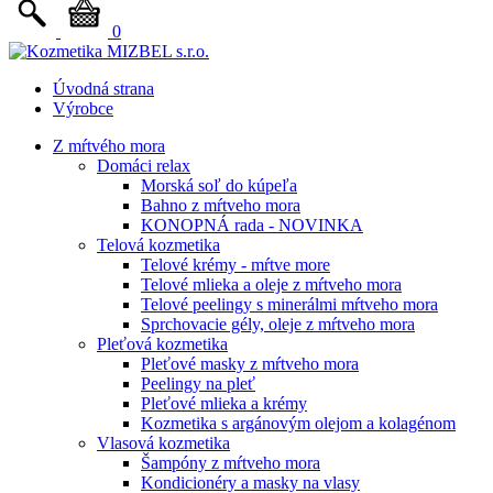
0
Úvodná strana
Výrobce
Z mŕtvého mora
Domáci relax
Morská soľ do kúpeľa
Bahno z mŕtveho mora
KONOPNÁ rada - NOVINKA
Telová kozmetika
Telové krémy - mŕtve more
Telové mlieka a oleje z mŕtveho mora
Telové peelingy s minerálmi mŕtveho mora
Sprchovacie gély, oleje z mŕtveho mora
Pleťová kozmetika
Pleťové masky z mŕtveho mora
Peelingy na pleť
Pleťové mlieka a krémy
Kozmetika s argánovým olejom a kolagénom
Vlasová kozmetika
Šampóny z mŕtveho mora
Kondicionéry a masky na vlasy