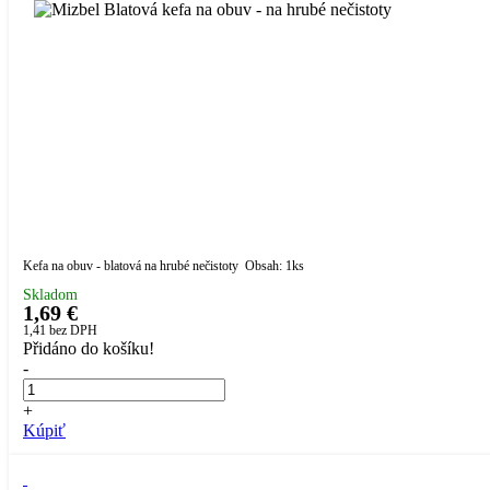
Kefa na obuv - blatová na hrubé nečistoty Obsah: 1ks
Skladom
1,69 €
1,41
bez DPH
Přidáno do košíku!
-
+
Kúpiť