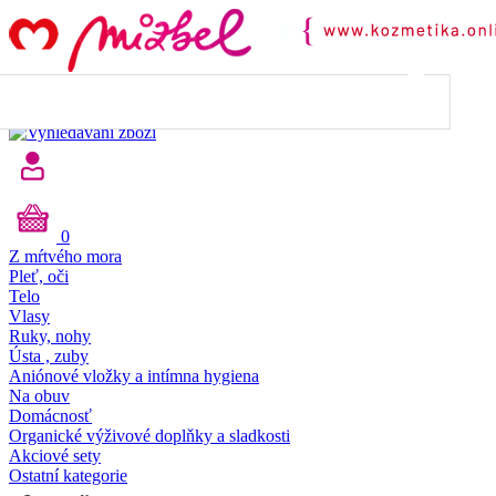
45.00
€
do dopravy
ZDARMA
Máte dopravu ZDARMA 🎉
0
Z mŕtvého mora
Pleť, oči
Telo
Vlasy
Ruky, nohy
Ústa , zuby
Aniónové vložky a intímna hygiena
Na obuv
Domácnosť
Organické výživové doplňky a sladkosti
Akciové sety
Ostatní kategorie