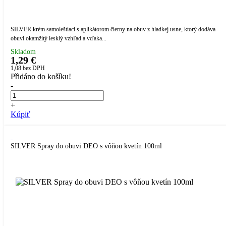
SILVER krém samoleštiaci s aplikátorom čierny na obuv z hladkej usne, ktorý dodáva
obuvi okamžitý lesklý vzhľad a vďaka...
Skladom
1,29 €
1,08
bez DPH
Přidáno do košíku!
-
+
Kúpiť
SILVER Spray do obuvi DEO s vôňou kvetín 100ml