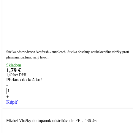
Stielka odstrihávacia Actifresh - antipleseň. Stielka obsahuje antibakteriálne zložky proti
plesniam, parfumovaný latex...
Skladom
1,79 €
1,49
bez DPH
Přidáno do košíku!
-
+
Kúpiť
Mizbel Vložky do topánok odstrihávacie FELT 36-46