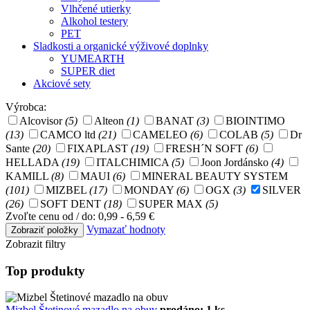
Vlhčené utierky
Alkohol testery
PET
Sladkosti a organické výživové doplnky
YUMEARTH
SUPER diet
Akciové sety
Výrobca:
Alcovisor
(5)
Alteon
(1)
BANAT
(3)
BIOINTIMO
(13)
CAMCO ltd
(21)
CAMELEO
(6)
COLAB
(5)
Dr
Sante
(20)
FIXAPLAST
(19)
FRESH´N SOFT
(6)
HELLADA
(19)
ITALCHIMICA
(5)
Joon Jordánsko
(4)
KAMILL
(8)
MAUI
(6)
MINERAL BEAUTY SYSTEM
(101)
MIZBEL
(17)
MONDAY
(6)
OGX
(3)
SILVER
(26)
SOFT DENT
(18)
SUPER MAX
(5)
Zvoľte cenu od / do:
0,99 - 6,59 €
Vymazať hodnoty
Zobrazit filtry
Top produkty
Mizbel Štetinové mazadlo na obuv
prodáno: 1 ks