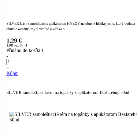
SILVER krém samoleštiaci s aplikátorom HNEDÝ na obuv z hladkej usne, ktorý dodáva
obuvi okamžitý lesklý vzhľad a vďaka p...
1,29 €
1,08
bez DPH
Přidáno do košíku!
-
+
Kúpiť
SILVER samoleštiaci krém na topánky s aplikátorom Bezfarebný 50ml