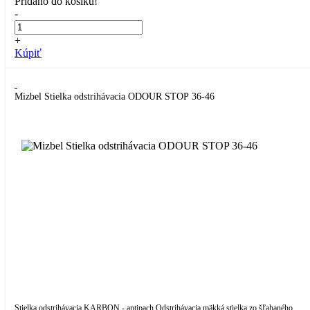
Přidáno do košíku!
-
+
Kúpiť
Mizbel Stielka odstrihávacia ODOUR STOP 36-46
Stielka odstrihávacia KARBON - antipach Odstrihávacia mäkká stielka zo šľahaného