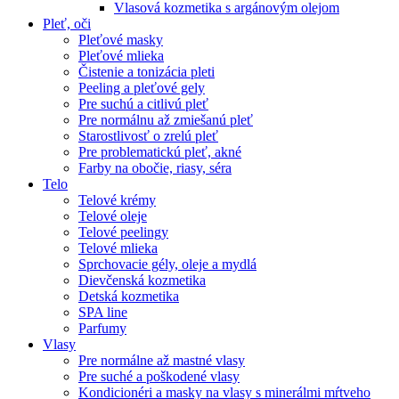
Vlasová kozmetika s argánovým olejom
Pleť, oči
Pleťové masky
Pleťové mlieka
Čistenie a tonizácia pleti
Peeling a pleťové gely
Pre suchú a citlivú pleť
Pre normálnu až zmiešanú pleť
Starostlivosť o zrelú pleť
Pre problematickú pleť, akné
Farby na obočie, riasy, séra
Telo
Telové krémy
Telové oleje
Telové peelingy
Telové mlieka
Sprchovacie gély, oleje a mydlá
Dievčenská kozmetika
Detská kozmetika
SPA line
Parfumy
Vlasy
Pre normálne až mastné vlasy
Pre suché a poškodené vlasy
Kondicionéri a masky na vlasy s minerálmi mŕtveho