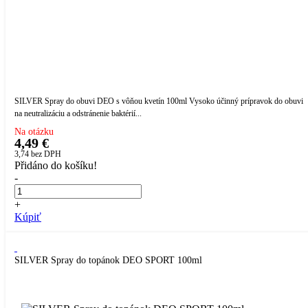
SILVER Spray do obuvi DEO s vôňou kvetín 100ml Vysoko účinný prípravok do obuvi
na neutralizáciu a odstránenie baktérií...
Na otázku
4,49 €
3,74
bez DPH
Přidáno do košíku!
-
+
Kúpiť
SILVER Spray do topánok DEO SPORT 100ml