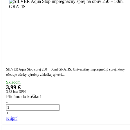
SILVER Aqua Stop sprej 250 + 50ml GRATIS. Univerzálny impregnačný sprej, ktorý
ošetruje všetky výrobky z hladkej aj velú...
Skladom
3,99 €
3,33
bez DPH
Přidáno do košíku!
-
+
Kúpiť