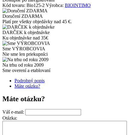
Kód tovaru:
Bio125-2
Výrobca:
BIOINTIMO
Doručení ZDARMA
Platí pre všetky objedávky nad 45 €.
DARČEK k objednávke
Ku objednávke nad 35€
Sme VÝROBCOVIA
Nie sme len priekupníci
Na trhu od roku 2009
Sme overení a etablovaní
Podrobný popis
Máte otázku?
Máte otázku?
Váš e-mail:
Otázka: