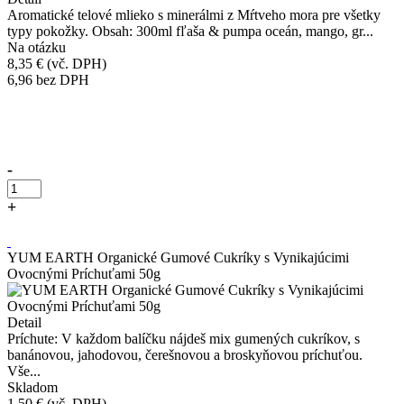
Aromatické telové mlieko s minerálmi z Mŕtveho mora pre všetky
typy pokožky. Obsah: 300ml fľaša & pumpa oceán, mango, gr...
Na otázku
8,35 €
(vč. DPH)
6,96
bez DPH
Přidáno do košíku!
-
+
Kúpiť
YUM EARTH Organické Gumové Cukríky s Vynikajúcimi
Ovocnými Príchuťami 50g
Detail
Príchute: V každom balíčku nájdeš mix gumených cukríkov, s
banánovou, jahodovou, čerešnovou a broskyňovou príchuťou.
Vše...
Skladom
1,50 €
(vč. DPH)