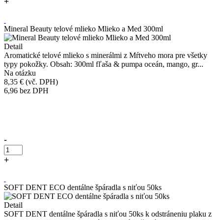
+
Kúpiť
Mineral Beauty telové mlieko Mlieko a Med 300ml
Detail
Aromatické telové mlieko s minerálmi z Mŕtveho mora pre všetky
typy pokožky. Obsah: 300ml fľaša & pumpa oceán, mango, gr...
Na otázku
8,35 €
(vč. DPH)
6,96
bez DPH
Přidáno do košíku!
-
+
Kúpiť
SOFT DENT ECO dentálne špáradla s niťou 50ks
Detail
SOFT DENT dentálne špáradla s niťou 50ks k odstráneniu plaku z