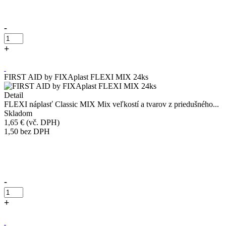
-
+
Kúpiť
FIRST AID by FIXAplast FLEXI MIX 24ks
Detail
FLEXI náplasť Classic MIX Mix veľkostí a tvarov z priedušného...
Skladom
1,65 €
(vč. DPH)
1,50
bez DPH
Přidáno do košíku!
-
+
Kúpiť