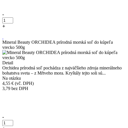
-
+
Kúpiť
Mineral Beauty ORCHIDEA prírodná morská soľ do kúpeľa
vrecko 500g
Detail
Orchidea prírodná soľ pochádza z najväčšieho zdroja minerálneho
bohatstva sveta – z Mŕtveho mora. Kryštály tejto soli sú...
Na otázku
4,55 €
(vč. DPH)
3,79
bez DPH
Přidáno do košíku!
-