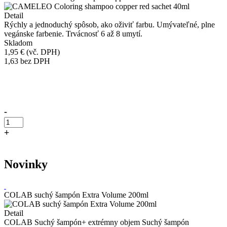
Detail
Rýchly a jednoduchý spôsob, ako oživiť farbu. Umývateľné, plne
vegánske farbenie. Trvácnosť 6 až 8 umytí.
Skladom
1,95 €
(vč. DPH)
1,63
bez DPH
Přidáno do košíku!
-
+
Kúpiť
Novinky
COLAB suchý šampón Extra Volume 200ml
Detail
COLAB Suchý šampón+ extrémny objem Suchý šampón