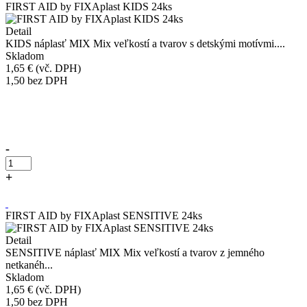
FIRST AID by FIXAplast KIDS 24ks
Detail
KIDS náplasť MIX Mix veľkostí a tvarov s detskými motívmi....
Skladom
1,65 €
(vč. DPH)
1,50
bez DPH
Přidáno do košíku!
-
+
Kúpiť
FIRST AID by FIXAplast SENSITIVE 24ks
Detail
SENSITIVE náplasť MIX Mix veľkostí a tvarov z jemného
netkanéh...
Skladom
1,65 €
(vč. DPH)
1,50
bez DPH