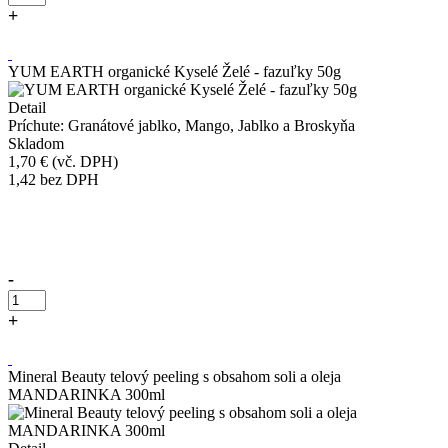
+
Kúpiť
YUM EARTH organické Kyselé Želé - fazuľky 50g
Detail
Príchute: Granátové jablko, Mango, Jablko a Broskyňa
Skladom
1,70 €
(vč. DPH)
1,42
bez DPH
Přidáno do košíku!
-
+
Kúpiť
Mineral Beauty telový peeling s obsahom soli a oleja
MANDARINKA 300ml