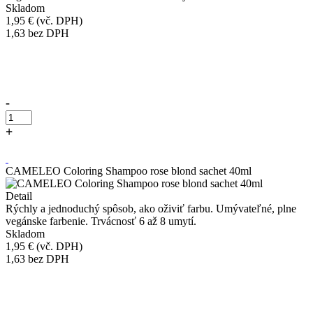
Skladom
1,95 €
(vč. DPH)
1,63
bez DPH
Přidáno do košíku!
-
+
Kúpiť
CAMELEO Coloring Shampoo rose blond sachet 40ml
Detail
Rýchly a jednoduchý spôsob, ako oživiť farbu. Umývateľné, plne
vegánske farbenie. Trvácnosť 6 až 8 umytí.
Skladom
1,95 €
(vč. DPH)
1,63
bez DPH
Přidáno do košíku!