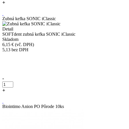
+
Kúpiť
Zubná kefka SONIC iClassic
Detail
SOFTdent zubná kefka SONIC iClassic
Skladom
6,15 €
(vč. DPH)
5,13
bez DPH
Přidáno do košíku!
-
+
Kúpiť
Biointimo Anion PO Pôrode 10ks