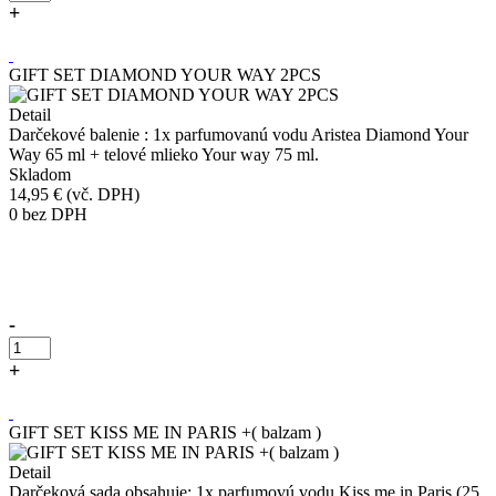
+
Kúpiť
GIFT SET DIAMOND YOUR WAY 2PCS
Detail
Darčekové balenie : 1x parfumovanú vodu Aristea Diamond Your
Way 65 ml + telové mlieko Your way 75 ml.
Skladom
14,95 €
(vč. DPH)
0
bez DPH
Přidáno do košíku!
-
+
Kúpiť
GIFT SET KISS ME IN PARIS +( balzam )
Detail
Darčeková sada obsahuje: 1x parfumovú vodu Kiss me in Paris (25