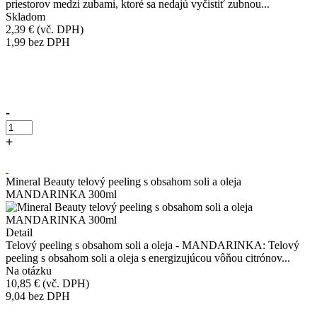
priestorov medzi zubami, ktoré sa nedajú vyčistiť zubnou...
Skladom
2,39 €
(vč. DPH)
1,99
bez DPH
Přidáno do košíku!
-
+
Kúpiť
Mineral Beauty telový peeling s obsahom soli a oleja
MANDARINKA 300ml
Detail
Telový peeling s obsahom soli a oleja - MANDARINKA: Telový
peeling s obsahom soli a oleja s energizujúcou vôňou citrónov...
Na otázku
10,85 €
(vč. DPH)
9,04
bez DPH
Přidáno do košíku!