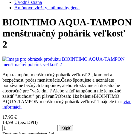
Úvodná strana
Aniónové vložky, intímna hygiena
BIOINTIMO AQUA-TAMPON
menštruačný pohárik veľkosť
2
Aqua-tampón, menštruačný pohárik veľkosť 2., komfort a
bezpečnosť počas menštruácie.Často športujete a neznášate
používanie bežných tampónov, alebo vložky nie sú dostatočne
absorpčné pre "vaše dni"? Alebo snáď tampónom nie je možné
zaistiť "suchosť" pri plávaní?Obsah: 1ks balenieBIOINTIMO
AQUA-TAMPON menštruačný pohárik veľkosť 1 nájdete tu ::
viac
informácií
17,95 €
14,99 € (bez DPH)
Kúpiť
Dostupné po zaregistrování