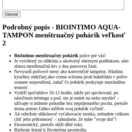
Podrobný popis - BIOINTIMO AQUA-
TAMPON menštruačný pohárik veľkosť
2
BioIntimo menštruačný pohárik
práve pre vás!
Je vyrobený zo silikónu a ukotvený miernym podtlakom, sám
zbiera menštruačnú krv z dna panvovej časti.
Nevysuší pošvové steny ako konvenčné tampóny. Hladina
kyseliny mliečnej ako cenná ochrana proti baktériám v pošve
zostane neporušená, zatiaľ čo pohárik poskytuje maximálnu
tesnosť.
Vydrží spoľahlivo 10-12 hodín, takže pri sprchovaní, po
náročnom tréningu a pod. nie je nutné na neho myslieť –
užívajte si intímne pohodlie bez nepríjemného pocitu, pretože
doma potom ľahko môžete svoj pohárik vyčistiť.
Ak odrežete silikónové vyťahovacie stonky, nebudete celkom
cítiť jeho prítomnosť – zabudnete, že máte "svoje dni"!
Ekonomický, pretože slúži dlhé roky.
Riešenie šetrné k životnému prostrediu.