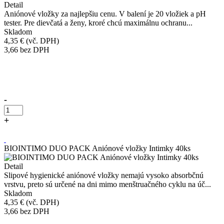
Detail
Aniónové vložky za najlepšiu cenu. V balení je 20 vložiek a pH
tester. Pre dievčatá a ženy, kroré chcú maximálnu ochranu...
Skladom
4,35 €
(vč. DPH)
3,66
bez DPH
Přidáno do košíku!
-
+
Kúpiť
BIOINTIMO DUO PACK Aniónové vložky Intimky 40ks
Detail
Slipové hygienické aniónové vložky nemajú vysoko absorbčnú
vrstvu, preto sú určené na dni mimo menštruačného cyklu na úč...
Skladom
4,35 €
(vč. DPH)
3,66
bez DPH