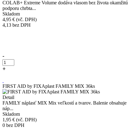
COLAB+ Extreme Volume dodáva vlasom bez života okamžitú
podporu chrbta...
Skladom
4,95 €
(vč. DPH)
4,13
bez DPH
Přidáno do košíku!
-
+
Kúpiť
FIRST AID by FIXAplast FAMILY MIX 36ks
Detail
FAMILY náplasť MIX Mix veľkostí a tvarov. Balenie obsahuje
náp...
Skladom
1,95 €
(vč. DPH)
0
bez DPH
Přidáno do košíku!