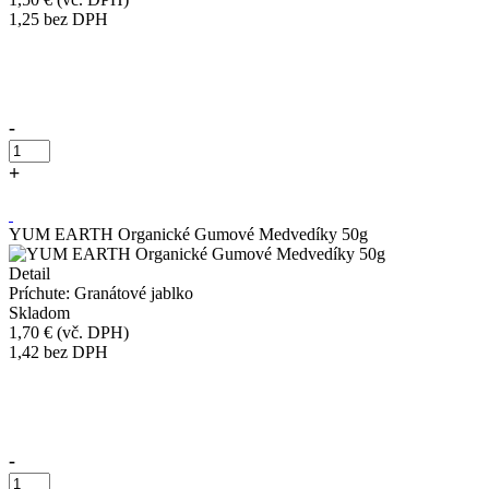
1,25
bez DPH
Přidáno do košíku!
-
+
Kúpiť
YUM EARTH Organické Gumové Medvedíky 50g
Detail
Príchute: Granátové jablko
Skladom
1,70 €
(vč. DPH)
1,42
bez DPH
Přidáno do košíku!
-