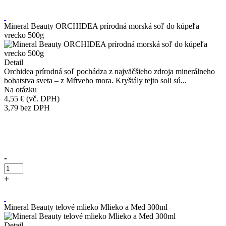
Kúpiť
Mineral Beauty ORCHIDEA prírodná morská soľ do kúpeľa
vrecko 500g
Detail
Orchidea prírodná soľ pochádza z najväčšieho zdroja minerálneho
bohatstva sveta – z Mŕtveho mora. Kryštály tejto soli sú...
Na otázku
4,55 €
(vč. DPH)
3,79
bez DPH
Přidáno do košíku!
-
+
Kúpiť
Mineral Beauty telové mlieko Mlieko a Med 300ml
Detail