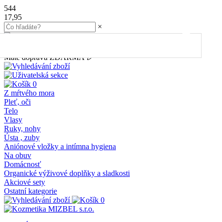
544
17,95
×
45.00
€
do dopravy
ZDARMA
Máte dopravu ZDARMA 🎉
0
Z mŕtvého mora
Pleť, oči
Telo
Vlasy
Ruky, nohy
Ústa , zuby
Aniónové vložky a intímna hygiena
Na obuv
Domácnosť
Organické výživové doplňky a sladkosti
Akciové sety
Ostatní kategorie
0