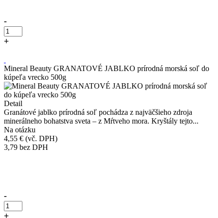
-
+
Kúpiť
Mineral Beauty GRANATOVÉ JABLKO prírodná morská soľ do
kúpeľa vrecko 500g
Detail
Granátové jablko prírodná soľ pochádza z najväčšieho zdroja
minerálneho bohatstva sveta – z Mŕtveho mora. Kryštály tejto...
Na otázku
4,55 €
(vč. DPH)
3,79
bez DPH
Přidáno do košíku!
-
+