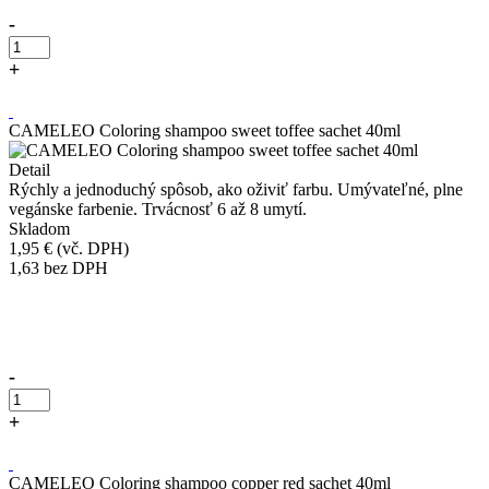
-
+
Kúpiť
CAMELEO Coloring shampoo sweet toffee sachet 40ml
Detail
Rýchly a jednoduchý spôsob, ako oživiť farbu. Umývateľné, plne
vegánske farbenie. Trvácnosť 6 až 8 umytí.
Skladom
1,95 €
(vč. DPH)
1,63
bez DPH
Přidáno do košíku!
-
+
Kúpiť
CAMELEO Coloring shampoo copper red sachet 40ml