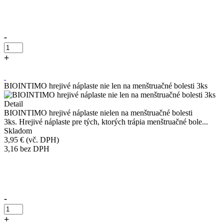
Přidáno do košíku!
-
+
Kúpiť
BIOINTIMO hrejivé náplaste nie len na menštruačné bolesti 3ks
Detail
BIOINTIMO hrejivé náplaste nielen na menštruačné bolesti
3ks. Hrejivé náplaste pre tých, ktorých trápia menštruačné bole...
Skladom
3,95 €
(vč. DPH)
3,16
bez DPH
Přidáno do košíku!
-
+