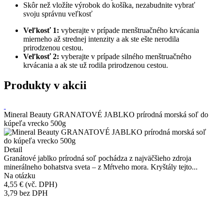
Skôr než vložíte výrobok do košíka, nezabudnite vybrať
svoju správnu veľkosť
Veľkosť 1:
vyberajte v prípade menštruačného krvácania
mierneho až strednej intenzity a ak ste ešte nerodila
prirodzenou cestou.
Veľkosť 2:
vyberajte v prípade silného menštruačného
krvácania a ak ste už rodila prirodzenou cestou.
Produkty v akcii
Mineral Beauty GRANATOVÉ JABLKO prírodná morská soľ do
kúpeľa vrecko 500g
Detail
Granátové jablko prírodná soľ pochádza z najväčšieho zdroja
minerálneho bohatstva sveta – z Mŕtveho mora. Kryštály tejto...
Na otázku
4,55 €
(vč. DPH)
3,79
bez DPH
Přidáno do košíku!