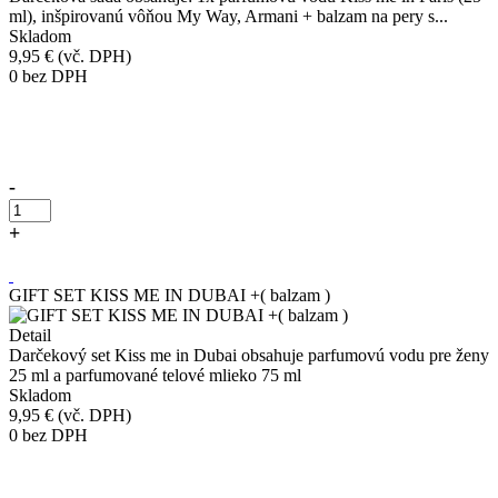
ml), inšpirovanú vôňou My Way, Armani + balzam na pery s...
Skladom
9,95 €
(vč. DPH)
0
bez DPH
Přidáno do košíku!
-
+
Kúpiť
GIFT SET KISS ME IN DUBAI +( balzam )
Detail
Darčekový set Kiss me in Dubai obsahuje parfumovú vodu pre ženy
25 ml a parfumované telové mlieko 75 ml
Skladom
9,95 €
(vč. DPH)
0
bez DPH
Přidáno do košíku!