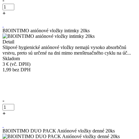
-
+
Kúpiť
BIOINTIMO aniónové vložky intimky 20ks
Detail
Slipové hygienické aniónové vložky nemajú vysoko absorbčnú
vrstvu, preto sú určené na dni mimo menštruačného cyklu na úč...
Skladom
3 €
(vč. DPH)
1,99
bez DPH
Přidáno do košíku!
-
+
Kúpiť
BIOINTIMO DUO PACK Aniónové vložky denné 20ks