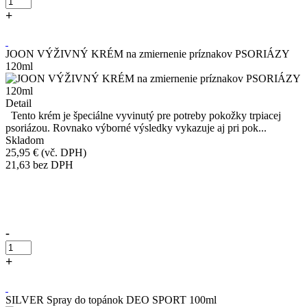
+
Kúpiť
JOON VÝŽIVNÝ KRÉM na zmiernenie príznakov PSORIÁZY
120ml
Detail
Tento krém je špeciálne vyvinutý pre potreby pokožky trpiacej
psoriázou. Rovnako výborné výsledky vykazuje aj pri pok...
Skladom
25,95 €
(vč. DPH)
21,63
bez DPH
Přidáno do košíku!
-
+
Kúpiť
SILVER Spray do topánok DEO SPORT 100ml