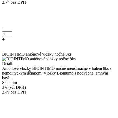
3,74
bez DPH
Přidáno do košíku!
-
+
Kúpiť
BIOINTIMO aniónové vložky nočné 8ks
Detail
Aniónové vložky BIOINTIMO nočné menštruačné v balení 8ks s
hemolityckým účinkom. Vložky Biointimo s hodvábne jemným
bavl...
Skladom
3 €
(vč. DPH)
2,49
bez DPH
Přidáno do košíku!