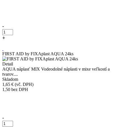
Přidáno do košíku!
-
+
Kúpiť
FIRST AID by FIXAplast AQUA 24ks
Detail
AQUA náplasť MIX Vodeodolné náplasti v mixe veľkostí a
tvarov....
Skladom
1,65 €
(vč. DPH)
1,50
bez DPH
Přidáno do košíku!
-