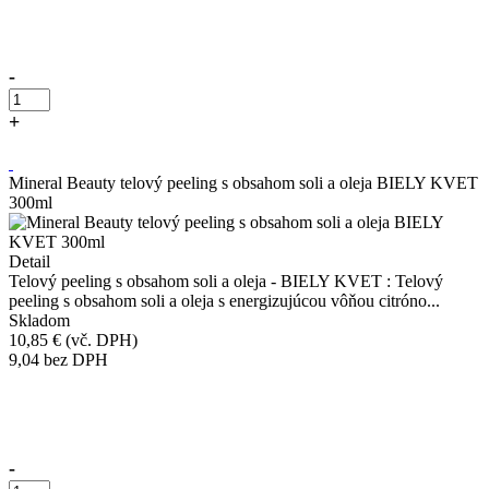
-
+
Kúpiť
Mineral Beauty telový peeling s obsahom soli a oleja BIELY KVET
300ml
Detail
Telový peeling s obsahom soli a oleja - BIELY KVET : Telový
peeling s obsahom soli a oleja s energizujúcou vôňou citróno...
Skladom
10,85 €
(vč. DPH)
9,04
bez DPH
Přidáno do košíku!
-