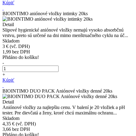
Kúpiť
BIOINTIMO aniónové vložky intimky 20ks
Detail
Slipové hygienické aniónové vložky nemajú vysoko absorbčnú
vrstvu, preto sú určené na dni mimo menštruačného cyklu na úč...
Skladom
3 €
(vč. DPH)
1,99
bez DPH
Přidáno do košíku!
-
+
Kúpiť
BIOINTIMO DUO PACK Aniónové vložky denné 20ks
Detail
Aniónové vložky za najlepšiu cenu. V balení je 20 vložiek a pH
tester. Pre dievčatá a ženy, kroré chcú maximálnu ochranu...
Skladom
4,35 €
(vč. DPH)
3,66
bez DPH
Přidáno do košíku!