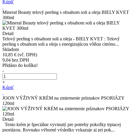
Kúpiť
Mineral Beauty telový peeling s obsahom soli a oleja BIELY KVET
300ml
Detail
Telový peeling s obsahom soli a oleja - BIELY KVET : Telový
peeling s obsahom soli a oleja s energizujúcou vôňou citróno...
Skladom
10,85 €
(vč. DPH)
9,04
bez DPH
Přidáno do košíku!
-
+
Kúpiť
JOON VÝŽIVNÝ KRÉM na zmiernenie príznakov PSORIÁZY
120ml
Detail
Tento krém je špeciálne vyvinutý pre potreby pokožky trpiacej
psoriázou. Rovnako výborné výsledky vykazuje aj pri pok...