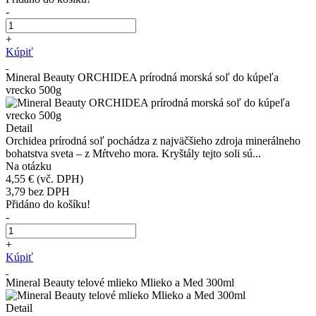
-
+
Kúpiť
Mineral Beauty ORCHIDEA prírodná morská soľ do kúpeľa
vrecko 500g
Detail
Orchidea prírodná soľ pochádza z najväčšieho zdroja minerálneho
bohatstva sveta – z Mŕtveho mora. Kryštály tejto soli sú...
Na otázku
4,55 €
(vč. DPH)
3,79
bez DPH
Přidáno do košíku!
-
+
Kúpiť
Mineral Beauty telové mlieko Mlieko a Med 300ml
Detail