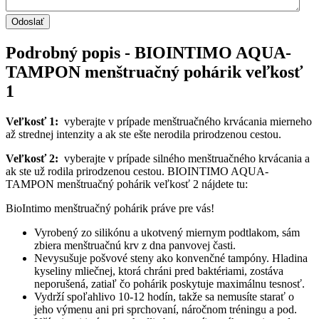
Podrobný popis - BIOINTIMO AQUA-
TAMPON menštruačný pohárik veľkosť
1
Veľkosť 1:
vyberajte v prípade menštruačného krvácania mierneho
až strednej intenzity a ak ste ešte nerodila prirodzenou cestou.
Veľkosť 2:
vyberajte v prípade silného menštruačného krvácania a
ak ste už rodila prirodzenou cestou. BIOINTIMO AQUA-
TAMPON menštruačný pohárik veľkosť 2 nájdete tu:
BioIntimo menštruačný pohárik práve pre vás!
Vyrobený zo silikónu a ukotvený miernym podtlakom, sám
zbiera menštruačnú krv z dna panvovej časti.
Nevysušuje pošvové steny ako konvenčné tampóny. Hladina
kyseliny mliečnej, ktorá chráni pred baktériami, zostáva
neporušená, zatiaľ čo pohárik poskytuje maximálnu tesnosť.
Vydrží spoľahlivo 10-12 hodín, takže sa nemusíte starať o
jeho výmenu ani pri sprchovaní, náročnom tréningu a pod.