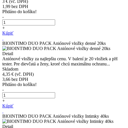
3 €
(vč. DPH)
1,99
bez DPH
Přidáno do košíku!
-
+
Kúpiť
BIOINTIMO DUO PACK Aniónové vložky denné 20ks
Detail
Aniónové vložky za najlepšiu cenu. V balení je 20 vložiek a pH
tester. Pre dievčatá a ženy, kroré chcú maximálnu ochranu...
Skladom
4,35 €
(vč. DPH)
3,66
bez DPH
Přidáno do košíku!
-
+
Kúpiť
BIOINTIMO DUO PACK Aniónové vložky Intimky 40ks
Detail