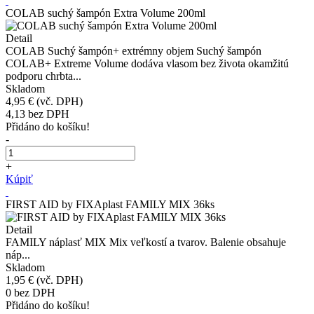
COLAB suchý šampón Extra Volume 200ml
Detail
COLAB Suchý šampón+ extrémny objem Suchý šampón
COLAB+ Extreme Volume dodáva vlasom bez života okamžitú
podporu chrbta...
Skladom
4,95 €
(vč. DPH)
4,13
bez DPH
Přidáno do košíku!
-
+
Kúpiť
FIRST AID by FIXAplast FAMILY MIX 36ks
Detail
FAMILY náplasť MIX Mix veľkostí a tvarov. Balenie obsahuje
náp...
Skladom
1,95 €
(vč. DPH)
0
bez DPH
Přidáno do košíku!