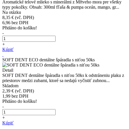
Aromatické telové mlieko s minerálmi z Mŕtveho mora pre všetky
typy pokožky. Obsah: 300ml fľaša & pumpa oceán, mango, gr...
Na otázku
8,35 €
(vč. DPH)
6,96
bez DPH
Přidáno do košíku!
-
+
Kúpiť
SOFT DENT ECO dentálne špáradla s niťou 50ks
Detail
SOFT DENT dentálne špáradla s niťou 50ks k odstráneniu plaku z
priestorov medzi zubami, ktoré sa nedajú vyčistiť zubnou...
Skladom
2,39 €
(vč. DPH)
1,99
bez DPH
Přidáno do košíku!
-
+
Kúpiť