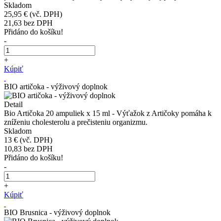
Skladom
25,95 €
(vč. DPH)
21,63
bez DPH
Přidáno do košíku!
-
+
Kúpiť
BIO artičoka - výživový doplnok
Detail
Bio Artičoka 20 ampuliek x 15 ml - Výťažok z Artičoky pomáha k
zníženiu cholesterolu a prečisteniu organizmu.
Skladom
13 €
(vč. DPH)
10,83
bez DPH
Přidáno do košíku!
-
+
Kúpiť
BIO Brusnica - výživový doplnok