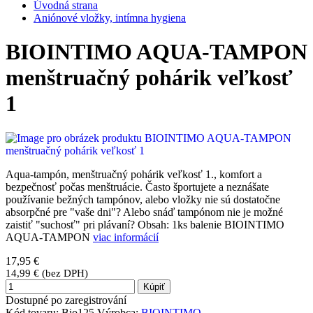
Úvodná strana
Aniónové vložky, intímna hygiena
BIOINTIMO AQUA-TAMPON
menštruačný pohárik veľkosť
1
Aqua-tampón, menštruačný pohárik veľkosť 1., komfort a
bezpečnosť počas menštruácie. Často športujete a neznášate
používanie bežných tampónov, alebo vložky nie sú dostatočne
absorpčné pre "vaše dni"? Alebo snáď tampónom nie je možné
zaistiť "suchosť" pri plávaní? Obsah: 1ks balenie BIOINTIMO
AQUA-TAMPON
viac informácií
17,95 €
14,99 € (bez DPH)
Kúpiť
Dostupné po zaregistrování
Kód tovaru:
Bio125
Výrobca:
BIOINTIMO