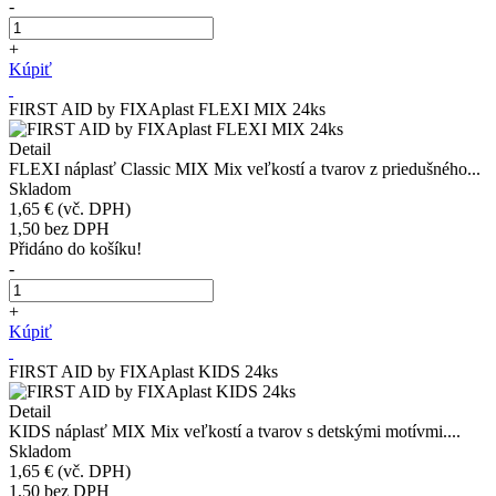
-
+
Kúpiť
FIRST AID by FIXAplast FLEXI MIX 24ks
Detail
FLEXI náplasť Classic MIX Mix veľkostí a tvarov z priedušného...
Skladom
1,65 €
(vč. DPH)
1,50
bez DPH
Přidáno do košíku!
-
+
Kúpiť
FIRST AID by FIXAplast KIDS 24ks
Detail
KIDS náplasť MIX Mix veľkostí a tvarov s detskými motívmi....
Skladom
1,65 €
(vč. DPH)
1,50
bez DPH