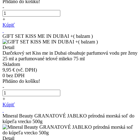
Přidáno do košíku!
-
+
Kúpiť
GIFT SET KISS ME IN DUBAI +( balzam )
Detail
Darčekový set Kiss me in Dubai obsahuje parfumovú vodu pre ženy
25 ml a parfumované telové mlieko 75 ml
Skladom
9,95 €
(vč. DPH)
0
bez DPH
Přidáno do košíku!
-
+
Kúpiť
Mineral Beauty GRANATOVÉ JABLKO prírodná morská soľ do
kúpeľa vrecko 500g
Detail