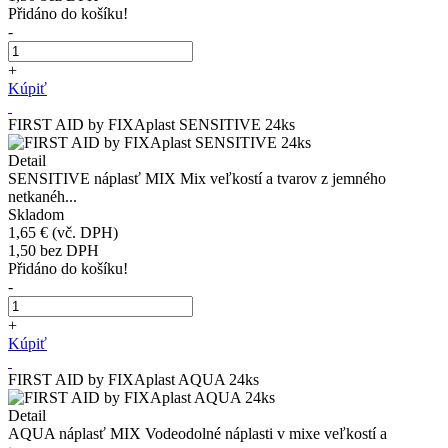
Přidáno do košíku!
-
+
Kúpiť
FIRST AID by FIXAplast SENSITIVE 24ks
Detail
SENSITIVE náplasť MIX Mix veľkostí a tvarov z jemného
netkanéh...
Skladom
1,65 €
(vč. DPH)
1,50
bez DPH
Přidáno do košíku!
-
+
Kúpiť
FIRST AID by FIXAplast AQUA 24ks
Detail
AQUA náplasť MIX Vodeodolné náplasti v mixe veľkostí a