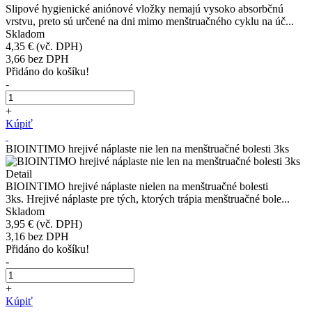
Slipové hygienické aniónové vložky nemajú vysoko absorbčnú
vrstvu, preto sú určené na dni mimo menštruačného cyklu na úč...
Skladom
4,35 €
(vč. DPH)
3,66
bez DPH
Přidáno do košíku!
-
+
Kúpiť
BIOINTIMO hrejivé náplaste nie len na menštruačné bolesti 3ks
Detail
BIOINTIMO hrejivé náplaste nielen na menštruačné bolesti
3ks. Hrejivé náplaste pre tých, ktorých trápia menštruačné bole...
Skladom
3,95 €
(vč. DPH)
3,16
bez DPH
Přidáno do košíku!
-
+
Kúpiť