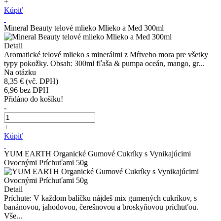
+
Kúpiť
Mineral Beauty telové mlieko Mlieko a Med 300ml
Detail
Aromatické telové mlieko s minerálmi z Mŕtveho mora pre všetky
typy pokožky. Obsah: 300ml fľaša & pumpa oceán, mango, gr...
Na otázku
8,35 €
(vč. DPH)
6,96
bez DPH
Přidáno do košíku!
-
+
Kúpiť
YUM EARTH Organické Gumové Cukríky s Vynikajúcimi
Ovocnými Príchuťami 50g
Detail
Príchute: V každom balíčku nájdeš mix gumených cukríkov, s
banánovou, jahodovou, čerešnovou a broskyňovou príchuťou.
Vše...