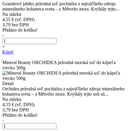
Granátové jablko prírodná soľ pochádza z najväčšieho zdroja
minerálneho bohatstva sveta – z Mŕtveho mora. Kryštály tejto...
Na otázku
4,55 €
(vč. DPH)
3,79
bez DPH
Přidáno do košíku!
-
+
Kúpiť
Mineral Beauty ORCHIDEA prírodná morská soľ do kúpeľa
vrecko 500g
Detail
Orchidea prírodná soľ pochádza z najväčšieho zdroja minerálneho
bohatstva sveta – z Mŕtveho mora. Kryštály tejto soli sú...
Na otázku
4,55 €
(vč. DPH)
3,79
bez DPH
Přidáno do košíku!
-