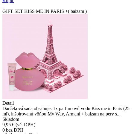
Kúpiť
GIFT SET KISS ME IN PARIS +( balzam )
Detail
Darčeková sada obsahuje: 1x parfumovú vodu Kiss me in Paris (25
ml), inšpirovanú vôňou My Way, Armani + balzam na pery s...
Skladom
9,95 €
(vč. DPH)
0
bez DPH