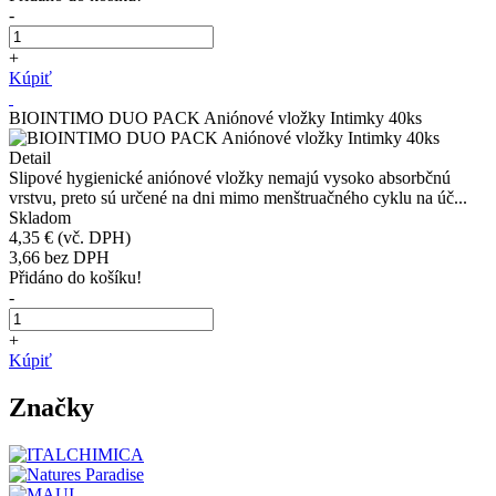
-
+
Kúpiť
BIOINTIMO DUO PACK Aniónové vložky Intimky 40ks
Detail
Slipové hygienické aniónové vložky nemajú vysoko absorbčnú
vrstvu, preto sú určené na dni mimo menštruačného cyklu na úč...
Skladom
4,35 €
(vč. DPH)
3,66
bez DPH
Přidáno do košíku!
-
+
Kúpiť
Značky