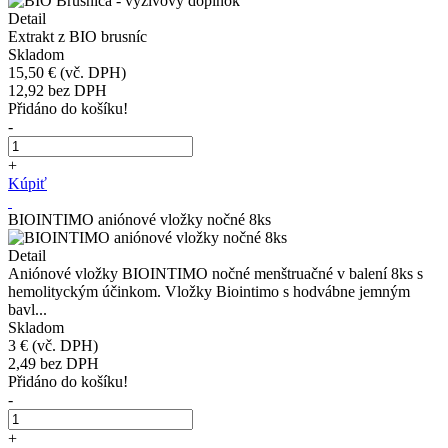
Detail
Extrakt z BIO brusníc
Skladom
15,50 €
(vč. DPH)
12,92
bez DPH
Přidáno do košíku!
-
+
Kúpiť
BIOINTIMO aniónové vložky nočné 8ks
Detail
Aniónové vložky BIOINTIMO nočné menštruačné v balení 8ks s
hemolityckým účinkom. Vložky Biointimo s hodvábne jemným
bavl...
Skladom
3 €
(vč. DPH)
2,49
bez DPH
Přidáno do košíku!
-
+