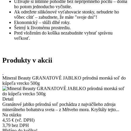
Užívajte si intímne pohodlie bez nepríjemného pocitu – doma
ho potom jednoducho vyčistíte.
Ak odrežete silikónové vyťahovacie stonky, nebudete ho
vôbec cítiť – zabudnete, že máte "svoje dni"!
Ekonomický – slúži dlhé roky.
Šetrný k životnému prostrediu.
Pred vložením do košíka nezabudnite vybrať správnu
veľkosť.
Produkty v akcii
Mineral Beauty GRANATOVÉ JABLKO prírodná morská soľ do
kúpeľa vrecko 500g
Detail
Granátové jablko prírodná soľ pochádza z najväčšieho zdroja
minerálneho bohatstva sveta – z Mŕtveho mora. Kryštály tejto...
Na otázku
4,55 €
(vč. DPH)
3,79
bez DPH
Přidáno do košíku!