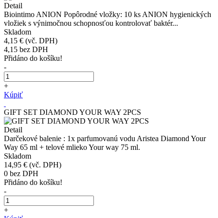
Detail
Biointimo ANION Popôrodné vložky: 10 ks ANION hygienických
vložiek s výnimočnou schopnosťou kontrolovať baktér...
Skladom
4,15 €
(vč. DPH)
4,15
bez DPH
Přidáno do košíku!
-
+
Kúpiť
GIFT SET DIAMOND YOUR WAY 2PCS
Detail
Darčekové balenie : 1x parfumovanú vodu Aristea Diamond Your
Way 65 ml + telové mlieko Your way 75 ml.
Skladom
14,95 €
(vč. DPH)
0
bez DPH
Přidáno do košíku!
-
+