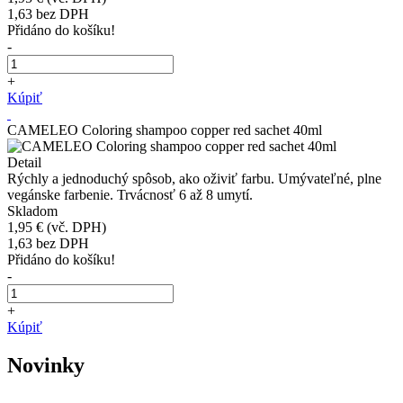
1,63
bez DPH
Přidáno do košíku!
-
+
Kúpiť
CAMELEO Coloring shampoo copper red sachet 40ml
Detail
Rýchly a jednoduchý spôsob, ako oživiť farbu. Umývateľné, plne
vegánske farbenie. Trvácnosť 6 až 8 umytí.
Skladom
1,95 €
(vč. DPH)
1,63
bez DPH
Přidáno do košíku!
-
+
Kúpiť
Novinky