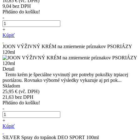
10,85 €
(vč. DPH)
9,04
bez DPH
Přidáno do košíku!
-
+
Kúpiť
JOON VÝŽIVNÝ KRÉM na zmiernenie príznakov PSORIÁZY
120ml
Detail
Tento krém je špeciálne vyvinutý pre potreby pokožky trpiacej
psoriázou. Rovnako výborné výsledky vykazuje aj pri pok...
Skladom
25,95 €
(vč. DPH)
21,63
bez DPH
Přidáno do košíku!
-
+
Kúpiť
SILVER Spray do topánok DEO SPORT 100ml