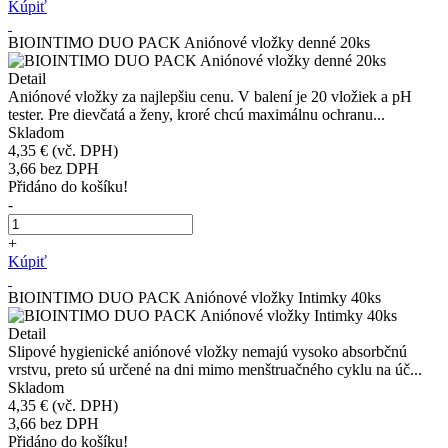
Kúpiť
BIOINTIMO DUO PACK Aniónové vložky denné 20ks
Detail
Aniónové vložky za najlepšiu cenu. V balení je 20 vložiek a pH
tester. Pre dievčatá a ženy, kroré chcú maximálnu ochranu...
Skladom
4,35 €
(vč. DPH)
3,66
bez DPH
Přidáno do košíku!
-
+
Kúpiť
BIOINTIMO DUO PACK Aniónové vložky Intimky 40ks
Detail
Slipové hygienické aniónové vložky nemajú vysoko absorbčnú
vrstvu, preto sú určené na dni mimo menštruačného cyklu na úč...
Skladom
4,35 €
(vč. DPH)
3,66
bez DPH
Přidáno do košíku!