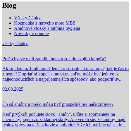
Blog
Všetky články
Kozmetika z mŕtveho mora MBS
Aniónové vložky a intímna hygiena
Novinky v ponuke
všetky články
Prečo by ste mali zaradiť morskú soľ do svojho kúpeľa?
Ak ste doteraz brali kúpeľ len ako spôsob, ako sa umyť, tak je čas to
zmeniť! Dopriať si kúpeľ s morskou soľou môže byť jedným z
najjednoduchších a najpríjemnejších spôsobov, ako podporiť sv...
02.03.2025
Čo sú anióny a prečo môžu byť prospešné pre naše zdravie?
Keď prvýkrát počujete slovo „anión“, určite si spomeniete na
chemický pojem zo základnej školy. Ale vedeli ste, že anióny majú
reálny vplyv na naše zdravie a pohodu? A že ich môžete nájsť do...