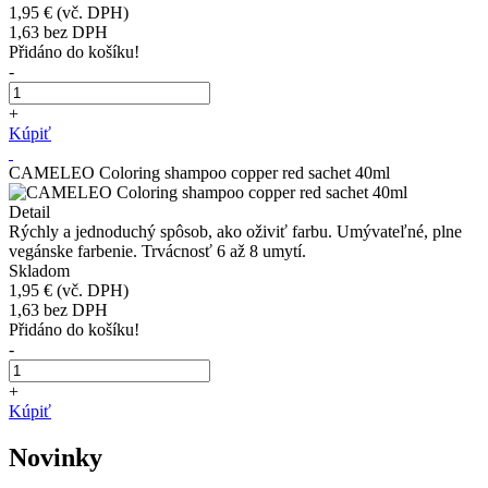
1,95 €
(vč. DPH)
1,63
bez DPH
Přidáno do košíku!
-
+
Kúpiť
CAMELEO Coloring shampoo copper red sachet 40ml
Detail
Rýchly a jednoduchý spôsob, ako oživiť farbu. Umývateľné, plne
vegánske farbenie. Trvácnosť 6 až 8 umytí.
Skladom
1,95 €
(vč. DPH)
1,63
bez DPH
Přidáno do košíku!
-
+
Kúpiť
Novinky