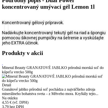
Podrobný popis - Dual Power
koncentrovaný umývací gél Lemon 1l
Koncentrovaný gélový prípravok.
Nadávkujte koncentrovaný tekutý gél na riad a špongiu 
pomocou šikovnej pumpičky na šetrenie a vyskúšajte 
jeho EXTRA účinok.
Produkty v akcii
Mineral Beauty GRANATOVÉ JABLKO prírodná morská soľ do
kúpeľa vrecko 500g
Detail
Granátové jablko prírodná soľ pochádza z najväčšieho zdroja
minerálneho bohatstva sveta – z Mŕtveho mora. Kryštály tejto...
Na otázku
4,55 €
(vč. DPH)
3,79
bez DPH