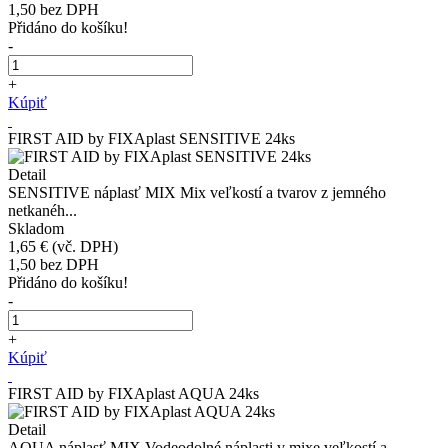
1,50
bez DPH
Přidáno do košíku!
-
+
Kúpiť
FIRST AID by FIXAplast SENSITIVE 24ks
Detail
SENSITIVE náplasť MIX Mix veľkostí a tvarov z jemného
netkanéh...
Skladom
1,65 €
(vč. DPH)
1,50
bez DPH
Přidáno do košíku!
-
+
Kúpiť
FIRST AID by FIXAplast AQUA 24ks
Detail
AQUA náplasť MIX Vodeodolné náplasti v mixe veľkostí a