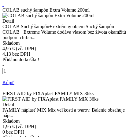
COLAB suchý šampón Extra Volume 200ml
Detail
COLAB Suchý šampón+ extrémny objem Suchý šampón
COLAB+ Extreme Volume dodáva vlasom bez života okamžitú
podporu chrbta...
Skladom
4,95 €
(vč. DPH)
4,13
bez DPH
Přidáno do košíku!
-
+
Kúpiť
FIRST AID by FIXAplast FAMILY MIX 36ks
Detail
FAMILY náplasť MIX Mix veľkostí a tvarov. Balenie obsahuje
náp...
Skladom
1,95 €
(vč. DPH)
0
bez DPH