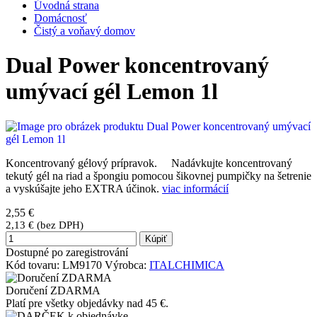
Úvodná strana
Domácnosť
Čistý a voňavý domov
Dual Power koncentrovaný
umývací gél Lemon 1l
Koncentrovaný gélový prípravok. Nadávkujte koncentrovaný
tekutý gél na riad a špongiu pomocou šikovnej pumpičky na šetrenie
a vyskúšajte jeho EXTRA účinok.
viac informácií
2,55 €
2,13 € (bez DPH)
Kúpiť
Dostupné po zaregistrování
Kód tovaru:
LM9170
Výrobca:
ITALCHIMICA
Doručení ZDARMA
Platí pre všetky objedávky nad 45 €.