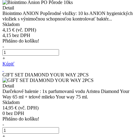
Detail
Biointimo ANION Popôrodné vložky: 10 ks ANION hygienických
vložiek s výnimočnou schopnosťou kontrolovať baktér...
Skladom
4,15 €
(vč. DPH)
4,15
bez DPH
Přidáno do košíku!
-
+
Kúpiť
GIFT SET DIAMOND YOUR WAY 2PCS
Detail
Darčekové balenie : 1x parfumovanú vodu Aristea Diamond Your
Way 65 ml + telové mlieko Your way 75 ml.
Skladom
14,95 €
(vč. DPH)
0
bez DPH
Přidáno do košíku!
-
+