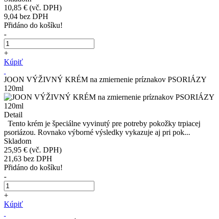
10,85 €
(vč. DPH)
9,04
bez DPH
Přidáno do košíku!
-
+
Kúpiť
JOON VÝŽIVNÝ KRÉM na zmiernenie príznakov PSORIÁZY
120ml
Detail
Tento krém je špeciálne vyvinutý pre potreby pokožky trpiacej
psoriázou. Rovnako výborné výsledky vykazuje aj pri pok...
Skladom
25,95 €
(vč. DPH)
21,63
bez DPH
Přidáno do košíku!
-
+
Kúpiť