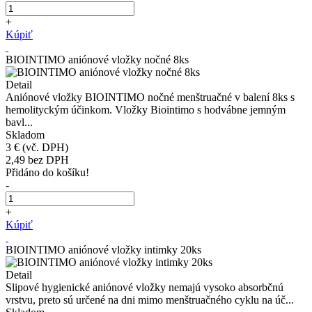
+
Kúpiť
BIOINTIMO aniónové vložky nočné 8ks
Detail
Aniónové vložky BIOINTIMO nočné menštruačné v balení 8ks s
hemolityckým účinkom. Vložky Biointimo s hodvábne jemným
bavl...
Skladom
3 €
(vč. DPH)
2,49
bez DPH
Přidáno do košíku!
-
+
Kúpiť
BIOINTIMO aniónové vložky intimky 20ks
Detail
Slipové hygienické aniónové vložky nemajú vysoko absorbčnú
vrstvu, preto sú určené na dni mimo menštruačného cyklu na úč...