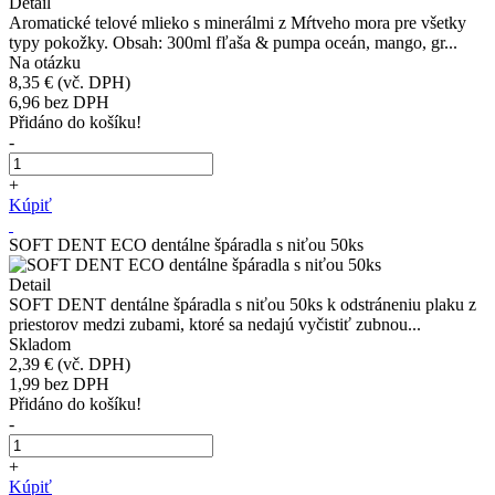
Detail
Aromatické telové mlieko s minerálmi z Mŕtveho mora pre všetky
typy pokožky. Obsah: 300ml fľaša & pumpa oceán, mango, gr...
Na otázku
8,35 €
(vč. DPH)
6,96
bez DPH
Přidáno do košíku!
-
+
Kúpiť
SOFT DENT ECO dentálne špáradla s niťou 50ks
Detail
SOFT DENT dentálne špáradla s niťou 50ks k odstráneniu plaku z
priestorov medzi zubami, ktoré sa nedajú vyčistiť zubnou...
Skladom
2,39 €
(vč. DPH)
1,99
bez DPH
Přidáno do košíku!
-
+
Kúpiť