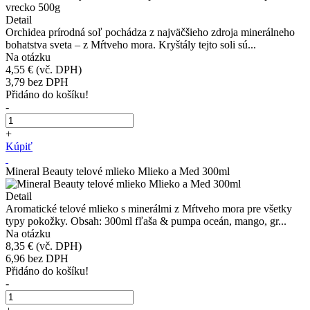
Detail
Orchidea prírodná soľ pochádza z najväčšieho zdroja minerálneho
bohatstva sveta – z Mŕtveho mora. Kryštály tejto soli sú...
Na otázku
4,55 €
(vč. DPH)
3,79
bez DPH
Přidáno do košíku!
-
+
Kúpiť
Mineral Beauty telové mlieko Mlieko a Med 300ml
Detail
Aromatické telové mlieko s minerálmi z Mŕtveho mora pre všetky
typy pokožky. Obsah: 300ml fľaša & pumpa oceán, mango, gr...
Na otázku
8,35 €
(vč. DPH)
6,96
bez DPH
Přidáno do košíku!
-