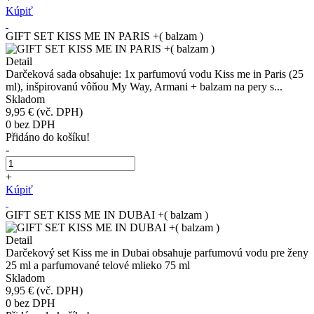
Kúpiť
GIFT SET KISS ME IN PARIS +( balzam )
Detail
Darčeková sada obsahuje: 1x parfumovú vodu Kiss me in Paris (25
ml), inšpirovanú vôňou My Way, Armani + balzam na pery s...
Skladom
9,95 €
(vč. DPH)
0
bez DPH
Přidáno do košíku!
-
+
Kúpiť
GIFT SET KISS ME IN DUBAI +( balzam )
Detail
Darčekový set Kiss me in Dubai obsahuje parfumovú vodu pre ženy
25 ml a parfumované telové mlieko 75 ml
Skladom
9,95 €
(vč. DPH)
0
bez DPH