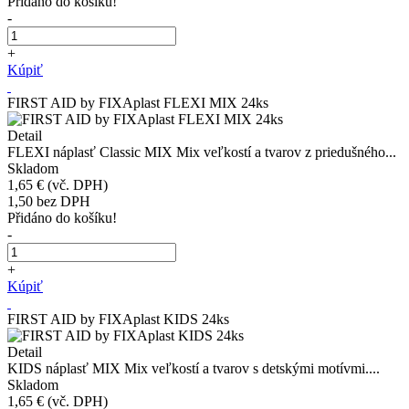
Přidáno do košíku!
-
+
Kúpiť
FIRST AID by FIXAplast FLEXI MIX 24ks
Detail
FLEXI náplasť Classic MIX Mix veľkostí a tvarov z priedušného...
Skladom
1,65 €
(vč. DPH)
1,50
bez DPH
Přidáno do košíku!
-
+
Kúpiť
FIRST AID by FIXAplast KIDS 24ks
Detail
KIDS náplasť MIX Mix veľkostí a tvarov s detskými motívmi....
Skladom
1,65 €
(vč. DPH)