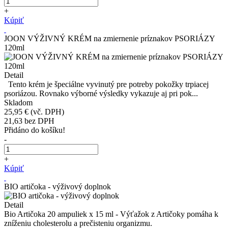
+
Kúpiť
JOON VÝŽIVNÝ KRÉM na zmiernenie príznakov PSORIÁZY
120ml
Detail
Tento krém je špeciálne vyvinutý pre potreby pokožky trpiacej
psoriázou. Rovnako výborné výsledky vykazuje aj pri pok...
Skladom
25,95 €
(vč. DPH)
21,63
bez DPH
Přidáno do košíku!
-
+
Kúpiť
BIO artičoka - výživový doplnok
Detail
Bio Artičoka 20 ampuliek x 15 ml - Výťažok z Artičoky pomáha k
zníženiu cholesterolu a prečisteniu organizmu.