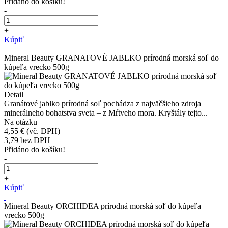
Přidáno do košíku!
-
+
Kúpiť
Mineral Beauty GRANATOVÉ JABLKO prírodná morská soľ do
kúpeľa vrecko 500g
Detail
Granátové jablko prírodná soľ pochádza z najväčšieho zdroja
minerálneho bohatstva sveta – z Mŕtveho mora. Kryštály tejto...
Na otázku
4,55 €
(vč. DPH)
3,79
bez DPH
Přidáno do košíku!
-
+
Kúpiť
Mineral Beauty ORCHIDEA prírodná morská soľ do kúpeľa
vrecko 500g