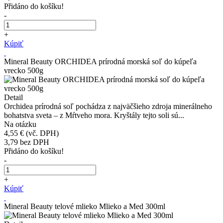
Přidáno do košíku!
-
+
Kúpiť
Mineral Beauty ORCHIDEA prírodná morská soľ do kúpeľa
vrecko 500g
Detail
Orchidea prírodná soľ pochádza z najväčšieho zdroja minerálneho
bohatstva sveta – z Mŕtveho mora. Kryštály tejto soli sú...
Na otázku
4,55 €
(vč. DPH)
3,79
bez DPH
Přidáno do košíku!
-
+
Kúpiť
Mineral Beauty telové mlieko Mlieko a Med 300ml