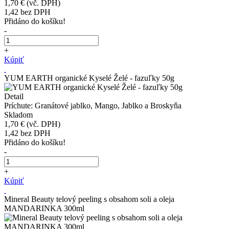
1,70 €
(vč. DPH)
1,42
bez DPH
Přidáno do košíku!
-
+
Kúpiť
YUM EARTH organické Kyselé Želé - fazuľky 50g
Detail
Príchute: Granátové jablko, Mango, Jablko a Broskyňa
Skladom
1,70 €
(vč. DPH)
1,42
bez DPH
Přidáno do košíku!
-
+
Kúpiť
Mineral Beauty telový peeling s obsahom soli a oleja
MANDARINKA 300ml