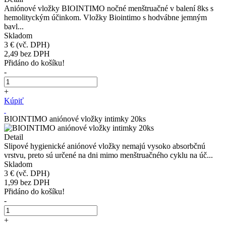
Aniónové vložky BIOINTIMO nočné menštruačné v balení 8ks s
hemolityckým účinkom. Vložky Biointimo s hodvábne jemným
bavl...
Skladom
3 €
(vč. DPH)
2,49
bez DPH
Přidáno do košíku!
-
+
Kúpiť
BIOINTIMO aniónové vložky intimky 20ks
Detail
Slipové hygienické aniónové vložky nemajú vysoko absorbčnú
vrstvu, preto sú určené na dni mimo menštruačného cyklu na úč...
Skladom
3 €
(vč. DPH)
1,99
bez DPH
Přidáno do košíku!
-
+