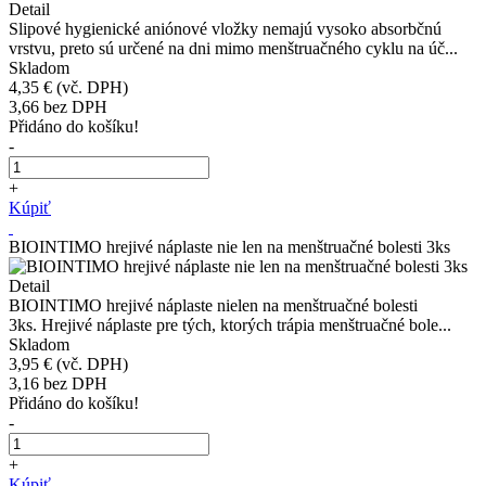
Detail
Slipové hygienické aniónové vložky nemajú vysoko absorbčnú
vrstvu, preto sú určené na dni mimo menštruačného cyklu na úč...
Skladom
4,35 €
(vč. DPH)
3,66
bez DPH
Přidáno do košíku!
-
+
Kúpiť
BIOINTIMO hrejivé náplaste nie len na menštruačné bolesti 3ks
Detail
BIOINTIMO hrejivé náplaste nielen na menštruačné bolesti
3ks. Hrejivé náplaste pre tých, ktorých trápia menštruačné bole...
Skladom
3,95 €
(vč. DPH)
3,16
bez DPH
Přidáno do košíku!
-
+
Kúpiť