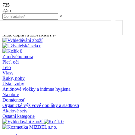
735
2,55
×
45.00
€
do dopravy
ZDARMA
Máte dopravu ZDARMA 🎉
0
Z mŕtvého mora
Pleť, oči
Telo
Vlasy
Ruky, nohy
Ústa , zuby
Aniónové vložky a intímna hygiena
Na obuv
Domácnosť
Organické výživové doplňky a sladkosti
Akciové sety
Ostatní kategorie
0