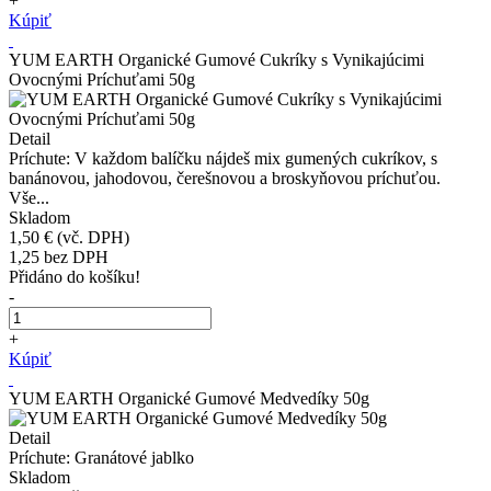
+
Kúpiť
YUM EARTH Organické Gumové Cukríky s Vynikajúcimi
Ovocnými Príchuťami 50g
Detail
Príchute: V každom balíčku nájdeš mix gumených cukríkov, s
banánovou, jahodovou, čerešnovou a broskyňovou príchuťou.
Vše...
Skladom
1,50 €
(vč. DPH)
1,25
bez DPH
Přidáno do košíku!
-
+
Kúpiť
YUM EARTH Organické Gumové Medvedíky 50g
Detail
Príchute: Granátové jablko
Skladom