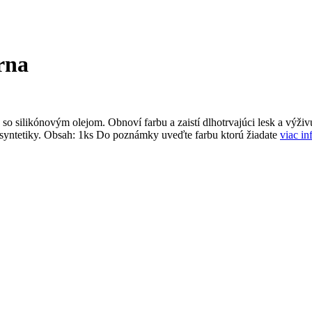
rna
 so silikónovým olejom. Obnoví farbu a zaistí dlhotrvajúci lesk a výž
a syntetiky. Obsah: 1ks Do poznámky uveďte farbu ktorú žiadate
viac in