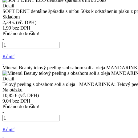
Detail
SOFT DENT dentálne špáradla s niťou 50ks k odstráneniu plaku z prie
Skladom
2,39 €
(vč. DPH)
1,99
bez DPH
Přidáno do košíku!
-
+
Kúpiť
Mineral Beauty telový peeling s obsahom soli a oleja MANDARIN
Detail
Telový peeling s obsahom soli a oleja - MANDARINKA: Telový peelin
Na otázku
10,85 €
(vč. DPH)
9,04
bez DPH
Přidáno do košíku!
-
+
Kúpiť