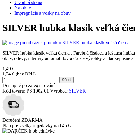
Úvodná strana
Na obuv
Impregnácie a vosky na obuv
SILVER hubka klasik veľká čie
SILVER hubka klasik veľká čierna . Farebná čistiaca a leštiaca hubka
obuv, odevy, interiéry automobilov a ďalšie výrobky z hladkej usne 
1,49 €
1,24 € (bez DPH)
Kúpiť
Dostupné po zaregistrování
Kód tovaru:
PS 1002 01
Výrobca:
SILVER
Doručení ZDARMA
Platí pre všetky objedávky nad 45 €.