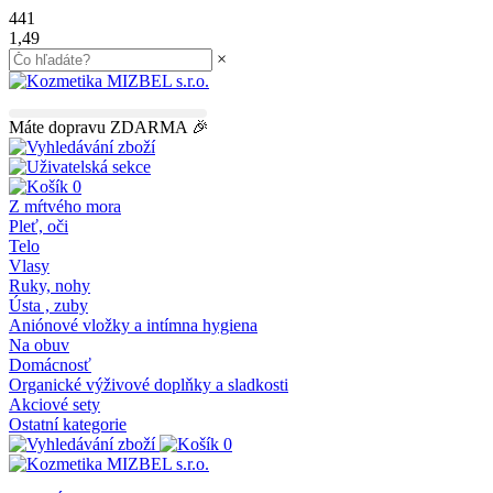
441
1,49
×
45.00
€
do dopravy
ZDARMA
Máte dopravu ZDARMA 🎉
0
Z mŕtvého mora
Pleť, oči
Telo
Vlasy
Ruky, nohy
Ústa , zuby
Aniónové vložky a intímna hygiena
Na obuv
Domácnosť
Organické výživové doplňky a sladkosti
Akciové sety
Ostatní kategorie
0