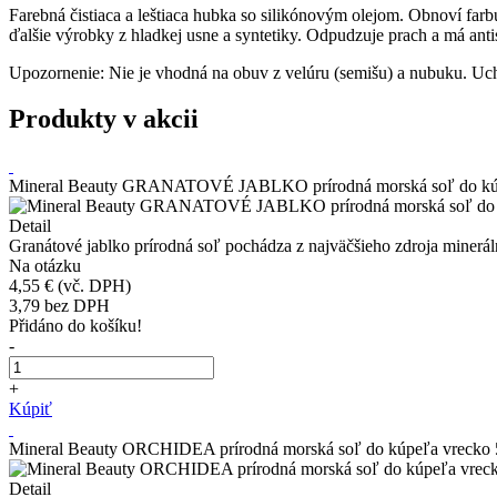
Farebná čistiaca a leštiaca hubka so silikónovým olejom. Obnoví farb
ďalšie výrobky z hladkej usne a syntetiky. Odpudzuje prach a má ant
Upozornenie: Nie je vhodná na obuv z velúru (semišu) a nubuku. Uc
Produkty v akcii
Mineral Beauty GRANATOVÉ JABLKO prírodná morská soľ do kú
Detail
Granátové jablko prírodná soľ pochádza z najväčšieho zdroja mineráln
Na otázku
4,55 €
(vč. DPH)
3,79
bez DPH
Přidáno do košíku!
-
+
Kúpiť
Mineral Beauty ORCHIDEA prírodná morská soľ do kúpeľa vrecko
Detail