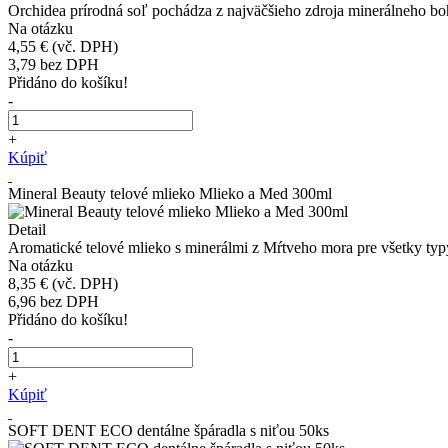
Orchidea prírodná soľ pochádza z najväčšieho zdroja minerálneho bohat
Na otázku
4,55 €
(vč. DPH)
3,79
bez DPH
Přidáno do košíku!
-
+
Kúpiť
Mineral Beauty telové mlieko Mlieko a Med 300ml
Detail
Aromatické telové mlieko s minerálmi z Mŕtveho mora pre všetky ty
Na otázku
8,35 €
(vč. DPH)
6,96
bez DPH
Přidáno do košíku!
-
+
Kúpiť
SOFT DENT ECO dentálne špáradla s niťou 50ks