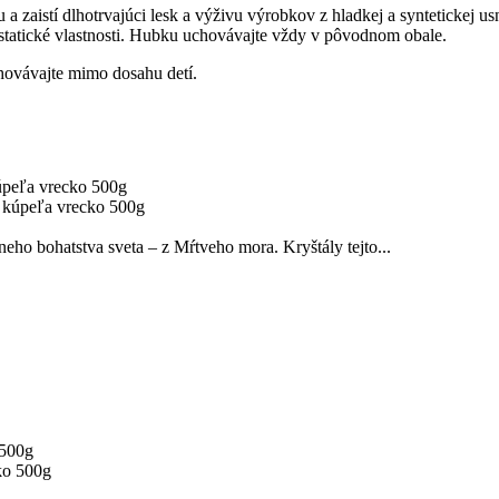
u a zaistí dlhotrvajúci lesk a výživu výrobkov z hladkej a syntetickej
istatické vlastnosti. Hubku uchovávajte vždy v pôvodnom obale.
hovávajte mimo dosahu detí.
peľa vrecko 500g
eho bohatstva sveta – z Mŕtveho mora. Kryštály tejto...
 500g