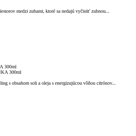
storov medzi zubami, ktoré sa nedajú vyčistiť zubnou...
KA 300ml
g s obsahom soli a oleja s energizujúcou vôňou citrónov...