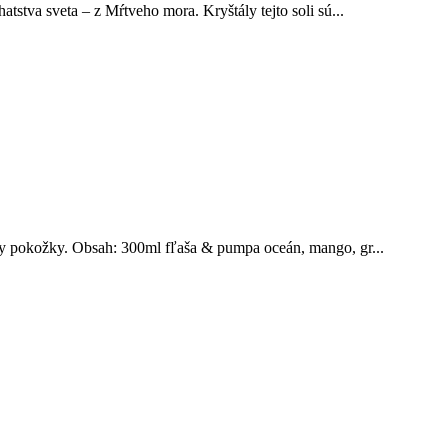
stva sveta – z Mŕtveho mora. Kryštály tejto soli sú...
py pokožky. Obsah: 300ml fľaša & pumpa oceán, mango, gr...