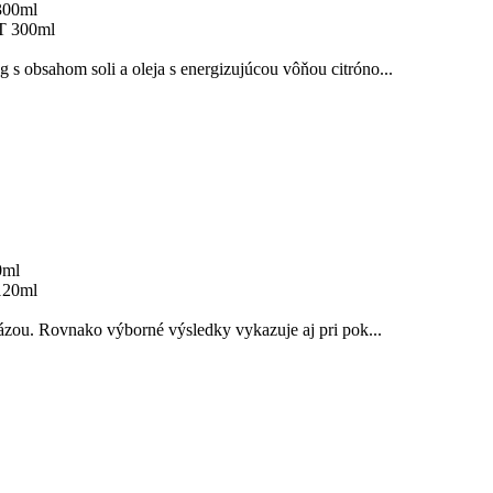
300ml
 s obsahom soli a oleja s energizujúcou vôňou citróno...
0ml
ázou. Rovnako výborné výsledky vykazuje aj pri pok...