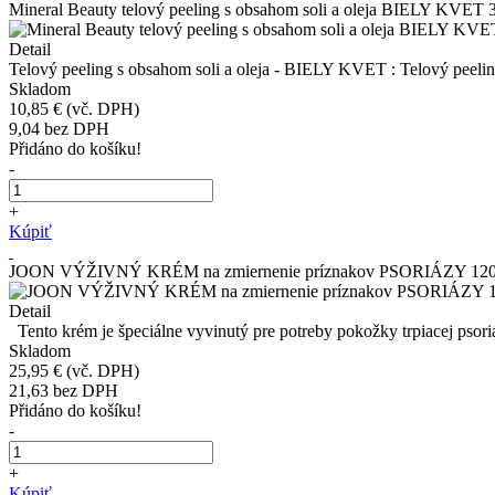
Mineral Beauty telový peeling s obsahom soli a oleja BIELY KVET 
Detail
Telový peeling s obsahom soli a oleja - BIELY KVET : Telový peeling
Skladom
10,85 €
(vč. DPH)
9,04
bez DPH
Přidáno do košíku!
-
+
Kúpiť
JOON VÝŽIVNÝ KRÉM na zmiernenie príznakov PSORIÁZY 12
Detail
Tento krém je špeciálne vyvinutý pre potreby pokožky trpiacej psori
Skladom
25,95 €
(vč. DPH)
21,63
bez DPH
Přidáno do košíku!
-
+
Kúpiť