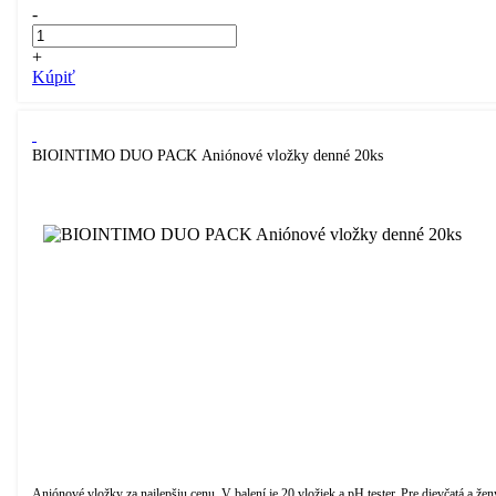
-
+
Kúpiť
BIOINTIMO DUO PACK Aniónové vložky denné 20ks
Aniónové vložky za najlepšiu cenu. V balení je 20 vložiek a pH tester. Pre dievčatá a žen