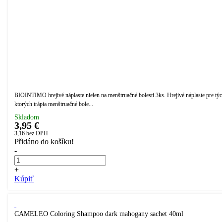
BIOINTIMO hrejivé náplaste nielen na menštruačné bolesti 3ks. Hrejivé náplaste pre týc
ktorých trápia menštruačné bole...
Skladom
3,95 €
3,16
bez DPH
Přidáno do košíku!
-
+
Kúpiť
CAMELEO Coloring Shampoo dark mahogany sachet 40ml