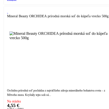
Mineral Beauty ORCHIDEA prírodná morská soľ do kúpeľa vrecko 500g
Orchidea prírodná soľ pochádza z najväčšieho zdroja minerálneho bohatstva sveta – z
Mŕtveho mora. Kryštály tejto soli sú...
Na otázku
4,55 €