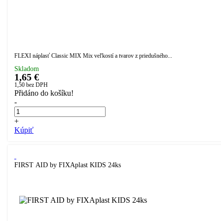
FLEXI náplasť Classic MIX Mix veľkostí a tvarov z priedušného...
Skladom
1,65 €
1,50
bez DPH
Přidáno do košíku!
-
+
Kúpiť
FIRST AID by FIXAplast KIDS 24ks