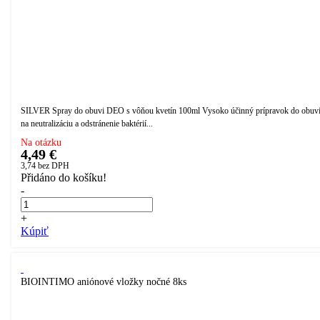
SILVER Spray do obuvi DEO s vôňou kvetín 100ml Vysoko účinný prípravok do obuv
na neutralizáciu a odstránenie baktérií...
Na otázku
4,49 €
3,74
bez DPH
Přidáno do košíku!
-
+
Kúpiť
BIOINTIMO aniónové vložky nočné 8ks