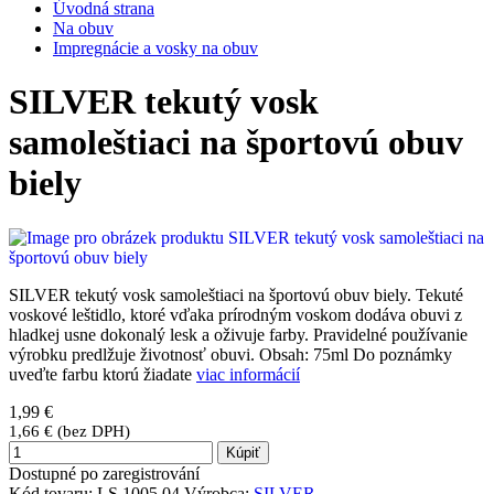
Úvodná strana
Na obuv
Impregnácie a vosky na obuv
SILVER tekutý vosk
samoleštiaci na športovú obuv
biely
SILVER tekutý vosk samoleštiaci na športovú obuv biely. Tekuté
voskové leštidlo, ktoré vďaka prírodným voskom dodáva obuvi z
hladkej usne dokonalý lesk a oživuje farby. Pravidelné používanie
výrobku predlžuje životnosť obuvi. Obsah: 75ml Do poznámky
uveďte farbu ktorú žiadate
viac informácií
1,99 €
1,66 € (bez DPH)
Kúpiť
Dostupné po zaregistrování
Kód tovaru:
LS 1005 04
Výrobca:
SILVER