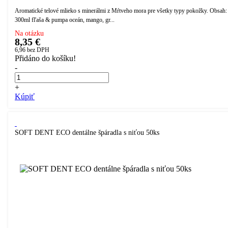
Aromatické telové mlieko s minerálmi z Mŕtveho mora pre všetky typy pokožky. Obsah:
300ml fľaša & pumpa oceán, mango, gr...
Na otázku
8,35 €
6,96
bez DPH
Přidáno do košíku!
-
+
Kúpiť
SOFT DENT ECO dentálne špáradla s niťou 50ks