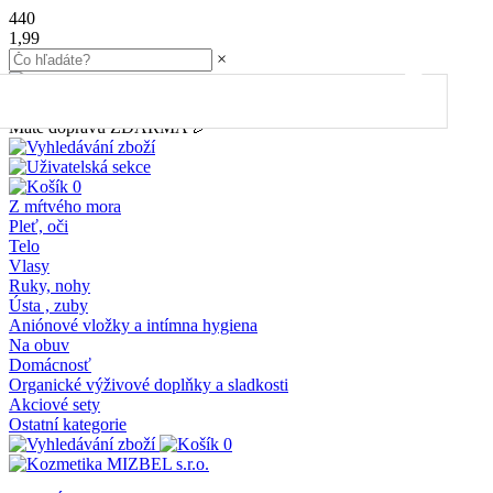
440
1,99
×
45.00
€
do dopravy
ZDARMA
Máte dopravu ZDARMA 🎉
0
Z mŕtvého mora
Pleť, oči
Telo
Vlasy
Ruky, nohy
Ústa , zuby
Aniónové vložky a intímna hygiena
Na obuv
Domácnosť
Organické výživové doplňky a sladkosti
Akciové sety
Ostatní kategorie
0