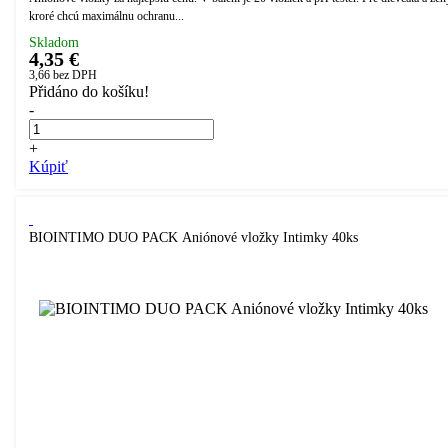
kroré chcú maximálnu ochranu...
Skladom
4,35 €
3,66
bez DPH
Přidáno do košíku!
-
+
Kúpiť
BIOINTIMO DUO PACK Aniónové vložky Intimky 40ks