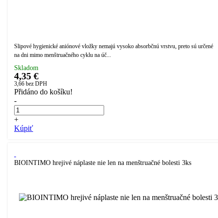
Slipové hygienické aniónové vložky nemajú vysoko absorbčnú vrstvu, preto sú určené
na dni mimo menštruačného cyklu na úč...
Skladom
4,35 €
3,66
bez DPH
Přidáno do košíku!
-
+
Kúpiť
BIOINTIMO hrejivé náplaste nie len na menštruačné bolesti 3ks