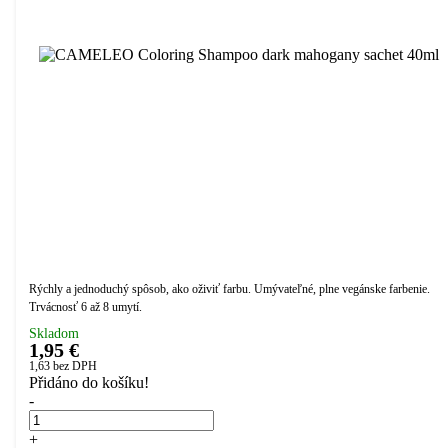
Rýchly a jednoduchý spôsob, ako oživiť farbu. Umývateľné, plne vegánske farbenie.
Trvácnosť 6 až 8 umytí.
Skladom
1,95 €
1,63
bez DPH
Přidáno do košíku!
-
+