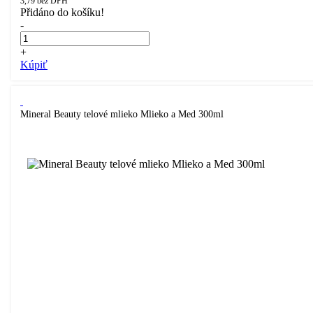
3,79
bez DPH
Přidáno do košíku!
-
+
Kúpiť
Mineral Beauty telové mlieko Mlieko a Med 300ml