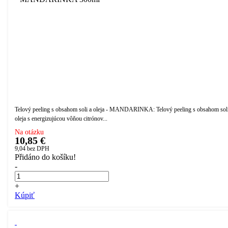
Telový peeling s obsahom soli a oleja - MANDARINKA: Telový peeling s obsahom soli
oleja s energizujúcou vôňou citrónov...
Na otázku
10,85 €
9,04
bez DPH
Přidáno do košíku!
-
+
Kúpiť