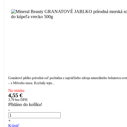
Granátové jablko prírodná soľ pochádza z najväčšieho zdroja minerálneho bohatstva sve
– z Mŕtveho mora. Kryštály tejto...
Na otázku
4,55 €
3,79
bez DPH
Přidáno do košíku!
-
+
Kúpiť