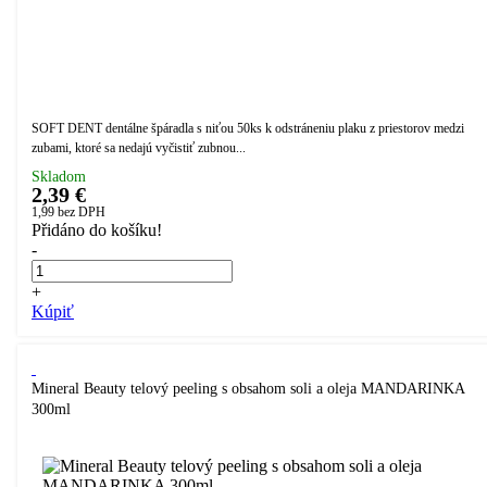
SOFT DENT dentálne špáradla s niťou 50ks k odstráneniu plaku z priestorov medzi
zubami, ktoré sa nedajú vyčistiť zubnou...
Skladom
2,39 €
1,99
bez DPH
Přidáno do košíku!
-
+
Kúpiť
Mineral Beauty telový peeling s obsahom soli a oleja MANDARINKA
300ml