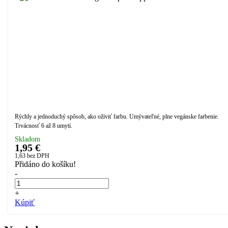
Rýchly a jednoduchý spôsob, ako oživiť farbu. Umývateľné, plne vegánske farbenie.
Trvácnosť 6 až 8 umytí.
Skladom
1,95 €
1,63
bez DPH
Přidáno do košíku!
-
+
Kúpiť