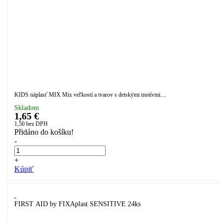
KIDS náplasť MIX Mix veľkostí a tvarov s detskými motívmi....
Skladom
1,65 €
1,50
bez DPH
Přidáno do košíku!
-
+
Kúpiť
FIRST AID by FIXAplast SENSITIVE 24ks