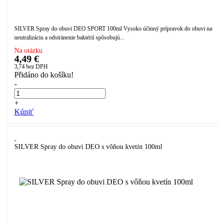
SILVER Spray do obuvi DEO SPORT 100ml Vysoko účinný prípravok do obuvi na
neutralizáciu a odstránenie baktérií spôsobujú...
Na otázku
4,49 €
3,74
bez DPH
Přidáno do košíku!
-
+
Kúpiť
SILVER Spray do obuvi DEO s vôňou kvetín 100ml