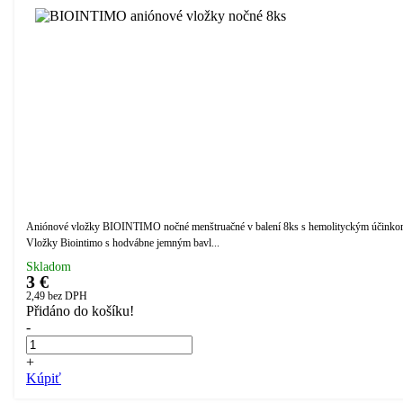
Aniónové vložky BIOINTIMO nočné menštruačné v balení 8ks s hemolityckým účinko
Vložky Biointimo s hodvábne jemným bavl...
Skladom
3 €
2,49
bez DPH
Přidáno do košíku!
-
+
Kúpiť