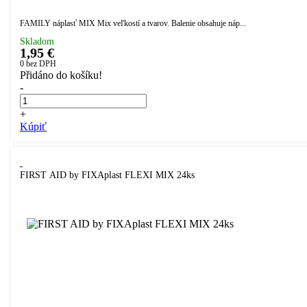
FAMILY náplasť MIX Mix veľkostí a tvarov. Balenie obsahuje náp...
Skladom
1,95 €
0
bez DPH
Přidáno do košíku!
-
+
Kúpiť
FIRST AID by FIXAplast FLEXI MIX 24ks