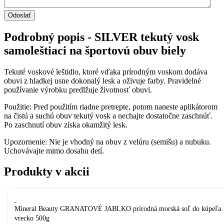
Podrobný popis - SILVER tekutý vosk
samoleštiaci na športovú obuv biely
Tekuté voskové leštidlo, ktoré vďaka prírodným voskom dodáva
obuvi z hladkej usne dokonalý lesk a oživuje farby. Pravidelné
používanie výrobku predlžuje životnosť obuvi.
Použitie: Pred použitím riadne pretrepte, potom naneste aplikátorom
na čistú a suchú obuv tekutý vosk a nechajte dostatočne zaschnúť.
Po zaschnutí obuv získa okamžitý lesk.
Upozornenie: Nie je vhodný na obuv z velúru (semišu) a nubuku.
Uchovávajte mimo dosahu detí.
Produkty v akcii
Mineral Beauty GRANATOVÉ JABLKO prírodná morská soľ do kúpeľa
vrecko 500g