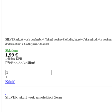
SILVER tekutý vosk bezfarebný. Tekuté voskové leštidlo, ktoré vďaka prírodným vosko
dodáva obuvi z hladkej usne dokonal...
Skladom
1,99 €
1,66
bez DPH
Přidáno do košíku!
-
+
Kúpiť
SILVER tekutý vosk samoleštiaci čierny