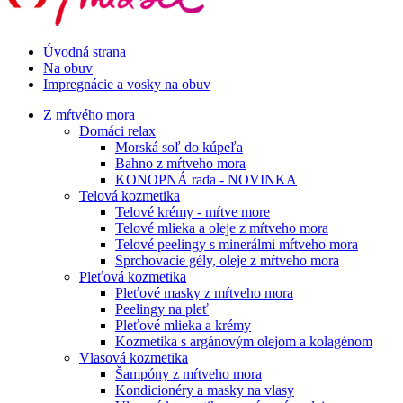
Úvodná strana
Na obuv
Impregnácie a vosky na obuv
Z mŕtvého mora
Domáci relax
Morská soľ do kúpeľa
Bahno z mŕtveho mora
KONOPNÁ rada - NOVINKA
Telová kozmetika
Telové krémy - mŕtve more
Telové mlieka a oleje z mŕtveho mora
Telové peelingy s minerálmi mŕtveho mora
Sprchovacie gély, oleje z mŕtveho mora
Pleťová kozmetika
Pleťové masky z mŕtveho mora
Peelingy na pleť
Pleťové mlieka a krémy
Kozmetika s argánovým olejom a kolagénom
Vlasová kozmetika
Šampóny z mŕtveho mora
Kondicionéry a masky na vlasy