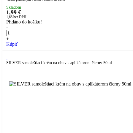
Skladom
1,99 €
1,66
bez DPH
Přidáno do košíku!
-
+
Kúpiť
SILVER samoleštiaci krém na obuv s aplikátorom čierny 50ml