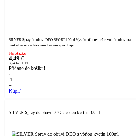
SILVER Spray do obuvi DEO SPORT 100ml Vysoko účinný prípravok do obuvi na
neutralizáciu a odstránenie baktérií spôsobujú...
Na otázku
4,49 €
3,74
bez DPH
Přidáno do košíku!
-
+
Kúpiť
SILVER Spray do obuvi DEO s vôňou kvetín 100ml