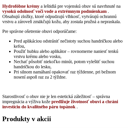
Hydrofóbne krémy
a leštidlá pre vojenskú obuv sú navrhnuté na
vysokú odolnosť voči vode a extrémnym podmienkam
.
Obsahujú zložky, ktoré odpudzujú vlhkosť, vytvárajú ochrannú
vrstvu a zároveň zmäkčujú kožu, aby zostala pružná a nepraskala.
Pre správne ošetrenie obuvi odporúčame:
Pred aplikáciou odstrániť nečistoty suchou handričkou alebo
kefou,
Použiť hubku alebo aplikátor – rovnomerne naniesť tenkú
vrstvu krému alebo vosku,
Nechať pôsobiť niekoľko minút, potom vyleštiť suchou
handričkou do lesku,
Pri silnom namáhaní opakovať raz týždenne, pri bežnom
nosení aspoň raz za 2 týždne.
Starostlivosť o obuv nie je len estetická záležitosť – správna
impregnácia a výživa kože
predlžuje životnosť obuvi a chráni
investíciu do kvalitného páru topánok
.
Produkty v akcii