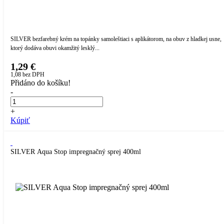
SILVER bezfarebný krém na topánky samoleštiaci s aplikátorom, na obuv z hladkej usne,
ktorý dodáva obuvi okamžitý lesklý...
1,29 €
1,08
bez DPH
Přidáno do košíku!
-
+
Kúpiť
SILVER Aqua Stop impregnačný sprej 400ml