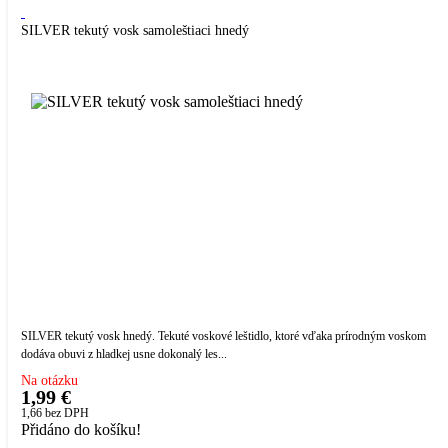
SILVER tekutý vosk samoleštiaci hnedý
SILVER tekutý vosk hnedý. Tekuté voskové leštidlo, ktoré vďaka prírodným voskom
dodáva obuvi z hladkej usne dokonalý les...
Na otázku
1,99 €
1,66
bez DPH
Přidáno do košíku!
-