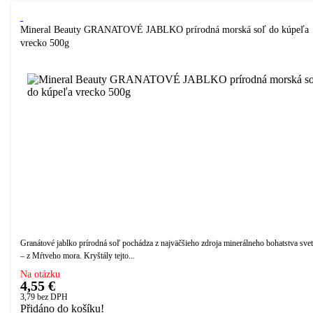
Mineral Beauty GRANATOVÉ JABLKO prírodná morská soľ do kúpeľa
vrecko 500g
Granátové jablko prírodná soľ pochádza z najväčšieho zdroja minerálneho bohatstva sve
– z Mŕtveho mora. Kryštály tejto...
Na otázku
4,55 €
3,79
bez DPH
Přidáno do košíku!