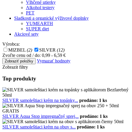
Vlhčené utierky
Alkohol testery
PET
Sladkosti a organické výživové doplnky
YUMEARTH
SUPER diet
Akciové sety
Výrobca:
MIZBEL
(2)
SILVER
(12)
Zvoľte cenu od / do:
0,99 - 6,59 €
Vymazať hodnoty
Zobrazit filtry
Top produkty
SILVER samoleštiaci krém na topánky...
prodáno: 1 ks
SILVER Aqua Stop impregnačný sprej...
prodáno: 1 ks
SILVER samoleštiaci krém na obuv s...
prodáno: 1 ks