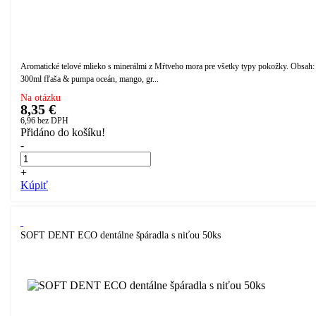
Aromatické telové mlieko s minerálmi z Mŕtveho mora pre všetky typy pokožky. Obsah:
300ml fľaša & pumpa oceán, mango, gr...
Na otázku
8,35 €
6,96
bez DPH
Přidáno do košíku!
-
+
Kúpiť
SOFT DENT ECO dentálne špáradla s niťou 50ks