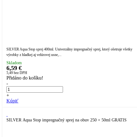
SILVER Aqua Stop sprej 400ml. Univerzálny impregnačný sprej, ktorý ošetruje všetky
výrobky z hladkej aj velúrovej usne,...
Skladom
6,59 €
5,49
bez DPH
Přidáno do košíku!
-
+
Kúpiť
SILVER Aqua Stop impregnačný sprej na obuv 250 + 50ml GRATIS