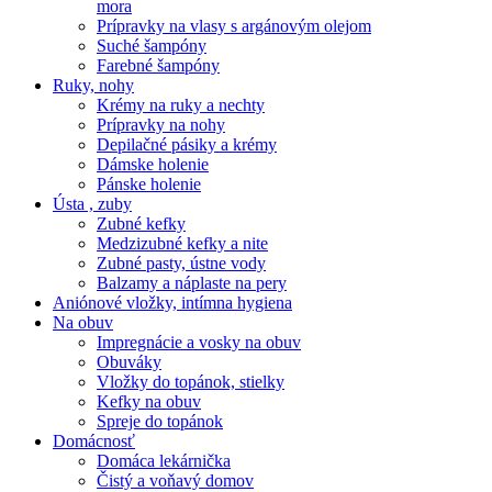
mora
Prípravky na vlasy s argánovým olejom
Suché šampóny
Farebné šampóny
Ruky, nohy
Krémy na ruky a nechty
Prípravky na nohy
Depilačné pásiky a krémy
Dámske holenie
Pánske holenie
Ústa , zuby
Zubné kefky
Medzizubné kefky a nite
Zubné pasty, ústne vody
Balzamy a náplaste na pery
Aniónové vložky, intímna hygiena
Na obuv
Impregnácie a vosky na obuv
Obuváky
Vložky do topánok, stielky
Kefky na obuv
Spreje do topánok
Domácnosť
Domáca lekárnička
Čistý a voňavý domov