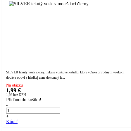
SILVER tekutý vosk čierny. Tekuté voskové leštidlo, ktoré vďaka prírodným voskom
dodáva obuvi z hladkej usne dokonalý le...
Na otázku
1,99 €
1,66
bez DPH
Přidáno do košíku!
-
+
Kúpiť