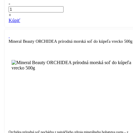
-
+
Kúpiť
Mineral Beauty ORCHIDEA prírodná morská soľ do kúpeľa vrecko 500g
Orchidea prírodná soľ pochádza z najväčšieho zdroja minerálneho bohatstva sveta – z