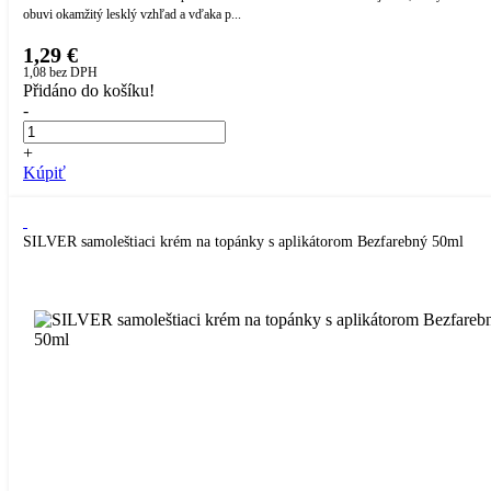
obuvi okamžitý lesklý vzhľad a vďaka p...
1,29 €
1,08
bez DPH
Přidáno do košíku!
-
+
Kúpiť
SILVER samoleštiaci krém na topánky s aplikátorom Bezfarebný 50ml