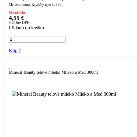
Mŕtveho mora. Kryštály tejto soli sú...
Na otázku
4,55 €
3,79
bez DPH
Přidáno do košíku!
-
+
Kúpiť
Mineral Beauty telové mlieko Mlieko a Med 300ml