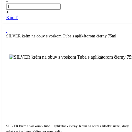
-
+
Kúpiť
SILVER krém na obuv s voskom Tuba s aplikátorom čierny 75ml
SILVER krém s voskom v tube + aplikátor - čierny. Krém na obuv z hladkej usne, ktorý
vďaka prírodným včelím voskom dodáv...