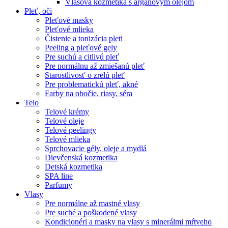
Vlasová kozmetika s argánovým olejom
Pleť, oči
Pleťové masky
Pleťové mlieka
Čistenie a tonizácia pleti
Peeling a pleťové gely
Pre suchú a citlivú pleť
Pre normálnu až zmiešanú pleť
Starostlivosť o zrelú pleť
Pre problematickú pleť, akné
Farby na obočie, riasy, séra
Telo
Telové krémy
Telové oleje
Telové peelingy
Telové mlieka
Sprchovacie gély, oleje a mydlá
Dievčenská kozmetika
Detská kozmetika
SPA line
Parfumy
Vlasy
Pre normálne až mastné vlasy
Pre suché a poškodené vlasy
Kondicionéri a masky na vlasy s minerálmi mŕtveho