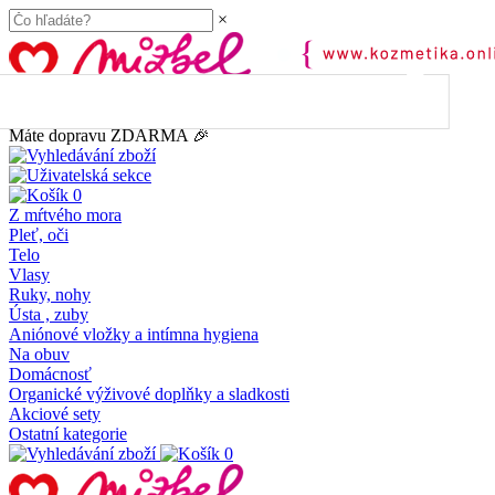
×
45.00
€
do dopravy
ZDARMA
Máte dopravu ZDARMA 🎉
0
Z mŕtvého mora
Pleť, oči
Telo
Vlasy
Ruky, nohy
Ústa , zuby
Aniónové vložky a intímna hygiena
Na obuv
Domácnosť
Organické výživové doplňky a sladkosti
Akciové sety
Ostatní kategorie
0