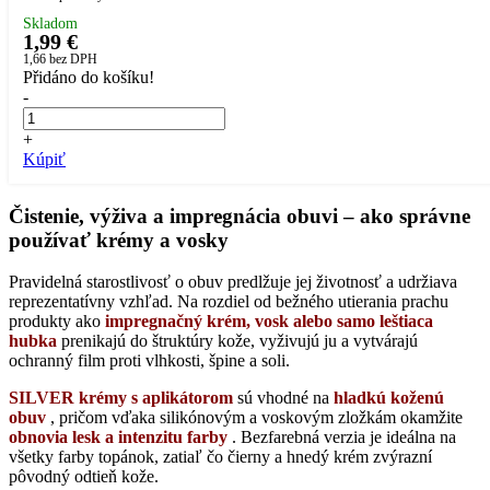
Skladom
1,99 €
1,66
bez DPH
Přidáno do košíku!
-
+
Kúpiť
Čistenie, výživa a impregnácia obuvi – ako správne
používať krémy a vosky
Pravidelná starostlivosť o obuv predlžuje jej životnosť a udržiava
reprezentatívny vzhľad. Na rozdiel od bežného utierania prachu
produkty ako
impregnačný krém, vosk alebo samo leštiaca
hubka
prenikajú do štruktúry kože, vyživujú ju a vytvárajú
ochranný film proti vlhkosti, špine a soli.
SILVER krémy s aplikátorom
sú vhodné na
hladkú koženú
obuv
, pričom vďaka silikónovým a voskovým zložkám okamžite
obnovia lesk a intenzitu farby
. Bezfarebná verzia je ideálna na
všetky farby topánok, zatiaľ čo čierny a hnedý krém zvýrazní
pôvodný odtieň kože.