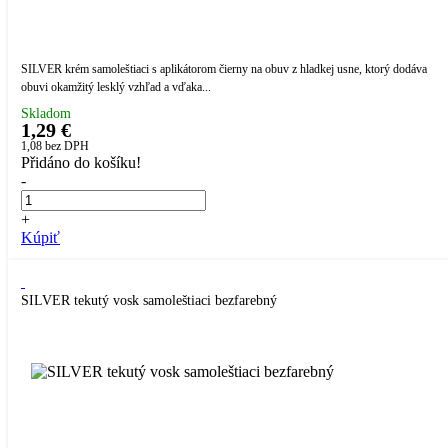
SILVER krém samoleštiaci s aplikátorom čierny na obuv z hladkej usne, ktorý dodáva
obuvi okamžitý lesklý vzhľad a vďaka...
Skladom
1,29 €
1,08
bez DPH
Přidáno do košíku!
-
+
Kúpiť
SILVER tekutý vosk samoleštiaci bezfarebný