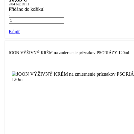
9,04
bez DPH
Přidáno do košíku!
-
+
Kúpiť
JOON VÝŽIVNÝ KRÉM na zmiernenie príznakov PSORIÁZY 120ml