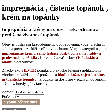
impregnácia , čistenie topánok ,
krém na topánky
Impregnácia a krémy na obuv – lesk, ochrana a
predĺžená životnosť topánok
Obuv je vystavená každodennému opotrebovaniu, vode, prachu či
soli – a preto si zaslúži spoľahlivú ochranu. V tejto kategórii nájdete
impregnačné krémy, samo leštiace vosky, ochranné hubky a
profesionálne leštidlá
, ktoré udržia vašu obuv
čistú, lesklú a
odolnú
voči vlhkosti.
Značky ako
SILVER
ponúkajú praktické balenia s aplikátorom,
vhodné pre každodenné použitie na
hladkú kožu, vojenskú obuv
aj turistické topánky
. Produkty sú dostupné v rôznych odtieňoch
– čierny, hnedý aj bezfarebný.
Zoradiť
Počet
Vypnúť všetky filtre