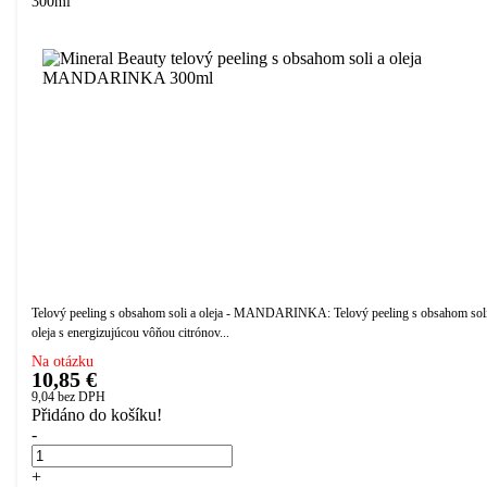
300ml
Telový peeling s obsahom soli a oleja - MANDARINKA: Telový peeling s obsahom soli
oleja s energizujúcou vôňou citrónov...
Na otázku
10,85 €
9,04
bez DPH
Přidáno do košíku!
-
+