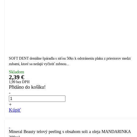
SOFT DENT dentálne špáradla s niťou 50ks k odstráneniu plaku z priestorov medzi
zubami, ktoré sa nedajú vyčistiť zubnou...
Skladom
2,39 €
1,99
bez DPH
Přidáno do košíku!
-
+
Kúpiť
Mineral Beauty telový peeling s obsahom soli a oleja MANDARINKA