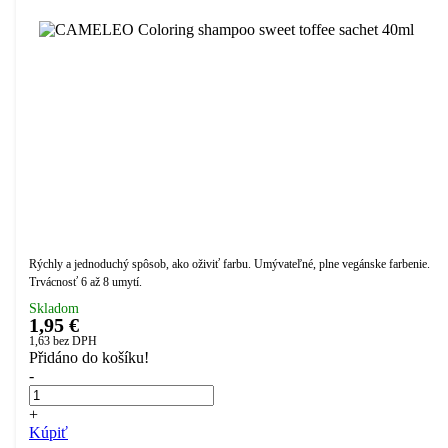
Rýchly a jednoduchý spôsob, ako oživiť farbu. Umývateľné, plne vegánske farbenie.
Trvácnosť 6 až 8 umytí.
Skladom
1,95 €
1,63
bez DPH
Přidáno do košíku!
-
+
Kúpiť