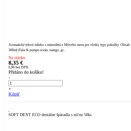
Aromatické telové mlieko s minerálmi z Mŕtveho mora pre všetky typy pokožky. Obsah:
300ml fľaša & pumpa oceán, mango, gr...
Na otázku
8,35 €
6,96
bez DPH
Přidáno do košíku!
-
+
Kúpiť
SOFT DENT ECO dentálne špáradla s niťou 50ks