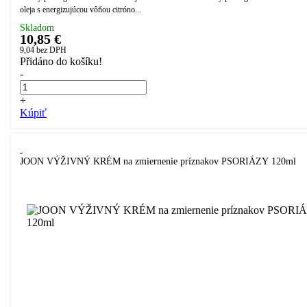
oleja s energizujúcou vôňou citróno...
Skladom
10,85 €
9,04
bez DPH
Přidáno do košíku!
-
+
Kúpiť
JOON VÝŽIVNÝ KRÉM na zmiernenie príznakov PSORIÁZY 120ml