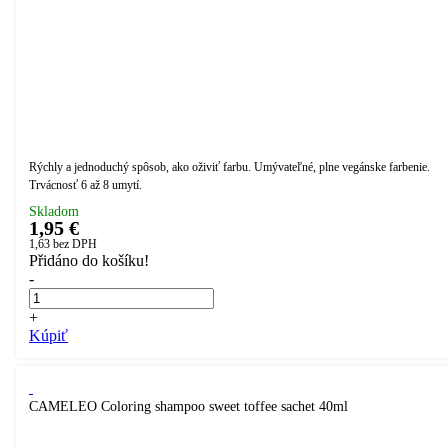
Rýchly a jednoduchý spôsob, ako oživiť farbu. Umývateľné, plne vegánske farbenie.
Trvácnosť 6 až 8 umytí.
Skladom
1,95 €
1,63
bez DPH
Přidáno do košíku!
-
+
Kúpiť
CAMELEO Coloring shampoo sweet toffee sachet 40ml