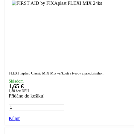
FLEXI náplasť Classic MIX Mix veľkostí a tvarov z priedušného...
Skladom
1,65 €
1,50
bez DPH
Přidáno do košíku!
-
+
Kúpiť