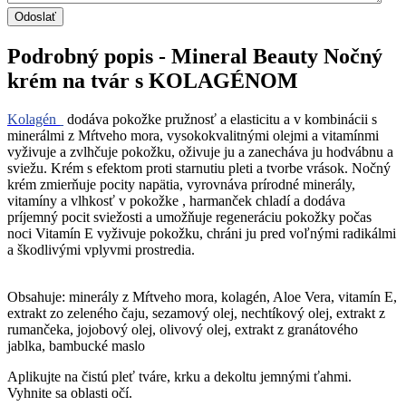
Podrobný popis - Mineral Beauty Nočný
krém na tvár s KOLAGÉNOM
Kolagén
dodáva pokožke pružnosť a elasticitu a v kombinácii s
minerálmi z Mŕtveho mora, vysokokvalitnými olejmi a vitamínmi
vyživuje a zvlhčuje pokožku, oživuje ju a zanecháva ju hodvábnu a
sviežu. Krém s efektom proti starnutiu pleti a tvorbe vrások. Nočný
krém zmierňuje pocity napätia, vyrovnáva prírodné minerály,
vitamíny a vlhkosť v pokožke , harmanček chladí a dodáva
príjemný pocit sviežosti a umožňuje regeneráciu pokožky počas
noci Vitamín E vyživuje pokožku, chráni ju pred voľnými radikálmi
a škodlivými vplyvmi prostredia.
Obsahuje: minerály z Mŕtveho mora, kolagén, Aloe Vera, vitamín E,
extrakt zo zeleného čaju, sezamový olej, nechtíkový olej, extrakt z
rumančeka, jojobový olej, olivový olej, extrakt z granátového
jablka, bambucké maslo
Aplikujte na čistú pleť tváre, krku a dekoltu jemnými ťahmi.
Vyhnite sa oblasti očí.