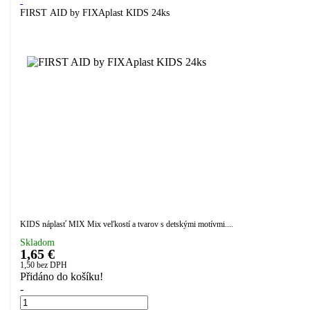
FIRST AID by FIXAplast KIDS 24ks
KIDS náplasť MIX Mix veľkostí a tvarov s detskými motívmi....
Skladom
1,65 €
1,50
bez DPH
Přidáno do košíku!
-