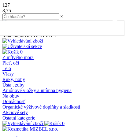
127
8,75
×
45.00
€
do dopravy
ZDARMA
Máte dopravu ZDARMA 🎉
0
Z mŕtvého mora
Pleť, oči
Telo
Vlasy
Ruky, nohy
Ústa , zuby
Aniónové vložky a intímna hygiena
Na obuv
Domácnosť
Organické výživové doplňky a sladkosti
Akciové sety
Ostatní kategorie
0