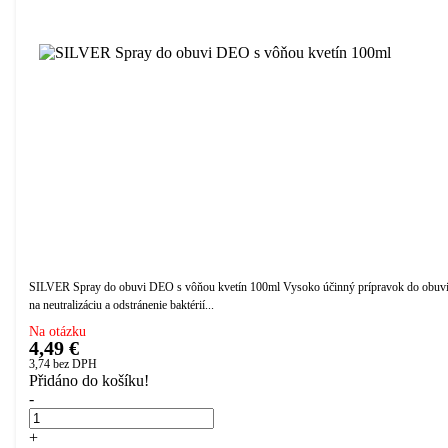
SILVER Spray do obuvi DEO s vôňou kvetín 100ml Vysoko účinný prípravok do obuv
na neutralizáciu a odstránenie baktérií...
Na otázku
4,49 €
3,74
bez DPH
Přidáno do košíku!
-
+