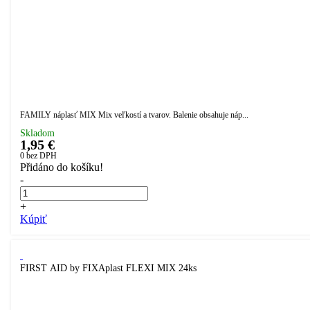
FAMILY náplasť MIX Mix veľkostí a tvarov. Balenie obsahuje náp...
Skladom
1,95 €
0
bez DPH
Přidáno do košíku!
-
+
Kúpiť
FIRST AID by FIXAplast FLEXI MIX 24ks