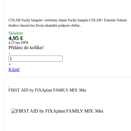
COLAB Suchý šampón+ extrémny objem Suchý šampón COLAB+ Extreme Volume
dodáva vlasom bez života okamžitú podporu chrbta...
Skladom
4,95 €
4,13
bez DPH
Přidáno do košíku!
-
+
Kúpiť
FIRST AID by FIXAplast FAMILY MIX 36ks