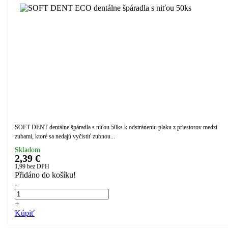
SOFT DENT dentálne špáradla s niťou 50ks k odstráneniu plaku z priestorov medzi
zubami, ktoré sa nedajú vyčistiť zubnou...
Skladom
2,39 €
1,99
bez DPH
Přidáno do košíku!
-
+
Kúpiť