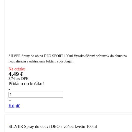
SILVER Spray do obuvi DEO SPORT 100ml Vysoko účinný prípravok do obuvi na
neutralizáciu a odstránenie baktérií spôsobujú...
Na otázku
4,49 €
3,74
bez DPH
Přidáno do košíku!
-
+
Kúpiť
SILVER Spray do obuvi DEO s vôňou kvetín 100ml