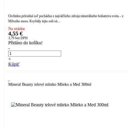
Orchidea prírodná soľ pochádza z najväčšieho zdroja minerálneho bohatstva sveta – z
Mŕtveho mora. Kryštály tejto soli sú...
Na otázku
4,55 €
3,79
bez DPH
Přidáno do košíku!
-
+
Kúpiť
Mineral Beauty telové mlieko Mlieko a Med 300ml