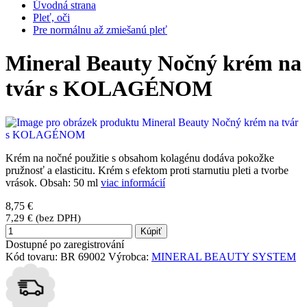
Úvodná strana
Pleť, oči
Pre normálnu až zmiešanú pleť
Mineral Beauty Nočný krém na
tvár s KOLAGÉNOM
Krém na nočné použitie s obsahom kolagénu dodáva pokožke
pružnosť a elasticitu. Krém s efektom proti starnutiu pleti a tvorbe
vrások. Obsah: 50 ml
viac informácií
8,75 €
7,29 € (bez DPH)
Kúpiť
Dostupné po zaregistrování
Kód tovaru:
BR 69002
Výrobca:
MINERAL BEAUTY SYSTEM