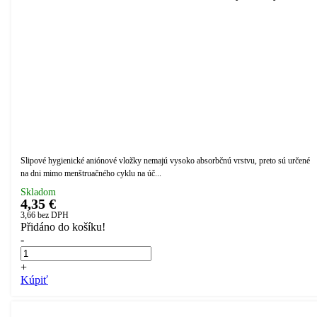
Slipové hygienické aniónové vložky nemajú vysoko absorbčnú vrstvu, preto sú určené
na dni mimo menštruačného cyklu na úč...
Skladom
4,35 €
3,66
bez DPH
Přidáno do košíku!
-
+
Kúpiť