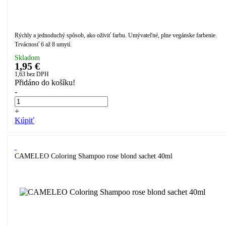
Rýchly a jednoduchý spôsob, ako oživiť farbu. Umývateľné, plne vegánske farbenie.
Trvácnosť 6 až 8 umytí.
Skladom
1,95 €
1,63
bez DPH
Přidáno do košíku!
-
+
Kúpiť
CAMELEO Coloring Shampoo rose blond sachet 40ml