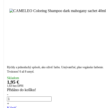
Rýchly a jednoduchý spôsob, ako oživiť farbu. Umývateľné, plne vegánske farbenie.
Trvácnosť 6 až 8 umytí.
Skladom
1,95 €
1,63
bez DPH
Přidáno do košíku!
-
+
Kúpiť