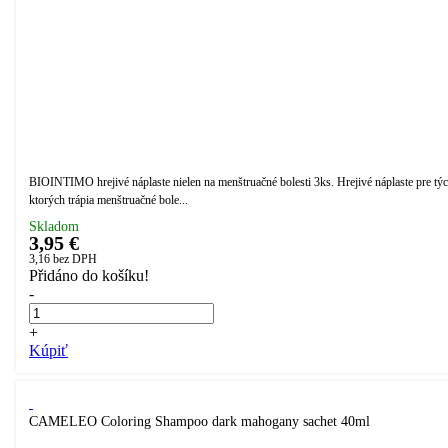
BIOINTIMO hrejivé náplaste nielen na menštruačné bolesti 3ks. Hrejivé náplaste pre týc
ktorých trápia menštruačné bole...
Skladom
3,95 €
3,16
bez DPH
Přidáno do košíku!
-
+
Kúpiť
CAMELEO Coloring Shampoo dark mahogany sachet 40ml