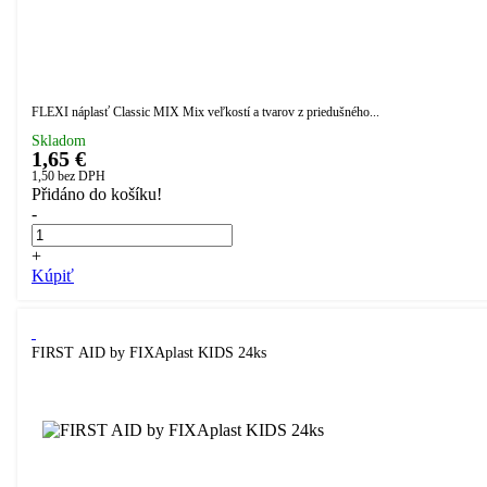
FLEXI náplasť Classic MIX Mix veľkostí a tvarov z priedušného...
Skladom
1,65 €
1,50
bez DPH
Přidáno do košíku!
-
+
Kúpiť
FIRST AID by FIXAplast KIDS 24ks