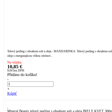
Telový peeling s obsahom soli a oleja - MANDARINKA: Telový peeling s obsahom soli
oleja s energizujúcou vôňou citrónov...
Na otázku
10,85 €
9,04
bez DPH
Přidáno do košíku!
-
+
Kúpiť
Mineral Beauty telový peeling s obsahom soli a oleja BIELY KVET 300