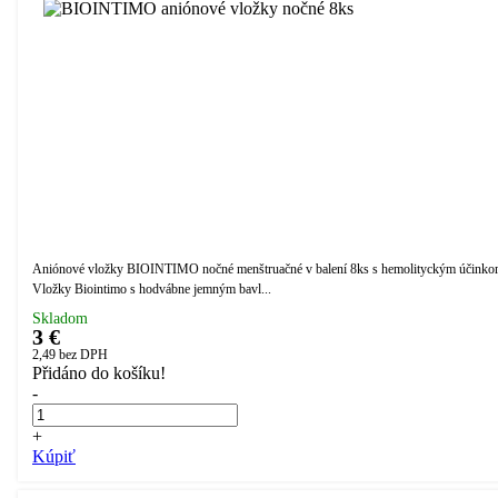
Aniónové vložky BIOINTIMO nočné menštruačné v balení 8ks s hemolityckým účinko
Vložky Biointimo s hodvábne jemným bavl...
Skladom
3 €
2,49
bez DPH
Přidáno do košíku!
-
+
Kúpiť