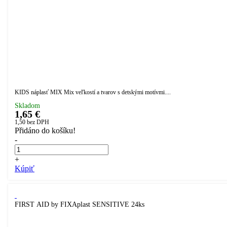
KIDS náplasť MIX Mix veľkostí a tvarov s detskými motívmi....
Skladom
1,65 €
1,50
bez DPH
Přidáno do košíku!
-
+
Kúpiť
FIRST AID by FIXAplast SENSITIVE 24ks