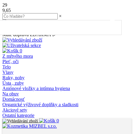
29
9,65
×
45.00
€
do dopravy
ZDARMA
Máte dopravu ZDARMA 🎉
0
Z mŕtvého mora
Pleť, oči
Telo
Vlasy
Ruky, nohy
Ústa , zuby
Aniónové vložky a intímna hygiena
Na obuv
Domácnosť
Organické výživové doplňky a sladkosti
Akciové sety
Ostatní kategorie
0