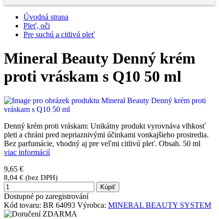
Úvodná strana
Pleť, oči
Pre suchú a citlivú pleť
Mineral Beauty Denný krém
proti vráskam s Q10 50 ml
Denný krém proti vráskam: Unikátny produkt vyrovnáva vlhkosť
pleti a chráni pred nepriaznivými účinkami vonkajšieho prostredia.
Bez parfumácie, vhodný aj pre veľmi citlivú pleť. Obsah. 50 ml
viac informácií
9,65 €
8,04 € (bez DPH)
Kúpiť
Dostupné po zaregistrování
Kód tovaru:
BR 64093
Výrobca:
MINERAL BEAUTY SYSTEM