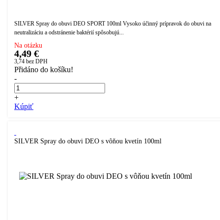
SILVER Spray do obuvi DEO SPORT 100ml Vysoko účinný prípravok do obuvi na
neutralizáciu a odstránenie baktérií spôsobujú...
Na otázku
4,49 €
3,74
bez DPH
Přidáno do košíku!
-
+
Kúpiť
SILVER Spray do obuvi DEO s vôňou kvetín 100ml