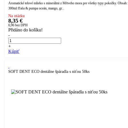
Aromatické telové mlieko s minerálmi z Mŕtveho mora pre všetky typy pokožky. Obsah:
300ml fľaša & pumpa oceán, mango, gr...
Na otázku
8,35 €
6,96
bez DPH
Přidáno do košíku!
-
+
Kúpiť
SOFT DENT ECO dentálne špáradla s niťou 50ks