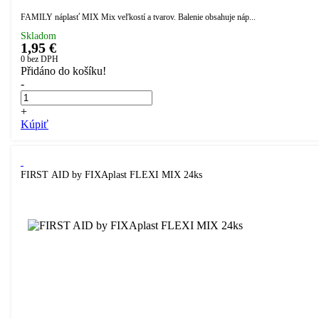
FAMILY náplasť MIX Mix veľkostí a tvarov. Balenie obsahuje náp...
Skladom
1,95 €
0
bez DPH
Přidáno do košíku!
-
+
Kúpiť
FIRST AID by FIXAplast FLEXI MIX 24ks