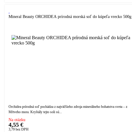
Mineral Beauty ORCHIDEA prírodná morská soľ do kúpeľa vrecko 500g
Orchidea prírodná soľ pochádza z najväčšieho zdroja minerálneho bohatstva sveta – z
Mŕtveho mora. Kryštály tejto soli sú...
Na otázku
4,55 €
3,79
bez DPH