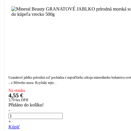
Granátové jablko prírodná soľ pochádza z najväčšieho zdroja minerálneho bohatstva sve
– z Mŕtveho mora. Kryštály tejto...
Na otázku
4,55 €
3,79
bez DPH
Přidáno do košíku!
-
+
Kúpiť