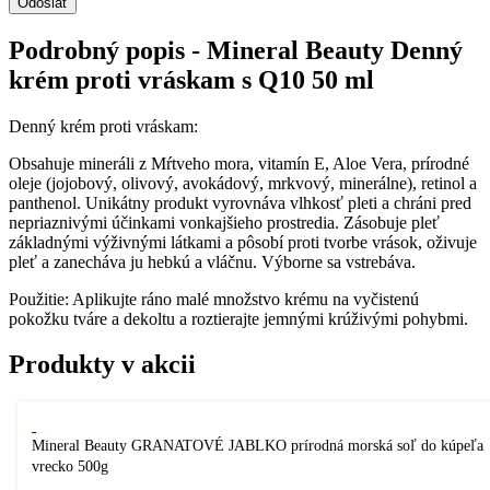
Podrobný popis - Mineral Beauty Denný
krém proti vráskam s Q10 50 ml
Denný krém proti vráskam:
Obsahuje mineráli z Mŕtveho mora, vitamín E, Aloe Vera, prírodné
oleje (jojobový, olivový, avokádový, mrkvový, minerálne), retinol a
panthenol. Unikátny produkt vyrovnáva vlhkosť pleti a chráni pred
nepriaznivými účinkami vonkajšieho prostredia. Zásobuje pleť
základnými výživnými látkami a pôsobí proti tvorbe vrások, oživuje
pleť a zanecháva ju hebkú a vláčnu. Výborne sa vstrebáva.
Použitie: Aplikujte ráno malé množstvo krému na vyčistenú
pokožku tváre a dekoltu a roztierajte jemnými krúživými pohybmi.
Produkty v akcii
Mineral Beauty GRANATOVÉ JABLKO prírodná morská soľ do kúpeľa
vrecko 500g