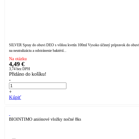
SILVER Spray do obuvi DEO s vôňou kvetín 100ml Vysoko účinný prípravok do obuv
na neutralizáciu a odstránenie baktérií...
Na otázku
4,49 €
3,74
bez DPH
Přidáno do košíku!
-
+
Kúpiť
BIOINTIMO aniónové vložky nočné 8ks