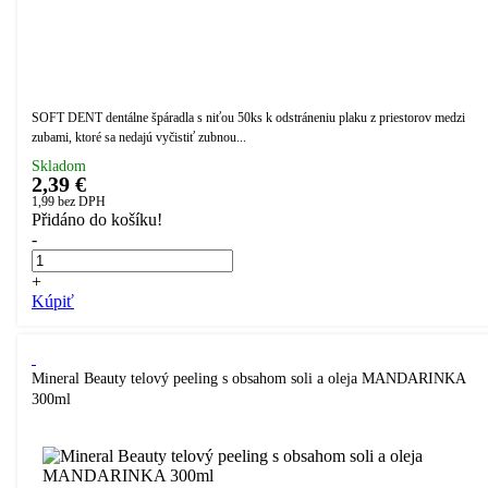
SOFT DENT dentálne špáradla s niťou 50ks k odstráneniu plaku z priestorov medzi
zubami, ktoré sa nedajú vyčistiť zubnou...
Skladom
2,39 €
1,99
bez DPH
Přidáno do košíku!
-
+
Kúpiť
Mineral Beauty telový peeling s obsahom soli a oleja MANDARINKA
300ml