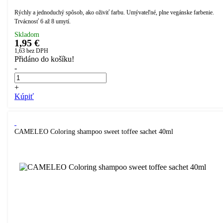
Rýchly a jednoduchý spôsob, ako oživiť farbu. Umývateľné, plne vegánske farbenie.
Trvácnosť 6 až 8 umytí.
Skladom
1,95 €
1,63
bez DPH
Přidáno do košíku!
-
+
Kúpiť
CAMELEO Coloring shampoo sweet toffee sachet 40ml