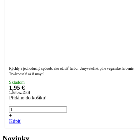
Rýchly a jednoduchý spôsob, ako oživiť farbu. Umývateľné, plne vegánske farbenie.
Trvácnosť 6 až 8 umytí.
Skladom
1,95 €
1,63
bez DPH
Přidáno do košíku!
-
+
Kúpiť
Novinky