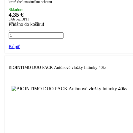
kroré chcú maximálnu ochranu...
Skladom
4,35 €
3,66
bez DPH
Přidáno do košíku!
-
+
Kúpiť
BIOINTIMO DUO PACK Aniónové vložky Intimky 40ks