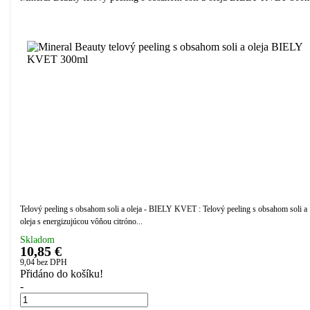
Telový peeling s obsahom soli a oleja - BIELY KVET : Telový peeling s obsahom soli a
oleja s energizujúcou vôňou citróno...
Skladom
10,85 €
9,04
bez DPH
Přidáno do košíku!
-