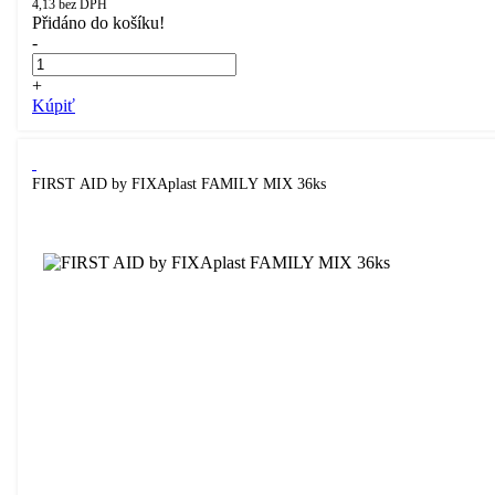
4,13
bez DPH
Přidáno do košíku!
-
+
Kúpiť
FIRST AID by FIXAplast FAMILY MIX 36ks