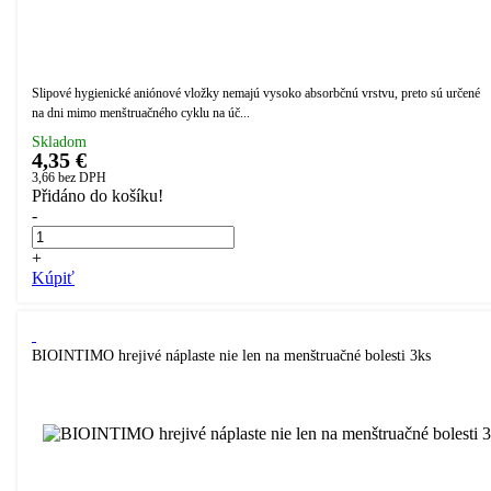
Slipové hygienické aniónové vložky nemajú vysoko absorbčnú vrstvu, preto sú určené
na dni mimo menštruačného cyklu na úč...
Skladom
4,35 €
3,66
bez DPH
Přidáno do košíku!
-
+
Kúpiť
BIOINTIMO hrejivé náplaste nie len na menštruačné bolesti 3ks