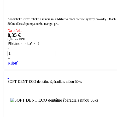
Aromatické telové mlieko s minerálmi z Mŕtveho mora pre všetky typy pokožky. Obsah:
300ml fľaša & pumpa oceán, mango, gr...
Na otázku
8,35 €
6,96
bez DPH
Přidáno do košíku!
-
+
Kúpiť
SOFT DENT ECO dentálne špáradla s niťou 50ks