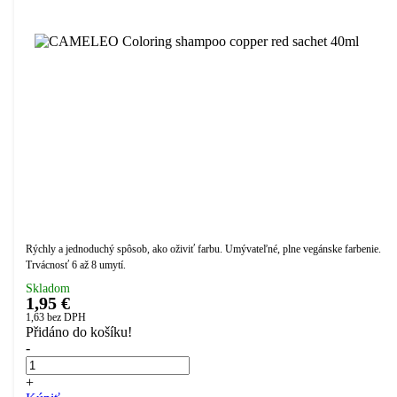
Rýchly a jednoduchý spôsob, ako oživiť farbu. Umývateľné, plne vegánske farbenie.
Trvácnosť 6 až 8 umytí.
Skladom
1,95 €
1,63
bez DPH
Přidáno do košíku!
-
+