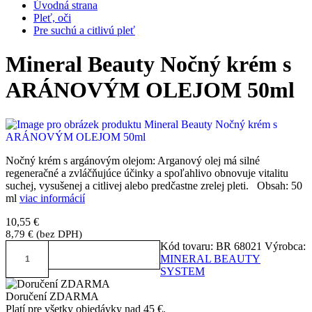
Úvodná strana
Pleť, oči
Pre suchú a citlivú pleť
Mineral Beauty Nočný krém s
ARÁNOVÝM OLEJOM 50ml
Nočný krém s argánovým olejom: Arganový olej má silné
regeneračné a zvláčňujúce účinky a spoľahlivo obnovuje vitalitu
suchej, vysušenej a citlivej alebo predčastne zrelej pleti. Obsah: 50
ml
viac informácií
10,55 €
8,79 € (bez DPH)
Kód tovaru:
BR 68021
Výrobca:
KÚPIŤ
MINERAL BEAUTY
SYSTEM
Doručení ZDARMA
Platí pre všetky objedávky nad 45 €.