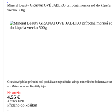
Mineral Beauty GRANATOVÉ JABLKO prírodná morská soľ do kúpeľa
vrecko 500g
Granátové jablko prírodná soľ pochádza z najväčšieho zdroja minerálneho bohatstva sve
– z Mŕtveho mora. Kryštály tejto...
Na otázku
4,55 €
3,79
bez DPH
Přidáno do košíku!
-