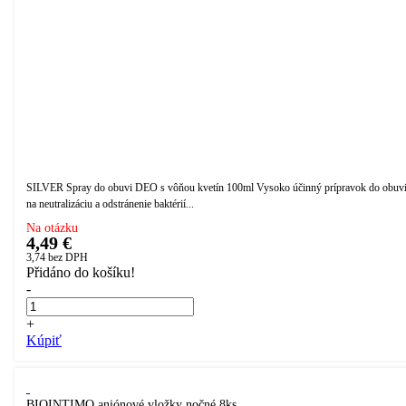
SILVER Spray do obuvi DEO s vôňou kvetín 100ml Vysoko účinný prípravok do obuv
na neutralizáciu a odstránenie baktérií...
Na otázku
4,49 €
3,74
bez DPH
Přidáno do košíku!
-
+
Kúpiť
BIOINTIMO aniónové vložky nočné 8ks