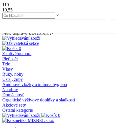
119
10,55
×
45.00
€
do dopravy
ZDARMA
Máte dopravu ZDARMA 🎉
0
Z mŕtvého mora
Pleť, oči
Telo
Vlasy
Ruky, nohy
Ústa , zuby
Aniónové vložky a intímna hygiena
Na obuv
Domácnosť
Organické výživové doplňky a sladkosti
Akciové sety
Ostatní kategorie
0