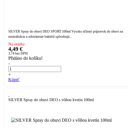
SILVER Spray do obuvi DEO SPORT 100ml Vysoko účinný prípravok do obuvi na
neutralizáciu a odstránenie baktérií spôsobujú...
Na otázku
4,49 €
3,74
bez DPH
Přidáno do košíku!
-
+
Kúpiť
SILVER Spray do obuvi DEO s vôňou kvetín 100ml