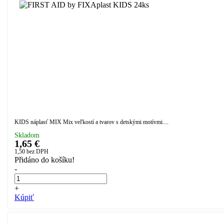
KIDS náplasť MIX Mix veľkostí a tvarov s detskými motívmi....
Skladom
1,65 €
1,50
bez DPH
Přidáno do košíku!
-
+
Kúpiť