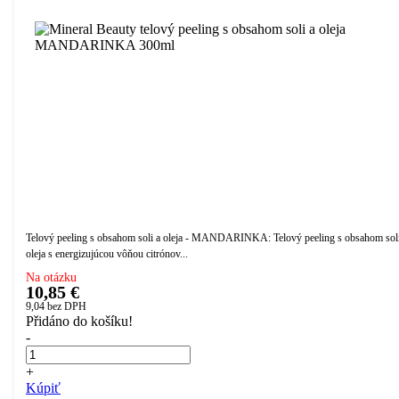
Telový peeling s obsahom soli a oleja - MANDARINKA: Telový peeling s obsahom soli
oleja s energizujúcou vôňou citrónov...
Na otázku
10,85 €
9,04
bez DPH
Přidáno do košíku!
-
+
Kúpiť