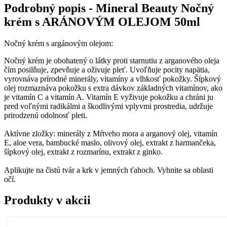
Podrobný popis - Mineral Beauty Nočný
krém s ARÁNOVÝM OLEJOM 50ml
Nočný krém s argánovým olejom:
Nočný krém je obohatený o látky proti starnutiu z arganového oleja
čím posilňuje, zpevňuje a oživuje pleť. Uvoľňuje pocity napätia,
vyrovnáva prírodné minerály, vitamíny a vlhkosť pokožky. Šípkový
olej rozmaznáva pokožku s extra dávkov základných vitamínov, ako
je vitamín C a vitamín A. Vitamín E vyživuje pokožku a chráni ju
pred voľnými radikálmi a škodlivými vplyvmi prostredia, udržuje
prirodzenú odolnosť pleti.
Aktívne zložky: minerály z Mŕtveho mora a arganový olej, vitamín
E, aloe vera, bambucké maslo, olivový olej, extrakt z harmančeka,
šípkový olej, extrakt z rozmarínu, extrakt z ginko.
Aplikujte na čistú tvár a krk v jemných ťahoch. Vyhnite sa oblasti
očí.
Produkty v akcii