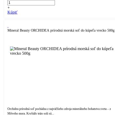
+
Kúpiť
Mineral Beauty ORCHIDEA prírodná morská soľ do kúpeľa vrecko 500g
Orchidea prírodná soľ pochádza z najväčšieho zdroja minerálneho bohatstva sveta – z
Mŕtveho mora. Kryštály tejto soli sú...