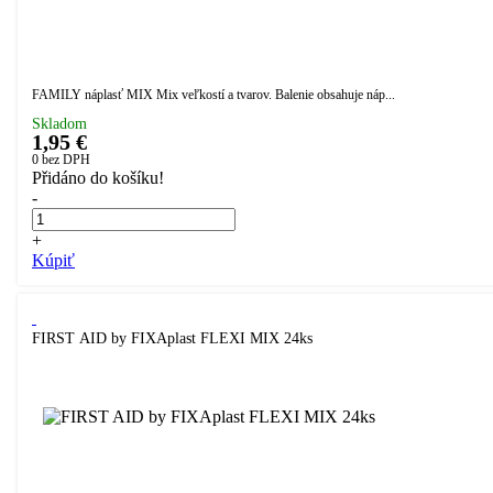
FAMILY náplasť MIX Mix veľkostí a tvarov. Balenie obsahuje náp...
Skladom
1,95 €
0
bez DPH
Přidáno do košíku!
-
+
Kúpiť
FIRST AID by FIXAplast FLEXI MIX 24ks