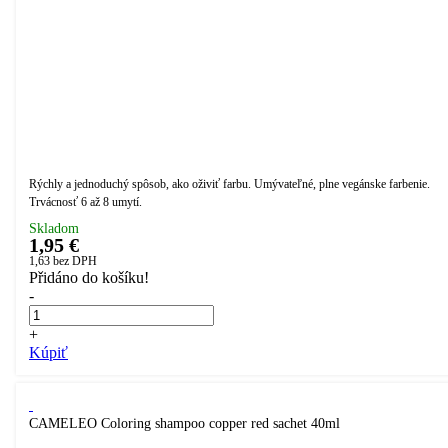
Rýchly a jednoduchý spôsob, ako oživiť farbu. Umývateľné, plne vegánske farbenie.
Trvácnosť 6 až 8 umytí.
Skladom
1,95 €
1,63
bez DPH
Přidáno do košíku!
-
+
Kúpiť
CAMELEO Coloring shampoo copper red sachet 40ml