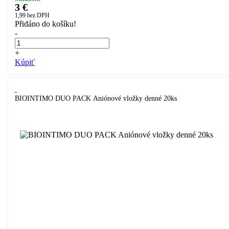
3 €
1,99
bez DPH
Přidáno do košíku!
-
+
Kúpiť
BIOINTIMO DUO PACK Aniónové vložky denné 20ks