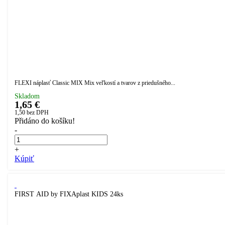
FLEXI náplasť Classic MIX Mix veľkostí a tvarov z priedušného...
Skladom
1,65 €
1,50
bez DPH
Přidáno do košíku!
-
+
Kúpiť
FIRST AID by FIXAplast KIDS 24ks