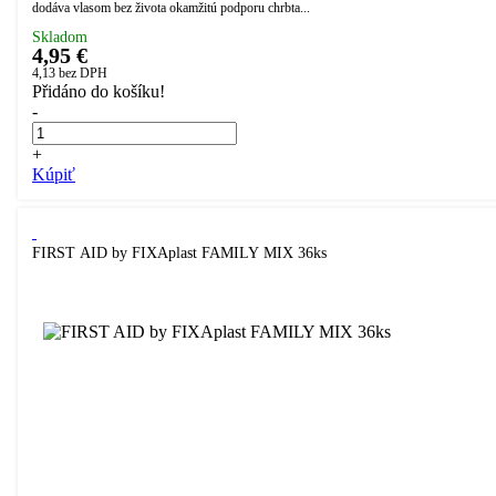
dodáva vlasom bez života okamžitú podporu chrbta...
Skladom
4,95 €
4,13
bez DPH
Přidáno do košíku!
-
+
Kúpiť
FIRST AID by FIXAplast FAMILY MIX 36ks