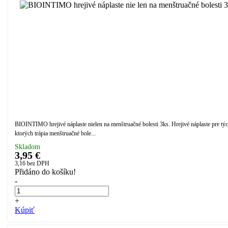
BIOINTIMO hrejivé náplaste nielen na menštruačné bolesti 3ks. Hrejivé náplaste pre týc
ktorých trápia menštruačné bole...
Skladom
3,95 €
3,16
bez DPH
Přidáno do košíku!
-
+
Kúpiť