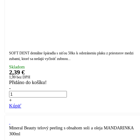
SOFT DENT dentálne špáradla s niťou 50ks k odstráneniu plaku z priestorov medzi
zubami, ktoré sa nedajú vyčistiť zubnou...
Skladom
2,39 €
1,99
bez DPH
Přidáno do košíku!
-
+
Kúpiť
Mineral Beauty telový peeling s obsahom soli a oleja MANDARINKA
300ml