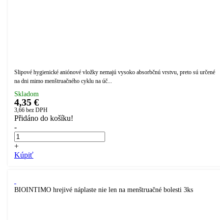
Slipové hygienické aniónové vložky nemajú vysoko absorbčnú vrstvu, preto sú určené
na dni mimo menštruačného cyklu na úč...
Skladom
4,35 €
3,66
bez DPH
Přidáno do košíku!
-
+
Kúpiť
BIOINTIMO hrejivé náplaste nie len na menštruačné bolesti 3ks