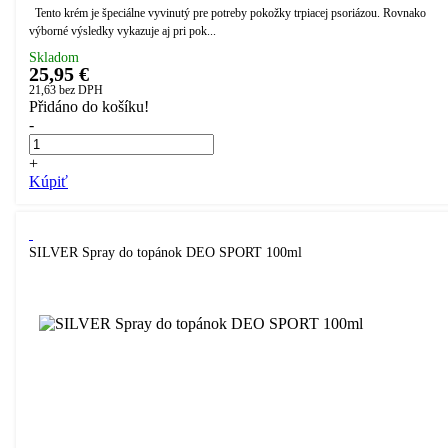
Tento krém je špeciálne vyvinutý pre potreby pokožky trpiacej psoriázou. Rovnako
výborné výsledky vykazuje aj pri pok...
Skladom
25,95 €
21,63
bez DPH
Přidáno do košíku!
-
+
Kúpiť
SILVER Spray do topánok DEO SPORT 100ml