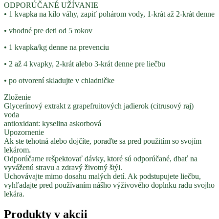
ODPORÚČANÉ UŽÍVANIE
• 1 kvapka na kilo váhy, zapiť pohárom vody, 1-krát až 2-krát denne
• vhodné pre deti od 5 rokov
• 1 kvapka/kg denne na prevenciu
• 2 až 4 kvapky, 2-krát alebo 3-krát denne pre liečbu
• po otvorení skladujte v chladničke
Zloženie
Glycerínový extrakt z grapefruitových jadierok (citrusový raj)
voda
antioxidant: kyselina askorbová
Upozornenie
Ak ste tehotná alebo dojčíte, poraďte sa pred použitím so svojím
lekárom.
Odporúčame rešpektovať dávky, ktoré sú odporúčané, dbať na
vyváženú stravu a zdravý životný štýl.
Uchovávajte mimo dosahu malých detí. Ak podstupujete liečbu,
vyhľadajte pred používaním nášho výživového doplnku radu svojho
lekára.
Produkty v akcii