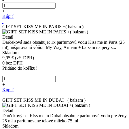
+
Kúpiť
GIFT SET KISS ME IN PARIS +( balzam )
Detail
Darčeková sada obsahuje: 1x parfumovú vodu Kiss me in Paris (25
ml), inšpirovanú vôňou My Way, Armani + balzam na pery s...
Skladom
9,95 €
(vč. DPH)
0
bez DPH
Přidáno do košíku!
-
+
Kúpiť
GIFT SET KISS ME IN DUBAI +( balzam )
Detail
Darčekový set Kiss me in Dubai obsahuje parfumovú vodu pre ženy
25 ml a parfumované telové mlieko 75 ml
Skladom