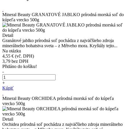
Mineral Beauty GRANATOVÉ JABLKO prírodná morská soľ do
kúpeľa vrecko 500g
Detail
Granátové jablko prírodná soľ pochádza z najväčšieho zdroja
minerálneho bohatstva sveta – z Mŕtveho mora. Kryštály tejto...
Na otázku
4,55 €
(vč. DPH)
3,79
bez DPH
Přidáno do košíku!
-
+
Kúpiť
Mineral Beauty ORCHIDEA prírodná morská soľ do kúpeľa
vrecko 500g
Detail
Orchidea prírodná soľ pochádza z najväčšieho zdroja minerálneho