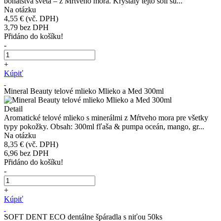
bohatstva sveta – z Mŕtveho mora. Kryštály tejto soli sú...
Na otázku
4,55 €
(vč. DPH)
3,79
bez DPH
Přidáno do košíku!
-
+
Kúpiť
Mineral Beauty telové mlieko Mlieko a Med 300ml
Detail
Aromatické telové mlieko s minerálmi z Mŕtveho mora pre všetky
typy pokožky. Obsah: 300ml fľaša & pumpa oceán, mango, gr...
Na otázku
8,35 €
(vč. DPH)
6,96
bez DPH
Přidáno do košíku!
-
+
Kúpiť
SOFT DENT ECO dentálne špáradla s niťou 50ks