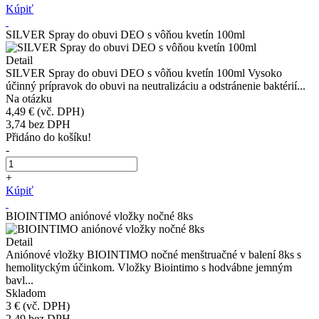
Kúpiť
SILVER Spray do obuvi DEO s vôňou kvetín 100ml
Detail
SILVER Spray do obuvi DEO s vôňou kvetín 100ml Vysoko
účinný prípravok do obuvi na neutralizáciu a odstránenie baktérií...
Na otázku
4,49 €
(vč. DPH)
3,74
bez DPH
Přidáno do košíku!
-
+
Kúpiť
BIOINTIMO aniónové vložky nočné 8ks
Detail
Aniónové vložky BIOINTIMO nočné menštruačné v balení 8ks s
hemolityckým účinkom. Vložky Biointimo s hodvábne jemným
bavl...
Skladom
3 €
(vč. DPH)
2,49
bez DPH