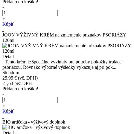
Přidáno do košíku!
-
+
Kúpiť
JOON VÝŽIVNÝ KRÉM na zmiernenie príznakov PSORIÁZY
120ml
Detail
Tento krém je špeciálne vyvinutý pre potreby pokožky trpiacej
psoriázou. Rovnako výborné výsledky vykazuje aj pri pok...
Skladom
25,95 €
(vč. DPH)
21,63
bez DPH
Přidáno do košíku!
-
+
Kúpiť
BIO artičoka - výživový doplnok
Detail