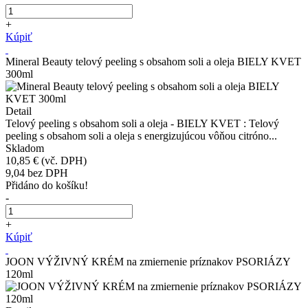
+
Kúpiť
Mineral Beauty telový peeling s obsahom soli a oleja BIELY KVET
300ml
Detail
Telový peeling s obsahom soli a oleja - BIELY KVET : Telový
peeling s obsahom soli a oleja s energizujúcou vôňou citróno...
Skladom
10,85 €
(vč. DPH)
9,04
bez DPH
Přidáno do košíku!
-
+
Kúpiť
JOON VÝŽIVNÝ KRÉM na zmiernenie príznakov PSORIÁZY
120ml