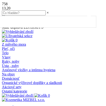
758
13,20
×
45.00
€
do dopravy
ZDARMA
Máte dopravu ZDARMA 🎉
0
Z mŕtvého mora
Pleť, oči
Telo
Vlasy
Ruky, nohy
Ústa , zuby
Aniónové vložky a intímna hygiena
Na obuv
Domácnosť
Organické výživové doplňky a sladkosti
Akciové sety
Ostatní kategorie
0