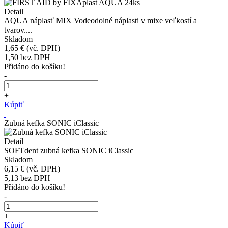
Detail
AQUA náplasť MIX Vodeodolné náplasti v mixe veľkostí a
tvarov....
Skladom
1,65 €
(vč. DPH)
1,50
bez DPH
Přidáno do košíku!
-
+
Kúpiť
Zubná kefka SONIC iClassic
Detail
SOFTdent zubná kefka SONIC iClassic
Skladom
6,15 €
(vč. DPH)
5,13
bez DPH
Přidáno do košíku!
-
+
Kúpiť