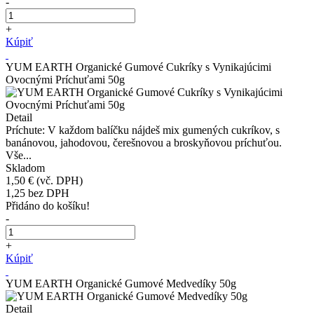
-
+
Kúpiť
YUM EARTH Organické Gumové Cukríky s Vynikajúcimi
Ovocnými Príchuťami 50g
Detail
Príchute: V každom balíčku nájdeš mix gumených cukríkov, s
banánovou, jahodovou, čerešnovou a broskyňovou príchuťou.
Vše...
Skladom
1,50 €
(vč. DPH)
1,25
bez DPH
Přidáno do košíku!
-
+
Kúpiť
YUM EARTH Organické Gumové Medvedíky 50g
Detail