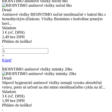
BIOINTIMO aniónové vložky nočné 8ks
Detail
Aniónové vložky BIOINTIMO nočné menštruačné v balení 8ks s
hemolityckým účinkom. Vložky Biointimo s hodvábne jemným
bavl...
Skladom
3 €
(vč. DPH)
2,49
bez DPH
Přidáno do košíku!
-
+
Kúpiť
BIOINTIMO aniónové vložky intimky 20ks
Detail
Slipové hygienické aniónové vložky nemajú vysoko absorbčnú
vrstvu, preto sú určené na dni mimo menštruačného cyklu na úč...
Skladom
3 €
(vč. DPH)
1,99
bez DPH
Přidáno do košíku!
-