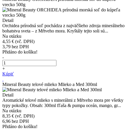
vrecko 500g
Detail
Orchidea prírodná soľ pochádza z najväčšieho zdroja minerálneho
bohatstva sveta – z Mŕtveho mora. Kryštály tejto soli sú...
Na otázku
4,55 €
(vč. DPH)
3,79
bez DPH
Přidáno do košíku!
-
+
Kúpiť
Mineral Beauty telové mlieko Mlieko a Med 300ml
Detail
Aromatické telové mlieko s minerálmi z Mŕtveho mora pre všetky
typy pokožky. Obsah: 300ml fľaša & pumpa oceán, mango, gr...
Na otázku
8,35 €
(vč. DPH)
6,96
bez DPH
Přidáno do košíku!