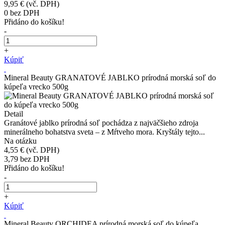
9,95 €
(vč. DPH)
0
bez DPH
Přidáno do košíku!
-
+
Kúpiť
Mineral Beauty GRANATOVÉ JABLKO prírodná morská soľ do
kúpeľa vrecko 500g
Detail
Granátové jablko prírodná soľ pochádza z najväčšieho zdroja
minerálneho bohatstva sveta – z Mŕtveho mora. Kryštály tejto...
Na otázku
4,55 €
(vč. DPH)
3,79
bez DPH
Přidáno do košíku!
-
+
Kúpiť
Mineral Beauty ORCHIDEA prírodná morská soľ do kúpeľa