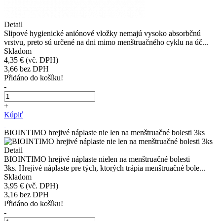
Detail
Slipové hygienické aniónové vložky nemajú vysoko absorbčnú
vrstvu, preto sú určené na dni mimo menštruačného cyklu na úč...
Skladom
4,35 €
(vč. DPH)
3,66
bez DPH
Přidáno do košíku!
-
+
Kúpiť
BIOINTIMO hrejivé náplaste nie len na menštruačné bolesti 3ks
Detail
BIOINTIMO hrejivé náplaste nielen na menštruačné bolesti
3ks. Hrejivé náplaste pre tých, ktorých trápia menštruačné bole...
Skladom
3,95 €
(vč. DPH)
3,16
bez DPH
Přidáno do košíku!
-