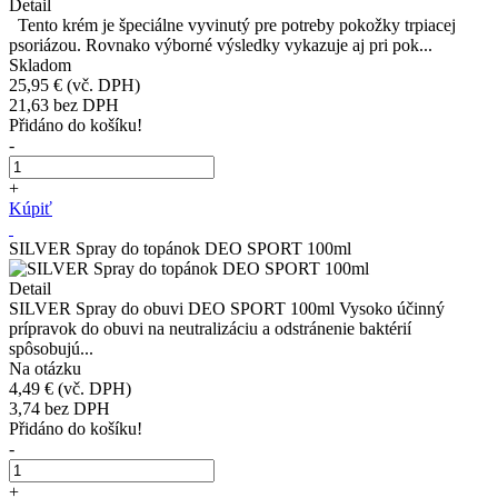
Detail
Tento krém je špeciálne vyvinutý pre potreby pokožky trpiacej
psoriázou. Rovnako výborné výsledky vykazuje aj pri pok...
Skladom
25,95 €
(vč. DPH)
21,63
bez DPH
Přidáno do košíku!
-
+
Kúpiť
SILVER Spray do topánok DEO SPORT 100ml
Detail
SILVER Spray do obuvi DEO SPORT 100ml Vysoko účinný
prípravok do obuvi na neutralizáciu a odstránenie baktérií
spôsobujú...
Na otázku
4,49 €
(vč. DPH)
3,74
bez DPH
Přidáno do košíku!
-
+