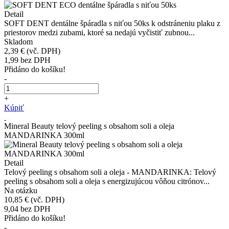
Detail
SOFT DENT dentálne špáradla s niťou 50ks k odstráneniu plaku z
priestorov medzi zubami, ktoré sa nedajú vyčistiť zubnou...
Skladom
2,39 €
(vč. DPH)
1,99
bez DPH
Přidáno do košíku!
-
+
Kúpiť
Mineral Beauty telový peeling s obsahom soli a oleja
MANDARINKA 300ml
Detail
Telový peeling s obsahom soli a oleja - MANDARINKA: Telový
peeling s obsahom soli a oleja s energizujúcou vôňou citrónov...
Na otázku
10,85 €
(vč. DPH)
9,04
bez DPH
Přidáno do košíku!
-