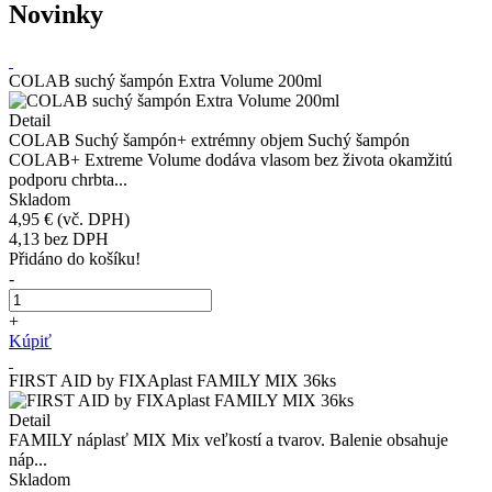
Novinky
COLAB suchý šampón Extra Volume 200ml
Detail
COLAB Suchý šampón+ extrémny objem Suchý šampón
COLAB+ Extreme Volume dodáva vlasom bez života okamžitú
podporu chrbta...
Skladom
4,95 €
(vč. DPH)
4,13
bez DPH
Přidáno do košíku!
-
+
Kúpiť
FIRST AID by FIXAplast FAMILY MIX 36ks
Detail
FAMILY náplasť MIX Mix veľkostí a tvarov. Balenie obsahuje
náp...
Skladom