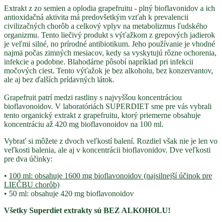
Extrakt z zo semien a oplodia grapefruitu - plný bioflavonidov a ich
antioxidačná aktivita má predovšetkým vzťah k prevalencii
civilizačných chorôb a celkový vplyv na metabolizmus ľudského
organizmu. Tento liečivý produkt s výťažkom z grepových jadierok
je veľmi silné, no prírodné antibiotikum. Jeho používanie je vhodné
najmä počas zimných mesiacov, kedy sa vyskytujú rôzne ochorenia,
infekcie a podobne. Blahodárne pôsobí napríklad pri infekcii
močových ciest. Tento výťažok je bez alkoholu, bez konzervantov,
ale aj bez ďalších prídavných látok.
Grapefruit patrí medzi rastliny s najvyššou koncentráciou
bioflavonoidov. V laboratóriách SUPERDIET sme pre vás vybrali
tento organický extrakt z grapefruitu, ktorý priemerne obsahuje
koncentráciu až 420 mg bioflavonoidov na 100 ml.
Vybrať si môžete z dvoch veľkostí balení. Rozdiel však nie je len vo
veľkosti balenia, ale aj v koncentrácii bioflavonidov. Dve veľkosti
pre dva účinky:
•
100 ml: obsahuje 1600 mg bioflavonoidov (najsilnejší účinok pre
LIEČBU chorôb)
• 50 ml: obsahuje 420 mg bioflavonoidov
Všetky Superdiet extrakty sú BEZ ALKOHOLU!