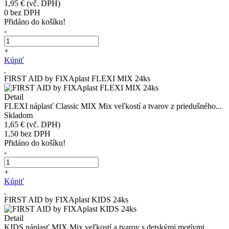
1,95 €
(vč. DPH)
0
bez DPH
Přidáno do košíku!
-
+
Kúpiť
FIRST AID by FIXAplast FLEXI MIX 24ks
Detail
FLEXI náplasť Classic MIX Mix veľkostí a tvarov z priedušného...
Skladom
1,65 €
(vč. DPH)
1,50
bez DPH
Přidáno do košíku!
-
+
Kúpiť
FIRST AID by FIXAplast KIDS 24ks
Detail
KIDS náplasť MIX Mix veľkostí a tvarov s detskými motívmi....