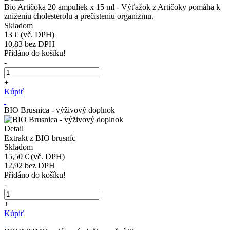
Bio Artičoka 20 ampuliek x 15 ml - Výťažok z Artičoky pomáha k
zníženiu cholesterolu a prečisteniu organizmu.
Skladom
13 €
(vč. DPH)
10,83
bez DPH
Přidáno do košíku!
-
+
Kúpiť
BIO Brusnica - výživový doplnok
Detail
Extrakt z BIO brusníc
Skladom
15,50 €
(vč. DPH)
12,92
bez DPH
Přidáno do košíku!
-
+
Kúpiť