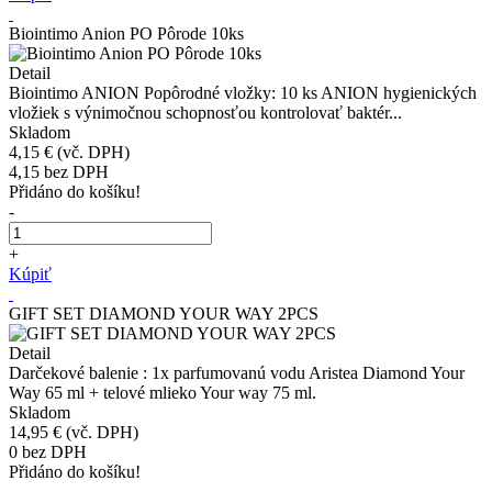
Biointimo Anion PO Pôrode 10ks
Detail
Biointimo ANION Popôrodné vložky: 10 ks ANION hygienických
vložiek s výnimočnou schopnosťou kontrolovať baktér...
Skladom
4,15 €
(vč. DPH)
4,15
bez DPH
Přidáno do košíku!
-
+
Kúpiť
GIFT SET DIAMOND YOUR WAY 2PCS
Detail
Darčekové balenie : 1x parfumovanú vodu Aristea Diamond Your
Way 65 ml + telové mlieko Your way 75 ml.
Skladom
14,95 €
(vč. DPH)
0
bez DPH
Přidáno do košíku!
-