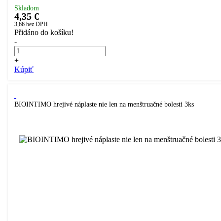
Skladom
4,35 €
3,66
bez DPH
Přidáno do košíku!
-
+
Kúpiť
BIOINTIMO hrejivé náplaste nie len na menštruačné bolesti 3ks