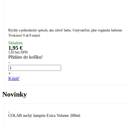
Rýchly a jednoduchý spôsob, ako oživiť farbu. Umývateľné, plne vegánske farbenie.
Trvácnosť 6 až 8 umytí.
Skladom
1,95 €
1,63
bez DPH
Přidáno do košíku!
-
+
Kúpiť
Novinky
COLAB suchý šampón Extra Volume 200ml