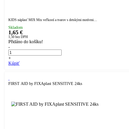
KIDS náplasť MIX Mix veľkostí a tvarov s detskými motívmi....
Skladom
1,65 €
1,50
bez DPH
Přidáno do košíku!
-
+
Kúpiť
FIRST AID by FIXAplast SENSITIVE 24ks