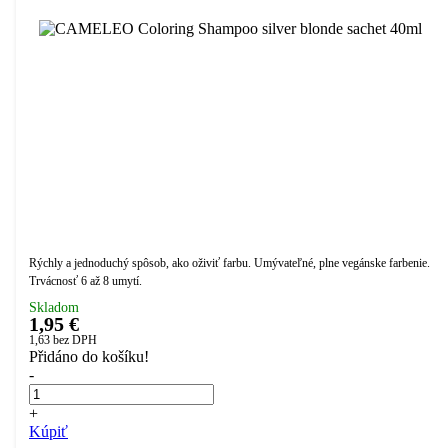
Rýchly a jednoduchý spôsob, ako oživiť farbu. Umývateľné, plne vegánske farbenie.
Trvácnosť 6 až 8 umytí.
Skladom
1,95 €
1,63
bez DPH
Přidáno do košíku!
-
+
Kúpiť