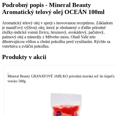
Podrobný popis - Mineral Beauty
Aromatický telový olej OCEÁN 100ml
Aromatický telový olej v spreji s inovovanou receptúrou. Základom
je mandľový výživný olej, ktorý je obohatený o ďalšie prírodné
zložky-indickú vonnú živicu, hroznový, avokádový, pačulový,
palmový olej a minerály z Mŕtveho mora. Obalí Vaše telo
dlhotrvajúcou vôňou a chráni pokožku pred vysúšaním. Rýchlo sa
vstrebáva a zvláčni pokožku.
Produkty v akcii
Mineral Beauty GRANATOVÉ JABLKO prírodná morská soľ do kúpeľa
vrecko 500g