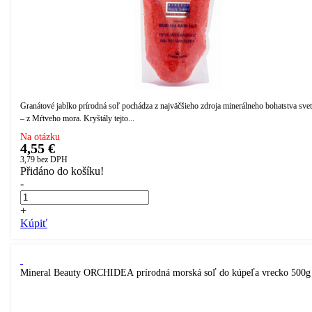
Granátové jablko prírodná soľ pochádza z najväčšieho zdroja minerálneho bohatstva sve
– z Mŕtveho mora. Kryštály tejto...
Na otázku
4,55 €
3,79
bez DPH
Přidáno do košíku!
-
+
Kúpiť
Mineral Beauty ORCHIDEA prírodná morská soľ do kúpeľa vrecko 500g