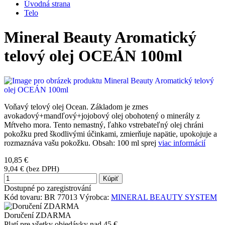
Úvodná strana
Telo
Mineral Beauty Aromatický
telový olej OCEÁN 100ml
Voňavý telový olej Ocean. Základom je zmes
avokadový+mandľový+jojobový olej obohotený o minerály z
Mŕtveho mora. Tento nemastný, ľahko vstrebateľný olej chráni
pokožku pred škodlivými účinkami, zmierňuje napätie, upokojuje a
rozmaznáva vašu pokožku. Obsah: 100 ml sprej
viac informácií
10,85 €
9,04 € (bez DPH)
Kúpiť
Dostupné po zaregistrování
Kód tovaru:
BR 77013
Výrobca:
MINERAL BEAUTY SYSTEM
Doručení ZDARMA
Platí pre všetky objedávky nad 45 €.