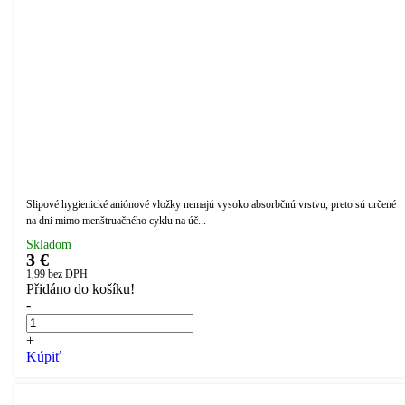
Slipové hygienické aniónové vložky nemajú vysoko absorbčnú vrstvu, preto sú určené
na dni mimo menštruačného cyklu na úč...
Skladom
3 €
1,99
bez DPH
Přidáno do košíku!
-
+
Kúpiť