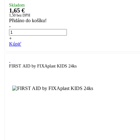
Skladom
1,65 €
1,50
bez DPH
Přidáno do košíku!
-
+
Kúpiť
FIRST AID by FIXAplast KIDS 24ks