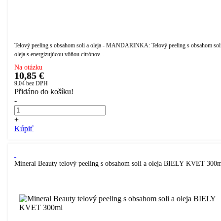
Telový peeling s obsahom soli a oleja - MANDARINKA: Telový peeling s obsahom soli
oleja s energizujúcou vôňou citrónov...
Na otázku
10,85 €
9,04
bez DPH
Přidáno do košíku!
-
+
Kúpiť
Mineral Beauty telový peeling s obsahom soli a oleja BIELY KVET 300