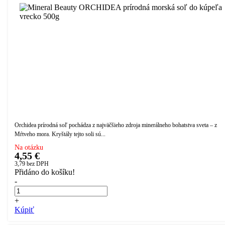
Orchidea prírodná soľ pochádza z najväčšieho zdroja minerálneho bohatstva sveta – z
Mŕtveho mora. Kryštály tejto soli sú...
Na otázku
4,55 €
3,79
bez DPH
Přidáno do košíku!
-
+
Kúpiť