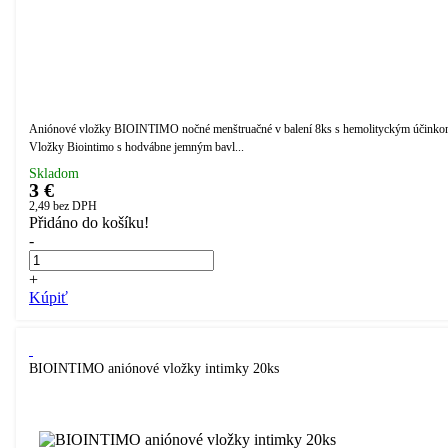
Aniónové vložky BIOINTIMO nočné menštruačné v balení 8ks s hemolityckým účinko
Vložky Biointimo s hodvábne jemným bavl...
Skladom
3 €
2,49
bez DPH
Přidáno do košíku!
-
+
Kúpiť
BIOINTIMO aniónové vložky intimky 20ks