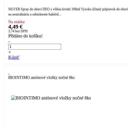
SILVER Spray do obuvi DEO s vôňou kvetín 100ml Vysoko účinný prípravok do obuv
na neutralizáciu a odstránenie baktérií...
Na otázku
4,49 €
3,74
bez DPH
Přidáno do košíku!
-
+
Kúpiť
BIOINTIMO aniónové vložky nočné 8ks