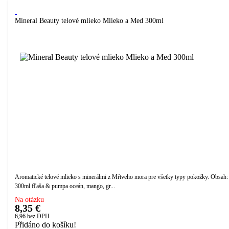
Mineral Beauty telové mlieko Mlieko a Med 300ml
Aromatické telové mlieko s minerálmi z Mŕtveho mora pre všetky typy pokožky. Obsah:
300ml fľaša & pumpa oceán, mango, gr...
Na otázku
8,35 €
6,96
bez DPH
Přidáno do košíku!