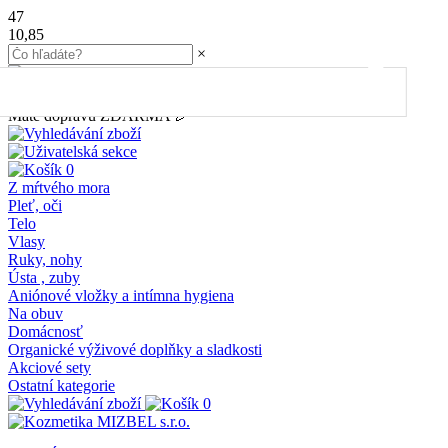
47
10,85
×
45.00
€
do dopravy
ZDARMA
Máte dopravu ZDARMA 🎉
0
Z mŕtvého mora
Pleť, oči
Telo
Vlasy
Ruky, nohy
Ústa , zuby
Aniónové vložky a intímna hygiena
Na obuv
Domácnosť
Organické výživové doplňky a sladkosti
Akciové sety
Ostatní kategorie
0