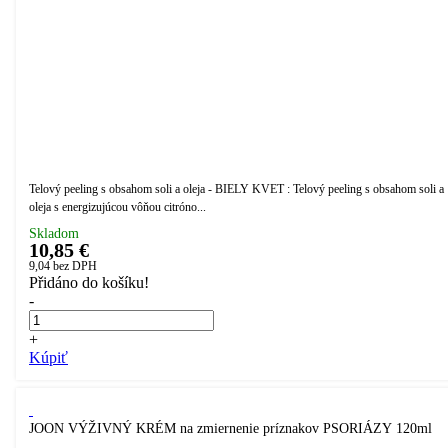
Telový peeling s obsahom soli a oleja - BIELY KVET : Telový peeling s obsahom soli a
oleja s energizujúcou vôňou citróno...
Skladom
10,85 €
9,04
bez DPH
Přidáno do košíku!
-
+
Kúpiť
JOON VÝŽIVNÝ KRÉM na zmiernenie príznakov PSORIÁZY 120ml