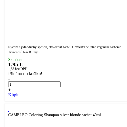
Rýchly a jednoduchý spôsob, ako oživiť farbu. Umývateľné, plne vegánske farbenie.
Trvácnosť 6 až 8 umytí.
Skladom
1,95 €
1,63
bez DPH
Přidáno do košíku!
-
+
Kúpiť
CAMELEO Coloring Shampoo silver blonde sachet 40ml