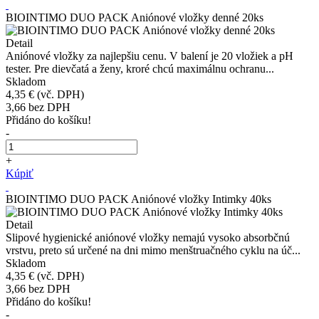
BIOINTIMO DUO PACK Aniónové vložky denné 20ks
Detail
Aniónové vložky za najlepšiu cenu. V balení je 20 vložiek a pH
tester. Pre dievčatá a ženy, kroré chcú maximálnu ochranu...
Skladom
4,35 €
(vč. DPH)
3,66
bez DPH
Přidáno do košíku!
-
+
Kúpiť
BIOINTIMO DUO PACK Aniónové vložky Intimky 40ks
Detail
Slipové hygienické aniónové vložky nemajú vysoko absorbčnú
vrstvu, preto sú určené na dni mimo menštruačného cyklu na úč...
Skladom
4,35 €
(vč. DPH)
3,66
bez DPH
Přidáno do košíku!
-