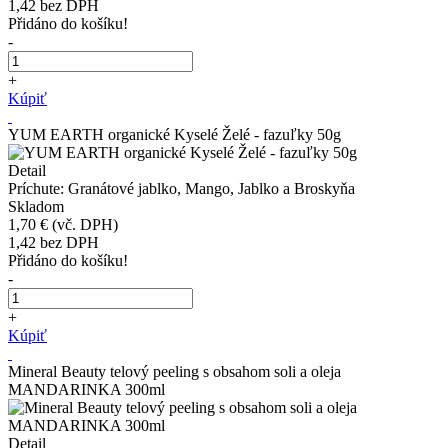
1,42
bez DPH
Přidáno do košíku!
-
+
Kúpiť
YUM EARTH organické Kyselé Želé - fazuľky 50g
Detail
Príchute: Granátové jablko, Mango, Jablko a Broskyňa
Skladom
1,70 €
(vč. DPH)
1,42
bez DPH
Přidáno do košíku!
-
+
Kúpiť
Mineral Beauty telový peeling s obsahom soli a oleja
MANDARINKA 300ml
Detail