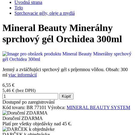
Úvodná strana
Telo
Sprchovacie gély, oleje a mydlá
Mineral Beauty Minerálny
sprchový gél Orchidea 300ml
Jemný a zvláčňujúci sprchový gél s príjemnou vôňou. Obsah: 300
ml
viac informácií
6,55 €
5,46 € (bez DPH)
Kúpiť
Dostupné po zaregistrování
Kód tovaru:
BR 77101
Výrobca:
MINERAL BEAUTY SYSTEM
Doručení ZDARMA
Platí pre všetky objedávky nad 45 €.
DARČEK k objednávke