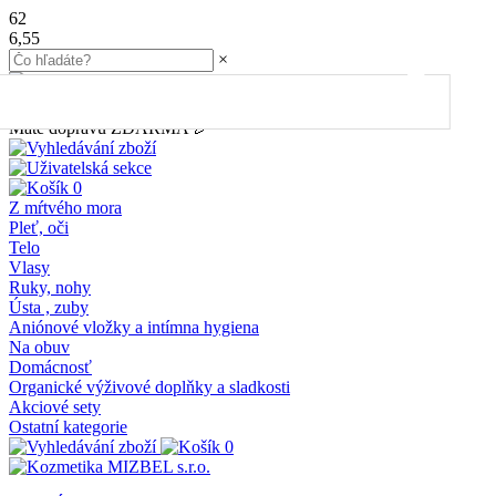
62
6,55
×
45.00
€
do dopravy
ZDARMA
Máte dopravu ZDARMA 🎉
0
Z mŕtvého mora
Pleť, oči
Telo
Vlasy
Ruky, nohy
Ústa , zuby
Aniónové vložky a intímna hygiena
Na obuv
Domácnosť
Organické výživové doplňky a sladkosti
Akciové sety
Ostatní kategorie
0