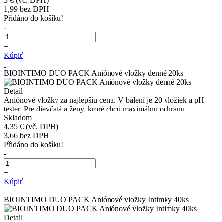
3 €
(vč. DPH)
1,99
bez DPH
Přidáno do košíku!
-
+
Kúpiť
BIOINTIMO DUO PACK Aniónové vložky denné 20ks
Detail
Aniónové vložky za najlepšiu cenu. V balení je 20 vložiek a pH
tester. Pre dievčatá a ženy, kroré chcú maximálnu ochranu...
Skladom
4,35 €
(vč. DPH)
3,66
bez DPH
Přidáno do košíku!
-
+
Kúpiť
BIOINTIMO DUO PACK Aniónové vložky Intimky 40ks
Detail