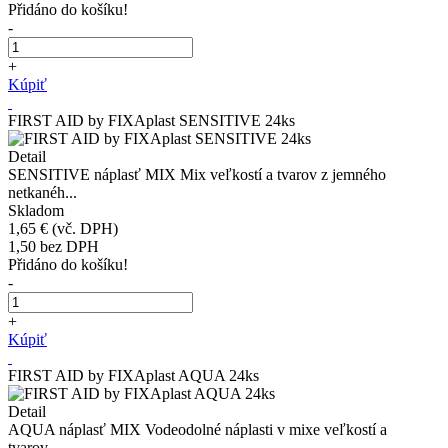
Přidáno do košíku!
-
+
Kúpiť
FIRST AID by FIXAplast SENSITIVE 24ks
Detail
SENSITIVE náplasť MIX Mix veľkostí a tvarov z jemného
netkanéh...
Skladom
1,65 €
(vč. DPH)
1,50
bez DPH
Přidáno do košíku!
-
+
Kúpiť
FIRST AID by FIXAplast AQUA 24ks
Detail
AQUA náplasť MIX Vodeodolné náplasti v mixe veľkostí a
tvarov....