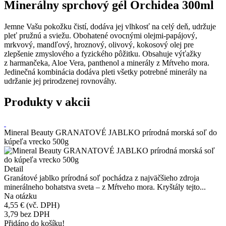
Minerálny sprchový gél Orchidea 300ml
Jemne Vašu pokožku čistí, dodáva jej vlhkosť na celý deň, udržuje
pleť pružnú a sviežu. Obohatené ovocnými olejmi-papájový,
mrkvový, mandľový, hroznový, olivový, kokosový olej pre
zlepšenie zmyslového a fyzického pôžitku. Obsahuje výťažky
z harmančeka, Aloe Vera, panthenol a minerály z Mŕtveho mora.
Jedinečná kombinácia dodáva pleti všetky potrebné minerály na
udržanie jej prirodzenej rovnováhy.
Produkty v akcii
Mineral Beauty GRANATOVÉ JABLKO prírodná morská soľ do
kúpeľa vrecko 500g
Detail
Granátové jablko prírodná soľ pochádza z najväčšieho zdroja
minerálneho bohatstva sveta – z Mŕtveho mora. Kryštály tejto...
Na otázku
4,55 €
(vč. DPH)
3,79
bez DPH
Přidáno do košíku!