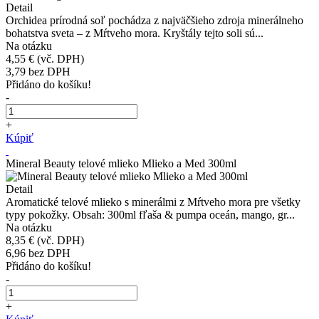
Detail
Orchidea prírodná soľ pochádza z najväčšieho zdroja minerálneho
bohatstva sveta – z Mŕtveho mora. Kryštály tejto soli sú...
Na otázku
4,55 €
(vč. DPH)
3,79
bez DPH
Přidáno do košíku!
-
+
Kúpiť
Mineral Beauty telové mlieko Mlieko a Med 300ml
Detail
Aromatické telové mlieko s minerálmi z Mŕtveho mora pre všetky
typy pokožky. Obsah: 300ml fľaša & pumpa oceán, mango, gr...
Na otázku
8,35 €
(vč. DPH)
6,96
bez DPH
Přidáno do košíku!
-
+