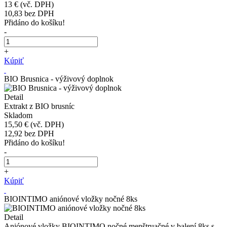
13 €
(vč. DPH)
10,83
bez DPH
Přidáno do košíku!
-
+
Kúpiť
BIO Brusnica - výživový doplnok
Detail
Extrakt z BIO brusníc
Skladom
15,50 €
(vč. DPH)
12,92
bez DPH
Přidáno do košíku!
-
+
Kúpiť
BIOINTIMO aniónové vložky nočné 8ks
Detail
Aniónové vložky BIOINTIMO nočné menštruačné v balení 8ks s