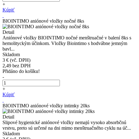
+
Kúpiť
BIOINTIMO aniónové vložky nočné 8ks
Detail
Aniónové vložky BIOINTIMO nočné menštruačné v balení 8ks s
hemolityckým účinkom. Vložky Biointimo s hodvábne jemným
bavl...
Skladom
3 €
(vč. DPH)
2,49
bez DPH
Přidáno do košíku!
-
+
Kúpiť
BIOINTIMO aniónové vložky intimky 20ks
Detail
Slipové hygienické aniónové vložky nemajú vysoko absorbčnú
vrstvu, preto sú určené na dni mimo menštruačného cyklu na úč...
Skladom