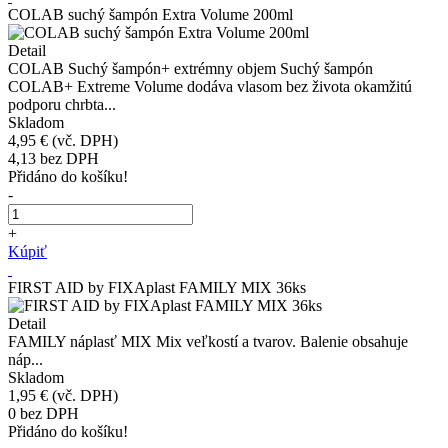
COLAB suchý šampón Extra Volume 200ml
Detail
COLAB Suchý šampón+ extrémny objem Suchý šampón
COLAB+ Extreme Volume dodáva vlasom bez života okamžitú
podporu chrbta...
Skladom
4,95 €
(vč. DPH)
4,13
bez DPH
Přidáno do košíku!
-
+
Kúpiť
FIRST AID by FIXAplast FAMILY MIX 36ks
Detail
FAMILY náplasť MIX Mix veľkostí a tvarov. Balenie obsahuje
náp...
Skladom
1,95 €
(vč. DPH)
0
bez DPH
Přidáno do košíku!