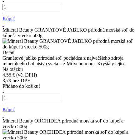
-
+
Kúpiť
Mineral Beauty GRANATOVÉ JABLKO prírodná morská soľ do
kúpeľa vrecko 500g
Detail
Granátové jablko prírodná soľ pochádza z najväčšieho zdroja
minerálneho bohatstva sveta – z Mŕtveho mora. Kryštály tejto...
Na otázku
4,55 €
(vč. DPH)
3,79
bez DPH
Přidáno do košíku!
-
+
Kúpiť
Mineral Beauty ORCHIDEA prírodná morská soľ do kúpeľa
vrecko 500g