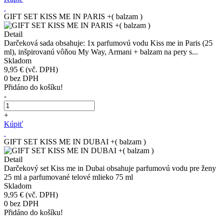
GIFT SET KISS ME IN PARIS +( balzam )
Detail
Darčeková sada obsahuje: 1x parfumovú vodu Kiss me in Paris (25
ml), inšpirovanú vôňou My Way, Armani + balzam na pery s...
Skladom
9,95 €
(vč. DPH)
0
bez DPH
Přidáno do košíku!
-
+
Kúpiť
GIFT SET KISS ME IN DUBAI +( balzam )
Detail
Darčekový set Kiss me in Dubai obsahuje parfumovú vodu pre ženy
25 ml a parfumované telové mlieko 75 ml
Skladom
9,95 €
(vč. DPH)
0
bez DPH
Přidáno do košíku!