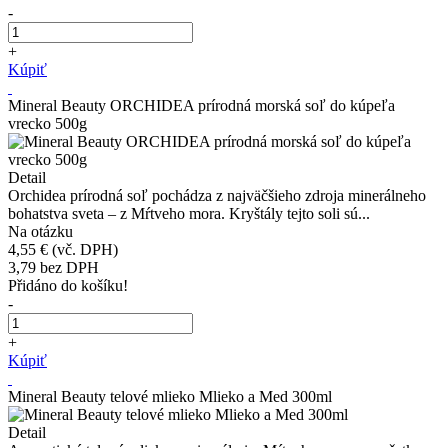
-
+
Kúpiť
Mineral Beauty ORCHIDEA prírodná morská soľ do kúpeľa
vrecko 500g
Detail
Orchidea prírodná soľ pochádza z najväčšieho zdroja minerálneho
bohatstva sveta – z Mŕtveho mora. Kryštály tejto soli sú...
Na otázku
4,55 €
(vč. DPH)
3,79
bez DPH
Přidáno do košíku!
-
+
Kúpiť
Mineral Beauty telové mlieko Mlieko a Med 300ml
Detail