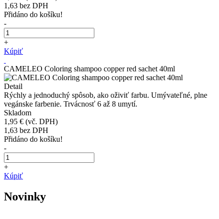
1,63
bez DPH
Přidáno do košíku!
-
+
Kúpiť
CAMELEO Coloring shampoo copper red sachet 40ml
Detail
Rýchly a jednoduchý spôsob, ako oživiť farbu. Umývateľné, plne
vegánske farbenie. Trvácnosť 6 až 8 umytí.
Skladom
1,95 €
(vč. DPH)
1,63
bez DPH
Přidáno do košíku!
-
+
Kúpiť
Novinky