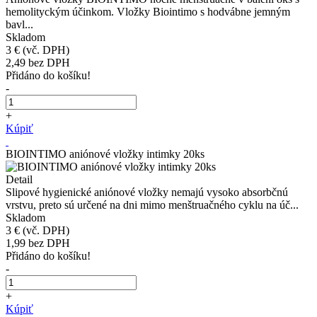
hemolityckým účinkom. Vložky Biointimo s hodvábne jemným
bavl...
Skladom
3 €
(vč. DPH)
2,49
bez DPH
Přidáno do košíku!
-
+
Kúpiť
BIOINTIMO aniónové vložky intimky 20ks
Detail
Slipové hygienické aniónové vložky nemajú vysoko absorbčnú
vrstvu, preto sú určené na dni mimo menštruačného cyklu na úč...
Skladom
3 €
(vč. DPH)
1,99
bez DPH
Přidáno do košíku!
-
+
Kúpiť