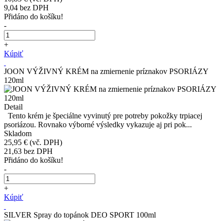
9,04
bez DPH
Přidáno do košíku!
-
+
Kúpiť
JOON VÝŽIVNÝ KRÉM na zmiernenie príznakov PSORIÁZY
120ml
Detail
Tento krém je špeciálne vyvinutý pre potreby pokožky trpiacej
psoriázou. Rovnako výborné výsledky vykazuje aj pri pok...
Skladom
25,95 €
(vč. DPH)
21,63
bez DPH
Přidáno do košíku!
-
+
Kúpiť
SILVER Spray do topánok DEO SPORT 100ml