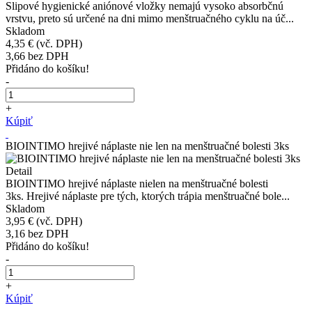
Slipové hygienické aniónové vložky nemajú vysoko absorbčnú
vrstvu, preto sú určené na dni mimo menštruačného cyklu na úč...
Skladom
4,35 €
(vč. DPH)
3,66
bez DPH
Přidáno do košíku!
-
+
Kúpiť
BIOINTIMO hrejivé náplaste nie len na menštruačné bolesti 3ks
Detail
BIOINTIMO hrejivé náplaste nielen na menštruačné bolesti
3ks. Hrejivé náplaste pre tých, ktorých trápia menštruačné bole...
Skladom
3,95 €
(vč. DPH)
3,16
bez DPH
Přidáno do košíku!
-
+
Kúpiť