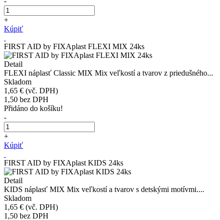
-
+
Kúpiť
FIRST AID by FIXAplast FLEXI MIX 24ks
Detail
FLEXI náplasť Classic MIX Mix veľkostí a tvarov z priedušného...
Skladom
1,65 €
(vč. DPH)
1,50
bez DPH
Přidáno do košíku!
-
+
Kúpiť
FIRST AID by FIXAplast KIDS 24ks
Detail
KIDS náplasť MIX Mix veľkostí a tvarov s detskými motívmi....
Skladom
1,65 €
(vč. DPH)
1,50
bez DPH