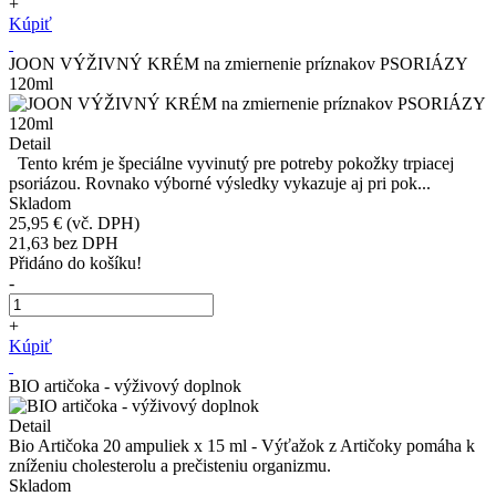
+
Kúpiť
JOON VÝŽIVNÝ KRÉM na zmiernenie príznakov PSORIÁZY
120ml
Detail
Tento krém je špeciálne vyvinutý pre potreby pokožky trpiacej
psoriázou. Rovnako výborné výsledky vykazuje aj pri pok...
Skladom
25,95 €
(vč. DPH)
21,63
bez DPH
Přidáno do košíku!
-
+
Kúpiť
BIO artičoka - výživový doplnok
Detail
Bio Artičoka 20 ampuliek x 15 ml - Výťažok z Artičoky pomáha k
zníženiu cholesterolu a prečisteniu organizmu.
Skladom