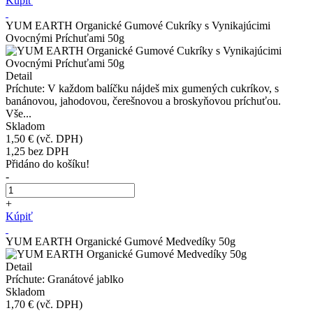
Kúpiť
YUM EARTH Organické Gumové Cukríky s Vynikajúcimi
Ovocnými Príchuťami 50g
Detail
Príchute: V každom balíčku nájdeš mix gumených cukríkov, s
banánovou, jahodovou, čerešnovou a broskyňovou príchuťou.
Vše...
Skladom
1,50 €
(vč. DPH)
1,25
bez DPH
Přidáno do košíku!
-
+
Kúpiť
YUM EARTH Organické Gumové Medvedíky 50g
Detail
Príchute: Granátové jablko
Skladom
1,70 €
(vč. DPH)