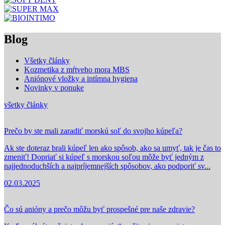
Blog
Všetky články
Kozmetika z mŕtveho mora MBS
Aniónové vložky a intímna hygiena
Novinky v ponuke
všetky články
Prečo by ste mali zaradiť morskú soľ do svojho kúpeľa?
Ak ste doteraz brali kúpeľ len ako spôsob, ako sa umyť, tak je čas to
zmeniť! Dopriať si kúpeľ s morskou soľou môže byť jedným z
najjednoduchších a najpríjemnejších spôsobov, ako podporiť sv...
02.03.2025
Čo sú anióny a prečo môžu byť prospešné pre naše zdravie?