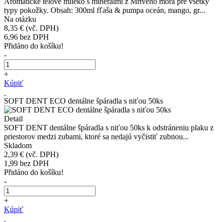
Aromatické telové mlieko s minerálmi z Mŕtveho mora pre všetky
typy pokožky. Obsah: 300ml fľaša & pumpa oceán, mango, gr...
Na otázku
8,35 €
(vč. DPH)
6,96
bez DPH
Přidáno do košíku!
-
+
Kúpiť
SOFT DENT ECO dentálne špáradla s niťou 50ks
Detail
SOFT DENT dentálne špáradla s niťou 50ks k odstráneniu plaku z
priestorov medzi zubami, ktoré sa nedajú vyčistiť zubnou...
Skladom
2,39 €
(vč. DPH)
1,99
bez DPH
Přidáno do košíku!
-
+
Kúpiť