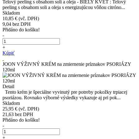
Telový peeling s obsahom soli a oleja - BIELY KVET : Telový
peeling s obsahom soli a oleja s energizujúcou vôňou citróno...
Skladom
10,85 €
(vč. DPH)
9,04
bez DPH
Přidáno do košíku!
-
+
Kúpiť
JOON VÝŽIVNÝ KRÉM na zmiernenie príznakov PSORIÁZY
120ml
Detail
Tento krém je špeciálne vyvinutý pre potreby pokožky trpiacej
psoriázou. Rovnako výborné výsledky vykazuje aj pri pok...
Skladom
25,95 €
(vč. DPH)
21,63
bez DPH
Přidáno do košíku!
-
+