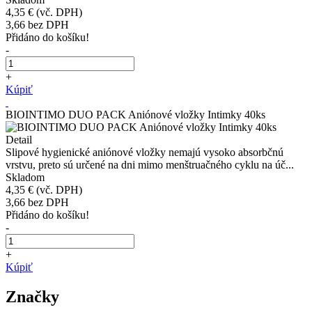
4,35 €
(vč. DPH)
3,66
bez DPH
Přidáno do košíku!
-
+
Kúpiť
BIOINTIMO DUO PACK Aniónové vložky Intimky 40ks
Detail
Slipové hygienické aniónové vložky nemajú vysoko absorbčnú
vrstvu, preto sú určené na dni mimo menštruačného cyklu na úč...
Skladom
4,35 €
(vč. DPH)
3,66
bez DPH
Přidáno do košíku!
-
+
Kúpiť
Značky