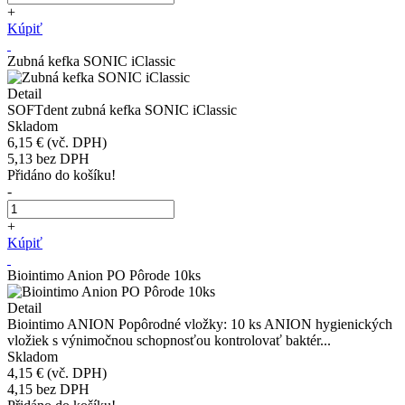
+
Kúpiť
Zubná kefka SONIC iClassic
Detail
SOFTdent zubná kefka SONIC iClassic
Skladom
6,15 €
(vč. DPH)
5,13
bez DPH
Přidáno do košíku!
-
+
Kúpiť
Biointimo Anion PO Pôrode 10ks
Detail
Biointimo ANION Popôrodné vložky: 10 ks ANION hygienických
vložiek s výnimočnou schopnosťou kontrolovať baktér...
Skladom
4,15 €
(vč. DPH)
4,15
bez DPH