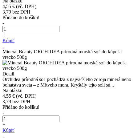
Na otázku
4,55 €
(vč. DPH)
3,79
bez DPH
Přidáno do košíku!
-
+
Kúpiť
Mineral Beauty ORCHIDEA prírodná morská soľ do kúpeľa
vrecko 500g
Detail
Orchidea prírodná soľ pochádza z najväčšieho zdroja minerálneho
bohatstva sveta – z Mŕtveho mora. Kryštály tejto soli sú...
Na otázku
4,55 €
(vč. DPH)
3,79
bez DPH
Přidáno do košíku!
-
+
Kúpiť