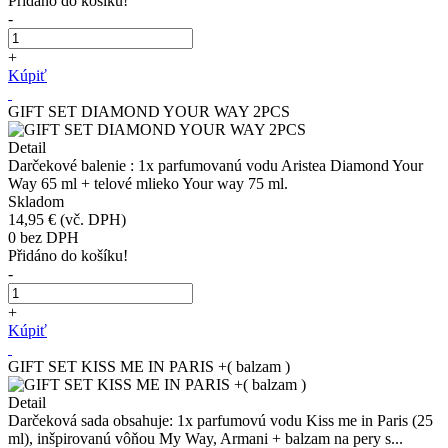
Přidáno do košíku!
-
+
Kúpiť
GIFT SET DIAMOND YOUR WAY 2PCS
Detail
Darčekové balenie : 1x parfumovanú vodu Aristea Diamond Your
Way 65 ml + telové mlieko Your way 75 ml.
Skladom
14,95 €
(vč. DPH)
0
bez DPH
Přidáno do košíku!
-
+
Kúpiť
GIFT SET KISS ME IN PARIS +( balzam )
Detail
Darčeková sada obsahuje: 1x parfumovú vodu Kiss me in Paris (25
ml), inšpirovanú vôňou My Way, Armani + balzam na pery s...