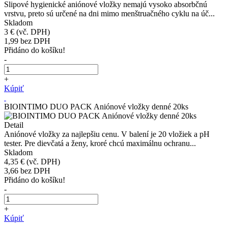
Slipové hygienické aniónové vložky nemajú vysoko absorbčnú
vrstvu, preto sú určené na dni mimo menštruačného cyklu na úč...
Skladom
3 €
(vč. DPH)
1,99
bez DPH
Přidáno do košíku!
-
+
Kúpiť
BIOINTIMO DUO PACK Aniónové vložky denné 20ks
Detail
Aniónové vložky za najlepšiu cenu. V balení je 20 vložiek a pH
tester. Pre dievčatá a ženy, kroré chcú maximálnu ochranu...
Skladom
4,35 €
(vč. DPH)
3,66
bez DPH
Přidáno do košíku!
-
+
Kúpiť