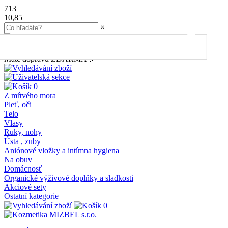
713
10,85
×
45.00
€
do dopravy
ZDARMA
Máte dopravu ZDARMA 🎉
0
Z mŕtvého mora
Pleť, oči
Telo
Vlasy
Ruky, nohy
Ústa , zuby
Aniónové vložky a intímna hygiena
Na obuv
Domácnosť
Organické výživové doplňky a sladkosti
Akciové sety
Ostatní kategorie
0