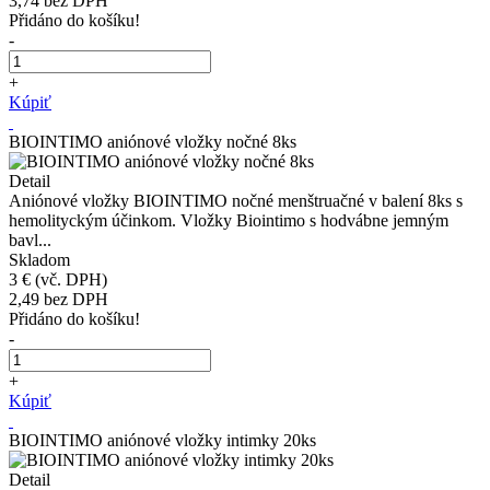
3,74
bez DPH
Přidáno do košíku!
-
+
Kúpiť
BIOINTIMO aniónové vložky nočné 8ks
Detail
Aniónové vložky BIOINTIMO nočné menštruačné v balení 8ks s
hemolityckým účinkom. Vložky Biointimo s hodvábne jemným
bavl...
Skladom
3 €
(vč. DPH)
2,49
bez DPH
Přidáno do košíku!
-
+
Kúpiť
BIOINTIMO aniónové vložky intimky 20ks
Detail