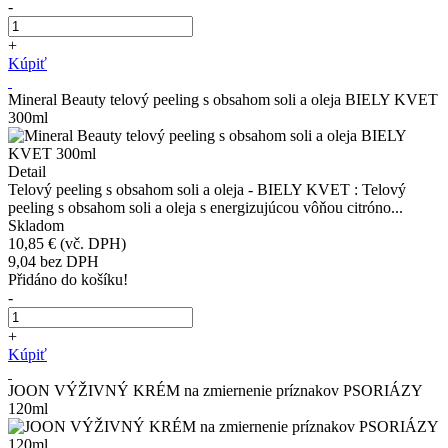
-
+
Kúpiť
Mineral Beauty telový peeling s obsahom soli a oleja BIELY KVET
300ml
Detail
Telový peeling s obsahom soli a oleja - BIELY KVET : Telový
peeling s obsahom soli a oleja s energizujúcou vôňou citróno...
Skladom
10,85 €
(vč. DPH)
9,04
bez DPH
Přidáno do košíku!
-
+
Kúpiť
JOON VÝŽIVNÝ KRÉM na zmiernenie príznakov PSORIÁZY
120ml