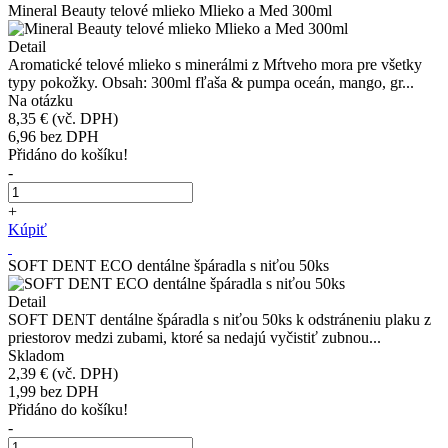
Mineral Beauty telové mlieko Mlieko a Med 300ml
Detail
Aromatické telové mlieko s minerálmi z Mŕtveho mora pre všetky
typy pokožky. Obsah: 300ml fľaša & pumpa oceán, mango, gr...
Na otázku
8,35 €
(vč. DPH)
6,96
bez DPH
Přidáno do košíku!
-
+
Kúpiť
SOFT DENT ECO dentálne špáradla s niťou 50ks
Detail
SOFT DENT dentálne špáradla s niťou 50ks k odstráneniu plaku z
priestorov medzi zubami, ktoré sa nedajú vyčistiť zubnou...
Skladom
2,39 €
(vč. DPH)
1,99
bez DPH
Přidáno do košíku!
-