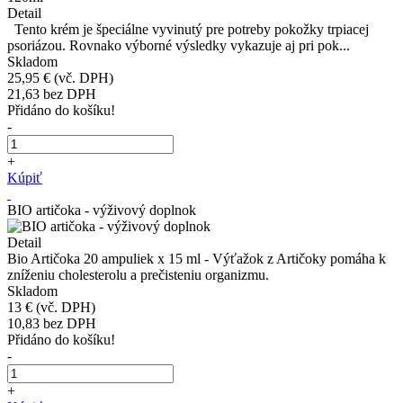
Detail
Tento krém je špeciálne vyvinutý pre potreby pokožky trpiacej
psoriázou. Rovnako výborné výsledky vykazuje aj pri pok...
Skladom
25,95 €
(vč. DPH)
21,63
bez DPH
Přidáno do košíku!
-
+
Kúpiť
BIO artičoka - výživový doplnok
Detail
Bio Artičoka 20 ampuliek x 15 ml - Výťažok z Artičoky pomáha k
zníženiu cholesterolu a prečisteniu organizmu.
Skladom
13 €
(vč. DPH)
10,83
bez DPH
Přidáno do košíku!
-
+