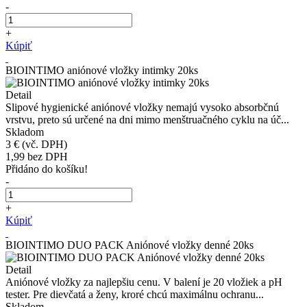
-
+
Kúpiť
BIOINTIMO aniónové vložky intimky 20ks
Detail
Slipové hygienické aniónové vložky nemajú vysoko absorbčnú
vrstvu, preto sú určené na dni mimo menštruačného cyklu na úč...
Skladom
3 €
(vč. DPH)
1,99
bez DPH
Přidáno do košíku!
-
+
Kúpiť
BIOINTIMO DUO PACK Aniónové vložky denné 20ks
Detail
Aniónové vložky za najlepšiu cenu. V balení je 20 vložiek a pH
tester. Pre dievčatá a ženy, kroré chcú maximálnu ochranu...
Skladom