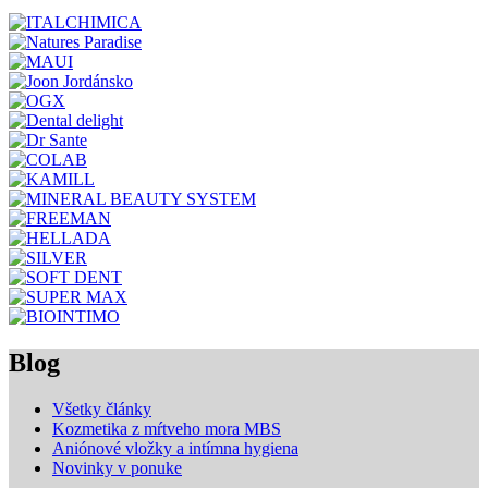
Blog
Všetky články
Kozmetika z mŕtveho mora MBS
Aniónové vložky a intímna hygiena
Novinky v ponuke