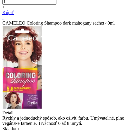
+
Kúpiť
CAMELEO Coloring Shampoo dark mahogany sachet 40ml
Detail
Rýchly a jednoduchý spôsob, ako oživiť farbu. Umývateľné, plne
vegánske farbenie. Trvácnosť 6 až 8 umytí.
Skladom