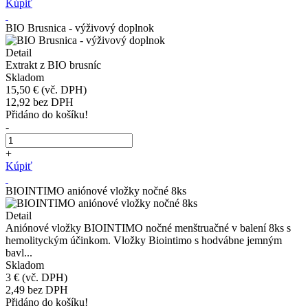
Kúpiť
BIO Brusnica - výživový doplnok
Detail
Extrakt z BIO brusníc
Skladom
15,50 €
(vč. DPH)
12,92
bez DPH
Přidáno do košíku!
-
+
Kúpiť
BIOINTIMO aniónové vložky nočné 8ks
Detail
Aniónové vložky BIOINTIMO nočné menštruačné v balení 8ks s
hemolityckým účinkom. Vložky Biointimo s hodvábne jemným
bavl...
Skladom
3 €
(vč. DPH)
2,49
bez DPH
Přidáno do košíku!