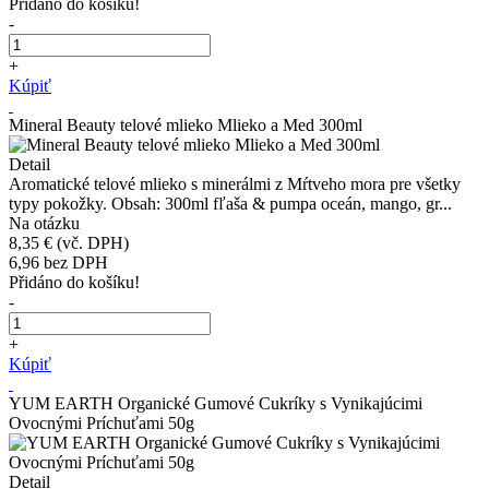
Přidáno do košíku!
-
+
Kúpiť
Mineral Beauty telové mlieko Mlieko a Med 300ml
Detail
Aromatické telové mlieko s minerálmi z Mŕtveho mora pre všetky
typy pokožky. Obsah: 300ml fľaša & pumpa oceán, mango, gr...
Na otázku
8,35 €
(vč. DPH)
6,96
bez DPH
Přidáno do košíku!
-
+
Kúpiť
YUM EARTH Organické Gumové Cukríky s Vynikajúcimi
Ovocnými Príchuťami 50g
Detail