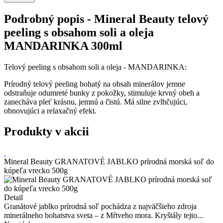
Podrobný popis - Mineral Beauty telový
peeling s obsahom soli a oleja
MANDARINKA 300ml
Telový peeling s obsahom soli a oleja - MANDARINKA:
Prírodný telový peeling bohatý na obsah minerálov jemne
odstraňuje odumreté bunky z pokožky, stimuluje krvný obeh a
zanecháva pleť krásnu, jemnú a čistú. Má silne zvlhčujúci,
obnovujúci a relaxačný efekt.
Produkty v akcii
Mineral Beauty GRANATOVÉ JABLKO prírodná morská soľ do
kúpeľa vrecko 500g
Detail
Granátové jablko prírodná soľ pochádza z najväčšieho zdroja
minerálneho bohatstva sveta – z Mŕtveho mora. Kryštály tejto...