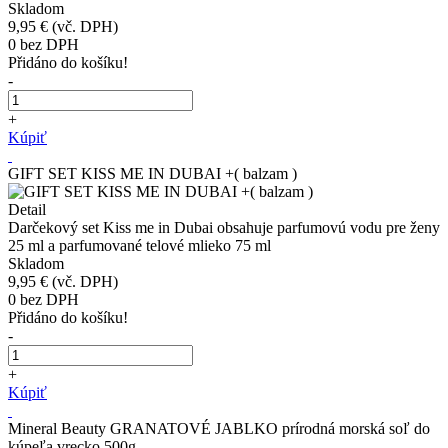
Skladom
9,95 €
(vč. DPH)
0
bez DPH
Přidáno do košíku!
-
+
Kúpiť
GIFT SET KISS ME IN DUBAI +( balzam )
Detail
Darčekový set Kiss me in Dubai obsahuje parfumovú vodu pre ženy
25 ml a parfumované telové mlieko 75 ml
Skladom
9,95 €
(vč. DPH)
0
bez DPH
Přidáno do košíku!
-
+
Kúpiť
Mineral Beauty GRANATOVÉ JABLKO prírodná morská soľ do
kúpeľa vrecko 500g