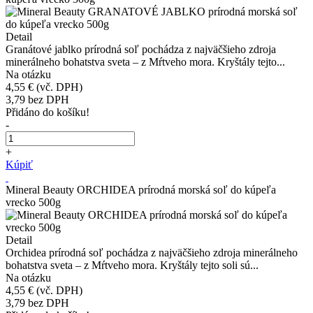
Detail
Granátové jablko prírodná soľ pochádza z najväčšieho zdroja
minerálneho bohatstva sveta – z Mŕtveho mora. Kryštály tejto...
Na otázku
4,55 €
(vč. DPH)
3,79
bez DPH
Přidáno do košíku!
-
+
Kúpiť
Mineral Beauty ORCHIDEA prírodná morská soľ do kúpeľa
vrecko 500g
Detail
Orchidea prírodná soľ pochádza z najväčšieho zdroja minerálneho
bohatstva sveta – z Mŕtveho mora. Kryštály tejto soli sú...
Na otázku
4,55 €
(vč. DPH)
3,79
bez DPH