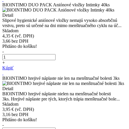
BIOINTIMO DUO PACK Aniónové vložky Intimky 40ks
Detail
Slipové hygienické aniónové vložky nemajú vysoko absorbčnú
vrstvu, preto sú určené na dni mimo menštruačného cyklu na úč...
Skladom
4,35 €
(vč. DPH)
3,66
bez DPH
Přidáno do košíku!
-
+
Kúpiť
BIOINTIMO hrejivé náplaste nie len na menštruačné bolesti 3ks
Detail
BIOINTIMO hrejivé náplaste nielen na menštruačné bolesti
3ks. Hrejivé náplaste pre tých, ktorých trápia menštruačné bole...
Skladom
3,95 €
(vč. DPH)
3,16
bez DPH
Přidáno do košíku!
-