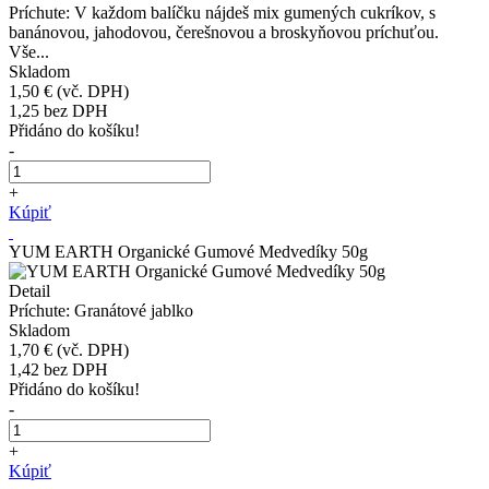
Príchute: V každom balíčku nájdeš mix gumených cukríkov, s
banánovou, jahodovou, čerešnovou a broskyňovou príchuťou.
Vše...
Skladom
1,50 €
(vč. DPH)
1,25
bez DPH
Přidáno do košíku!
-
+
Kúpiť
YUM EARTH Organické Gumové Medvedíky 50g
Detail
Príchute: Granátové jablko
Skladom
1,70 €
(vč. DPH)
1,42
bez DPH
Přidáno do košíku!
-
+
Kúpiť