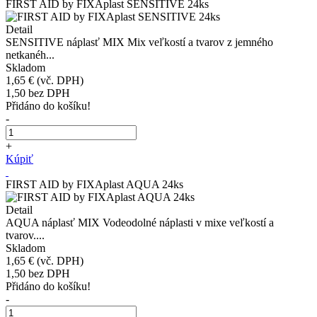
FIRST AID by FIXAplast SENSITIVE 24ks
Detail
SENSITIVE náplasť MIX Mix veľkostí a tvarov z jemného
netkanéh...
Skladom
1,65 €
(vč. DPH)
1,50
bez DPH
Přidáno do košíku!
-
+
Kúpiť
FIRST AID by FIXAplast AQUA 24ks
Detail
AQUA náplasť MIX Vodeodolné náplasti v mixe veľkostí a
tvarov....
Skladom
1,65 €
(vč. DPH)
1,50
bez DPH
Přidáno do košíku!
-