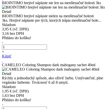
BIOINTIMO hrejivé náplaste nie len na menštruačné bolesti 3ks
Detail
BIOINTIMO hrejivé náplaste nielen na menštruačné bolesti
3ks. Hrejivé náplaste pre tých, ktorých trápia menštruačné bole...
Skladom
3,95 €
(vč. DPH)
3,16
bez DPH
Přidáno do košíku!
-
+
Kúpiť
CAMELEO Coloring Shampoo dark mahogany sachet 40ml
Detail
Rýchly a jednoduchý spôsob, ako oživiť farbu. Umývateľné, plne
vegánske farbenie. Trvácnosť 6 až 8 umytí.
Skladom
1,95 €
(vč. DPH)
1,63
bez DPH
Přidáno do košíku!
-