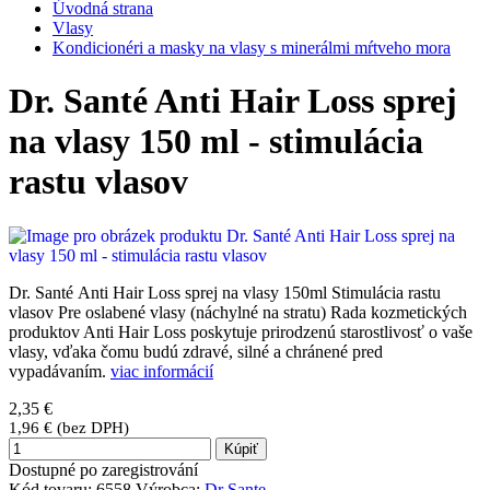
Úvodná strana
Vlasy
Kondicionéri a masky na vlasy s minerálmi mŕtveho mora
Dr. Santé Anti Hair Loss sprej
na vlasy 150 ml - stimulácia
rastu vlasov
Dr. Santé Anti Hair Loss sprej na vlasy 150ml Stimulácia rastu
vlasov Pre oslabené vlasy (náchylné na stratu) Rada kozmetických
produktov Anti Hair Loss poskytuje prirodzenú starostlivosť o vaše
vlasy, vďaka čomu budú zdravé, silné a chránené pred
vypadávaním.
viac informácií
2,35 €
1,96 € (bez DPH)
Kúpiť
Dostupné po zaregistrování
Kód tovaru:
6558
Výrobca:
Dr Sante