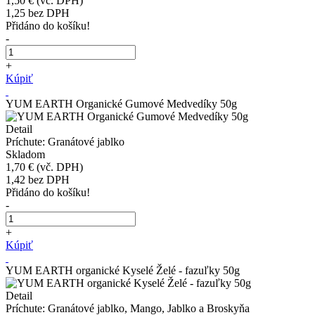
1,50 €
(vč. DPH)
1,25
bez DPH
Přidáno do košíku!
-
+
Kúpiť
YUM EARTH Organické Gumové Medvedíky 50g
Detail
Príchute: Granátové jablko
Skladom
1,70 €
(vč. DPH)
1,42
bez DPH
Přidáno do košíku!
-
+
Kúpiť
YUM EARTH organické Kyselé Želé - fazuľky 50g
Detail
Príchute: Granátové jablko, Mango, Jablko a Broskyňa