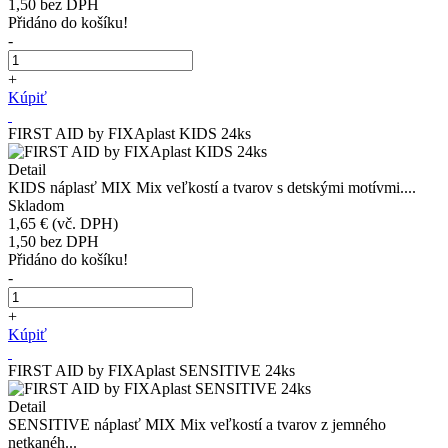
1,50
bez DPH
Přidáno do košíku!
-
+
Kúpiť
FIRST AID by FIXAplast KIDS 24ks
Detail
KIDS náplasť MIX Mix veľkostí a tvarov s detskými motívmi....
Skladom
1,65 €
(vč. DPH)
1,50
bez DPH
Přidáno do košíku!
-
+
Kúpiť
FIRST AID by FIXAplast SENSITIVE 24ks
Detail
SENSITIVE náplasť MIX Mix veľkostí a tvarov z jemného
netkanéh...