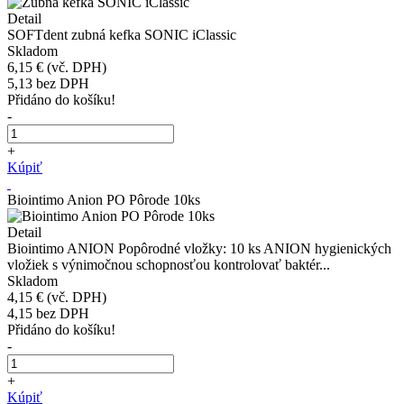
Detail
SOFTdent zubná kefka SONIC iClassic
Skladom
6,15 €
(vč. DPH)
5,13
bez DPH
Přidáno do košíku!
-
+
Kúpiť
Biointimo Anion PO Pôrode 10ks
Detail
Biointimo ANION Popôrodné vložky: 10 ks ANION hygienických
vložiek s výnimočnou schopnosťou kontrolovať baktér...
Skladom
4,15 €
(vč. DPH)
4,15
bez DPH
Přidáno do košíku!
-
+
Kúpiť