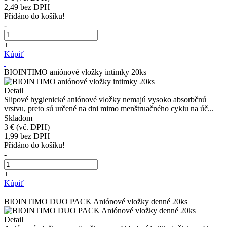
2,49
bez DPH
Přidáno do košíku!
-
+
Kúpiť
BIOINTIMO aniónové vložky intimky 20ks
Detail
Slipové hygienické aniónové vložky nemajú vysoko absorbčnú
vrstvu, preto sú určené na dni mimo menštruačného cyklu na úč...
Skladom
3 €
(vč. DPH)
1,99
bez DPH
Přidáno do košíku!
-
+
Kúpiť
BIOINTIMO DUO PACK Aniónové vložky denné 20ks
Detail