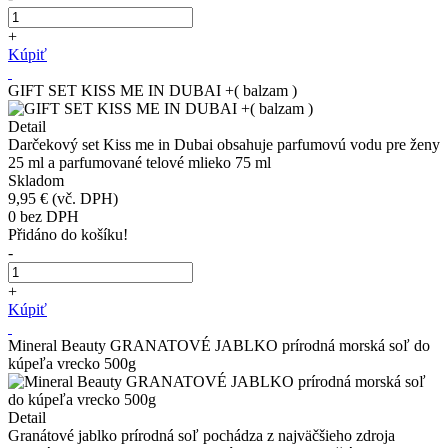
+
Kúpiť
GIFT SET KISS ME IN DUBAI +( balzam )
Detail
Darčekový set Kiss me in Dubai obsahuje parfumovú vodu pre ženy
25 ml a parfumované telové mlieko 75 ml
Skladom
9,95 €
(vč. DPH)
0
bez DPH
Přidáno do košíku!
-
+
Kúpiť
Mineral Beauty GRANATOVÉ JABLKO prírodná morská soľ do
kúpeľa vrecko 500g
Detail
Granátové jablko prírodná soľ pochádza z najväčšieho zdroja