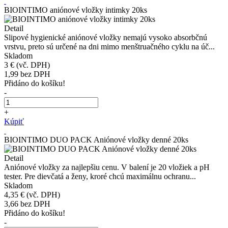
BIOINTIMO aniónové vložky intimky 20ks
Detail
Slipové hygienické aniónové vložky nemajú vysoko absorbčnú
vrstvu, preto sú určené na dni mimo menštruačného cyklu na úč...
Skladom
3 €
(vč. DPH)
1,99
bez DPH
Přidáno do košíku!
-
+
Kúpiť
BIOINTIMO DUO PACK Aniónové vložky denné 20ks
Detail
Aniónové vložky za najlepšiu cenu. V balení je 20 vložiek a pH
tester. Pre dievčatá a ženy, kroré chcú maximálnu ochranu...
Skladom
4,35 €
(vč. DPH)
3,66
bez DPH
Přidáno do košíku!
-