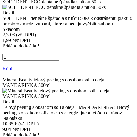
SOFT DENT ECO dentálne špáradla s niťou 50ks
Detail
SOFT DENT dentálne špáradla s niťou 50ks k odstráneniu plaku z
priestorov medzi zubami, ktoré sa nedajú vyčistiť zubnou...
Skladom
2,39 €
(vč. DPH)
1,99
bez DPH
Přidáno do košíku!
-
+
Kúpiť
Mineral Beauty telový peeling s obsahom soli a oleja
MANDARINKA 300ml
Detail
Telový peeling s obsahom soli a oleja - MANDARINKA: Telový
peeling s obsahom soli a oleja s energizujúcou vôňou citrónov...
Na otázku
10,85 €
(vč. DPH)
9,04
bez DPH
Přidáno do košíku!