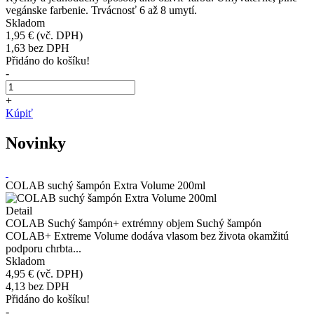
vegánske farbenie. Trvácnosť 6 až 8 umytí.
Skladom
1,95 €
(vč. DPH)
1,63
bez DPH
Přidáno do košíku!
-
+
Kúpiť
Novinky
COLAB suchý šampón Extra Volume 200ml
Detail
COLAB Suchý šampón+ extrémny objem Suchý šampón
COLAB+ Extreme Volume dodáva vlasom bez života okamžitú
podporu chrbta...
Skladom
4,95 €
(vč. DPH)
4,13
bez DPH
Přidáno do košíku!
-