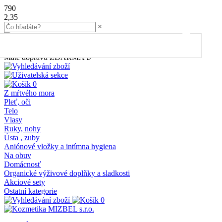
790
2,35
×
45.00
€
do dopravy
ZDARMA
Máte dopravu ZDARMA 🎉
0
Z mŕtvého mora
Pleť, oči
Telo
Vlasy
Ruky, nohy
Ústa , zuby
Aniónové vložky a intímna hygiena
Na obuv
Domácnosť
Organické výživové doplňky a sladkosti
Akciové sety
Ostatní kategorie
0