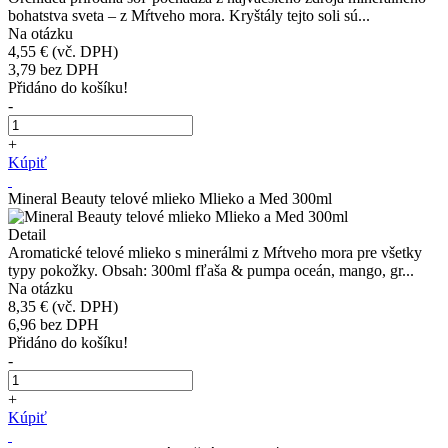
bohatstva sveta – z Mŕtveho mora. Kryštály tejto soli sú...
Na otázku
4,55 €
(vč. DPH)
3,79
bez DPH
Přidáno do košíku!
-
+
Kúpiť
Mineral Beauty telové mlieko Mlieko a Med 300ml
Detail
Aromatické telové mlieko s minerálmi z Mŕtveho mora pre všetky
typy pokožky. Obsah: 300ml fľaša & pumpa oceán, mango, gr...
Na otázku
8,35 €
(vč. DPH)
6,96
bez DPH
Přidáno do košíku!
-
+
Kúpiť