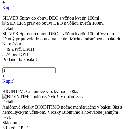
+
Kúpiť
SILVER Spray do obuvi DEO s vôňou kvetín 100ml
Detail
SILVER Spray do obuvi DEO s vôňou kvetín 100ml Vysoko
účinný prípravok do obuvi na neutralizáciu a odstránenie baktérií...
Na otázku
4,49 €
(vč. DPH)
3,74
bez DPH
Přidáno do košíku!
-
+
Kúpiť
BIOINTIMO aniónové vložky nočné 8ks
Detail
Aniónové vložky BIOINTIMO nočné menštruačné v balení 8ks s
hemolityckým účinkom. Vložky Biointimo s hodvábne jemným
bavl...
Skladom
3 €
(vč. DPH)