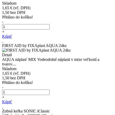
Skladom
1,65 €
(vč. DPH)
1,50
bez DPH
Přidáno do košíku!
-
+
Kúpiť
FIRST AID by FIXAplast AQUA 24ks
Detail
AQUA náplasť MIX Vodeodolné náplasti v mixe veľkostí a
tvarov....
Skladom
1,65 €
(vč. DPH)
1,50
bez DPH
Přidáno do košíku!
-
+
Kúpiť
Zubná kefka SONIC iClassic