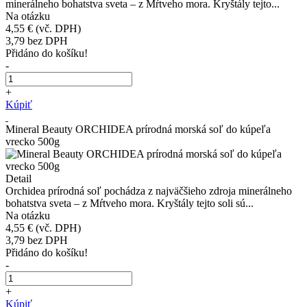
minerálneho bohatstva sveta – z Mŕtveho mora. Kryštály tejto...
Na otázku
4,55 €
(vč. DPH)
3,79
bez DPH
Přidáno do košíku!
-
+
Kúpiť
Mineral Beauty ORCHIDEA prírodná morská soľ do kúpeľa
vrecko 500g
Detail
Orchidea prírodná soľ pochádza z najväčšieho zdroja minerálneho
bohatstva sveta – z Mŕtveho mora. Kryštály tejto soli sú...
Na otázku
4,55 €
(vč. DPH)
3,79
bez DPH
Přidáno do košíku!
-
+
Kúpiť