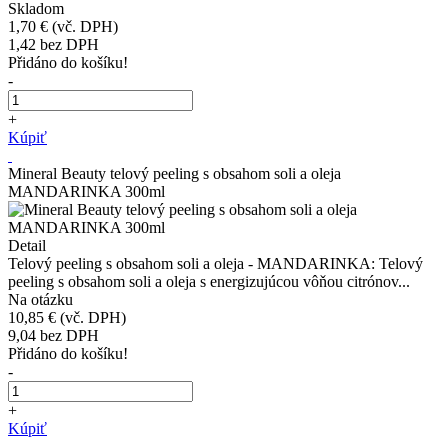
Skladom
1,70 €
(vč. DPH)
1,42
bez DPH
Přidáno do košíku!
-
+
Kúpiť
Mineral Beauty telový peeling s obsahom soli a oleja
MANDARINKA 300ml
Detail
Telový peeling s obsahom soli a oleja - MANDARINKA: Telový
peeling s obsahom soli a oleja s energizujúcou vôňou citrónov...
Na otázku
10,85 €
(vč. DPH)
9,04
bez DPH
Přidáno do košíku!
-
+
Kúpiť