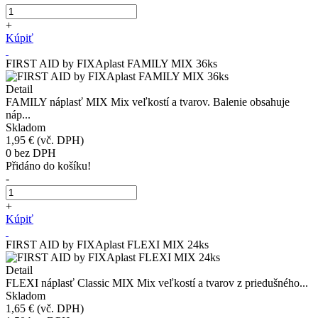
+
Kúpiť
FIRST AID by FIXAplast FAMILY MIX 36ks
Detail
FAMILY náplasť MIX Mix veľkostí a tvarov. Balenie obsahuje
náp...
Skladom
1,95 €
(vč. DPH)
0
bez DPH
Přidáno do košíku!
-
+
Kúpiť
FIRST AID by FIXAplast FLEXI MIX 24ks
Detail
FLEXI náplasť Classic MIX Mix veľkostí a tvarov z priedušného...
Skladom
1,65 €
(vč. DPH)