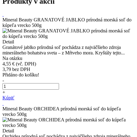
Produkty v akcii
Mineral Beauty GRANATOVÉ JABLKO prírodná morská soľ do
kúpeľa vrecko 500g
Detail
Granátové jablko prírodná soľ pochádza z najväčšieho zdroja
minerálneho bohatstva sveta – z Mŕtveho mora. Kryštály tejto...
Na otázku
4,55 €
(vč. DPH)
3,79
bez DPH
Přidáno do košíku!
-
+
Kúpiť
Mineral Beauty ORCHIDEA prírodná morská soľ do kúpeľa
vrecko 500g
Detail
Orchidea prírodná soľ pochádza z najväčšieho zdroja minerálneho