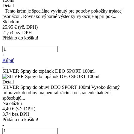
Detail
Tento krém je špeciálne vyvinutý pre potreby pokožky trpiacej
psoriázou. Rovnako výborné výsledky vykazuje aj pri pok...
Skladom
25,95 €
(vč. DPH)
21,63
bez DPH
Přidáno do košíku!
-
+
Kúpiť
SILVER Spray do topánok DEO SPORT 100ml
Detail
SILVER Spray do obuvi DEO SPORT 100ml Vysoko účinný
prípravok do obuvi na neutralizáciu a odstránenie baktérií
spôsobujú...
Na otázku
4,49 €
(vč. DPH)
3,74
bez DPH
Přidáno do košíku!
-