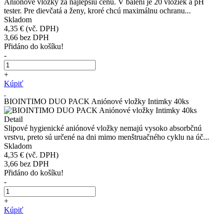
Aniónové vložky za najlepšiu cenu. V balení je 20 vložiek a pH
tester. Pre dievčatá a ženy, kroré chcú maximálnu ochranu...
Skladom
4,35 €
(vč. DPH)
3,66
bez DPH
Přidáno do košíku!
-
+
Kúpiť
BIOINTIMO DUO PACK Aniónové vložky Intimky 40ks
Detail
Slipové hygienické aniónové vložky nemajú vysoko absorbčnú
vrstvu, preto sú určené na dni mimo menštruačného cyklu na úč...
Skladom
4,35 €
(vč. DPH)
3,66
bez DPH
Přidáno do košíku!
-
+
Kúpiť