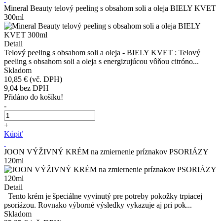
Mineral Beauty telový peeling s obsahom soli a oleja BIELY KVET
300ml
Detail
Telový peeling s obsahom soli a oleja - BIELY KVET : Telový
peeling s obsahom soli a oleja s energizujúcou vôňou citróno...
Skladom
10,85 €
(vč. DPH)
9,04
bez DPH
Přidáno do košíku!
-
+
Kúpiť
JOON VÝŽIVNÝ KRÉM na zmiernenie príznakov PSORIÁZY
120ml
Detail
Tento krém je špeciálne vyvinutý pre potreby pokožky trpiacej
psoriázou. Rovnako výborné výsledky vykazuje aj pri pok...
Skladom