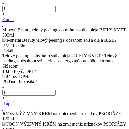
-
+
Kúpiť
Mineral Beauty telový peeling s obsahom soli a oleja BIELY KVET
300ml
Detail
Telový peeling s obsahom soli a oleja - BIELY KVET : Telový
peeling s obsahom soli a oleja s energizujúcou vôňou citróno...
Skladom
10,85 €
(vč. DPH)
9,04
bez DPH
Přidáno do košíku!
-
+
Kúpiť
JOON VÝŽIVNÝ KRÉM na zmiernenie príznakov PSORIÁZY
120ml