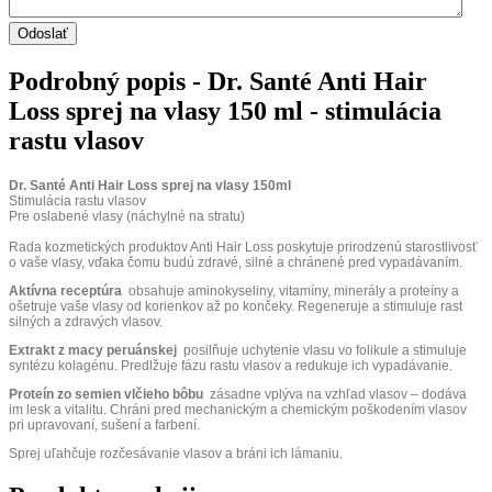
Podrobný popis - Dr. Santé Anti Hair
Loss sprej na vlasy 150 ml - stimulácia
rastu vlasov
Dr. Santé Anti Hair Loss sprej na vlasy 150ml
Stimulácia rastu vlasov
Pre oslabené vlasy (náchylné na stratu)
Rada kozmetických produktov Anti Hair Loss poskytuje prirodzenú starostlivosť
o vaše vlasy, vďaka čomu budú zdravé, silné a chránené pred vypadávaním.
Aktívna receptúra
obsahuje aminokyseliny, vitamíny, minerály a proteíny a
ošetruje vaše vlasy od korienkov až po končeky. Regeneruje a stimuluje rast
silných a zdravých vlasov.
Extrakt z macy peruánskej
posilňuje uchytenie vlasu vo folikule a stimuluje
syntézu kolagénu. Predlžuje fázu rastu vlasov a redukuje ich vypadávanie.
Proteín zo semien vlčieho bôbu
zásadne vplýva na vzhľad vlasov – dodáva
im lesk a vitalitu. Chráni pred mechanickým a chemickým poškodením vlasov
pri upravovaní, sušení a farbení.
Sprej uľahčuje rozčesávanie vlasov a bráni ich lámaniu.