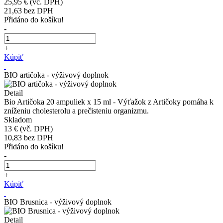
25,95 €
(vč. DPH)
21,63
bez DPH
Přidáno do košíku!
-
+
Kúpiť
BIO artičoka - výživový doplnok
Detail
Bio Artičoka 20 ampuliek x 15 ml - Výťažok z Artičoky pomáha k
zníženiu cholesterolu a prečisteniu organizmu.
Skladom
13 €
(vč. DPH)
10,83
bez DPH
Přidáno do košíku!
-
+
Kúpiť
BIO Brusnica - výživový doplnok
Detail