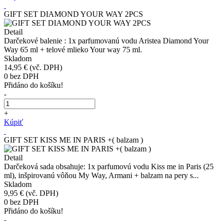
GIFT SET DIAMOND YOUR WAY 2PCS
Detail
Darčekové balenie : 1x parfumovanú vodu Aristea Diamond Your
Way 65 ml + telové mlieko Your way 75 ml.
Skladom
14,95 €
(vč. DPH)
0
bez DPH
Přidáno do košíku!
-
+
Kúpiť
GIFT SET KISS ME IN PARIS +( balzam )
Detail
Darčeková sada obsahuje: 1x parfumovú vodu Kiss me in Paris (25
ml), inšpirovanú vôňou My Way, Armani + balzam na pery s...
Skladom
9,95 €
(vč. DPH)
0
bez DPH
Přidáno do košíku!
-