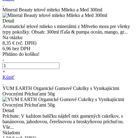
Mineral Beauty telové mlieko Mlieko a Med 300ml
Detail
Aromatické telové mlieko s minerálmi z Mŕtveho mora pre všetky
typy pokožky. Obsah: 300ml fľaša & pumpa oceán, mango, gr...
Na otázku
8,35 €
(vč. DPH)
6,96
bez DPH
Přidáno do košíku!
-
+
Kúpiť
YUM EARTH Organické Gumové Cukríky s Vynikajúcimi
Ovocnými Príchuťami 50g
Detail
Príchute: V každom balíčku nájdeš mix gumených cukríkov, s
banánovou, jahodovou, čerešnovou a broskyňovou príchuťou.
Vše...
Skladom