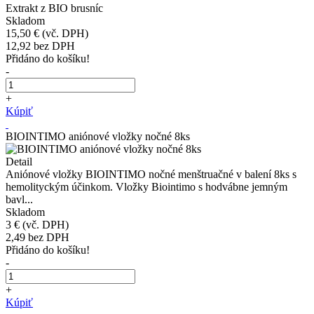
Extrakt z BIO brusníc
Skladom
15,50 €
(vč. DPH)
12,92
bez DPH
Přidáno do košíku!
-
+
Kúpiť
BIOINTIMO aniónové vložky nočné 8ks
Detail
Aniónové vložky BIOINTIMO nočné menštruačné v balení 8ks s
hemolityckým účinkom. Vložky Biointimo s hodvábne jemným
bavl...
Skladom
3 €
(vč. DPH)
2,49
bez DPH
Přidáno do košíku!
-
+
Kúpiť