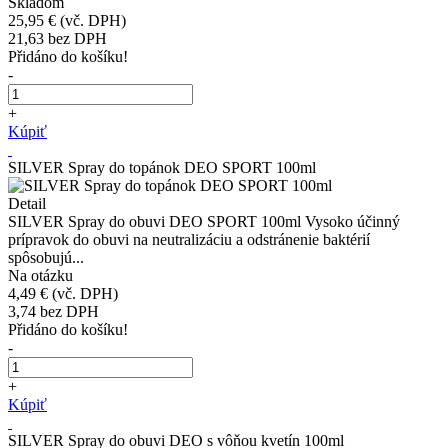
Skladom
25,95 €
(vč. DPH)
21,63
bez DPH
Přidáno do košíku!
-
+
Kúpiť
SILVER Spray do topánok DEO SPORT 100ml
Detail
SILVER Spray do obuvi DEO SPORT 100ml Vysoko účinný
prípravok do obuvi na neutralizáciu a odstránenie baktérií
spôsobujú...
Na otázku
4,49 €
(vč. DPH)
3,74
bez DPH
Přidáno do košíku!
-
+
Kúpiť
SILVER Spray do obuvi DEO s vôňou kvetín 100ml