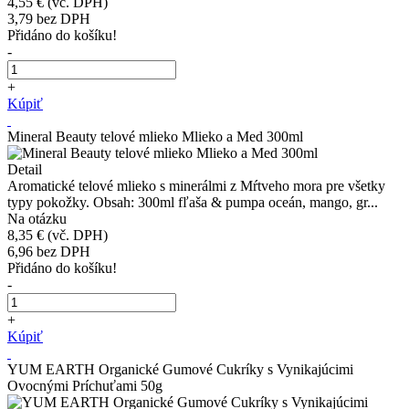
4,55 €
(vč. DPH)
3,79
bez DPH
Přidáno do košíku!
-
+
Kúpiť
Mineral Beauty telové mlieko Mlieko a Med 300ml
Detail
Aromatické telové mlieko s minerálmi z Mŕtveho mora pre všetky
typy pokožky. Obsah: 300ml fľaša & pumpa oceán, mango, gr...
Na otázku
8,35 €
(vč. DPH)
6,96
bez DPH
Přidáno do košíku!
-
+
Kúpiť
YUM EARTH Organické Gumové Cukríky s Vynikajúcimi
Ovocnými Príchuťami 50g