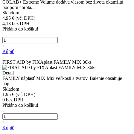
COLAB+ Extreme Volume dodáva vlasom bez života okamžitú
podporu chrbta...
Skladom
4,95 €
(vč. DPH)
4,13
bez DPH
Přidáno do košíku!
-
+
Kúpiť
FIRST AID by FIXAplast FAMILY MIX 36ks
Detail
FAMILY náplasť MIX Mix veľkostí a tvarov. Balenie obsahuje
náp...
Skladom
1,95 €
(vč. DPH)
0
bez DPH
Přidáno do košíku!
-
+
Kúpiť