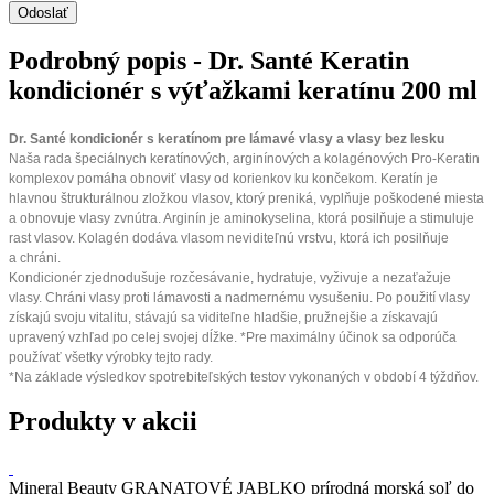
Podrobný popis - Dr. Santé Keratin
kondicionér s výťažkami keratínu 200 ml
Dr. Santé kondicionér s keratínom pre lámavé vlasy a vlasy bez lesku
Naša rada špeciálnych keratínových, arginínových a kolagénových Pro-Keratin
komplexov pomáha obnoviť vlasy od korienkov ku končekom. Keratín je
hlavnou štrukturálnou zložkou vlasov, ktorý preniká, vyplňuje poškodené miesta
a obnovuje vlasy zvnútra. Arginín je aminokyselina, ktorá posilňuje a stimuluje
rast vlasov. Kolagén dodáva vlasom neviditeľnú vrstvu, ktorá ich posilňuje
a chráni.
Kondicionér zjednodušuje rozčesávanie, hydratuje, vyživuje a nezaťažuje
vlasy. Chráni vlasy proti lámavosti a nadmernému vysušeniu. Po použití vlasy
získajú svoju vitalitu, stávajú sa viditeľne hladšie, pružnejšie a získavajú
upravený vzhľad po celej svojej dĺžke. *Pre maximálny účinok sa odporúča
používať všetky výrobky tejto rady.
*Na základe výsledkov spotrebiteľských testov vykonaných v období 4 týždňov.
Produkty v akcii
Mineral Beauty GRANATOVÉ JABLKO prírodná morská soľ do