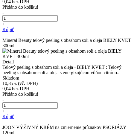
9,04
bez DPH
Přidáno do košíku!
-
+
Kúpiť
Mineral Beauty telový peeling s obsahom soli a oleja BIELY KVET
300ml
Detail
Telový peeling s obsahom soli a oleja - BIELY KVET : Telový
peeling s obsahom soli a oleja s energizujúcou vôňou citróno...
Skladom
10,85 €
(vč. DPH)
9,04
bez DPH
Přidáno do košíku!
-
+
Kúpiť
JOON VÝŽIVNÝ KRÉM na zmiernenie príznakov PSORIÁZY
120ml