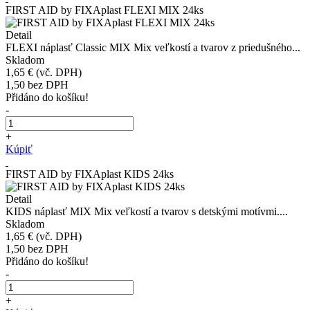
FIRST AID by FIXAplast FLEXI MIX 24ks
Detail
FLEXI náplasť Classic MIX Mix veľkostí a tvarov z priedušného...
Skladom
1,65 €
(vč. DPH)
1,50
bez DPH
Přidáno do košíku!
-
+
Kúpiť
FIRST AID by FIXAplast KIDS 24ks
Detail
KIDS náplasť MIX Mix veľkostí a tvarov s detskými motívmi....
Skladom
1,65 €
(vč. DPH)
1,50
bez DPH
Přidáno do košíku!
-
+