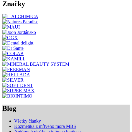
Značky
Blog
Všetky články
Kozmetika z mŕtveho mora MBS
Aniónové vložky a intímna hygiena