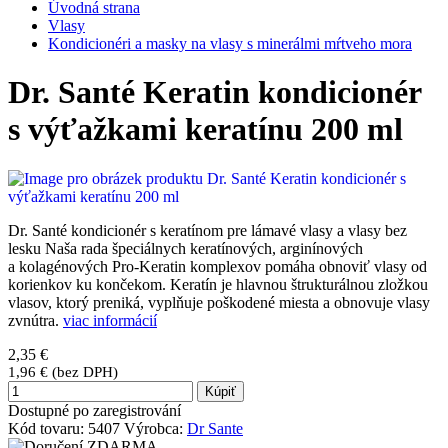
Úvodná strana
Vlasy
Kondicionéri a masky na vlasy s minerálmi mŕtveho mora
Dr. Santé Keratin kondicionér
s výťažkami keratínu 200 ml
Dr. Santé kondicionér s keratínom pre lámavé vlasy a vlasy bez
lesku Naša rada špeciálnych keratínových, arginínových
a kolagénových Pro-Keratin komplexov pomáha obnoviť vlasy od
korienkov ku končekom. Keratín je hlavnou štrukturálnou zložkou
vlasov, ktorý preniká, vyplňuje poškodené miesta a obnovuje vlasy
zvnútra.
viac informácií
2,35 €
1,96 € (bez DPH)
Kúpiť
Dostupné po zaregistrování
Kód tovaru:
5407
Výrobca:
Dr Sante