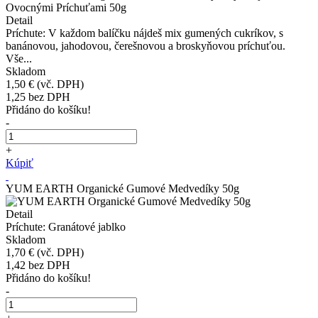
Detail
Príchute: V každom balíčku nájdeš mix gumených cukríkov, s
banánovou, jahodovou, čerešnovou a broskyňovou príchuťou.
Vše...
Skladom
1,50 €
(vč. DPH)
1,25
bez DPH
Přidáno do košíku!
-
+
Kúpiť
YUM EARTH Organické Gumové Medvedíky 50g
Detail
Príchute: Granátové jablko
Skladom
1,70 €
(vč. DPH)
1,42
bez DPH
Přidáno do košíku!
-