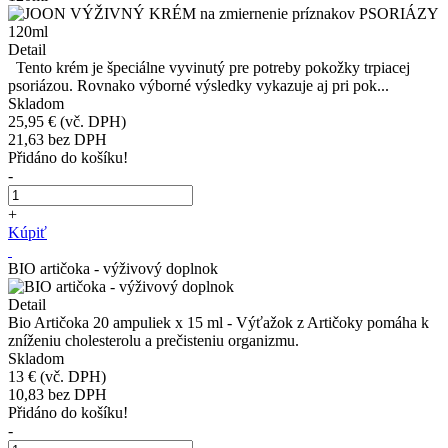
Detail
Tento krém je špeciálne vyvinutý pre potreby pokožky trpiacej
psoriázou. Rovnako výborné výsledky vykazuje aj pri pok...
Skladom
25,95 €
(vč. DPH)
21,63
bez DPH
Přidáno do košíku!
-
+
Kúpiť
BIO artičoka - výživový doplnok
Detail
Bio Artičoka 20 ampuliek x 15 ml - Výťažok z Artičoky pomáha k
zníženiu cholesterolu a prečisteniu organizmu.
Skladom
13 €
(vč. DPH)
10,83
bez DPH
Přidáno do košíku!
-