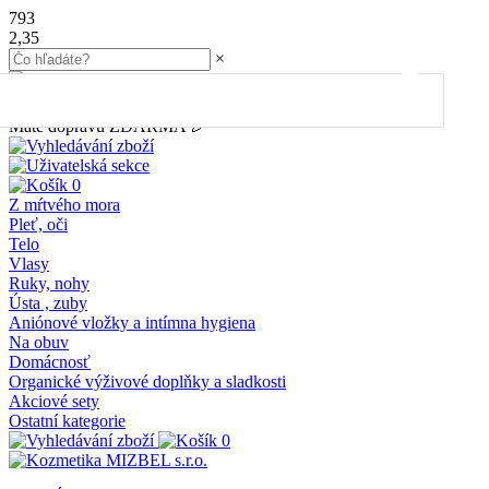
793
2,35
×
45.00
€
do dopravy
ZDARMA
Máte dopravu ZDARMA 🎉
0
Z mŕtvého mora
Pleť, oči
Telo
Vlasy
Ruky, nohy
Ústa , zuby
Aniónové vložky a intímna hygiena
Na obuv
Domácnosť
Organické výživové doplňky a sladkosti
Akciové sety
Ostatní kategorie
0