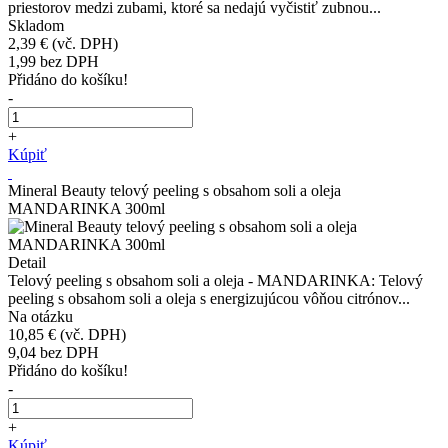
priestorov medzi zubami, ktoré sa nedajú vyčistiť zubnou...
Skladom
2,39 €
(vč. DPH)
1,99
bez DPH
Přidáno do košíku!
-
+
Kúpiť
Mineral Beauty telový peeling s obsahom soli a oleja
MANDARINKA 300ml
Detail
Telový peeling s obsahom soli a oleja - MANDARINKA: Telový
peeling s obsahom soli a oleja s energizujúcou vôňou citrónov...
Na otázku
10,85 €
(vč. DPH)
9,04
bez DPH
Přidáno do košíku!
-
+
Kúpiť