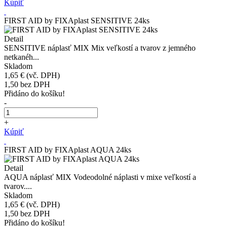
Kúpiť
FIRST AID by FIXAplast SENSITIVE 24ks
Detail
SENSITIVE náplasť MIX Mix veľkostí a tvarov z jemného
netkanéh...
Skladom
1,65 €
(vč. DPH)
1,50
bez DPH
Přidáno do košíku!
-
+
Kúpiť
FIRST AID by FIXAplast AQUA 24ks
Detail
AQUA náplasť MIX Vodeodolné náplasti v mixe veľkostí a
tvarov....
Skladom
1,65 €
(vč. DPH)
1,50
bez DPH
Přidáno do košíku!