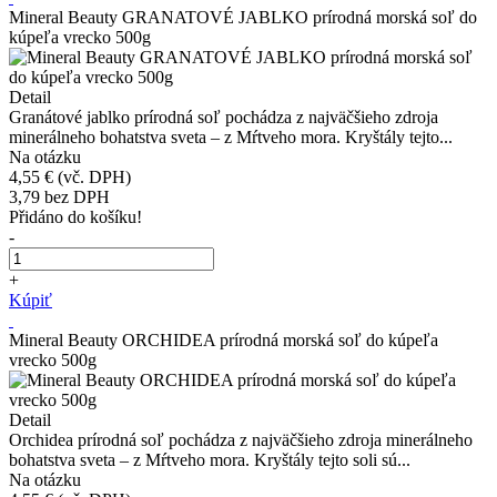
Mineral Beauty GRANATOVÉ JABLKO prírodná morská soľ do
kúpeľa vrecko 500g
Detail
Granátové jablko prírodná soľ pochádza z najväčšieho zdroja
minerálneho bohatstva sveta – z Mŕtveho mora. Kryštály tejto...
Na otázku
4,55 €
(vč. DPH)
3,79
bez DPH
Přidáno do košíku!
-
+
Kúpiť
Mineral Beauty ORCHIDEA prírodná morská soľ do kúpeľa
vrecko 500g
Detail
Orchidea prírodná soľ pochádza z najväčšieho zdroja minerálneho
bohatstva sveta – z Mŕtveho mora. Kryštály tejto soli sú...
Na otázku