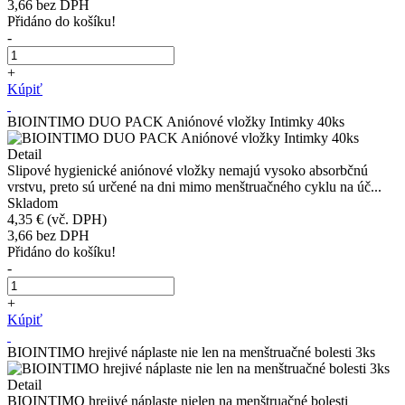
3,66
bez DPH
Přidáno do košíku!
-
+
Kúpiť
BIOINTIMO DUO PACK Aniónové vložky Intimky 40ks
Detail
Slipové hygienické aniónové vložky nemajú vysoko absorbčnú
vrstvu, preto sú určené na dni mimo menštruačného cyklu na úč...
Skladom
4,35 €
(vč. DPH)
3,66
bez DPH
Přidáno do košíku!
-
+
Kúpiť
BIOINTIMO hrejivé náplaste nie len na menštruačné bolesti 3ks
Detail
BIOINTIMO hrejivé náplaste nielen na menštruačné bolesti