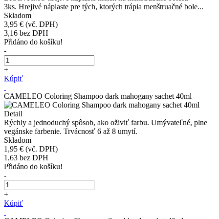
3ks. Hrejivé náplaste pre tých, ktorých trápia menštruačné bole...
Skladom
3,95 €
(vč. DPH)
3,16
bez DPH
Přidáno do košíku!
-
+
Kúpiť
CAMELEO Coloring Shampoo dark mahogany sachet 40ml
Detail
Rýchly a jednoduchý spôsob, ako oživiť farbu. Umývateľné, plne
vegánske farbenie. Trvácnosť 6 až 8 umytí.
Skladom
1,95 €
(vč. DPH)
1,63
bez DPH
Přidáno do košíku!
-
+
Kúpiť