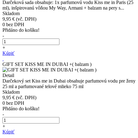
Darčeková sada obsahuje: 1x parfumovú vodu Kiss me in Paris (25
ml), inšpirovanú vôňou My Way, Armani + balzam na pery s...
Skladom
9,95 €
(vč. DPH)
0
bez DPH
Přidáno do košíku!
-
+
Kúpiť
GIFT SET KISS ME IN DUBAI +( balzam )
Detail
Darčekový set Kiss me in Dubai obsahuje parfumovú vodu pre ženy
25 ml a parfumované telové mlieko 75 ml
Skladom
9,95 €
(vč. DPH)
0
bez DPH
Přidáno do košíku!
-
+
Kúpiť