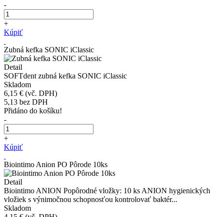
-
+
Kúpiť
Zubná kefka SONIC iClassic
Detail
SOFTdent zubná kefka SONIC iClassic
Skladom
6,15 €
(vč. DPH)
5,13
bez DPH
Přidáno do košíku!
-
+
Kúpiť
Biointimo Anion PO Pôrode 10ks
Detail
Biointimo ANION Popôrodné vložky: 10 ks ANION hygienických
vložiek s výnimočnou schopnosťou kontrolovať baktér...
Skladom
4,15 €
(vč. DPH)