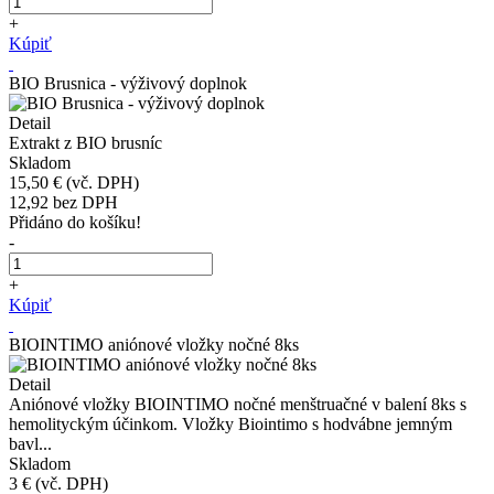
+
Kúpiť
BIO Brusnica - výživový doplnok
Detail
Extrakt z BIO brusníc
Skladom
15,50 €
(vč. DPH)
12,92
bez DPH
Přidáno do košíku!
-
+
Kúpiť
BIOINTIMO aniónové vložky nočné 8ks
Detail
Aniónové vložky BIOINTIMO nočné menštruačné v balení 8ks s
hemolityckým účinkom. Vložky Biointimo s hodvábne jemným
bavl...
Skladom
3 €
(vč. DPH)