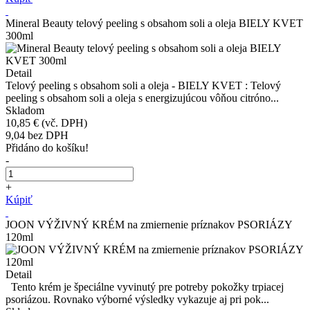
Mineral Beauty telový peeling s obsahom soli a oleja BIELY KVET
300ml
Detail
Telový peeling s obsahom soli a oleja - BIELY KVET : Telový
peeling s obsahom soli a oleja s energizujúcou vôňou citróno...
Skladom
10,85 €
(vč. DPH)
9,04
bez DPH
Přidáno do košíku!
-
+
Kúpiť
JOON VÝŽIVNÝ KRÉM na zmiernenie príznakov PSORIÁZY
120ml
Detail
Tento krém je špeciálne vyvinutý pre potreby pokožky trpiacej
psoriázou. Rovnako výborné výsledky vykazuje aj pri pok...