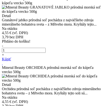
kúpeľa vrecko 500g
Detail
Granátové jablko prírodná soľ pochádza z najväčšieho zdroja
minerálneho bohatstva sveta – z Mŕtveho mora. Kryštály tejto...
Na otázku
4,55 €
(vč. DPH)
3,79
bez DPH
Přidáno do košíku!
-
+
Kúpiť
Mineral Beauty ORCHIDEA prírodná morská soľ do kúpeľa
vrecko 500g
Detail
Orchidea prírodná soľ pochádza z najväčšieho zdroja minerálneho
bohatstva sveta – z Mŕtveho mora. Kryštály tejto soli sú...
Na otázku
4,55 €
(vč. DPH)
3,79
bez DPH