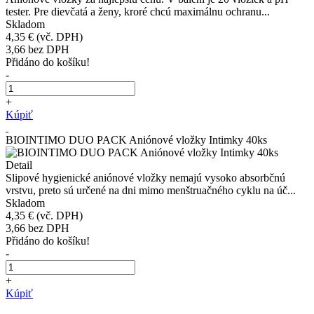
tester. Pre dievčatá a ženy, kroré chcú maximálnu ochranu...
Skladom
4,35 €
(vč. DPH)
3,66
bez DPH
Přidáno do košíku!
-
+
Kúpiť
BIOINTIMO DUO PACK Aniónové vložky Intimky 40ks
Detail
Slipové hygienické aniónové vložky nemajú vysoko absorbčnú
vrstvu, preto sú určené na dni mimo menštruačného cyklu na úč...
Skladom
4,35 €
(vč. DPH)
3,66
bez DPH
Přidáno do košíku!
-
+
Kúpiť