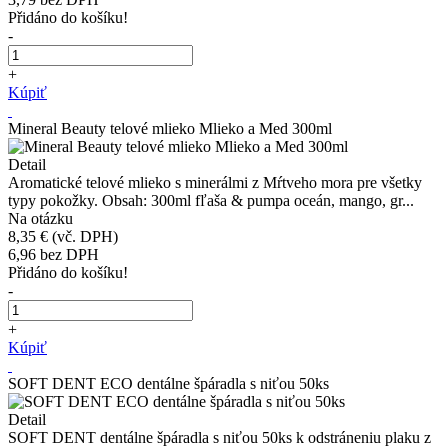
Přidáno do košíku!
-
+
Kúpiť
Mineral Beauty telové mlieko Mlieko a Med 300ml
Detail
Aromatické telové mlieko s minerálmi z Mŕtveho mora pre všetky
typy pokožky. Obsah: 300ml fľaša & pumpa oceán, mango, gr...
Na otázku
8,35 €
(vč. DPH)
6,96
bez DPH
Přidáno do košíku!
-
+
Kúpiť
SOFT DENT ECO dentálne špáradla s niťou 50ks
Detail
SOFT DENT dentálne špáradla s niťou 50ks k odstráneniu plaku z