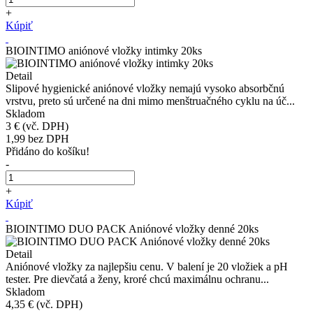
+
Kúpiť
BIOINTIMO aniónové vložky intimky 20ks
Detail
Slipové hygienické aniónové vložky nemajú vysoko absorbčnú
vrstvu, preto sú určené na dni mimo menštruačného cyklu na úč...
Skladom
3 €
(vč. DPH)
1,99
bez DPH
Přidáno do košíku!
-
+
Kúpiť
BIOINTIMO DUO PACK Aniónové vložky denné 20ks
Detail
Aniónové vložky za najlepšiu cenu. V balení je 20 vložiek a pH
tester. Pre dievčatá a ženy, kroré chcú maximálnu ochranu...
Skladom
4,35 €
(vč. DPH)