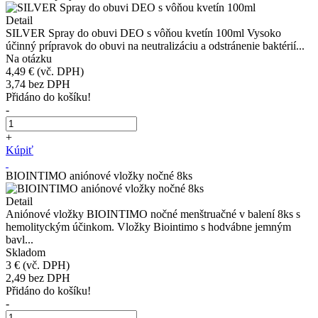
Detail
SILVER Spray do obuvi DEO s vôňou kvetín 100ml Vysoko
účinný prípravok do obuvi na neutralizáciu a odstránenie baktérií...
Na otázku
4,49 €
(vč. DPH)
3,74
bez DPH
Přidáno do košíku!
-
+
Kúpiť
BIOINTIMO aniónové vložky nočné 8ks
Detail
Aniónové vložky BIOINTIMO nočné menštruačné v balení 8ks s
hemolityckým účinkom. Vložky Biointimo s hodvábne jemným
bavl...
Skladom
3 €
(vč. DPH)
2,49
bez DPH
Přidáno do košíku!
-