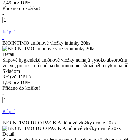
2,49
bez DPH
Přidáno do košíku!
-
+
Kúpiť
BIOINTIMO aniónové vložky intimky 20ks
Detail
Slipové hygienické aniónové vložky nemajú vysoko absorbčnú
vrstvu, preto sú určené na dni mimo menštruačného cyklu na úč...
Skladom
3 €
(vč. DPH)
1,99
bez DPH
Přidáno do košíku!
-
+
Kúpiť
BIOINTIMO DUO PACK Aniónové vložky denné 20ks
Detail
Aniónové vložky za najlepšiu cenu. V balení je 20 vložiek a pH