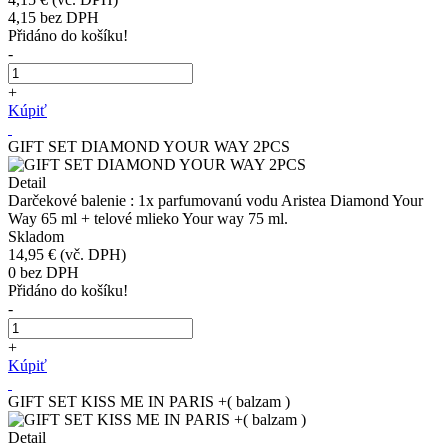
4,15
bez DPH
Přidáno do košíku!
-
+
Kúpiť
GIFT SET DIAMOND YOUR WAY 2PCS
Detail
Darčekové balenie : 1x parfumovanú vodu Aristea Diamond Your
Way 65 ml + telové mlieko Your way 75 ml.
Skladom
14,95 €
(vč. DPH)
0
bez DPH
Přidáno do košíku!
-
+
Kúpiť
GIFT SET KISS ME IN PARIS +( balzam )
Detail