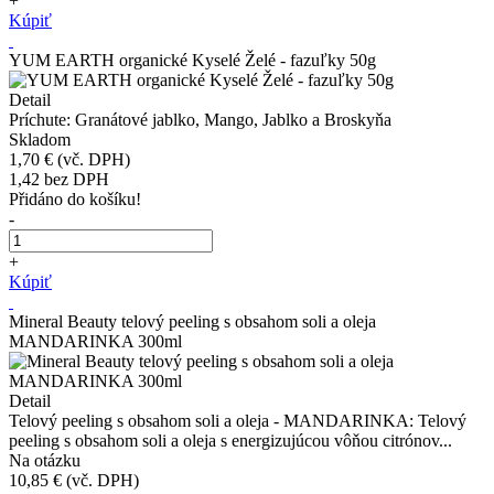
+
Kúpiť
YUM EARTH organické Kyselé Želé - fazuľky 50g
Detail
Príchute: Granátové jablko, Mango, Jablko a Broskyňa
Skladom
1,70 €
(vč. DPH)
1,42
bez DPH
Přidáno do košíku!
-
+
Kúpiť
Mineral Beauty telový peeling s obsahom soli a oleja
MANDARINKA 300ml
Detail
Telový peeling s obsahom soli a oleja - MANDARINKA: Telový
peeling s obsahom soli a oleja s energizujúcou vôňou citrónov...
Na otázku
10,85 €
(vč. DPH)