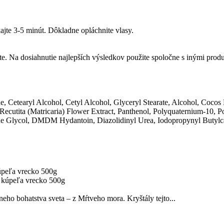
jte 3-5 minút. Dôkladne opláchnite vlasy.
te. Na dosiahnutie najlepších výsledkov použite spoločne s inými prod
, Cetearyl Alcohol, Cetyl Alcohol, Glyceryl Stearate, Alcohol, Coco
ecutita (Matricaria) Flower Extract, Panthenol, Polyquaternium-10, 
ene Glycol, DMDM Hydantoin, Diazolidinyl Urea, Iodopropynyl Butylc
peľa vrecko 500g
eho bohatstva sveta – z Mŕtveho mora. Kryštály tejto...