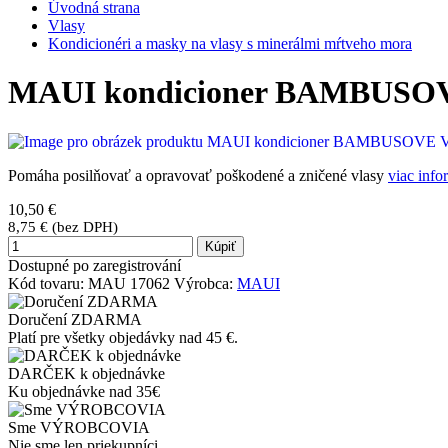
Úvodná strana
Vlasy
Kondicionéri a masky na vlasy s minerálmi mŕtveho mora
MAUI kondicioner BAMBUSOVE
Pomáha posilňovať a opravovať poškodené a zničené vlasy
viac info
10,50 €
8,75 € (bez DPH)
Kúpiť
Dostupné po zaregistrování
Kód tovaru:
MAU 17062
Výrobca:
MAUI
Doručení ZDARMA
Platí pre všetky objedávky nad 45 €.
DARČEK k objednávke
Ku objednávke nad 35€
Sme VÝROBCOVIA
Nie sme len priekupníci