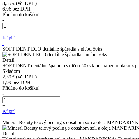
8,35 €
(vč. DPH)
6,96
bez DPH
Přidáno do košíku!
-
+
Kúpiť
SOFT DENT ECO dentálne špáradla s niťou 50ks
Detail
SOFT DENT dentálne špáradla s niťou 50ks k odstráneniu plaku z prie
Skladom
2,39 €
(vč. DPH)
1,99
bez DPH
Přidáno do košíku!
-
+
Kúpiť
Mineral Beauty telový peeling s obsahom soli a oleja MANDARIN
Detail