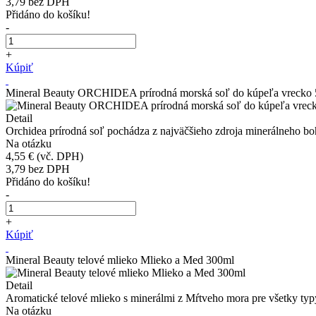
3,79
bez DPH
Přidáno do košíku!
-
+
Kúpiť
Mineral Beauty ORCHIDEA prírodná morská soľ do kúpeľa vrecko
Detail
Orchidea prírodná soľ pochádza z najväčšieho zdroja minerálneho bohat
Na otázku
4,55 €
(vč. DPH)
3,79
bez DPH
Přidáno do košíku!
-
+
Kúpiť
Mineral Beauty telové mlieko Mlieko a Med 300ml
Detail
Aromatické telové mlieko s minerálmi z Mŕtveho mora pre všetky ty
Na otázku