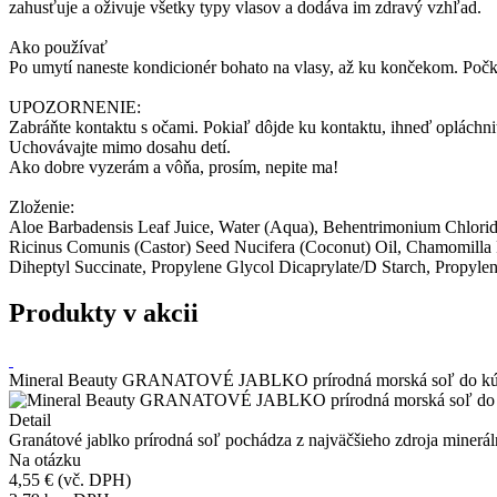
zahusťuje a oživuje všetky typy vlasov a dodáva im zdravý vzhľad.
Ako používať
Po umytí naneste kondicionér bohato na vlasy, až ku končekom. Počka
UPOZORNENIE:
Zabráňte kontaktu s očami. Pokiaľ dôjde ku kontaktu, ihneď opláchni
Uchovávajte mimo dosahu detí.
Ako dobre vyzerám a vôňa, prosím, nepite ma!
Zloženie:
Aloe Barbadensis Leaf Juice, Water (Aqua), Behentrimonium Chloride
Ricinus Comunis (Castor) Seed Nucifera (Coconut) Oil, Chamomilla R
Diheptyl Succinate, Propylene Glycol Dicaprylate/D Starch, Propyl
Produkty v akcii
Mineral Beauty GRANATOVÉ JABLKO prírodná morská soľ do kú
Detail
Granátové jablko prírodná soľ pochádza z najväčšieho zdroja mineráln
Na otázku
4,55 €
(vč. DPH)