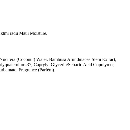
uktmi radu Maui Moisture.
s Nucifera (Coconut) Water, Bambusa Arundinacea Stem Extract,
Polyquaternium-37, Caprylyl Glycerín/Sebacic Acid Copolymer,
arbamate, Fragrance (Parfém).