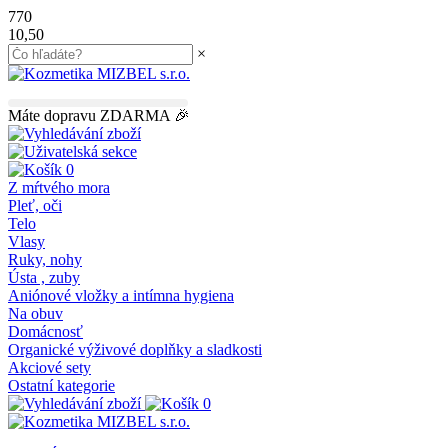
770
10,50
×
45.00
€
do dopravy
ZDARMA
Máte dopravu ZDARMA 🎉
0
Z mŕtvého mora
Pleť, oči
Telo
Vlasy
Ruky, nohy
Ústa , zuby
Aniónové vložky a intímna hygiena
Na obuv
Domácnosť
Organické výživové doplňky a sladkosti
Akciové sety
Ostatní kategorie
0