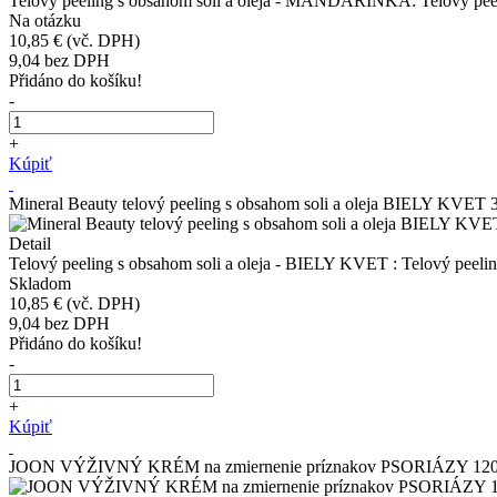
Telový peeling s obsahom soli a oleja - MANDARINKA: Telový peelin
Na otázku
10,85 €
(vč. DPH)
9,04
bez DPH
Přidáno do košíku!
-
+
Kúpiť
Mineral Beauty telový peeling s obsahom soli a oleja BIELY KVET 
Detail
Telový peeling s obsahom soli a oleja - BIELY KVET : Telový peeling
Skladom
10,85 €
(vč. DPH)
9,04
bez DPH
Přidáno do košíku!
-
+
Kúpiť
JOON VÝŽIVNÝ KRÉM na zmiernenie príznakov PSORIÁZY 12