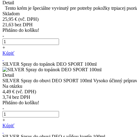
Detail
Tento krém je špeciálne vyvinutý pre potreby pokožky trpiacej psori
Skladom
25,95 €
(vč. DPH)
21,63
bez DPH
Přidáno do košíku!
-
+
Kúpiť
SILVER Spray do topánok DEO SPORT 100ml
Detail
SILVER Spray do obuvi DEO SPORT 100ml Vysoko účinný prípravok do
Na otázku
4,49 €
(vč. DPH)
3,74
bez DPH
Přidáno do košíku!
-
+
Kúpiť
SILVER Spray do obuvi DEO s vôňou kvetín 100ml