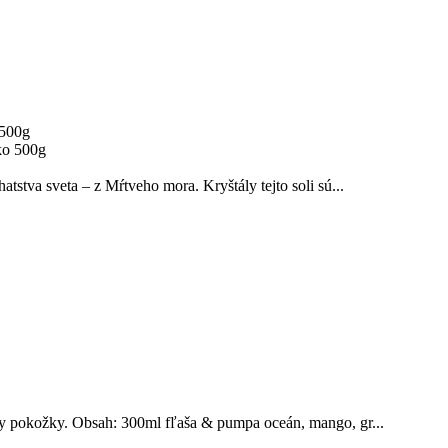
 500g
stva sveta – z Mŕtveho mora. Kryštály tejto soli sú...
py pokožky. Obsah: 300ml fľaša & pumpa oceán, mango, gr...