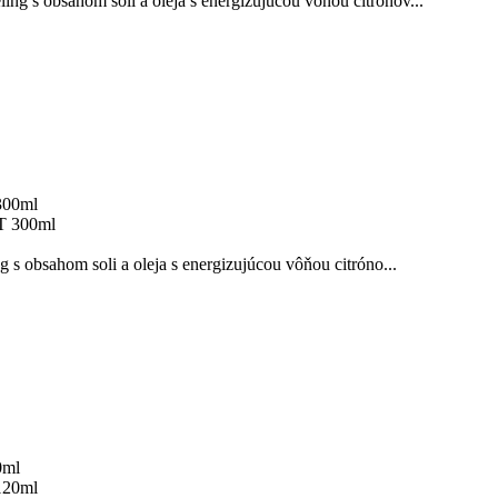
g s obsahom soli a oleja s energizujúcou vôňou citrónov...
300ml
 s obsahom soli a oleja s energizujúcou vôňou citróno...
0ml