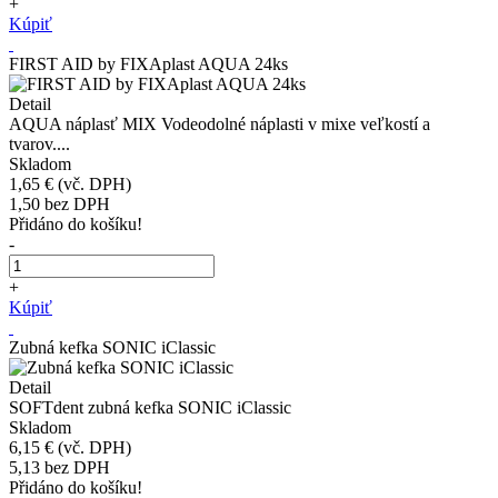
+
Kúpiť
FIRST AID by FIXAplast AQUA 24ks
Detail
AQUA náplasť MIX Vodeodolné náplasti v mixe veľkostí a
tvarov....
Skladom
1,65 €
(vč. DPH)
1,50
bez DPH
Přidáno do košíku!
-
+
Kúpiť
Zubná kefka SONIC iClassic
Detail
SOFTdent zubná kefka SONIC iClassic
Skladom
6,15 €
(vč. DPH)
5,13
bez DPH
Přidáno do košíku!