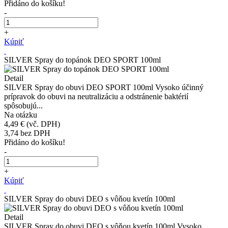
Přidáno do košíku!
-
+
Kúpiť
SILVER Spray do topánok DEO SPORT 100ml
Detail
SILVER Spray do obuvi DEO SPORT 100ml Vysoko účinný
prípravok do obuvi na neutralizáciu a odstránenie baktérií
spôsobujú...
Na otázku
4,49 €
(vč. DPH)
3,74
bez DPH
Přidáno do košíku!
-
+
Kúpiť
SILVER Spray do obuvi DEO s vôňou kvetín 100ml
Detail
SILVER Spray do obuvi DEO s vôňou kvetín 100ml Vysoko