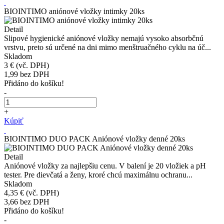
BIOINTIMO aniónové vložky intimky 20ks
Detail
Slipové hygienické aniónové vložky nemajú vysoko absorbčnú
vrstvu, preto sú určené na dni mimo menštruačného cyklu na úč...
Skladom
3 €
(vč. DPH)
1,99
bez DPH
Přidáno do košíku!
-
+
Kúpiť
BIOINTIMO DUO PACK Aniónové vložky denné 20ks
Detail
Aniónové vložky za najlepšiu cenu. V balení je 20 vložiek a pH
tester. Pre dievčatá a ženy, kroré chcú maximálnu ochranu...
Skladom
4,35 €
(vč. DPH)
3,66
bez DPH
Přidáno do košíku!
-