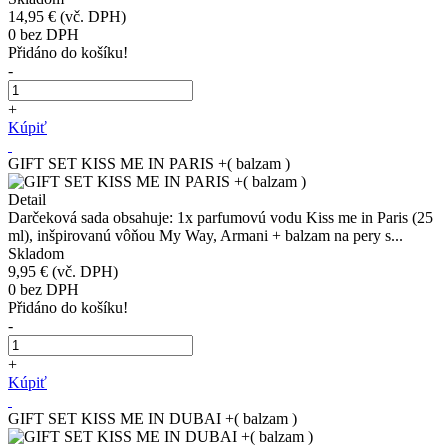
14,95 €
(vč. DPH)
0
bez DPH
Přidáno do košíku!
-
+
Kúpiť
GIFT SET KISS ME IN PARIS +( balzam )
Detail
Darčeková sada obsahuje: 1x parfumovú vodu Kiss me in Paris (25
ml), inšpirovanú vôňou My Way, Armani + balzam na pery s...
Skladom
9,95 €
(vč. DPH)
0
bez DPH
Přidáno do košíku!
-
+
Kúpiť
GIFT SET KISS ME IN DUBAI +( balzam )