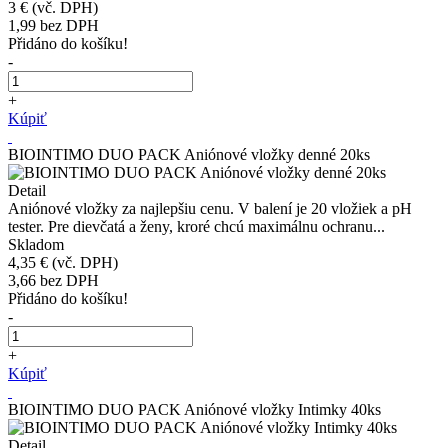
3 €
(vč. DPH)
1,99
bez DPH
Přidáno do košíku!
-
+
Kúpiť
BIOINTIMO DUO PACK Aniónové vložky denné 20ks
Detail
Aniónové vložky za najlepšiu cenu. V balení je 20 vložiek a pH
tester. Pre dievčatá a ženy, kroré chcú maximálnu ochranu...
Skladom
4,35 €
(vč. DPH)
3,66
bez DPH
Přidáno do košíku!
-
+
Kúpiť
BIOINTIMO DUO PACK Aniónové vložky Intimky 40ks
Detail