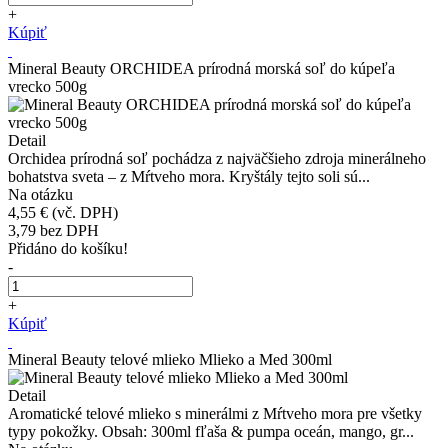
+
Kúpiť
Mineral Beauty ORCHIDEA prírodná morská soľ do kúpeľa
vrecko 500g
Detail
Orchidea prírodná soľ pochádza z najväčšieho zdroja minerálneho
bohatstva sveta – z Mŕtveho mora. Kryštály tejto soli sú...
Na otázku
4,55 €
(vč. DPH)
3,79
bez DPH
Přidáno do košíku!
-
+
Kúpiť
Mineral Beauty telové mlieko Mlieko a Med 300ml
Detail
Aromatické telové mlieko s minerálmi z Mŕtveho mora pre všetky
typy pokožky. Obsah: 300ml fľaša & pumpa oceán, mango, gr...