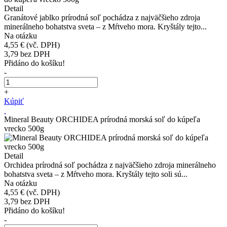
Detail
Granátové jablko prírodná soľ pochádza z najväčšieho zdroja
minerálneho bohatstva sveta – z Mŕtveho mora. Kryštály tejto...
Na otázku
4,55 €
(vč. DPH)
3,79
bez DPH
Přidáno do košíku!
-
+
Kúpiť
Mineral Beauty ORCHIDEA prírodná morská soľ do kúpeľa
vrecko 500g
Detail
Orchidea prírodná soľ pochádza z najväčšieho zdroja minerálneho
bohatstva sveta – z Mŕtveho mora. Kryštály tejto soli sú...
Na otázku
4,55 €
(vč. DPH)
3,79
bez DPH
Přidáno do košíku!
-