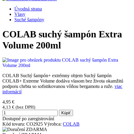
Úvodná strana
Vlasy
Suché šampóny
COLAB suchý šampón Extra
Volume 200ml
COLAB Suchý šampón+ extrémny objem Suchý šampón
COLAB+ Extreme Volume dodáva vlasom bez života okamžitú
podporu chrbta so sofistikovanou vôňou bergamotu a ruže.
viac
informácií
4,95 €
4,13 € (bez DPH)
Kúpiť
Dostupné po zaregistrování
Kód tovaru:
CO2925
Výrobca:
COLAB