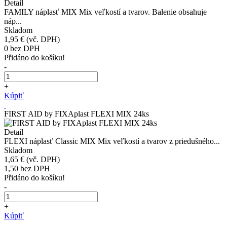
Detail
FAMILY náplasť MIX Mix veľkostí a tvarov. Balenie obsahuje
náp...
Skladom
1,95 €
(vč. DPH)
0
bez DPH
Přidáno do košíku!
-
+
Kúpiť
FIRST AID by FIXAplast FLEXI MIX 24ks
Detail
FLEXI náplasť Classic MIX Mix veľkostí a tvarov z priedušného...
Skladom
1,65 €
(vč. DPH)
1,50
bez DPH
Přidáno do košíku!
-
+
Kúpiť