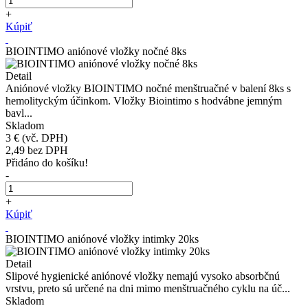
+
Kúpiť
BIOINTIMO aniónové vložky nočné 8ks
Detail
Aniónové vložky BIOINTIMO nočné menštruačné v balení 8ks s
hemolityckým účinkom. Vložky Biointimo s hodvábne jemným
bavl...
Skladom
3 €
(vč. DPH)
2,49
bez DPH
Přidáno do košíku!
-
+
Kúpiť
BIOINTIMO aniónové vložky intimky 20ks
Detail
Slipové hygienické aniónové vložky nemajú vysoko absorbčnú
vrstvu, preto sú určené na dni mimo menštruačného cyklu na úč...
Skladom