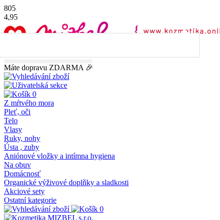
805
4,95
45.00
€
do dopravy
ZDARMA
Máte dopravu ZDARMA 🎉
0
Z mŕtvého mora
Pleť, oči
Telo
Vlasy
Ruky, nohy
Ústa , zuby
Aniónové vložky a intímna hygiena
Na obuv
Domácnosť
Organické výživové doplňky a sladkosti
Akciové sety
Ostatní kategorie
0