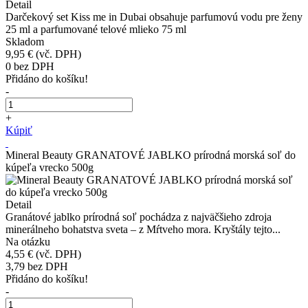
Detail
Darčekový set Kiss me in Dubai obsahuje parfumovú vodu pre ženy
25 ml a parfumované telové mlieko 75 ml
Skladom
9,95 €
(vč. DPH)
0
bez DPH
Přidáno do košíku!
-
+
Kúpiť
Mineral Beauty GRANATOVÉ JABLKO prírodná morská soľ do
kúpeľa vrecko 500g
Detail
Granátové jablko prírodná soľ pochádza z najväčšieho zdroja
minerálneho bohatstva sveta – z Mŕtveho mora. Kryštály tejto...
Na otázku
4,55 €
(vč. DPH)
3,79
bez DPH
Přidáno do košíku!
-