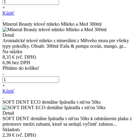
+
Kúpiť
Mineral Beauty telové mlieko Mlieko a Med 300ml
Detail
Aromatické telové mlieko s minerálmi z Mŕtveho mora pre všetky
typy pokožky. Obsah: 300ml fľaša & pumpa oceán, mango, gr...
Na otázku
8,35 €
(vč. DPH)
6,96
bez DPH
Přidáno do košíku!
-
+
Kúpiť
SOFT DENT ECO dentálne špáradla s niťou 50ks
Detail
SOFT DENT dentálne špáradla s niťou 50ks k odstráneniu plaku z
priestorov medzi zubami, ktoré sa nedajú vyčistiť zubnou...
Skladom
2,39 €
(vč. DPH)