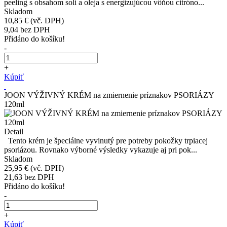
peeling s obsahom soli a oleja s energizujúcou vôňou citróno...
Skladom
10,85 €
(vč. DPH)
9,04
bez DPH
Přidáno do košíku!
-
+
Kúpiť
JOON VÝŽIVNÝ KRÉM na zmiernenie príznakov PSORIÁZY
120ml
Detail
Tento krém je špeciálne vyvinutý pre potreby pokožky trpiacej
psoriázou. Rovnako výborné výsledky vykazuje aj pri pok...
Skladom
25,95 €
(vč. DPH)
21,63
bez DPH
Přidáno do košíku!
-
+
Kúpiť