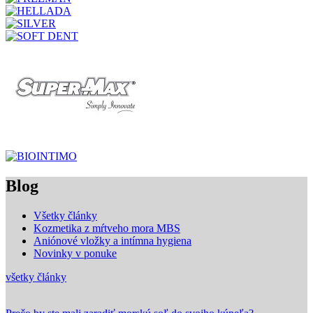
Blog
Všetky články
Kozmetika z mŕtveho mora MBS
Aniónové vložky a intímna hygiena
Novinky v ponuke
všetky články