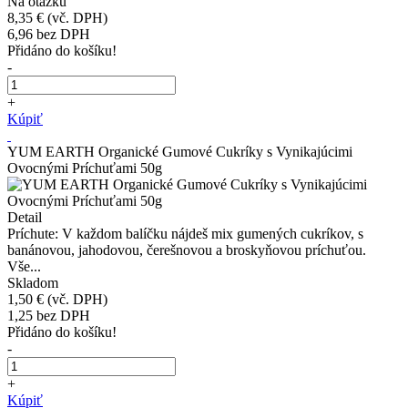
Na otázku
8,35 €
(vč. DPH)
6,96
bez DPH
Přidáno do košíku!
-
+
Kúpiť
YUM EARTH Organické Gumové Cukríky s Vynikajúcimi
Ovocnými Príchuťami 50g
Detail
Príchute: V každom balíčku nájdeš mix gumených cukríkov, s
banánovou, jahodovou, čerešnovou a broskyňovou príchuťou.
Vše...
Skladom
1,50 €
(vč. DPH)
1,25
bez DPH
Přidáno do košíku!
-
+
Kúpiť