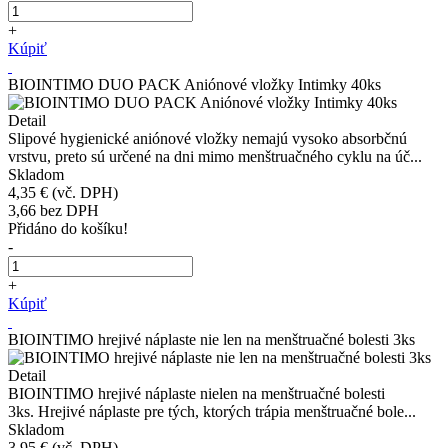
+
Kúpiť
BIOINTIMO DUO PACK Aniónové vložky Intimky 40ks
Detail
Slipové hygienické aniónové vložky nemajú vysoko absorbčnú
vrstvu, preto sú určené na dni mimo menštruačného cyklu na úč...
Skladom
4,35 €
(vč. DPH)
3,66
bez DPH
Přidáno do košíku!
-
+
Kúpiť
BIOINTIMO hrejivé náplaste nie len na menštruačné bolesti 3ks
Detail
BIOINTIMO hrejivé náplaste nielen na menštruačné bolesti
3ks. Hrejivé náplaste pre tých, ktorých trápia menštruačné bole...
Skladom
3,95 €
(vč. DPH)