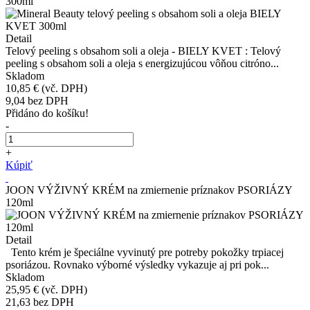
300ml
Detail
Telový peeling s obsahom soli a oleja - BIELY KVET : Telový
peeling s obsahom soli a oleja s energizujúcou vôňou citróno...
Skladom
10,85 €
(vč. DPH)
9,04
bez DPH
Přidáno do košíku!
-
+
Kúpiť
JOON VÝŽIVNÝ KRÉM na zmiernenie príznakov PSORIÁZY
120ml
Detail
Tento krém je špeciálne vyvinutý pre potreby pokožky trpiacej
psoriázou. Rovnako výborné výsledky vykazuje aj pri pok...
Skladom
25,95 €
(vč. DPH)
21,63
bez DPH