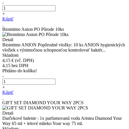
-
+
Kúpiť
Biointimo Anion PO Pôrode 10ks
Detail
Biointimo ANION Popôrodné vložky: 10 ks ANION hygienických
vložiek s výnimočnou schopnosťou kontrolovať baktér...
Skladom
4,15 €
(vč. DPH)
4,15
bez DPH
Přidáno do košíku!
-
+
Kúpiť
GIFT SET DIAMOND YOUR WAY 2PCS
Detail
Darčekové balenie : 1x parfumovanú vodu Aristea Diamond Your
Way 65 ml + telové mlieko Your way 75 ml.
Skladom