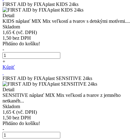
FIRST AID by FIXAplast KIDS 24ks
Detail
KIDS náplasť MIX Mix veľkostí a tvarov s detskými motívmi....
Skladom
1,65 €
(vč. DPH)
1,50
bez DPH
Přidáno do košíku!
-
+
Kúpiť
FIRST AID by FIXAplast SENSITIVE 24ks
Detail
SENSITIVE náplasť MIX Mix veľkostí a tvarov z jemného
netkanéh...
Skladom
1,65 €
(vč. DPH)
1,50
bez DPH
Přidáno do košíku!
-