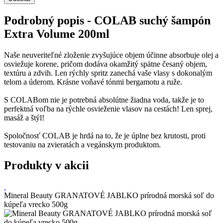
Podrobný popis - COLAB suchý šampón
Extra Volume 200ml
Naše neuveriteľné zloženie zvyšujúce objem účinne absorbuje olej a
osviežuje korene, pričom dodáva okamžitý spätne česaný objem,
textúru a zdvih. Len rýchly spritz zanechá vaše vlasy s dokonalým
telom a úderom. Krásne voňavé tónmi bergamotu a ruže.
S COLABom nie je potrebná absolútne žiadna voda, takže je to
perfektná voľba na rýchle osvieženie vlasov na cestách! Len sprej,
masáž a štýl!
Spoločnosť COLAB je hrdá na to, že je úplne bez krutosti, proti
testovaniu na zvieratách a vegánskym produktom.
Produkty v akcii
Mineral Beauty GRANATOVÉ JABLKO prírodná morská soľ do
kúpeľa vrecko 500g