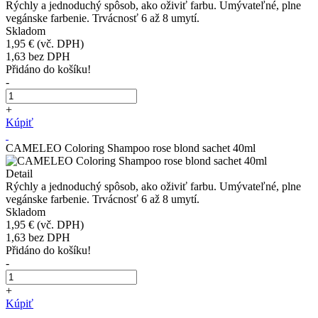
Rýchly a jednoduchý spôsob, ako oživiť farbu. Umývateľné, plne
vegánske farbenie. Trvácnosť 6 až 8 umytí.
Skladom
1,95 €
(vč. DPH)
1,63
bez DPH
Přidáno do košíku!
-
+
Kúpiť
CAMELEO Coloring Shampoo rose blond sachet 40ml
Detail
Rýchly a jednoduchý spôsob, ako oživiť farbu. Umývateľné, plne
vegánske farbenie. Trvácnosť 6 až 8 umytí.
Skladom
1,95 €
(vč. DPH)
1,63
bez DPH
Přidáno do košíku!
-
+
Kúpiť