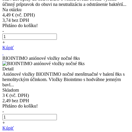
účinný prípravok do obuvi na neutralizáciu a odstránenie baktérií...
Na otázku
4,49 €
(vč. DPH)
3,74
bez DPH
Přidáno do košíku!
-
+
Kúpiť
BIOINTIMO aniónové vložky nočné 8ks
Detail
Aniónové vložky BIOINTIMO nočné menštruačné v balení 8ks s
hemolityckým účinkom. Vložky Biointimo s hodvábne jemným
bavl...
Skladom
3 €
(vč. DPH)
2,49
bez DPH
Přidáno do košíku!
-
+
Kúpiť