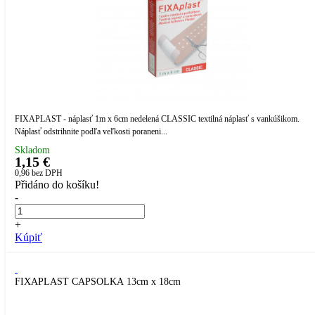
FIXAPLAST - náplasť 1m x 6cm nedelená CLASSIC textilná náplasť s vankúšikom.
Náplasť odstrihnite podľa veľkosti poraneni...
Skladom
1,15 €
0,96
bez DPH
Přidáno do košíku!
-
+
Kúpiť
FIXAPLAST CAPSOLKA 13cm x 18cm