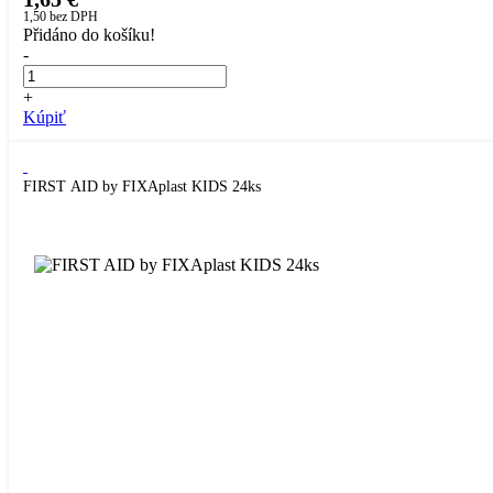
1,50
bez DPH
Přidáno do košíku!
-
+
Kúpiť
FIRST AID by FIXAplast KIDS 24ks