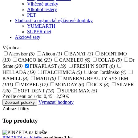
Vlhčené utierky
Alkohol testery
PET
Sladkosti a organické výživové doplnky
YUMEARTH
SUPER diet
Akciové sety
Výrobca:
Alcovisor
(5)
Alteon
(1)
BANAT
(3)
BIOINTIMO
(13)
CAMCO ltd
(21)
CAMELEO
(6)
COLAB
(5)
Dr
Sante
(20)
FIXAPLAST
(19)
FRESH´N SOFT
(6)
HELLADA
(19)
ITALCHIMICA
(5)
Joon Jordánsko
(4)
KAMILL
(8)
MAUI
(6)
MINERAL BEAUTY SYSTEM
(101)
MIZBEL
(17)
MONDAY
(6)
OGX
(3)
SILVER
(26)
SOFT DENT
(18)
SUPER MAX
(5)
Zvoľte cenu od / do:
0,45 - 2,59 €
Vymazať hodnoty
Zobrazit filtry
Top produkty
PINZETA na kliešte
prodáno: 1 ks