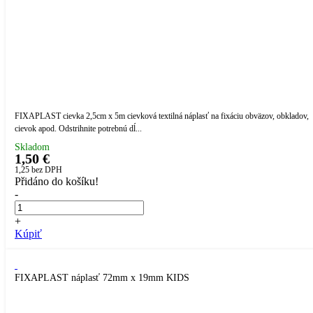
FIXAPLAST cievka 2,5cm x 5m cievková textilná náplasť na fixáciu obväzov, obkladov,
cievok apod. Odstrihnite potrebnú dĺ...
Skladom
1,50 €
1,25
bez DPH
Přidáno do košíku!
-
+
Kúpiť
FIXAPLAST náplasť 72mm x 19mm KIDS