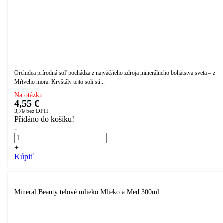
Orchidea prírodná soľ pochádza z najväčšieho zdroja minerálneho bohatstva sveta – z
Mŕtveho mora. Kryštály tejto soli sú...
Na otázku
4,55 €
3,79
bez DPH
Přidáno do košíku!
-
+
Kúpiť
Mineral Beauty telové mlieko Mlieko a Med 300ml