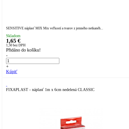
SENSITIVE náplasť MIX Mix veľkostí a tvarov z jemného netkanéh...
Skladom
1,65 €
1,50
bez DPH
Přidáno do košíku!
-
+
Kúpiť
FIXAPLAST - náplasť 1m x 6cm nedelená CLASSIC