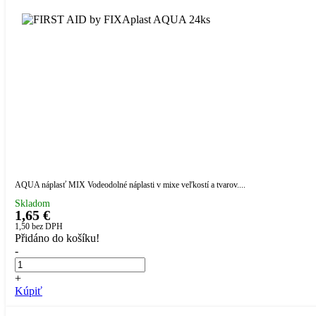
AQUA náplasť MIX Vodeodolné náplasti v mixe veľkostí a tvarov....
Skladom
1,65 €
1,50
bez DPH
Přidáno do košíku!
-
+
Kúpiť