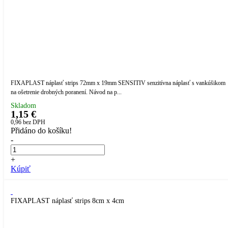
FIXAPLAST náplasť strips 72mm x 19mm SENSITIV senzitívna náplasť s vankúšikom
na ošetrenie drobných poranení. Návod na p...
Skladom
1,15 €
0,96
bez DPH
Přidáno do košíku!
-
+
Kúpiť
FIXAPLAST náplasť strips 8cm x 4cm