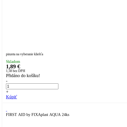
pinzeta na vyberanie kliešťa
Skladom
1,89 €
1,58
bez DPH
Přidáno do košíku!
-
+
Kúpiť
FIRST AID by FIXAplast AQUA 24ks