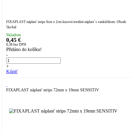
FIXAPLAST náplasť strips 6cm x 2cm kusová textilná náplasť s vankúšikom. Obsah:
5ks/bal
Skladom
0,45 €
0,38
bez DPH
Přidáno do košíku!
-
+
Kúpiť
FIXAPLAST náplasť strips 72mm x 19mm SENSITIV