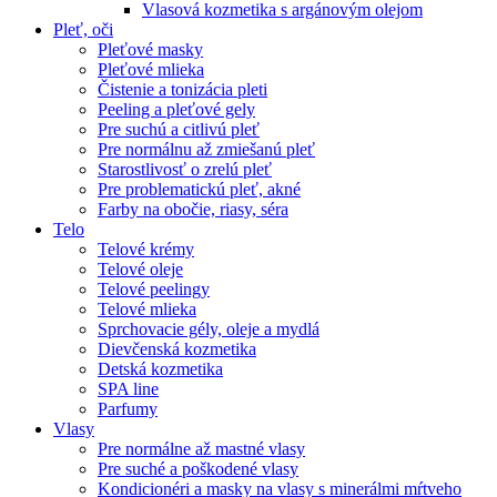
Vlasová kozmetika s argánovým olejom
Pleť, oči
Pleťové masky
Pleťové mlieka
Čistenie a tonizácia pleti
Peeling a pleťové gely
Pre suchú a citlivú pleť
Pre normálnu až zmiešanú pleť
Starostlivosť o zrelú pleť
Pre problematickú pleť, akné
Farby na obočie, riasy, séra
Telo
Telové krémy
Telové oleje
Telové peelingy
Telové mlieka
Sprchovacie gély, oleje a mydlá
Dievčenská kozmetika
Detská kozmetika
SPA line
Parfumy
Vlasy
Pre normálne až mastné vlasy
Pre suché a poškodené vlasy
Kondicionéri a masky na vlasy s minerálmi mŕtveho