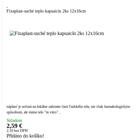
Fixaplast-suché teplo kapsaicín 2ks 12x16cm
náplasť je určená na lokálne zahriatie časti ľudského tela, nie však farmakologickým
spôsobom, ale mimo telo "in vitro"...
Skladom
2,59 €
2,16
bez DPH
Přidáno do košíku!