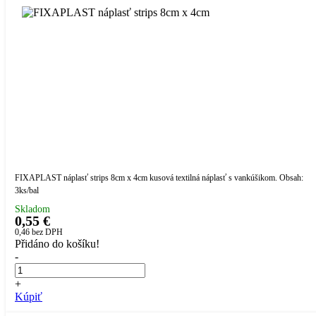
FIXAPLAST náplasť strips 8cm x 4cm kusová textilná náplasť s vankúšikom. Obsah:
3ks/bal
Skladom
0,55 €
0,46
bez DPH
Přidáno do košíku!
-
+
Kúpiť