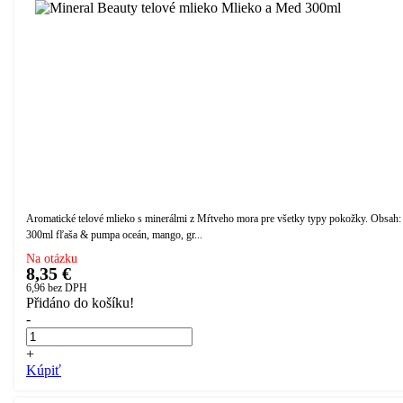
Aromatické telové mlieko s minerálmi z Mŕtveho mora pre všetky typy pokožky. Obsah:
300ml fľaša & pumpa oceán, mango, gr...
Na otázku
8,35 €
6,96
bez DPH
Přidáno do košíku!
-
+
Kúpiť