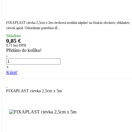
FIXAPLAST cievka 2,5cm x 2m cievková textilná náplasť na fixáciu obväzov, obkladov,
cievok apod. Odstrihnite potrebnú dĺ...
Skladom
0,85 €
0,71
bez DPH
Přidáno do košíku!
-
+
Kúpiť
FIXAPLAST cievka 2,5cm x 5m