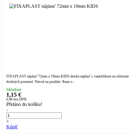
FIXAPLAST náplasť 72mm x 19mm KIDS detská náplasť s vankúšikom na ošetrenie
drobných poranení. Návod na použitie: Ranu o...
Skladom
1,15 €
0,96
bez DPH
Přidáno do košíku!
-
+
Kúpiť