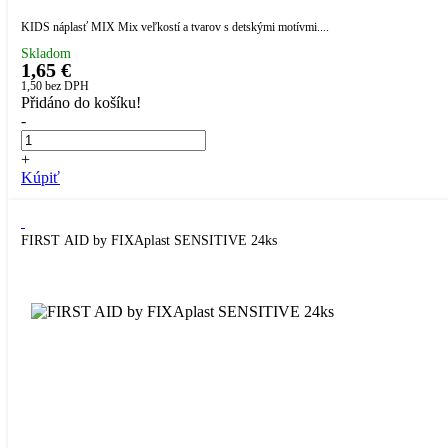
KIDS náplasť MIX Mix veľkostí a tvarov s detskými motívmi....
Skladom
1,65 €
1,50
bez DPH
Přidáno do košíku!
-
+
Kúpiť
FIRST AID by FIXAplast SENSITIVE 24ks