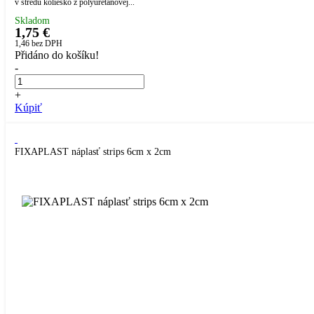
v stredu koliesko z polyuretánovej...
Skladom
1,75 €
1,46
bez DPH
Přidáno do košíku!
-
+
Kúpiť
FIXAPLAST náplasť strips 6cm x 2cm