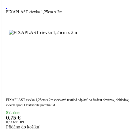
FIXAPLAST cievka 1,25cm x 2m
FIXAPLAST cievka 1,25cm x 2m cievková textilná náplasť na fixáciu obväzov, obkladov,
cievok apod. Odstrihnite potrebnú d...
Skladom
0,75 €
0,63
bez DPH
Přidáno do košíku!