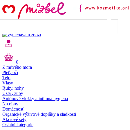
45.00
€
do dopravy
ZDARMA
Máte dopravu ZDARMA 🎉
0
Z mŕtvého mora
Pleť, oči
Telo
Vlasy
Ruky, nohy
Ústa , zuby
Aniónové vložky a intímna hygiena
Na obuv
Domácnosť
Organické výživové doplňky a sladkosti
Akciové sety
Ostatní kategorie