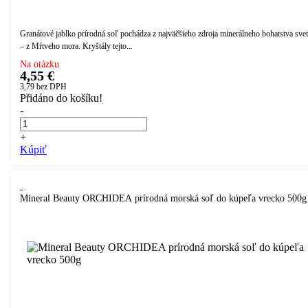
Granátové jablko prírodná soľ pochádza z najväčšieho zdroja minerálneho bohatstva sve
– z Mŕtveho mora. Kryštály tejto...
Na otázku
4,55 €
3,79
bez DPH
Přidáno do košíku!
-
+
Kúpiť
Mineral Beauty ORCHIDEA prírodná morská soľ do kúpeľa vrecko 500g