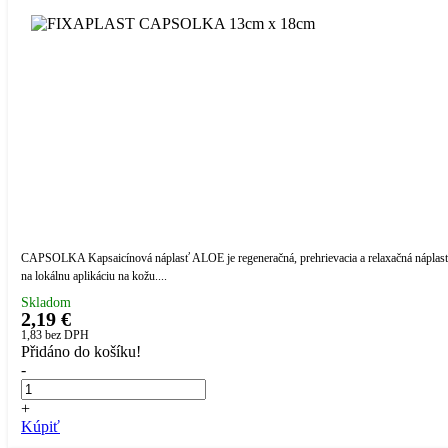
CAPSOLKA Kapsaicínová náplasť ALOE je regeneračná, prehrievacia a relaxačná náplas
na lokálnu aplikáciu na kožu....
Skladom
2,19 €
1,83
bez DPH
Přidáno do košíku!
-
+
Kúpiť