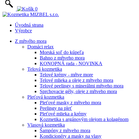
0
Úvodná strana
Výrobce
Z mŕtvého mora
Domáci relax
Morská soľ do kúpeľa
Bahno z mŕtveho mora
KONOPNÁ rada - NOVINKA
Telová kozmetika
Telové krémy - mŕtve more
Telové mlieka a oleje z mŕtveho mora
Telové peelingy s minerálmi mŕtveho mora
Sprchovacie gély, oleje z mŕtveho mora
Pleťová kozmetika
Pleťové masky z mŕtveho mora
Peelingy na pleť
Pleťové mlieka a krémy
Kozmetika s argánovým olejom a kolagénom
Vlasová kozmetika
Šampóny z mŕtveho mora
Kondicionéry a masky na vlasy