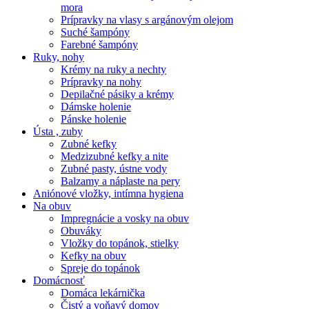
mora
Prípravky na vlasy s argánovým olejom
Suché šampóny
Farebné šampóny
Ruky, nohy
Krémy na ruky a nechty
Prípravky na nohy
Depilačné pásiky a krémy
Dámske holenie
Pánske holenie
Ústa , zuby
Zubné kefky
Medzizubné kefky a nite
Zubné pasty, ústne vody
Balzamy a náplaste na pery
Aniónové vložky, intímna hygiena
Na obuv
Impregnácie a vosky na obuv
Obuváky
Vložky do topánok, stielky
Kefky na obuv
Spreje do topánok
Domácnosť
Domáca lekárnička
Čistý a voňavý domov