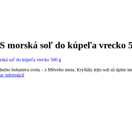
morská soľ do kúpeľa vrecko 5
 bohatstva sveta – z Mŕtveho mora. Kryštály tejto soli sú úplne iné
iac informácií