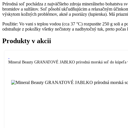
Prírodná soľ pochádza z najväčšieho zdroja minerálneho bohatstva sve
bromidov a sulfátov. Soľ pôsobí ukľudňujúcim a relaxačným účinkom na 
výskytom kožných problémov, akné a psoriázy (lupienka). Má priazni
Použitie: Vo vani s teplou vodou (cca 37 °C) rozpustite 250 g soli a 
odstraňuje z pokožky všetky nečistoty a nadbytočný tuk, preto počas 
Produkty v akcii
Mineral Beauty GRANATOVÉ JABLKO prírodná morská soľ do kúpeľa 