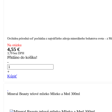
Orchidea prírodná soľ pochádza z najväčšieho zdroja minerálneho bohatstva sveta – z Mŕt
Na otázku
4,55 €
3,79
bez DPH
Přidáno do košíku!
-
+
Kúpiť
Mineral Beauty telové mlieko Mlieko a Med 300ml