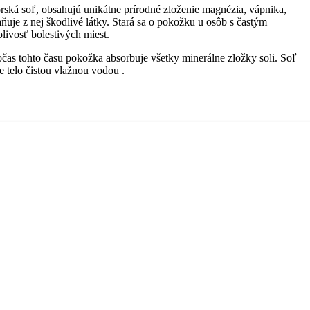
orská soľ, obsahujú unikátne prírodné zloženie magnézia, vápnika,
ňuje z nej škodlivé látky. Stará sa o pokožku u osôb s častým
livosť bolestivých miest.
počas tohto času pokožka absorbuje všetky minerálne zložky soli. Soľ
e telo čistou vlažnou vodou .