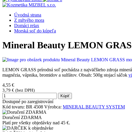
Úvodná strana
Z mŕtvého mora
Domáci relax
Morská soľ do kúpeľa
Mineral Beauty LEMON GRASS 
LEMON GRASS prírodná soľ pochádza z najväčšieho zdroja minerálneho
magnézia, vápnika, bromidov a sulfátov. Obsah: 500g stojací sáčok
v
4,55 €
3,79 € (bez DPH)
Kúpiť
Dostupné po zaregistrování
Kód tovaru:
BR 4508
Výrobca:
MINERAL BEAUTY SYSTEM
Doručení ZDARMA
Platí pre všetky objedávky nad 45 €.