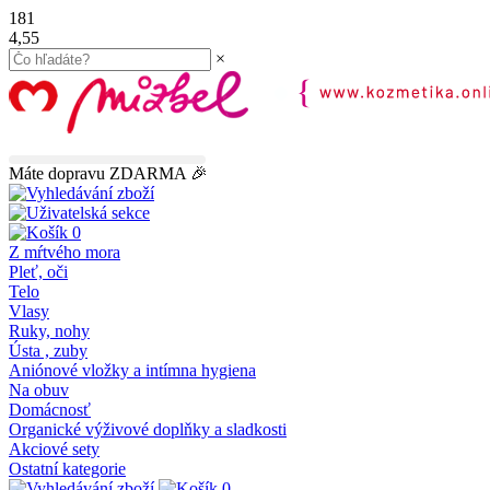
181
4,55
×
45.00
€
do dopravy
ZDARMA
Máte dopravu ZDARMA 🎉
0
Z mŕtvého mora
Pleť, oči
Telo
Vlasy
Ruky, nohy
Ústa , zuby
Aniónové vložky a intímna hygiena
Na obuv
Domácnosť
Organické výživové doplňky a sladkosti
Akciové sety
Ostatní kategorie
0