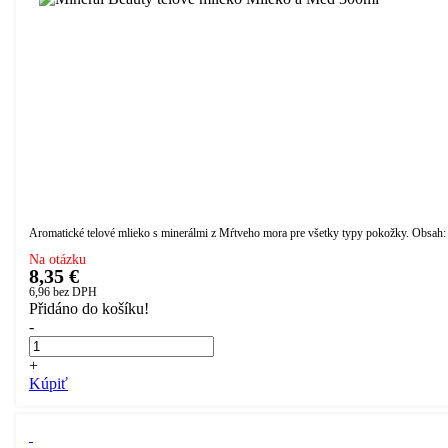
Aromatické telové mlieko s minerálmi z Mŕtveho mora pre všetky typy pokožky. Obsah:
Na otázku
8,35 €
6,96
bez DPH
Přidáno do košíku!
-
+
Kúpiť