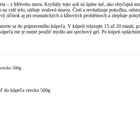
ta – z Mŕtveho mora. Kryštály tejto soli sú úplne iné, ako obyčajná m
celé telo, utišuje svalovú únavu. Čistí a revitalizuje pokožku, odstra
vý účinok aj pri reumatických a kĺbových problémoch a zlepšuje pohyb
ponorte sa do pripraveného kúpeľa. V kúpeli relaxujte 15 až 20 minút, 
kúpeľa nie je nutné použiť mydlo ani sprchový gel. Po kúpeli opláchnit
vrecko 500g