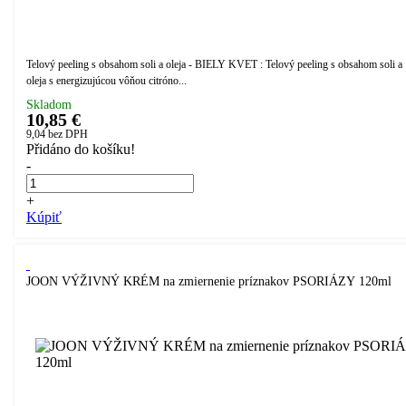
Telový peeling s obsahom soli a oleja - BIELY KVET : Telový peeling s obsahom soli a
oleja s energizujúcou vôňou citróno...
Skladom
10,85 €
9,04
bez DPH
Přidáno do košíku!
-
+
Kúpiť
JOON VÝŽIVNÝ KRÉM na zmiernenie príznakov PSORIÁZY 120ml