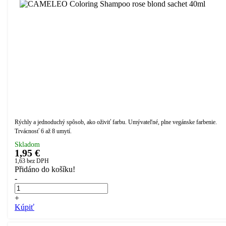
Rýchly a jednoduchý spôsob, ako oživiť farbu. Umývateľné, plne vegánske farbenie.
Trvácnosť 6 až 8 umytí.
Skladom
1,95 €
1,63
bez DPH
Přidáno do košíku!
-
+
Kúpiť