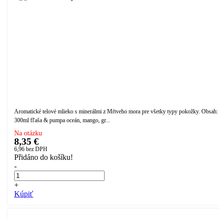
Aromatické telové mlieko s minerálmi z Mŕtveho mora pre všetky typy pokožky. Obsah:
300ml fľaša & pumpa oceán, mango, gr...
Na otázku
8,35 €
6,96
bez DPH
Přidáno do košíku!
-
+
Kúpiť