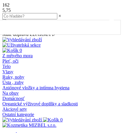
162
5,75
×
45.00
€
do dopravy
ZDARMA
Máte dopravu ZDARMA 🎉
0
Z mŕtvého mora
Pleť, oči
Telo
Vlasy
Ruky, nohy
Ústa , zuby
Aniónové vložky a intímna hygiena
Na obuv
Domácnosť
Organické výživové doplňky a sladkosti
Akciové sety
Ostatní kategorie
0