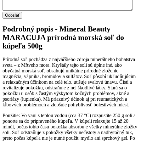
Podrobný popis - Mineral Beauty
MARACUJA prírodná morská soľ do
kúpeľa 500g
Prírodná soľ pochádza z najväčšieho zdroja minerálneho bohatstva
sveta – z Mŕtveho mora. Kryštály tejto soli sú úplne iné, ako
obyčajná morská soľ, obsahujú unikátne prírodné zloženie
magnézia, vápnika, bromidov a sulfátov. Soľ pôsobí ukľudňujúcim
a relaxačným účinkom na celé telo, utišuje svalovú únavu. Čistí a
revitalizuje pokožku, odstraňuje z nej škodlivé látky. Stará sa o
pokožku u osôb s častým výskytom kožných problémov, akné a
psoriázy (lupienka). Má priaznivý účinok aj pri reumatických a
kĺbových problémoch a zlepšuje pohyblivosť bolestivých miest.
Použitie: Vo vani s teplou vodou (cca 37 °C) rozpustite 250 g soli a
ponorte sa do pripraveného kúpeľa. V kúpeli relaxujte 15 až 20
minút, počas tohto času pokožka absorbuje všetky minerálne zložky
soli. Soľ odstraňuje z pokožky všetky nečistoty a nadbytočný tuk,
preto počas kúpeľa nie je nutné použiť mydlo ani sprchový gel. Po