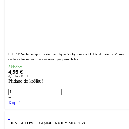
COLAB Suchý šampón+ extrémny objem Suchý šampón COLAB+ Extreme Volume
dodáva vlasom bez života okamžitú podporu chrbta...
Skladom
4,95 €
4,13
bez DPH
Přidáno do košíku!
-
+
Kúpiť
FIRST AID by FIXAplast FAMILY MIX 36ks