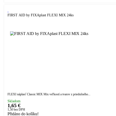
FIRST AID by FIXAplast FLEXI MIX 24ks
FLEXI náplasť Classic MIX Mix veľkostí a tvarov z priedušného...
Skladom
1,65 €
1,50
bez DPH
Přidáno do košíku!