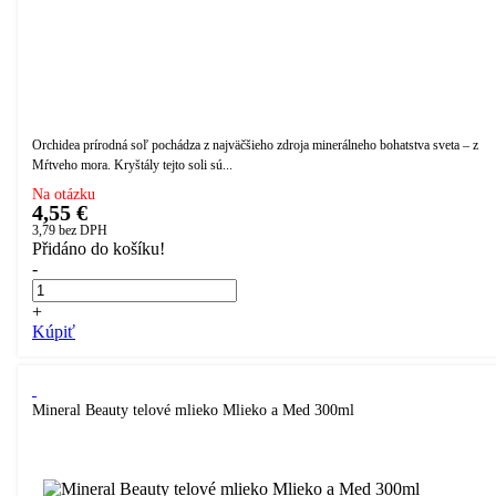
Orchidea prírodná soľ pochádza z najväčšieho zdroja minerálneho bohatstva sveta – z
Mŕtveho mora. Kryštály tejto soli sú...
Na otázku
4,55 €
3,79
bez DPH
Přidáno do košíku!
-
+
Kúpiť
Mineral Beauty telové mlieko Mlieko a Med 300ml