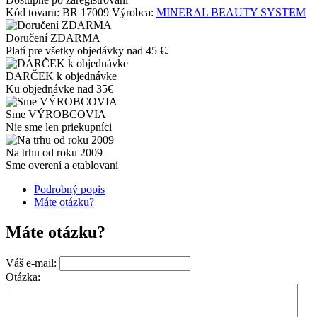
Kód tovaru:
BR 17009
Výrobca:
MINERAL BEAUTY SYSTEM
Doručení ZDARMA
Platí pre všetky objedávky nad 45 €.
DARČEK k objednávke
Ku objednávke nad 35€
Sme VÝROBCOVIA
Nie sme len priekupníci
Na trhu od roku 2009
Sme overení a etablovaní
Podrobný popis
Máte otázku?
Máte otázku?
Váš e-mail:
Otázka: