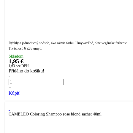
Rýchly a jednoduchý spôsob, ako oživiť farbu. Umývateľné, plne vegánske farbenie.
Trvácnosť 6 až 8 umytí.
Skladom
1,95 €
1,63
bez DPH
Přidáno do košíku!
-
+
Kúpiť
CAMELEO Coloring Shampoo rose blond sachet 40ml