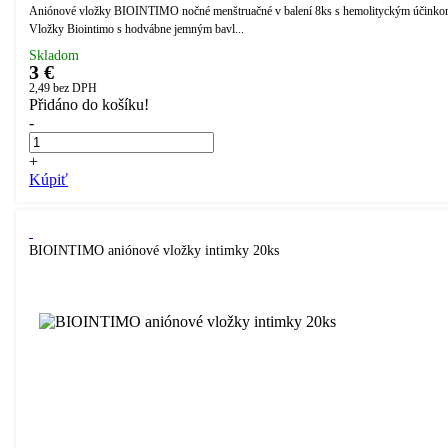
Aniónové vložky BIOINTIMO nočné menštruačné v balení 8ks s hemolityckým účinko
Vložky Biointimo s hodvábne jemným bavl...
Skladom
3 €
2,49
bez DPH
Přidáno do košíku!
-
+
Kúpiť
BIOINTIMO aniónové vložky intimky 20ks