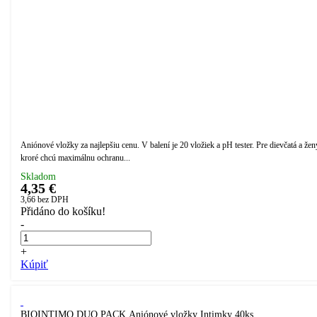
Aniónové vložky za najlepšiu cenu. V balení je 20 vložiek a pH tester. Pre dievčatá a žen
kroré chcú maximálnu ochranu...
Skladom
4,35 €
3,66
bez DPH
Přidáno do košíku!
-
+
Kúpiť
BIOINTIMO DUO PACK Aniónové vložky Intimky 40ks