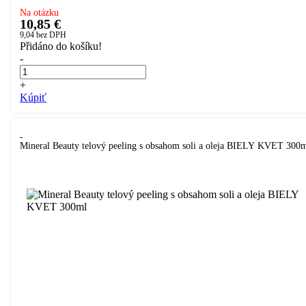
Na otázku
10,85 €
9,04
bez DPH
Přidáno do košíku!
-
+
Kúpiť
Mineral Beauty telový peeling s obsahom soli a oleja BIELY KVET 300