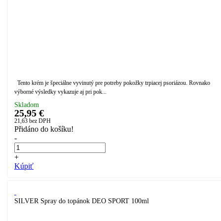
Tento krém je špeciálne vyvinutý pre potreby pokožky trpiacej psoriázou. Rovnako
výborné výsledky vykazuje aj pri pok...
Skladom
25,95 €
21,63
bez DPH
Přidáno do košíku!
-
+
Kúpiť
SILVER Spray do topánok DEO SPORT 100ml