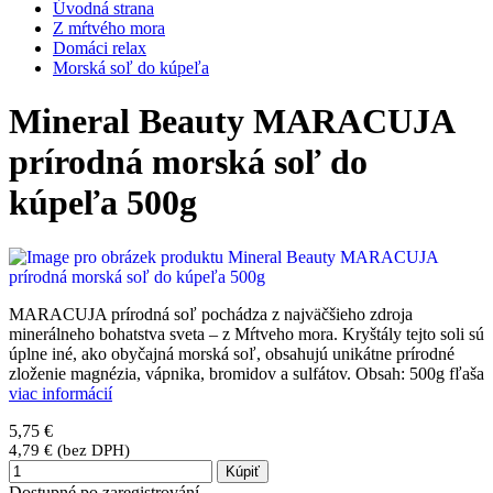
Úvodná strana
Z mŕtvého mora
Domáci relax
Morská soľ do kúpeľa
Mineral Beauty MARACUJA
prírodná morská soľ do
kúpeľa 500g
MARACUJA prírodná soľ pochádza z najväčšieho zdroja
minerálneho bohatstva sveta – z Mŕtveho mora. Kryštály tejto soli sú
úplne iné, ako obyčajná morská soľ, obsahujú unikátne prírodné
zloženie magnézia, vápnika, bromidov a sulfátov. Obsah: 500g fľaša
viac informácií
5,75 €
4,79 € (bez DPH)
Kúpiť
Dostupné po zaregistrování