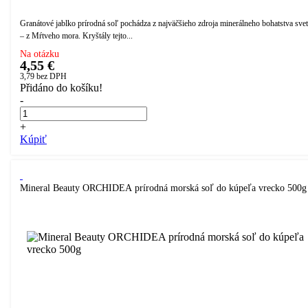
Granátové jablko prírodná soľ pochádza z najväčšieho zdroja minerálneho bohatstva sve
– z Mŕtveho mora. Kryštály tejto...
Na otázku
4,55 €
3,79
bez DPH
Přidáno do košíku!
-
+
Kúpiť
Mineral Beauty ORCHIDEA prírodná morská soľ do kúpeľa vrecko 500g