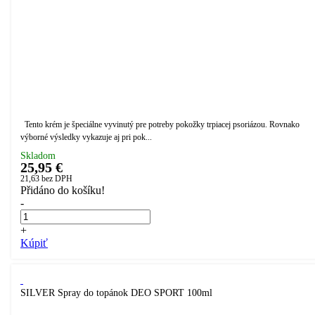
Tento krém je špeciálne vyvinutý pre potreby pokožky trpiacej psoriázou. Rovnako
výborné výsledky vykazuje aj pri pok...
Skladom
25,95 €
21,63
bez DPH
Přidáno do košíku!
-
+
Kúpiť
SILVER Spray do topánok DEO SPORT 100ml