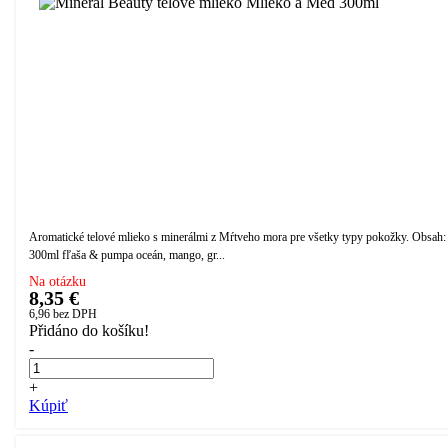
Aromatické telové mlieko s minerálmi z Mŕtveho mora pre všetky typy pokožky. Obsah:
300ml fľaša & pumpa oceán, mango, gr...
Na otázku
8,35 €
6,96
bez DPH
Přidáno do košíku!
-
+
Kúpiť