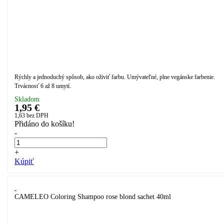
Rýchly a jednoduchý spôsob, ako oživiť farbu. Umývateľné, plne vegánske farbenie.
Trvácnosť 6 až 8 umytí.
Skladom
1,95 €
1,63
bez DPH
Přidáno do košíku!
-
+
Kúpiť
CAMELEO Coloring Shampoo rose blond sachet 40ml