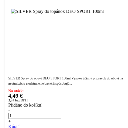
SILVER Spray do obuvi DEO SPORT 100ml Vysoko účinný prípravok do obuvi na
neutralizáciu a odstránenie baktérií spôsobujú...
Na otázku
4,49 €
3,74
bez DPH
Přidáno do košíku!
-
+
Kúpiť