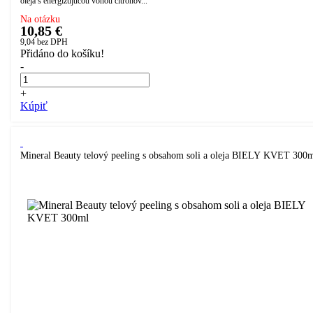
oleja s energizujúcou vôňou citrónov...
Na otázku
10,85 €
9,04
bez DPH
Přidáno do košíku!
-
+
Kúpiť
Mineral Beauty telový peeling s obsahom soli a oleja BIELY KVET 300