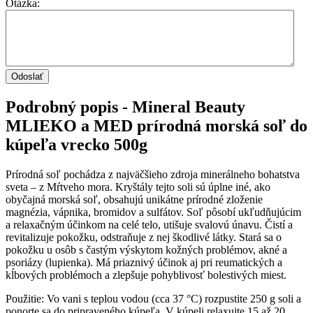
Otázka:
Podrobný popis - Mineral Beauty
MLIEKO a MED prírodná morská soľ do
kúpeľa vrecko 500g
Prírodná soľ pochádza z najväčšieho zdroja minerálneho bohatstva
sveta – z Mŕtveho mora. Kryštály tejto soli sú úplne iné, ako
obyčajná morská soľ, obsahujú unikátne prírodné zloženie
magnézia, vápnika, bromidov a sulfátov. Soľ pôsobí ukľudňujúcim
a relaxačným účinkom na celé telo, utišuje svalovú únavu. Čistí a
revitalizuje pokožku, odstraňuje z nej škodlivé látky. Stará sa o
pokožku u osôb s častým výskytom kožných problémov, akné a
psoriázy (lupienka). Má priaznivý účinok aj pri reumatických a
kĺbových problémoch a zlepšuje pohyblivosť bolestivých miest.
Použitie: Vo vani s teplou vodou (cca 37 °C) rozpustite 250 g soli a
ponorte sa do pripraveného kúpeľa. V kúpeli relaxujte 15 až 20