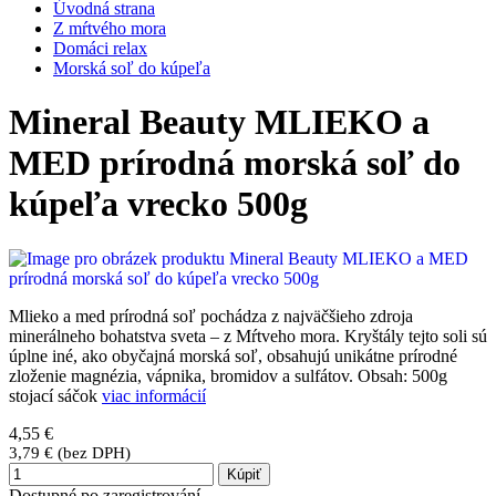
Úvodná strana
Z mŕtvého mora
Domáci relax
Morská soľ do kúpeľa
Mineral Beauty MLIEKO a
MED prírodná morská soľ do
kúpeľa vrecko 500g
Mlieko a med prírodná soľ pochádza z najväčšieho zdroja
minerálneho bohatstva sveta – z Mŕtveho mora. Kryštály tejto soli sú
úplne iné, ako obyčajná morská soľ, obsahujú unikátne prírodné
zloženie magnézia, vápnika, bromidov a sulfátov. Obsah: 500g
stojací sáčok
viac informácií
4,55 €
3,79 € (bez DPH)
Kúpiť
Dostupné po zaregistrování