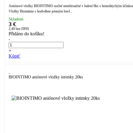
Aniónové vložky BIOINTIMO nočné menštruačné v balení 8ks s hemolityckým účinko
Vložky Biointimo s hodvábne jemným bavl...
Skladom
3 €
2,49
bez DPH
Přidáno do košíku!
-
+
Kúpiť
BIOINTIMO aniónové vložky intimky 20ks