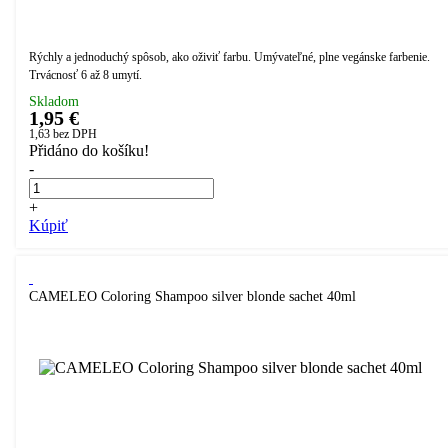
Rýchly a jednoduchý spôsob, ako oživiť farbu. Umývateľné, plne vegánske farbenie.
Trvácnosť 6 až 8 umytí.
Skladom
1,95 €
1,63
bez DPH
Přidáno do košíku!
-
+
Kúpiť
CAMELEO Coloring Shampoo silver blonde sachet 40ml