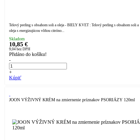
Telový peeling s obsahom soli a oleja - BIELY KVET : Telový peeling s obsahom soli a
oleja s energizujúcou vôňou citróno...
Skladom
10,85 €
9,04
bez DPH
Přidáno do košíku!
-
+
Kúpiť
JOON VÝŽIVNÝ KRÉM na zmiernenie príznakov PSORIÁZY 120ml