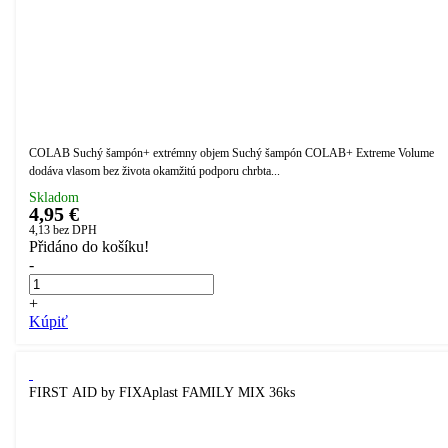
COLAB Suchý šampón+ extrémny objem Suchý šampón COLAB+ Extreme Volume
dodáva vlasom bez života okamžitú podporu chrbta...
Skladom
4,95 €
4,13
bez DPH
Přidáno do košíku!
-
+
Kúpiť
FIRST AID by FIXAplast FAMILY MIX 36ks