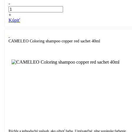
-
+
Kúpiť
CAMELEO Coloring shampoo copper red sachet 40ml
Rýchly a jednoduchý spôsob, ako oživiť farbu. Umývateľné, plne vegánske farbenie.