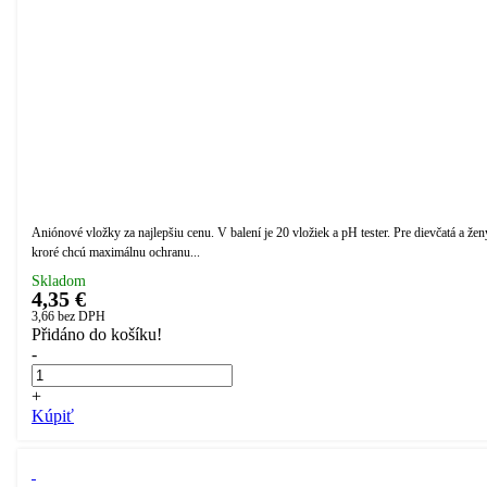
Aniónové vložky za najlepšiu cenu. V balení je 20 vložiek a pH tester. Pre dievčatá a žen
kroré chcú maximálnu ochranu...
Skladom
4,35 €
3,66
bez DPH
Přidáno do košíku!
-
+
Kúpiť