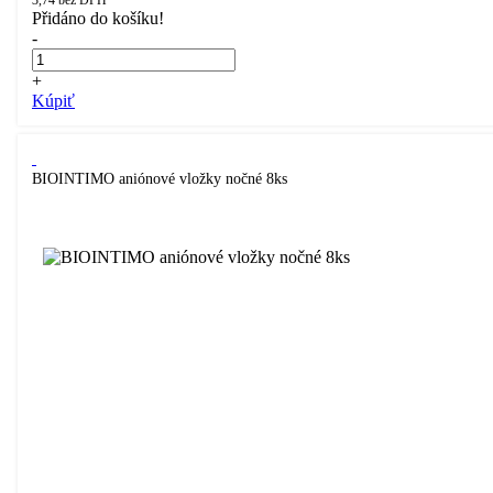
3,74
bez DPH
Přidáno do košíku!
-
+
Kúpiť
BIOINTIMO aniónové vložky nočné 8ks