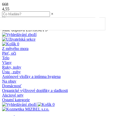
668
4,55
×
45.00
€
do dopravy
ZDARMA
Máte dopravu ZDARMA 🎉
0
Z mŕtvého mora
Pleť, oči
Telo
Vlasy
Ruky, nohy
Ústa , zuby
Aniónové vložky a intímna hygiena
Na obuv
Domácnosť
Organické výživové doplňky a sladkosti
Akciové sety
Ostatní kategorie
0