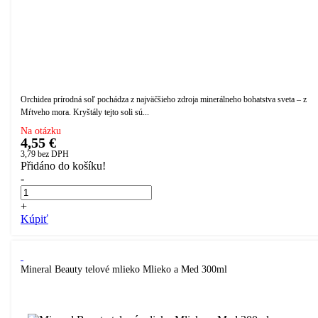
Orchidea prírodná soľ pochádza z najväčšieho zdroja minerálneho bohatstva sveta – z
Mŕtveho mora. Kryštály tejto soli sú...
Na otázku
4,55 €
3,79
bez DPH
Přidáno do košíku!
-
+
Kúpiť
Mineral Beauty telové mlieko Mlieko a Med 300ml