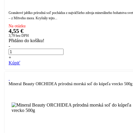
Granátové jablko prírodná soľ pochádza z najväčšieho zdroja minerálneho bohatstva sve
– z Mŕtveho mora. Kryštály tejto...
Na otázku
4,55 €
3,79
bez DPH
Přidáno do košíku!
-
+
Kúpiť
Mineral Beauty ORCHIDEA prírodná morská soľ do kúpeľa vrecko 500g