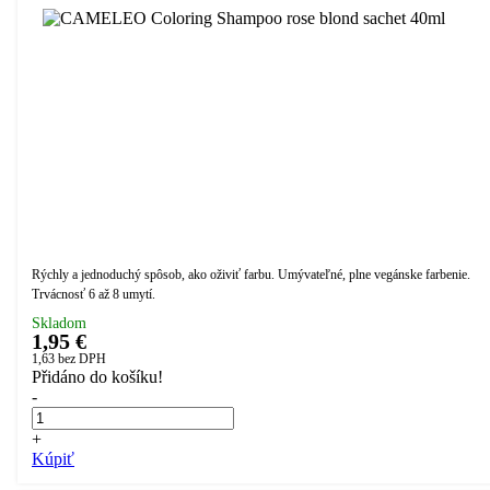
Rýchly a jednoduchý spôsob, ako oživiť farbu. Umývateľné, plne vegánske farbenie.
Trvácnosť 6 až 8 umytí.
Skladom
1,95 €
1,63
bez DPH
Přidáno do košíku!
-
+
Kúpiť