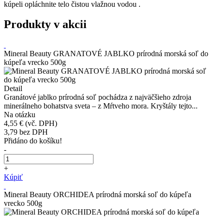
kúpeli opláchnite telo čistou vlažnou vodou .
Produkty v akcii
Mineral Beauty GRANATOVÉ JABLKO prírodná morská soľ do
kúpeľa vrecko 500g
Detail
Granátové jablko prírodná soľ pochádza z najväčšieho zdroja
minerálneho bohatstva sveta – z Mŕtveho mora. Kryštály tejto...
Na otázku
4,55 €
(vč. DPH)
3,79
bez DPH
Přidáno do košíku!
-
+
Kúpiť
Mineral Beauty ORCHIDEA prírodná morská soľ do kúpeľa
vrecko 500g