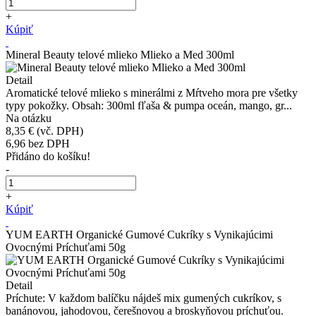
+
Kúpiť
Mineral Beauty telové mlieko Mlieko a Med 300ml
Detail
Aromatické telové mlieko s minerálmi z Mŕtveho mora pre všetky
typy pokožky. Obsah: 300ml fľaša & pumpa oceán, mango, gr...
Na otázku
8,35 €
(vč. DPH)
6,96
bez DPH
Přidáno do košíku!
-
+
Kúpiť
YUM EARTH Organické Gumové Cukríky s Vynikajúcimi
Ovocnými Príchuťami 50g
Detail
Príchute: V každom balíčku nájdeš mix gumených cukríkov, s
banánovou, jahodovou, čerešnovou a broskyňovou príchuťou.