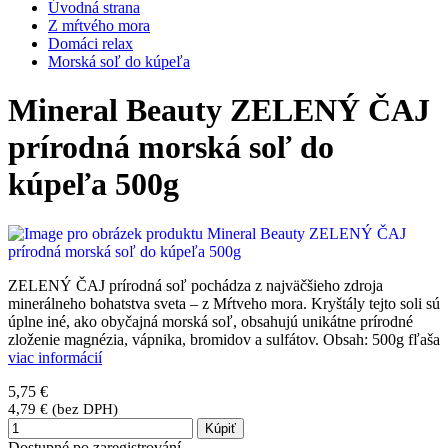
Úvodná strana
Z mŕtvého mora
Domáci relax
Morská soľ do kúpeľa
Mineral Beauty ZELENÝ ČAJ
prírodná morská soľ do
kúpeľa 500g
ZELENÝ ČAJ prírodná soľ pochádza z najväčšieho zdroja
minerálneho bohatstva sveta – z Mŕtveho mora. Kryštály tejto soli sú
úplne iné, ako obyčajná morská soľ, obsahujú unikátne prírodné
zloženie magnézia, vápnika, bromidov a sulfátov. Obsah: 500g fľaša
viac informácií
5,75 €
4,79 € (bez DPH)
Kúpiť
Dostupné po zaregistrování