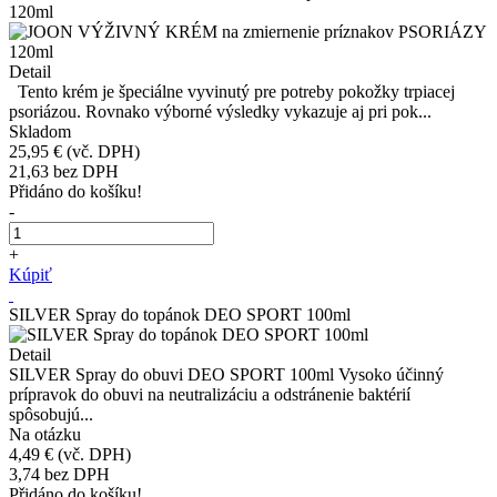
120ml
Detail
Tento krém je špeciálne vyvinutý pre potreby pokožky trpiacej
psoriázou. Rovnako výborné výsledky vykazuje aj pri pok...
Skladom
25,95 €
(vč. DPH)
21,63
bez DPH
Přidáno do košíku!
-
+
Kúpiť
SILVER Spray do topánok DEO SPORT 100ml
Detail
SILVER Spray do obuvi DEO SPORT 100ml Vysoko účinný
prípravok do obuvi na neutralizáciu a odstránenie baktérií
spôsobujú...
Na otázku
4,49 €
(vč. DPH)
3,74
bez DPH
Přidáno do košíku!