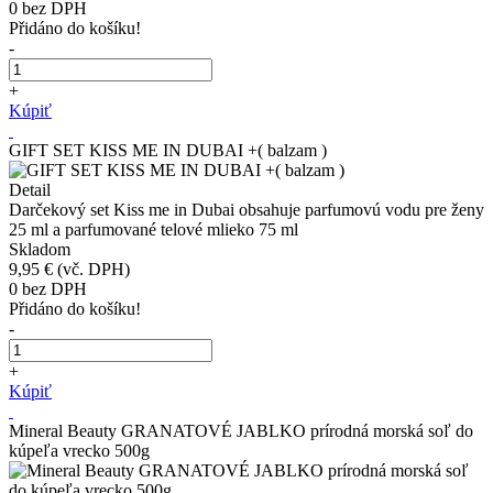
0
bez DPH
Přidáno do košíku!
-
+
Kúpiť
GIFT SET KISS ME IN DUBAI +( balzam )
Detail
Darčekový set Kiss me in Dubai obsahuje parfumovú vodu pre ženy
25 ml a parfumované telové mlieko 75 ml
Skladom
9,95 €
(vč. DPH)
0
bez DPH
Přidáno do košíku!
-
+
Kúpiť
Mineral Beauty GRANATOVÉ JABLKO prírodná morská soľ do
kúpeľa vrecko 500g