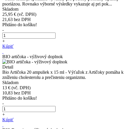
psoriázou. Rovnako výborné výsledky vykazuje aj pri pok...
Skladom
25,95 €
(vč. DPH)
21,63
bez DPH
Přidáno do košíku!
-
+
Kúpiť
BIO artičoka - výživový doplnok
Detail
Bio Artičoka 20 ampuliek x 15 ml - Výťažok z Artičoky pomáha k
zníženiu cholesterolu a prečisteniu organizmu.
Skladom
13 €
(vč. DPH)
10,83
bez DPH
Přidáno do košíku!
-
+
Kúpiť