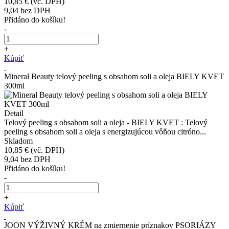
10,85 €
(vč. DPH)
9,04
bez DPH
Přidáno do košíku!
-
+
Kúpiť
Mineral Beauty telový peeling s obsahom soli a oleja BIELY KVET
300ml
Detail
Telový peeling s obsahom soli a oleja - BIELY KVET : Telový
peeling s obsahom soli a oleja s energizujúcou vôňou citróno...
Skladom
10,85 €
(vč. DPH)
9,04
bez DPH
Přidáno do košíku!
-
+
Kúpiť
JOON VÝŽIVNÝ KRÉM na zmiernenie príznakov PSORIÁZY