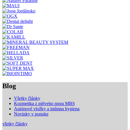
Blog
Všetky články
Kozmetika z mŕtveho mora MBS
Aniónové vložky a intímna hygiena
Novinky v ponuke
všetky články