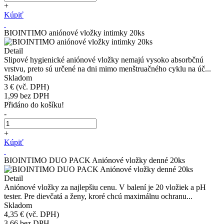
+
Kúpiť
BIOINTIMO aniónové vložky intimky 20ks
Detail
Slipové hygienické aniónové vložky nemajú vysoko absorbčnú
vrstvu, preto sú určené na dni mimo menštruačného cyklu na úč...
Skladom
3 €
(vč. DPH)
1,99
bez DPH
Přidáno do košíku!
-
+
Kúpiť
BIOINTIMO DUO PACK Aniónové vložky denné 20ks
Detail
Aniónové vložky za najlepšiu cenu. V balení je 20 vložiek a pH
tester. Pre dievčatá a ženy, kroré chcú maximálnu ochranu...
Skladom
4,35 €
(vč. DPH)
3,66
bez DPH