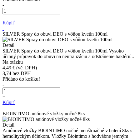
-
+
Kúpiť
SILVER Spray do obuvi DEO s vôňou kvetín 100ml
Detail
SILVER Spray do obuvi DEO s vôňou kvetín 100ml Vysoko
účinný prípravok do obuvi na neutralizáciu a odstránenie baktérií...
Na otázku
4,49 €
(vč. DPH)
3,74
bez DPH
Přidáno do košíku!
-
+
Kúpiť
BIOINTIMO aniónové vložky nočné 8ks
Detail
Aniónové vložky BIOINTIMO nočné menštruačné v balení 8ks s
hemolityckým účinkom. Vložky Biointimo s hodvábne jemným