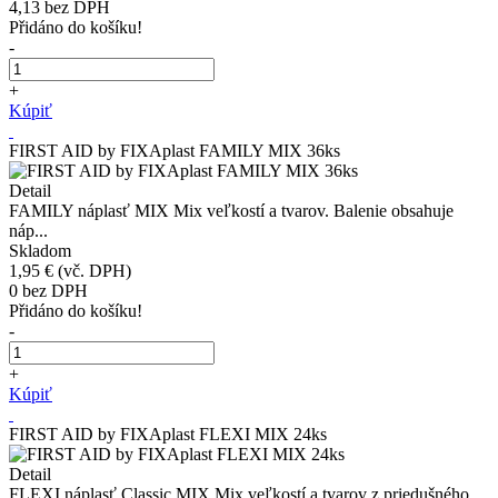
4,13
bez DPH
Přidáno do košíku!
-
+
Kúpiť
FIRST AID by FIXAplast FAMILY MIX 36ks
Detail
FAMILY náplasť MIX Mix veľkostí a tvarov. Balenie obsahuje
náp...
Skladom
1,95 €
(vč. DPH)
0
bez DPH
Přidáno do košíku!
-
+
Kúpiť
FIRST AID by FIXAplast FLEXI MIX 24ks
Detail
FLEXI náplasť Classic MIX Mix veľkostí a tvarov z priedušného...