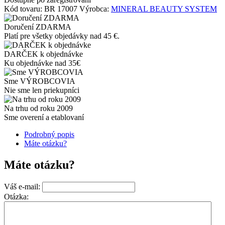
Kód tovaru:
BR 17007
Výrobca:
MINERAL BEAUTY SYSTEM
Doručení ZDARMA
Platí pre všetky objedávky nad 45 €.
DARČEK k objednávke
Ku objednávke nad 35€
Sme VÝROBCOVIA
Nie sme len priekupníci
Na trhu od roku 2009
Sme overení a etablovaní
Podrobný popis
Máte otázku?
Máte otázku?
Váš e-mail:
Otázka: