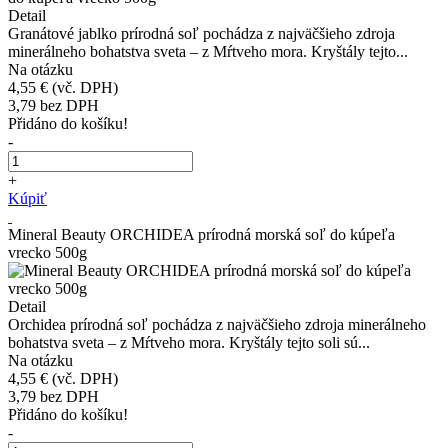
Detail
Granátové jablko prírodná soľ pochádza z najväčšieho zdroja
minerálneho bohatstva sveta – z Mŕtveho mora. Kryštály tejto...
Na otázku
4,55 €
(vč. DPH)
3,79
bez DPH
Přidáno do košíku!
-
+
Kúpiť
Mineral Beauty ORCHIDEA prírodná morská soľ do kúpeľa
vrecko 500g
Detail
Orchidea prírodná soľ pochádza z najväčšieho zdroja minerálneho
bohatstva sveta – z Mŕtveho mora. Kryštály tejto soli sú...
Na otázku
4,55 €
(vč. DPH)
3,79
bez DPH
Přidáno do košíku!
-