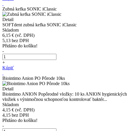
Zubná kefka SONIC iClassic
Detail
SOFTdent zubná kefka SONIC iClassic
Skladom
6,15 €
(vč. DPH)
5,13
bez DPH
Přidáno do košíku!
-
+
Kúpiť
Biointimo Anion PO Pôrode 10ks
Detail
Biointimo ANION Popôrodné vložky: 10 ks ANION hygienických
vložiek s výnimočnou schopnosťou kontrolovať baktér...
Skladom
4,15 €
(vč. DPH)
4,15
bez DPH
Přidáno do košíku!
-