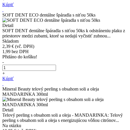
Kúpiť
SOFT DENT ECO dentálne špáradla s niťou 50ks
Detail
SOFT DENT dentálne špáradla s niťou 50ks k odstráneniu plaku z
priestorov medzi zubami, ktoré sa nedajú vyčistiť zubnou...
Skladom
2,39 €
(vč. DPH)
1,99
bez DPH
Přidáno do košíku!
-
+
Kúpiť
Mineral Beauty telový peeling s obsahom soli a oleja
MANDARINKA 300ml
Detail
Telový peeling s obsahom soli a oleja - MANDARINKA: Telový
peeling s obsahom soli a oleja s energizujúcou vôňou citrónov...
Na otázku