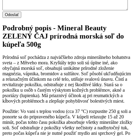
Podrobný popis - Mineral Beauty
ZELENÝ ČAJ prírodná morská soľ do
kúpeľa 500g
Prírodná soľ pochádza z najväčšieho zdroja minerálneho bohatstva
sveta – z Mŕtveho mora. Kryštály tejto soli sú úplne iné, ako
obyčajná morská soľ, obsahujú unikátne prírodné zloženie
magnézia, vápnika, bromidov a sulfátov. Soľ pôsobí ukľudňujúcim
a relaxačným účinkom na celé telo, utišuje svalovú únavu. Čistí a
revitalizuje pokožku, odstraňuje z nej škodlivé látky. Stará sa o
pokožku u osôb s častým výskytom kožných problémov, akné a
psoriázy (lupienka). Má priaznivý účinok aj pri reumatických a
kĺbových problémoch a zlepšuje pohyblivosť bolestivých miest.
Použitie: Vo vani s teplou vodou (cca 37 °C) rozpustite 250 g soli a
ponorte sa do pripraveného kúpeľa. V kúpeli relaxujte 15 až 20
minút, počas tohto času pokožka absorbuje všetky minerálne zložky
soli. Soľ odstraňuje z pokožky všetky nečistoty a nadbytočný tuk,
preto počas kúpeľa nie je nutné použiť mydlo ani sprchový gel. Po