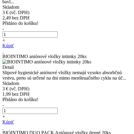
bavl...
Skladom
3 €
(vč. DPH)
2,49
bez DPH
Přidáno do košíku!
-
+
Kúpiť
BIOINTIMO aniónové vložky intimky 20ks
Detail
Slipové hygienické aniónové vložky nemajú vysoko absorbčnú
vrstvu, preto sú určené na dni mimo menštruačného cyklu na úč...
Skladom
3 €
(vč. DPH)
1,99
bez DPH
Přidáno do košíku!
-
+
Kúpiť
BIOINTIMO DUO PACK Aniónové vložky denné 20ks