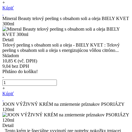
+
Kúpiť
Mineral Beauty telový peeling s obsahom soli a oleja BIELY KVET
300ml
Detail
Telový peeling s obsahom soli a oleja - BIELY KVET : Telový
peeling s obsahom soli a oleja s energizujúcou vôňou citróno...
Skladom
10,85 €
(vč. DPH)
9,04
bez DPH
Přidáno do košíku!
-
+
Kúpiť
JOON VÝŽIVNÝ KRÉM na zmiernenie príznakov PSORIÁZY
120ml
Detail
Tento krém je špeciálne vyvinutý pre potreby pokožky trpiacej