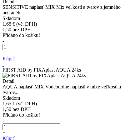
Detail
SENSITIVE náplasť MIX Mix veľkostí a tvarov z jemného
netkanéh...
Skladom
1,65 €
(vč. DPH)
1,50
bez DPH
Přidáno do košíku!
-
+
Kúpiť
FIRST AID by FIXAplast AQUA 24ks
Detail
AQUA náplasť MIX Vodeodolné náplasti v mixe veľkostí a
tvarov....
Skladom
1,65 €
(vč. DPH)
1,50
bez DPH
Přidáno do košíku!
-
+
Kúpiť