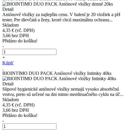
Detail
Aniónové vložky za najlepšiu cenu. V balení je 20 vložiek a pH
tester. Pre dievčatá a ženy, kroré chcú maximálnu ochranu...
Skladom
4,35 €
(vč. DPH)
3,66
bez DPH
Přidáno do košíku!
-
+
Kúpiť
BIOINTIMO DUO PACK Aniónové vložky Intimky 40ks
Detail
Slipové hygienické aniónové vložky nemajú vysoko absorbčnú
vrstvu, preto sú určené na dni mimo menštruačného cyklu na úč...
Skladom
4,35 €
(vč. DPH)
3,66
bez DPH
Přidáno do košíku!
-