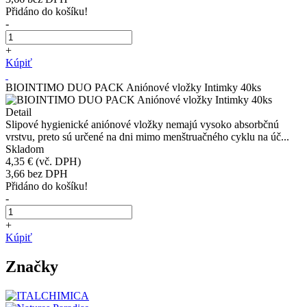
Přidáno do košíku!
-
+
Kúpiť
BIOINTIMO DUO PACK Aniónové vložky Intimky 40ks
Detail
Slipové hygienické aniónové vložky nemajú vysoko absorbčnú
vrstvu, preto sú určené na dni mimo menštruačného cyklu na úč...
Skladom
4,35 €
(vč. DPH)
3,66
bez DPH
Přidáno do košíku!
-
+
Kúpiť
Značky