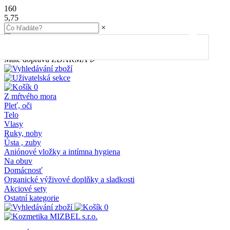
160
5,75
×
45.00
€
do dopravy
ZDARMA
Máte dopravu ZDARMA 🎉
0
Z mŕtvého mora
Pleť, oči
Telo
Vlasy
Ruky, nohy
Ústa , zuby
Aniónové vložky a intímna hygiena
Na obuv
Domácnosť
Organické výživové doplňky a sladkosti
Akciové sety
Ostatní kategorie
0