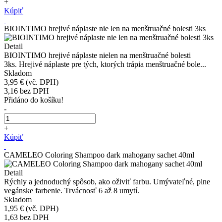
+
Kúpiť
BIOINTIMO hrejivé náplaste nie len na menštruačné bolesti 3ks
Detail
BIOINTIMO hrejivé náplaste nielen na menštruačné bolesti
3ks. Hrejivé náplaste pre tých, ktorých trápia menštruačné bole...
Skladom
3,95 €
(vč. DPH)
3,16
bez DPH
Přidáno do košíku!
-
+
Kúpiť
CAMELEO Coloring Shampoo dark mahogany sachet 40ml
Detail
Rýchly a jednoduchý spôsob, ako oživiť farbu. Umývateľné, plne
vegánske farbenie. Trvácnosť 6 až 8 umytí.
Skladom
1,95 €
(vč. DPH)
1,63
bez DPH