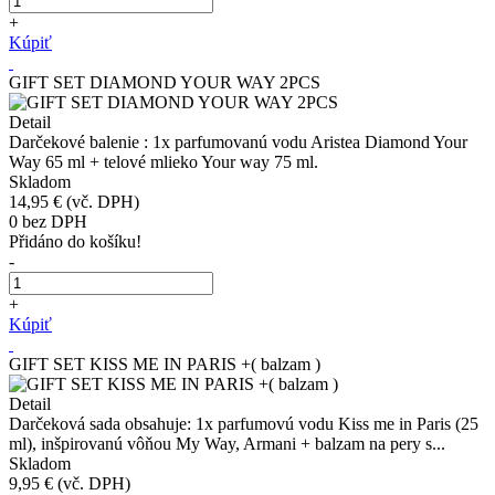
+
Kúpiť
GIFT SET DIAMOND YOUR WAY 2PCS
Detail
Darčekové balenie : 1x parfumovanú vodu Aristea Diamond Your
Way 65 ml + telové mlieko Your way 75 ml.
Skladom
14,95 €
(vč. DPH)
0
bez DPH
Přidáno do košíku!
-
+
Kúpiť
GIFT SET KISS ME IN PARIS +( balzam )
Detail
Darčeková sada obsahuje: 1x parfumovú vodu Kiss me in Paris (25
ml), inšpirovanú vôňou My Way, Armani + balzam na pery s...
Skladom
9,95 €
(vč. DPH)