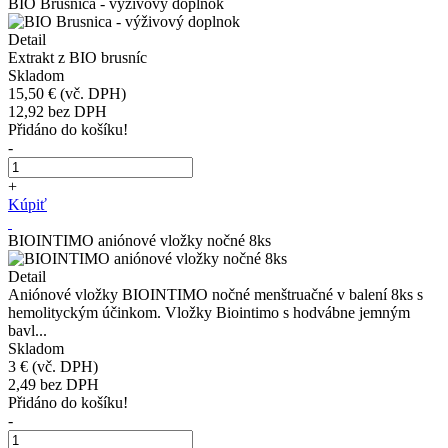
BIO Brusnica - výživový doplnok
Detail
Extrakt z BIO brusníc
Skladom
15,50 €
(vč. DPH)
12,92
bez DPH
Přidáno do košíku!
-
+
Kúpiť
BIOINTIMO aniónové vložky nočné 8ks
Detail
Aniónové vložky BIOINTIMO nočné menštruačné v balení 8ks s
hemolityckým účinkom. Vložky Biointimo s hodvábne jemným
bavl...
Skladom
3 €
(vč. DPH)
2,49
bez DPH
Přidáno do košíku!
-