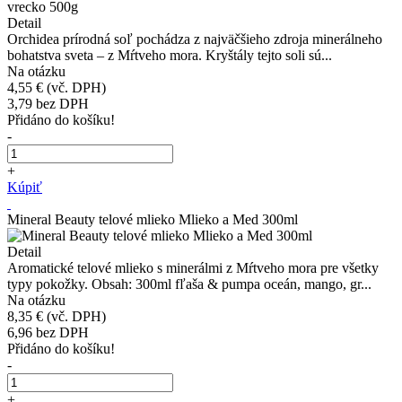
Detail
Orchidea prírodná soľ pochádza z najväčšieho zdroja minerálneho
bohatstva sveta – z Mŕtveho mora. Kryštály tejto soli sú...
Na otázku
4,55 €
(vč. DPH)
3,79
bez DPH
Přidáno do košíku!
-
+
Kúpiť
Mineral Beauty telové mlieko Mlieko a Med 300ml
Detail
Aromatické telové mlieko s minerálmi z Mŕtveho mora pre všetky
typy pokožky. Obsah: 300ml fľaša & pumpa oceán, mango, gr...
Na otázku
8,35 €
(vč. DPH)
6,96
bez DPH
Přidáno do košíku!
-
+